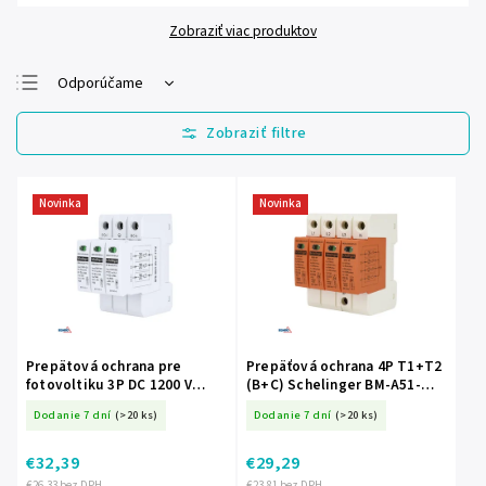
Zobraziť viac produktov
Odporúčame
Najlacnejšie
Najdrahšie
Najpredávanejšie
Novinka
Novinka
Abecedne
Prepätová ochrana pre
Prepäťová ochrana 4P T1+T2
fotovoltiku 3P DC 1200 V
(B+C) Schelinger BM-A51-
T1+T2 na DIN lištu
SPD01-4P-B+C
Dodanie 7 dní
(>20 ks)
Dodanie 7 dní
(>20 ks)
Schelinger BM-A53-SPD-MOV-
DC-3P-T1T2
€32,39
€29,29
€26,33 bez DPH
€23,81 bez DPH