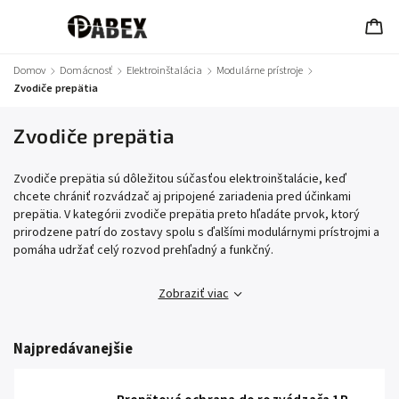
Domov
/
Domácnosť
/
Elektroinštalácia
/
Modulárne prístroje
/
Zvodiče prepätia
Zvodiče prepätia
Zvodiče prepätia sú dôležitou súčasťou elektroinštalácie, keď
chcete chrániť rozvádzač aj pripojené zariadenia pred účinkami
prepätia. V kategórii zvodiče prepätia preto hľadáte prvok, ktorý
prirodzene patrí do zostavy spolu s ďalšími modulárnymi prístrojmi a
pomáha udržať celý rozvod prehľadný a funkčný.
Zobraziť viac
Najpredávanejšie