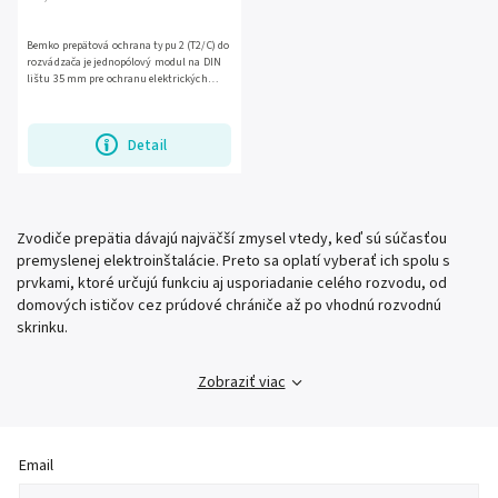
Bemko prepätová ochrana typu 2 (T2/C) do
rozvádzača je jednopólový modul na DIN
lištu 35 mm pre ochranu elektrických
inštalácií pred prepätím. Má menovité
napätie 275 V AC,...
Detail
Zvodiče prepätia dávajú najväčší zmysel vtedy, keď sú súčasťou
premyslenej elektroinštalácie. Preto sa oplatí vyberať ich spolu s
prvkami, ktoré určujú funkciu aj usporiadanie celého rozvodu, od
domových ističov cez prúdové chrániče až po vhodnú rozvodnú
skrinku.
Zobraziť viac
Email