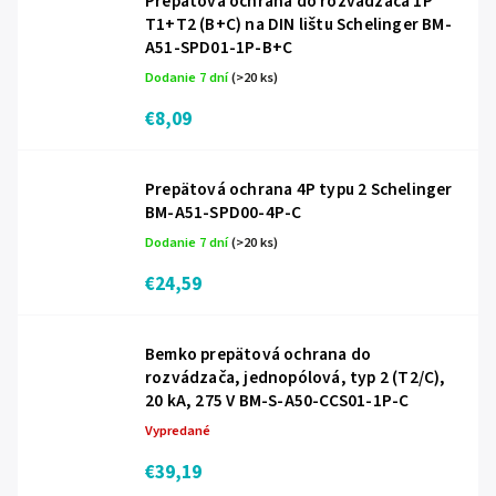
Prepätová ochrana do rozvádzača 1P
T1+T2 (B+C) na DIN lištu Schelinger BM-
A51-SPD01-1P-B+C
Dodanie 7 dní
(>20 ks)
€8,09
Prepätová ochrana 4P typu 2 Schelinger
BM-A51-SPD00-4P-C
Dodanie 7 dní
(>20 ks)
€24,59
Bemko prepätová ochrana do
rozvádzača, jednopólová, typ 2 (T2/C),
20 kA, 275 V BM-S-A50-CCS01-1P-C
Vypredané
€39,19