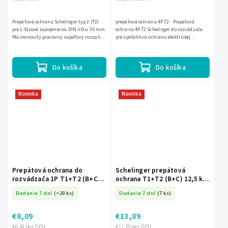
Prepätová ochrana Schelinger typ 2 (T2)
prepätová ochrana 4P T2 - Prepätová
pre 1-fázové zapojenie na DIN lištu 35 mm.
ochrana 4P T2 Schelinger do rozvádzača
Má menovitý pracovný napäťový rozsah
pre spoľahlivú ochranu elektrickej
275 V AC, zvodičový prúd až 40 kA a
inštalácie pred prepätiami. Má menovitý
ochrannú úroveň do...
prevádzkový napätie 275 V...
Do košíka
Do košíka
Novinka
Novinka
Prepätová ochrana do
Schelinger prepätová
rozvádzača 1P T1+T2 (B+C)
ochrana T1+T2 (B+C) 12,5 kA
na DIN lištu Schelinger BM-
275 V do rozvádzača BM-A51-
Dodanie 7 dní
(>20 ks)
Dodanie 7 dní
(7 ks)
A51-SPD01-1P-B+C
SPD04-WK-B+C
€8,09
€13,89
€6,58 bez DPH
€11,29 bez DPH