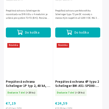
Prepätová ochrana Schelinger do
Prepäťová ochrana pre fotovoltiku
rozvádzača na DIN lištu s 4 modulmi je
Schelinger typu T2 pre DC rozvody s
určená pre systém T1+T2 (B+C). Ponúka
menovitým napätím až 1200 V DC. Má 3
menovité trvalé napätie 275 V AC,
moduly, montáž na DIN lištu TH 35,
zvodičový prúd Iimp 8 kA a...
zvodič s Imax 40 kA a úroveň...
Do košíka
Do košíka
Novinka
Novinka
Prepätová ochrana
Prepätová ochrana 4P typu 2
Schelinger 1P typ 2, 40 kA, na
Schelinger BM-A51-SPD00-
DIN lištu BM-A51-SPD01-1P-C
4P-C
Dodanie 7 dní
(>20 ks)
Dodanie 7 dní
(>20 ks)
€7,19
€24,59
€5,85 bez DPH
€19,99 bez DPH