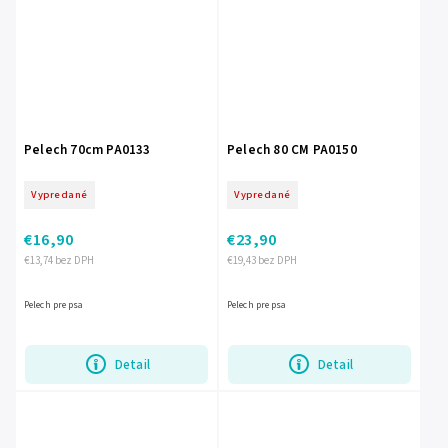
Pelech 70cm PA0133
Pelech 80 CM PA0150
Vypredané
Vypredané
€16,90
€23,90
€13,74 bez DPH
€19,43 bez DPH
Pelech pre psa
Pelech pre psa
Detail
Detail