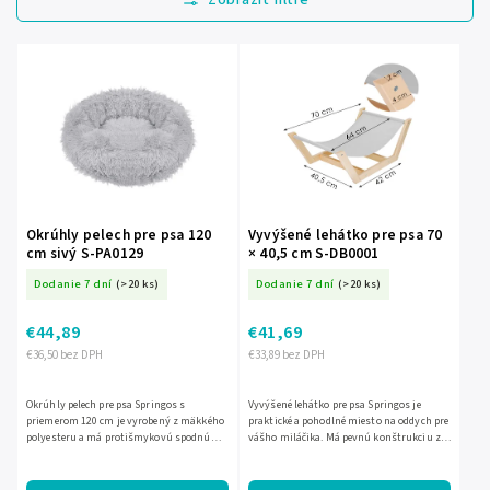
Najdrahšie
Najpredávanejšie
Abecedne
Okrúhly pelech pre psa 120
Vyvýšené lehátko pre psa 70
cm sivý S-PA0129
× 40,5 cm S-DB0001
Dodanie 7 dní
(>20 ks)
Dodanie 7 dní
(>20 ks)
€44,89
€41,69
€36,50 bez DPH
€33,89 bez DPH
Okrúhly pelech pre psa Springos s
Vyvýšené lehátko pre psa Springos je
priemerom 120 cm je vyrobený z mäkkého
praktické a pohodlné miesto na oddych pre
polyesteru a má protišmykovú spodnú
vášho miláčika. Má pevnú konštrukciu z
stranu. Vďaka veľkosti 4XL je vhodný pre
bukového dreva a odolnú vodoodolnú
väčšie psy s odporúčanou...
textíliu, ktorá je...