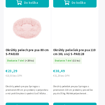
Do košíka
Do košíka
Okrúhly pelech pre psa 80 cm
Okrúhly peliešok pre psa 110
S-PA0103
cm 3XL sivý S-PA0128
Dodanie 7 dní
(>20 ks)
Dodanie 7 dní
(11 ks)
€23,29
€38,49
€18,93 bez DPH
€31,29 bez DPH
Okrúhly pelech pre psa Springos s
Okrúhly peliešok pre psa Springos s
priemerom 80 cm je vyrobený z polyesteru
priemerom 110 cm je ideálny pre väčšie
a má protišmykovú spodnú časť. Vďaka
psy do 35 kg. Mäkké polyesterové
veľkosti L je vhodný pre psov do 17 kg.
prevedenie v sivej farbe a protišmyková
spodná časť zabezpečia...