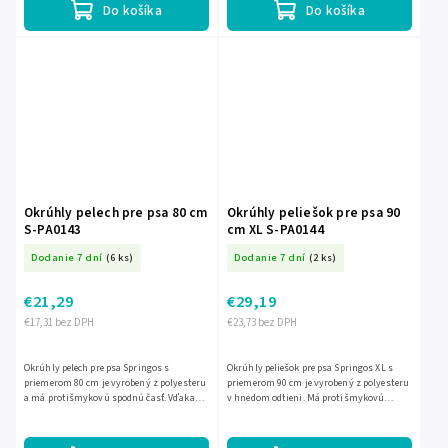
Do košíka
Do košíka
Okrúhly pelech pre psa 80 cm
Okrúhly peliešok pre psa 90
S-PA0143
cm XL S-PA0144
Dodanie 7 dní
(6 ks)
Dodanie 7 dní
(2 ks)
€21,29
€29,19
€17,31 bez DPH
€23,73 bez DPH
Okrúhly pelech pre psa Springos s
Okrúhly peliešok pre psa Springos XL s
priemerom 80 cm je vyrobený z polyesteru
priemerom 90 cm je vyrobený z polyesteru
a má protišmykovú spodnú časť. Vďaka
v hnedom odtieni. Má protišmykovú
veľkosti L je vhodný pre menšie až stredne
spodnú časť a je vhodný pre psy do 25 kg.
veľké psy s...