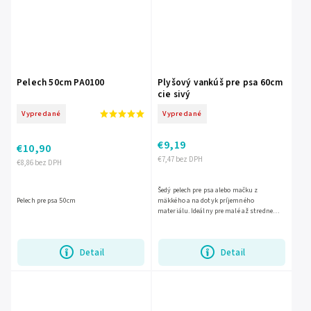
Pelech 50cm PA0100
Plyšový vankúš pre psa 60cm
cie sivý
Vypredané
Vypredané
€9,19
€10,90
€7,47 bez DPH
€8,86 bez DPH
Šedý pelech pre psa alebo mačku z
Pelech pre psa 50cm
mäkkého a na dotyk príjemného
materiálu. Ideálny pre malé až stredne
veľké zvieratá. Zvýšené okraje poskytujú
oporu hlavy a krku. Materiál:...
Detail
Detail