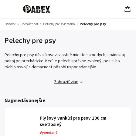
Domov
/
Domácnosť
/
Potreby pre zvieratká
/
Pelechy pre psy
Pelechy pre psy
Pelechy pre psy dávajú psovi vlastné miesto na oddych, spánok aj
pokoj po prechádzke. Keď je pelech správne zvolený, pes si ho
rýchlo osvojí a domácnosť pôsobí usporiadanejšie.
Zobraziť viac
Najpredávanejšie
Plyšový vankúš pre psov 100 cm
svetlosivý
Vypredané