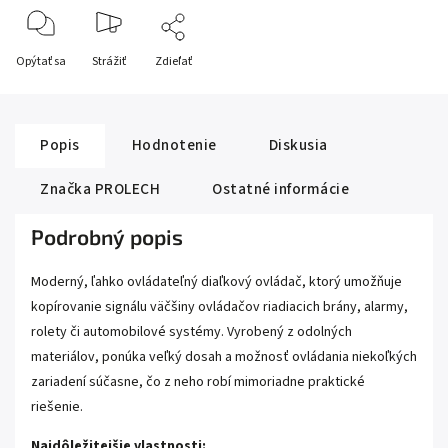
Opýtať sa
Strážiť
Zdieľať
Popis
Hodnotenie
Diskusia
Značka
PROLECH
Ostatné informácie
Podrobný popis
Moderný, ľahko ovládateľný diaľkový ovládač, ktorý umožňuje
kopírovanie signálu väčšiny ovládačov riadiacich brány, alarmy,
rolety či automobilové systémy. Vyrobený z odolných
materiálov, ponúka veľký dosah a možnosť ovládania niekoľkých
zariadení súčasne, čo z neho robí mimoriadne praktické
riešenie.
Najdôležitejšie vlastnosti: