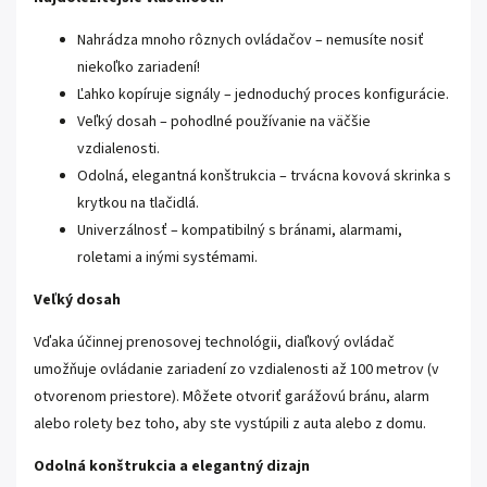
Nahrádza mnoho rôznych ovládačov – nemusíte nosiť
niekoľko zariadení!
Ľahko kopíruje signály – jednoduchý proces konfigurácie.
Veľký dosah – pohodlné používanie na väčšie
vzdialenosti.
Odolná, elegantná konštrukcia – trvácna kovová skrinka s
krytkou na tlačidlá.
Univerzálnosť – kompatibilný s bránami, alarmami,
roletami a inými systémami.
Veľký dosah
Vďaka účinnej prenosovej technológii, diaľkový ovládač
umožňuje ovládanie zariadení zo vzdialenosti až 100 metrov (v
otvorenom priestore). Môžete otvoriť garážovú bránu, alarm
alebo rolety bez toho, aby ste vystúpili z auta alebo z domu.
Odolná konštrukcia a elegantný dizajn