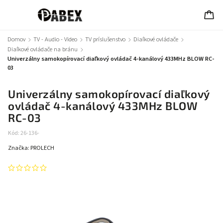
Domov
/
TV - Audio - Video
/
TV príslušenstvo
/
Diaľkové ovládače
/
Diaľkové ovládače na bránu
/
Univerzálny samokopírovací diaľkový ovládač 4-kanálový 433MHz BLOW RC-
03
Univerzálny samokopírovací diaľkový
ovládač 4-kanálový 433MHz BLOW
RC-03
Kód:
26-136-
Značka:
PROLECH