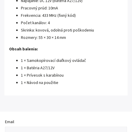
Napájanie: DC 12V (batéria A27/12V)
Pracovný prúd: 10mA
Frekvencia: 433 MHz (fixný kód)
Počet kanálov: 4
Skrinka: kovová, odolná proti poškodeniu
Rozmery: 55 × 30 × 14 mm
Obsah balenia:
1 × Samokopírovací diaľkový ovládač
1 × Batéria A27/12V
1 × Prívesok s karabínou
1 × Návod na použitie
Email