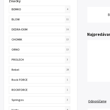
Značky
BEMKO
4
B
BLOW
11
DEDRA-EXIM
16
Najpredávan
CHOMIK
13
ORNO
13
PROLECH
3
Rebel
28
Rock FORCE
1
ROCKFORCE
1
Springos
3
Odporúčame
Varta
8