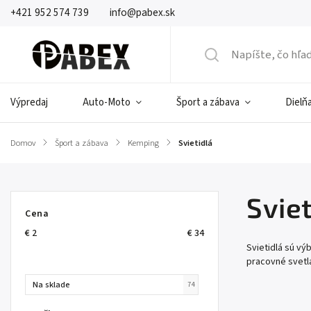
+421 952 574 739
info@pabex.sk
Výpredaj
Auto-Moto
Šport a zábava
Dielňa
Domov
/
Šport a zábava
/
Kemping
/
Svietidlá
Sviet
Cena
€
2
€
34
Svietidlá sú vý
pracovné svetlá
Na sklade
74