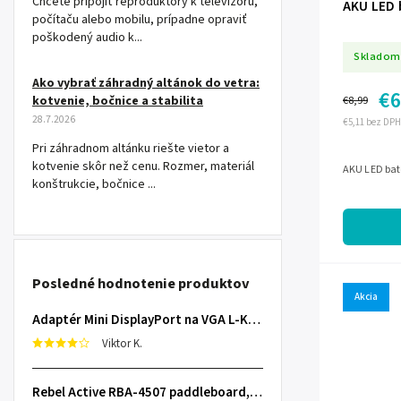
Chcete pripojiť reproduktory k televízoru,
AKU LED 
počítaču alebo mobilu, prípadne opraviť
poškodený audio k...
Skladom
Ako vybrať záhradný altánok do vetra:
€6
kotvenie, bočnice a stabilita
€8,99
28.7.2026
€5,11 bez DPH
Pri záhradnom altánku riešte vietor a
kotvenie skôr než cenu. Rozmer, materiál
AKU LED bat
konštrukcie, bočnice ...
Posledné hodnotenie produktov
Akcia
Adaptér Mini DisplayPort na VGA L-KOM0848
Viktor K.
Rebel Active RBA-4507 paddleboard, 335 cm L-RBA-4507-OR