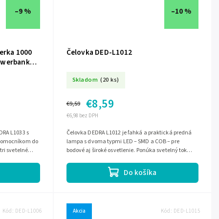
–9 %
–10 %
terka 1000
Čelovka DED-L1012
owerbankou
Skladom
(20 ks)
€8,59
€9,59
€6,98 bez DPH
DRA L1033 s
Čelovka DEDRA L1012 je ľahká a praktická predná
 pomocníkom do
lampa s dvoma typmi LED – SMD a COB – pre
ri svetelné
bodové aj široké osvetlenie. Ponúka svetelný tok
105–300 lm, dosvit do 20 m a výdrž 2–3...
Do košíka
Kód:
DED-L1006
Akcia
Kód:
DED-L1015