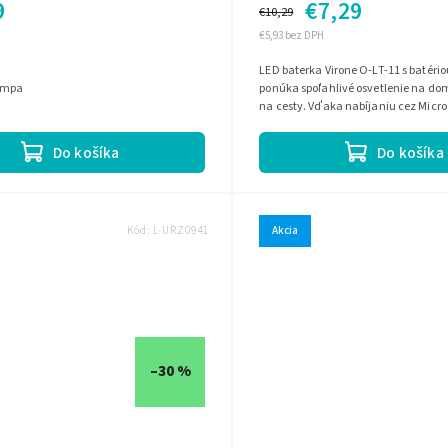
9
€7,29
€10,29
€5,93 bez DPH
LED baterka Virone O-LT-11 s batéri
ampa
ponúka spoľahlivé osvetlenie na dom
na cesty. Vďaka nabíjaniu cez Micro
režimom svietenia a kombinácii CREE
Do košíka
Do košíka
Kód:
L-URZ0941
Akcia
–30 %