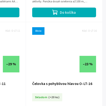
batériami AAA,
aktivity. Ponúka dosah svietenia až 100 m,
,...
nastavenie sklonu svietidla v rozsahu...
Do košíka
Kód:
O-LT-11
Akcia
Kód:
O-LT-16
–29 %
–23 %
T-11
Čelovka s pohyblivou hlavou O-LT-16
Skladom
(>20 ks)