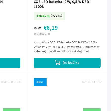
44
COB LED baterka, 2 W, 0,5 W DED-
L1008
Skladom
(>20 ks)
€6,19
€6,89
€5,03 bez DPH
Kompaktná COB LED baterka DEDRA DED-L1008 s
výkonom 2 W + 0,5 W LED, svietivosťou 150 lúmenov
a studeným svetlom. Má nastaviteľný uhol
svietenia, vstavaný magnet na uchytenie na...
Do košíka
Kód:
DED-L1033
Akcia
Kód:
DED-L1012