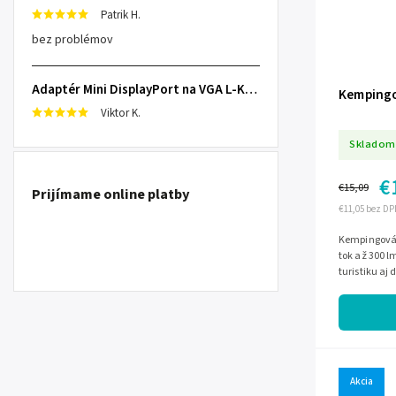
Patrik H.
bez problémov
Adaptér Mini DisplayPort na VGA L-KOM0848
Kempingo
Viktor K.
Skladom
€
€15,09
Prijímame online platby
€11,05 bez DP
Kempingová
tok až 300 l
turistiku aj 
červené svet
Akcia