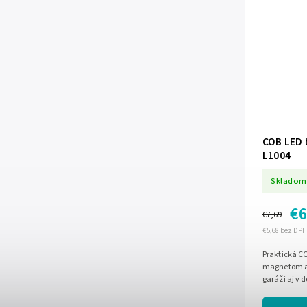
COB LED 
L1004
Skladom
€6
€7,69
€5,68 bez DPH
Praktická CO
magnetom a 
garáži aj v 
svietenia, p