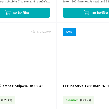
o prispôsobíte šírku svetelného kužeľa
tokom 100 lúmenov. Je napájaná 3 
y. Má akumulátor...
má studené svetlo, vstavaný magnet
Do košíka
Do košíka
Kód:
L-URZ0949
Akcia
á lampa Dobíjacia URZ0949
LED baterka 1200 mAh O-L
(>20 ks)
Skladom
(>20 ks)