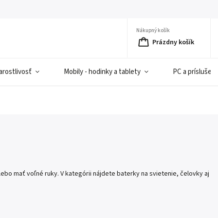
Nákupný košík
Prázdny košík
rostlivosť
Mobily - hodinky a tablety
PC a príslušen
ebo mať voľné ruky. V kategórii nájdete baterky na svietenie, čelovky aj