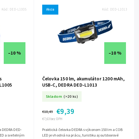
Kód:
DED-L1005
Akcia
Kód:
DED-L1013
–10 %
–10 %
s
Čelovka 150 lm, akumulátor 1200 mAh,
L1005
USB-C, DEDRA DED-L1013
Skladom
(>20 ks)
€9,39
€10,49
€7,63 bez DPH
ka DEDRA DED-
Praktická čelovka DEDRA s výkonom 150 lm a COB
LED a svetelným
LED je vhodná na prácu, turistiku aj outdoorové