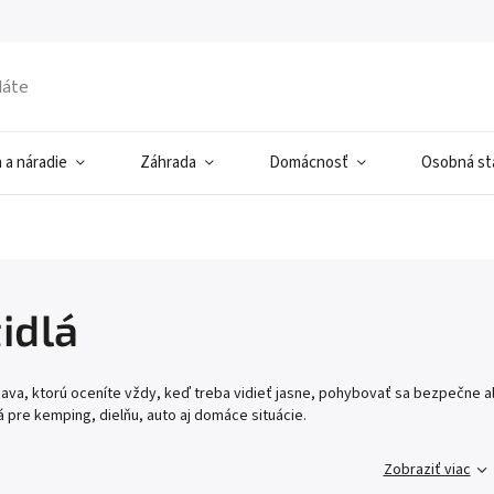
 a náradie
Záhrada
Domácnosť
Osobná sta
idlá
bava, ktorú oceníte vždy, keď treba vidieť jasne, pohybovať sa bezpečne al
 pre kemping, dielňu, auto aj domáce situácie.
Zobraziť viac