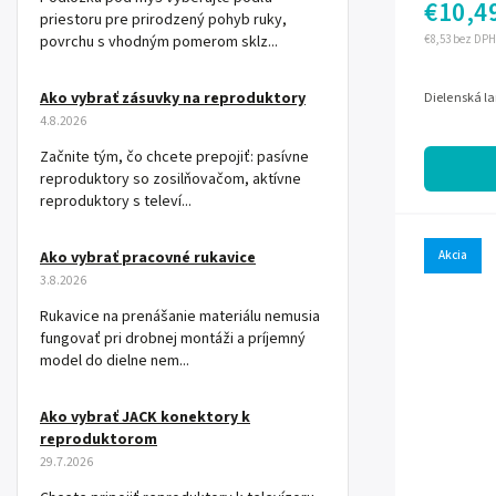
€10,4
priestoru pre prirodzený pohyb ruky,
povrchu s vhodným pomerom sklz...
€8,53 bez DPH
Ako vybrať zásuvky na reproduktory
Dielenská l
4.8.2026
Začnite tým, čo chcete prepojiť: pasívne
reproduktory so zosilňovačom, aktívne
reproduktory s televí...
Ako vybrať pracovné rukavice
Akcia
3.8.2026
Rukavice na prenášanie materiálu nemusia
fungovať pri drobnej montáži a príjemný
model do dielne nem...
Ako vybrať JACK konektory k
reproduktorom
29.7.2026