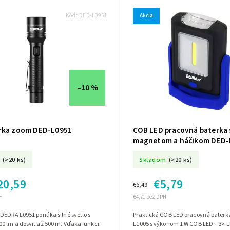
Kód:
DED-L0951
Akcia
–10 %
rka zoom DED-L0951
COB LED pracovná baterka 
magnetom a háčikom DED-
(>20 ks)
Skladom
(>20 ks)
20,59
€5,79
€6,49
H
€4,71 bez DPH
DEDRA L0951 ponúka silné svetlo s
Praktická COB LED pracovná bater
0 lm a dosvit až 500 m. Vďaka funkcii
L1005 s výkonom 1 W COB LED + 3× 