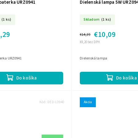
baterka URZ0941
Dielenská lampa 5W URZ09
(1 ks)
Skladom
(1 ks)
,29
€10,09
€14,39
€8,20 bez DPH
erka URZ0941
Dielenská lampa
Do košíka
Do košíka
Kód:
DED-L0940
Akcia