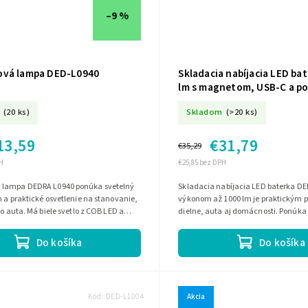
–9 %
vá lampa DED-L0940
Skladacia nabíjacia LED ba
lm s magnetom, USB-C a p
DED-L1033
(20 ks)
Skladom
(>20 ks)
13,59
€31,79
€35,29
H
€25,85 bez DPH
 lampa DEDRA L0940 ponúka svetelný
Skladacia nabíjacia LED baterka DE
m a praktické osvetlenie na stanovanie,
výkonom až 1000 lm je praktickým
do auta. Má biele svetlo z COB LED a
dielne, auta aj domácnosti. Ponúka t
lo zo SMD LED,...
zdroje, možnosť nastavenia uhla...
Do košíka
Do košíka
Kód:
DED-L1004
Akcia