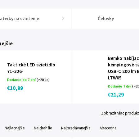
aterky na svietenie
Čelovky
ejšie
Bemko nabíjac
Taktické LED svietidlo
kempingové sv
71-326-
USB-C 200 lm 
LTW05
Dodanie do 7 dní
(>20 ks)
Dodanie 7 dní
(>20
€10,99
€21,29
Zobraziť viac produk
Najlacnejšie
Najdrahšie
Najpredávanejšie
Abecedne