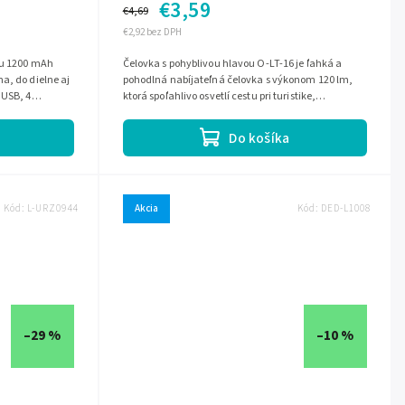
€3,59
€4,69
€2,92 bez DPH
ou 1200 mAh
Čelovka s pohyblivou hlavou O-LT-16 je ľahká a
a, do dielne aj
pohodlná nabíjateľná čelovka s výkonom 120 lm,
 USB, 4
ktorá spoľahlivo osvetlí cestu pri turistike,
...
kempovaní aj práci. Vďaka vstavanému...
Do košíka
Kód:
L-URZ0944
Akcia
Kód:
DED-L1008
–29 %
–10 %