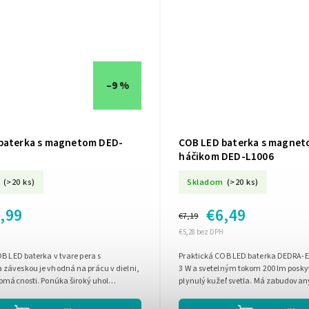
–9 %
baterka s magnetom DED-
COB LED baterka s magnet
háčikom DED-L1006
(>20 ks)
Skladom
(>20 ks)
,99
€6,49
€7,19
€5,28 bez DPH
B LED baterka v tvare pera s
Praktická COB LED baterka DEDRA-
záveskou je vhodná na prácu v dielni,
3 W a svetelným tokom 200 lm poskyt
domácnosti. Ponúka široký uhol
plynulý kužeľ svetla. Má zabudovan
lynulý svetelný tok, doplnkové...
otočný háčik na jednoduché zavesen