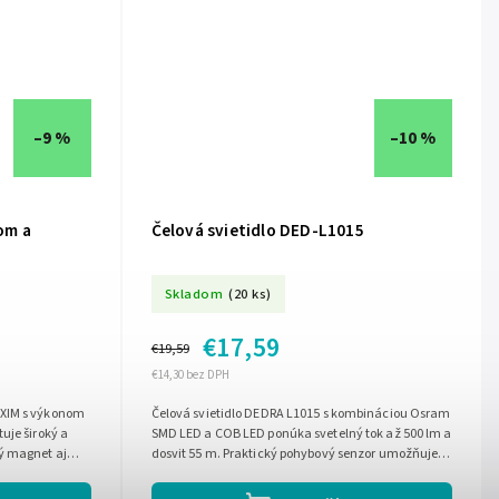
–9 %
–10 %
om a
Čelová svietidlo DED-L1015
Skladom
(20 ks)
€17,59
€19,59
€14,30 bez DPH
EXIM s výkonom
Čelová svietidlo DEDRA L1015 s kombináciou Osram
uje široký a
SMD LED a COB LED ponúka svetelný tok až 500 lm a
ý magnet aj
dosvit 55 m. Praktický pohybový senzor umožňuje
ie...
zapínanie bez použitia rúk,...