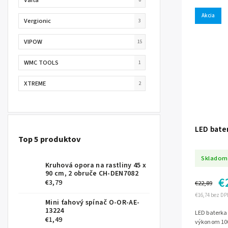
Akcia
Vergionic
3
VIPOW
15
WMC TOOLS
1
XTREME
2
LED bate
Top 5 produktov
Skladom
Kruhová opora na rastliny 45 x
90 cm, 2 obruče CH-DEN7082
€
€3,79
€22,89
€16,74 bez DP
Mini ťahový spínač O-OR-AE-
13224
LED baterka 
€1,49
výkonom 100