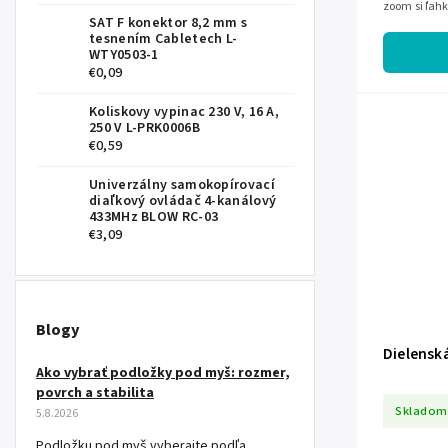
zoom si ľahk
SAT F konektor 8,2 mm s
podľa potreb
tesnením Cabletech L-
WTY0503-1
€0,09
Koliskovy vypinac 230 V, 16 A,
250 V L-PRK0006B
€0,59
Univerzálny samokopírovací
diaľkový ovládač 4-kanálový
433MHz BLOW RC-03
€3,09
Blogy
Dielensk
Ako vybrať podložky pod myš: rozmer,
povrch a stabilita
Skladom
5.8.2026
Podložku pod myš vyberajte podľa