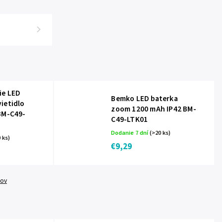
ie LED
Bemko LED baterka
ietidlo
zoom 1200 mAh IP42 BM-
BM-C49-
C49-LTK01
Dodanie 7 dní
(>20 ks)
 ks)
€9,29
tov