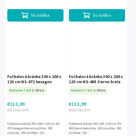
rámu súčasťou
cmpolyetylénové pletivo kryt rámu
súčasťou
Do košíka
Do košíka
Futbalová bránka 300 x 200 x
Futbalová bránka 300 x 200 x
120 cm NS-472 hexagon
120 cm NS-465 čierno biela
Dodanie 7 dní
(>20 ks)
Dodanie 7 dní
(>20 ks)
€112,09
€113,99
€91,13 bez DPH
€92,67 bez DPH
Futbalová bránka 300 x 200 x 120 cm NS-
Futbalová bránka 300 x 200 x 120 cm NS-
472 hexagonHlavné rysyšírka: 300
465 čierno bielašírka: 300 cmvýška: 200
cmvýška: 200 cmhĺbka: 120
cmhĺbka: 120