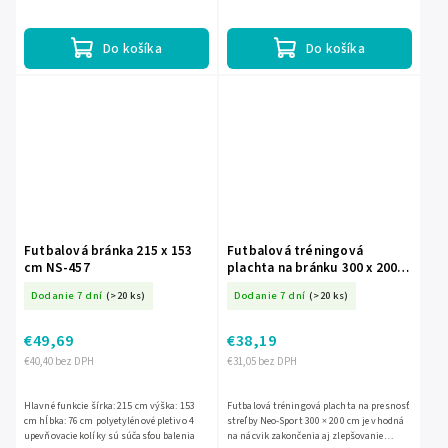
rámu súčasťou
Do košíka
Do košíka
Futbalová bránka 215 x 153
Futbalová tréningová
cm NS-457
plachta na bránku 300 x 200
cm Neo-Sport J-1479
Dodanie 7 dní
(>20 ks)
Dodanie 7 dní
(>20 ks)
€49,69
€38,19
€40,40 bez DPH
€31,05 bez DPH
Hlavné funkcie šírka: 215 cm výška: 153
Futbalová tréningová plachta na presnosť
cm hĺbka: 76 cm polyetylénové pletivo 4
streľby Neo-Sport 300 × 200 cm je vhodná
upevňovacie kolíky sú súčasťou balenia
na nácvik zakončenia aj zlepšovanie