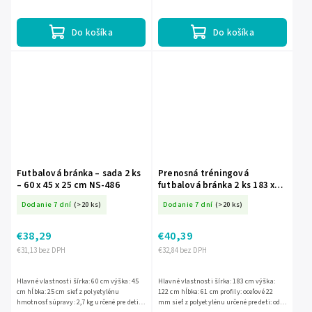
súprave
Do košíka
Do košíka
Futbalová bránka – sada 2 ks
Prenosná tréningová
– 60 x 45 x 25 cm NS-486
futbalová bránka 2 ks 183 x
122 x 61 cm NS-485
Dodanie 7 dní
(>20 ks)
Dodanie 7 dní
(>20 ks)
€38,29
€40,39
€31,13 bez DPH
€32,84 bez DPH
Hlavné vlastnosti šírka: 60 cm výška: 45
Hlavné vlastnosti šírka: 183 cm výška:
cm hĺbka: 25 cm sieť z polyetylénu
122 cm hĺbka: 61 cm profily: oceľové 22
hmotnosť súpravy: 2,7 kg určené pre deti:
mm sieť z polyetylénu určené pre deti: od 3