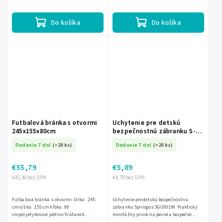
od 3 rokov výrobca Neo-Sport 2 kusy
rokov výrobca Neo-Sport
Do košíka
Do košíka
Futbalová bránka s otvormi
Uchytenie pre detskú
245x155x80cm
bezpečnostnú zábranku S-
SGU001W
Dodanie 7 dní
(>20 ks)
Dodanie 7 dní
(>20 ks)
€55,79
€5,89
€45,36 bez DPH
€4,79 bez DPH
Futbalová bránka s otvormi šírka: 245
Uchytenie pre detskú bezpečnostnú
cmvýška: 155 cmhĺbka: 80
zábranku Springos SGU001W. Praktický
cmpolyetylénové pletivo Vrátane 6
montážny prvok na pevné a bezpečné