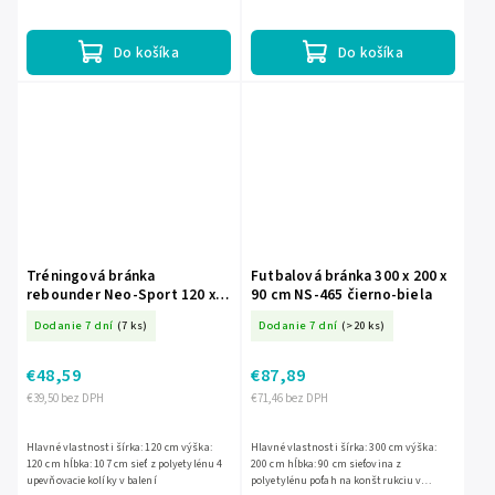
presnosti striel. Je vodoodolná, má
kvalitnú potlač a v...
Do košíka
Do košíka
Tréningová bránka
Futbalová bránka 300 x 200 x
rebounder Neo-Sport 120 x
90 cm NS-465 čierno-biela
120 cm
Dodanie 7 dní
(7 ks)
Dodanie 7 dní
(>20 ks)
€48,59
€87,89
€39,50 bez DPH
€71,46 bez DPH
Hlavné vlastnosti šírka: 120 cm výška:
Hlavné vlastnosti šírka: 300 cm výška:
120 cm hĺbka: 107 cm sieť z polyetylénu 4
200 cm hĺbka: 90 cm sieťovina z
upevňovacie kolíky v balení
polyetylénu poťah na konštrukciu v