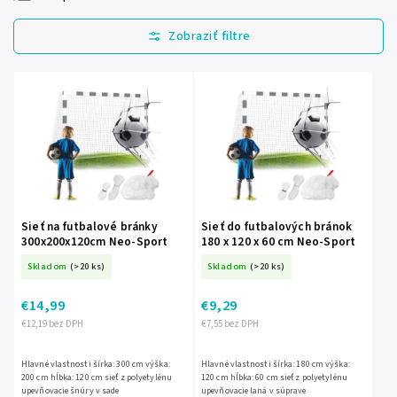
Najlacnejšie
Najdrahšie
Najpredávanejšie
Abecedne
Sieť na futbalové bránky
Sieť do futbalových bránok
300x200x120cm Neo-Sport
180 x 120 x 60 cm Neo-Sport
Skladom
(>20 ks)
Skladom
(>20 ks)
€14,99
€9,29
€12,19 bez DPH
€7,55 bez DPH
Hlavné vlastnosti šírka: 300 cm výška:
Hlavné vlastnosti šírka: 180 cm výška:
200 cm hĺbka: 120 cm sieť z polyetylénu
120 cm hĺbka: 60 cm sieť z polyetylénu
upevňovacie šnúry v sade
upevňovacie laná v súprave