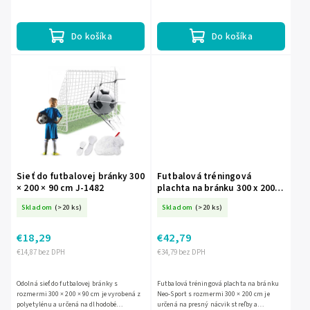
Do košíka
Do košíka
Sieť do futbalovej bránky 300
Futbalová tréningová
× 200 × 90 cm J-1482
plachta na bránku 300 x 200
cm Neo-Sport J-1476
Skladom
(>20 ks)
Skladom
(>20 ks)
€18,29
€42,79
€14,87 bez DPH
€34,79 bez DPH
Odolná sieť do futbalovej bránky s
Futbalová tréningová plachta na bránku
rozmermi 300 × 200 × 90 cm je vyrobená z
Neo-Sport s rozmermi 300 × 200 cm je
polyetylénu a určená na dlhodobé
určená na presný nácvik streľby a