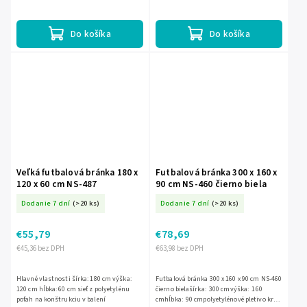
cmpolyetylénové pletivo kryt rámu...
cmpolyetylénové pletivo kryt rámu
súčasťou
Do košíka
Do košíka
Veľká futbalová bránka 180 x
Futbalová bránka 300 x 160 x
120 x 60 cm NS-487
90 cm NS-460 čierno biela
Dodanie 7 dní
(>20 ks)
Dodanie 7 dní
(>20 ks)
€55,79
€78,69
€45,36 bez DPH
€63,98 bez DPH
Hlavné vlastnosti šírka: 180 cm výška:
Futbalová bránka 300 x 160 x 90 cm NS-460
120 cm hĺbka: 60 cm sieť z polyetylénu
čierno bielašírka: 300 cmvýška: 160
poťah na konštrukciu v balení
cmhĺbka: 90 cmpolyetylénové pletivo kryt