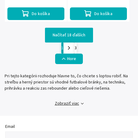
upevňovacích kolíkovhmotnosť s...
uchytenie zábranky.
Do košíka
Do košíka
Načítať 18 ďalších
1
3
Hore
Pri tejto kategórii rozhoduje hlavne to, čo chcete s loptou robiť. Na
streľbu a herný priestor sú vhodné futbalové bránky, na techniku,
prihrávku a reakciu zas rebounder alebo cieľové riešenia.
Zobraziť viac
Email