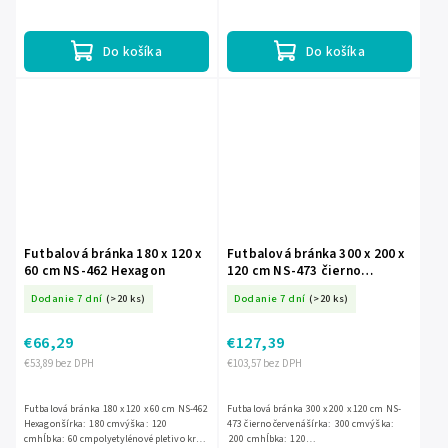
používanie. Spoľahlivo zachytí aj silnejšie
zlepšovanie futbalových zručností. Odolné
strely a v balení sú aj...
a vodoodolné prevedenie s...
Do košíka
Do košíka
Futbalová bránka 180 x 120 x
Futbalová bránka 300 x 200 x
60 cm NS-462 Hexagon
120 cm NS-473 čierno
červená
Dodanie 7 dní
(>20 ks)
Dodanie 7 dní
(>20 ks)
€66,29
€127,39
€53,89 bez DPH
€103,57 bez DPH
Futbalová bránka 180 x 120 x 60 cm NS-462
Futbalová bránka 300 x 200 x 120 cm NS-
Hexagonšírka: 180 cmvýška: 120
473 čierno červenášírka: 300 cmvýška:
cmhĺbka: 60 cmpolyetylénové pletivo kryt
200 cmhĺbka: 120