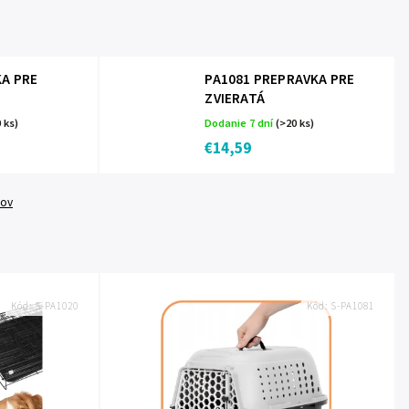
KA PRE
PA1081 PREPRAVKA PRE
ZVIERATÁ
 ks)
Dodanie 7 dní
(>20 ks)
€14,59
tov
Kód:
S-PA1020
Kód:
S-PA1081