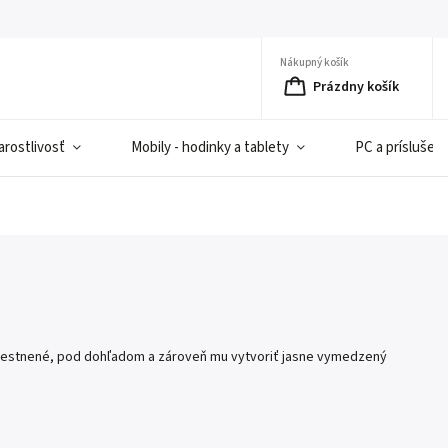
Nákupný košík
Prázdny košík
rostlivosť
Mobily - hodinky a tablety
PC a príslušen
umiestnené, pod dohľadom a zároveň mu vytvoriť jasne vymedzený