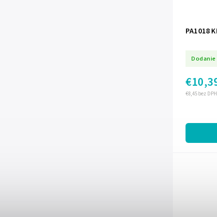
PA1018 K
Dodanie 
€10,3
€8,45 bez DPH