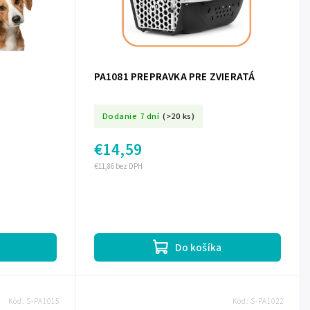
PA1081 PREPRAVKA PRE ZVIERATÁ
Dodanie 7 dní
(>20 ks)
€14,59
€11,86 bez DPH
Do košíka
Kód:
S-PA1015
Kód:
S-PA1022