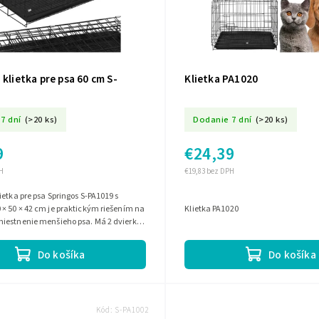
 klietka pre psa 60 cm S-
Klietka PA1020
7 dní
(>20 ks)
Dodanie 7 dní
(>20 ks)
9
€24,39
H
€19,83 bez DPH
ietka pre psa Springos S-PA1019 s
× 50 × 42 cm je praktickým riešením na
Klietka PA1020
iestnenie menšieho psa. Má 2 dvierka,
o-plastovú...
Do košíka
Do košíka
Kód:
S-PA1002