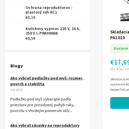
Ochrana reproduktorov -
plastový roh KC1
€0,19
Koliskovy vypinac 230 V, 16 A,
Skladacia
250 V L-PRK0006B
PA1019
€0,59
Dodanie 
€17,6
Blogy
€14,38 bez DP
Ako vybrať podložky pod myš: rozmer,
Skladacia kl
povrch a stabilita
rozmermi 60 
bezpečné um
5.8.2026
odolnú kovov
Podložku pod myš vyberajte podľa
priestoru pre prirodzený pohyb ruky,
povrchu s vhodným pomerom sklz...
Ako vybrať zásuvky na reproduktory