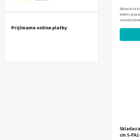
Skladacia ko
dielmi je pr
vymedzenie 
1 dvierka, j
Prijímame online platby
Skladacia
cm S-PA1