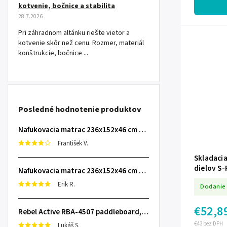
kotvenie, bočnice a stabilita
28.7.2026
Pri záhradnom altánku riešte vietor a
kotvenie skôr než cenu. Rozmer, materiál
konštrukcie, bočnice ...
Posledné hodnotenie produktov
Nafukovacia matrac 236x152x46 cm so zabudovanou elektrickou pumpou INTEX 64448
František V.
Skladacia
dielov S
Nafukovacia matrac 236x152x46 cm so zabudovanou elektrickou pumpou INTEX 64448
Erik R.
Dodanie 
€52,8
Rebel Active RBA-4507 paddleboard, 335 cm L-RBA-4507-OR
€43 bez DPH
Lukáš S.