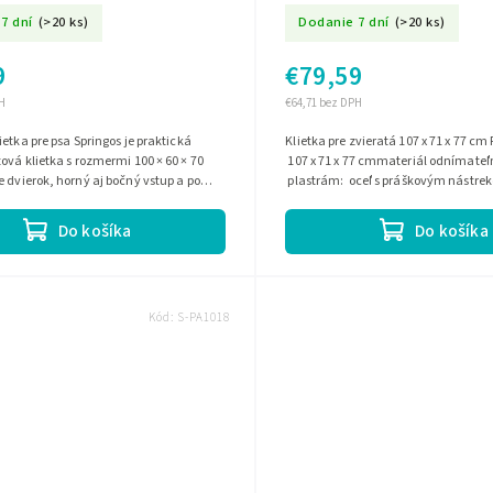
7 dní
(>20 ks)
Dodanie 7 dní
(>20 ks)
9
€79,59
H
€64,71 bez DPH
ietka pre psa Springos je praktická
Klietka pre zvieratá 107 x 71 x 77 c
ová klietka s rozmermi 100 × 60 × 70
107 x 71 x 77 cmmateriál odnímateľ
 dvierok, horný aj bočný vstup a po
plastrám: oceľ s práškovým nástre
ie len 8 cm, takže...
predný a...
Do košíka
Do košíka
Kód:
S-PA1018