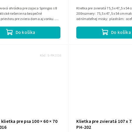
vová ohrádka pre zajaca Springos s 8
Klietka pre zvieratá 75,5 x 47,5 x 54 
aktické riešenie na bezpečné
200rozmery: 75,5 x 47,5 x 54 cmmate
priestoru pre zviera doma aj vonku. Má
odnímateľnej misky: plastrám: oce
ednoduchý systém...
nástrekom2 vstupy:...
Do košíka
Do košíka
Kód:
S-PA1016
 klietka pre psa 100 × 60 × 70
Klietka pre zvieratá 107 x 7
016
PH-202