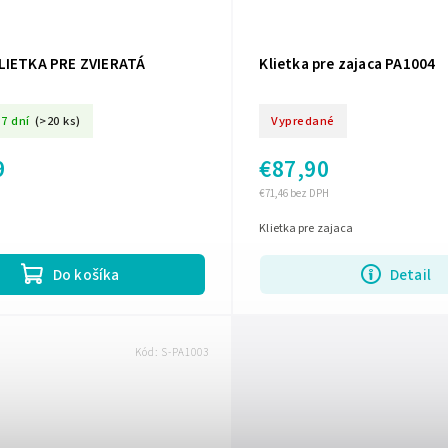
LIETKA PRE ZVIERATÁ
Klietka pre zajaca PA1004
7 dní
(>20 ks)
Vypredané
9
€87,90
€71,46 bez DPH
Klietka pre zajaca
Detail
Do košíka
Kód:
S-PA1003