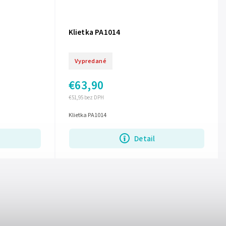
Klietka PA1014
Vypredané
€63,90
€51,95 bez DPH
Klietka PA1014
Detail