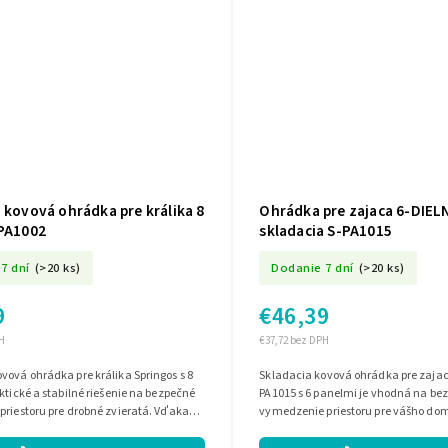
 kovová ohrádka pre králika 8
Ohrádka pre zajaca 6-DIEL
-PA1002
skladacia S-PA1015
7 dní
(>20 ks)
Dodanie 7 dní
(>20 ks)
9
€46,39
H
€37,72 bez DPH
vová ohrádka pre králika Springos s 8
Skladacia kovová ohrádka pre zajac
aktické a stabilné riešenie na bezpečné
PA1015 s 6 panelmi je vhodná na be
priestoru pre drobné zvieratá. Vďaka
vymedzenie priestoru pre vášho d
konštrukcii ju...
maznáčika. Má stabilnú konštrukciu, 