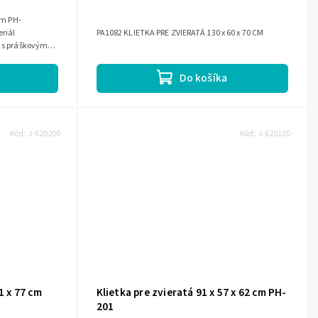
cm PH-
riál
PA1082 KLIETKA PRE ZVIERATÁ 130 x 60 x 70 CM
ľ s práškovým
Do košíka
Kód:
J-620200
Kód:
J-620100
1 x 77 cm
Klietka pre zvieratá 91 x 57 x 62 cm PH-
201