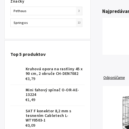
Značky
Najpredávan
Pethaus
3
Springos
13
Top 5 produktov
Kruhová opora na rastliny 45 x
90 cm, 2 obruče CH-DEN7082
Odporúčame
€3,79
Mini ťahový spínač O-OR-AE-
13224
€1,49
SAT F konektor 8,2 mm s
tesnením Cabletech L-
WTY0503-1
€0,09