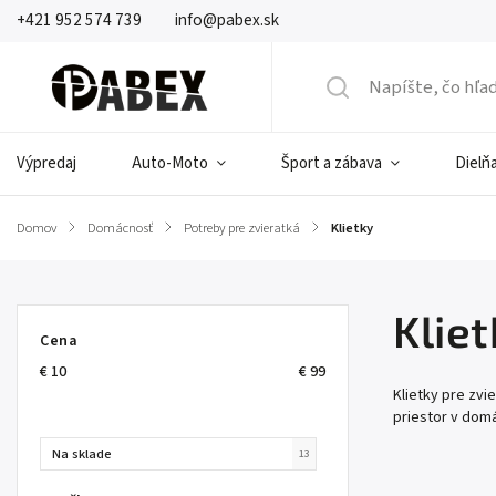
+421 952 574 739
info@pabex.sk
Výpredaj
Auto-Moto
Šport a zábava
Dielňa
Domov
/
Domácnosť
/
Potreby pre zvieratká
/
Klietky
Klie
Cena
€
10
€
99
Klietky pre zv
priestor v domá
Na sklade
13