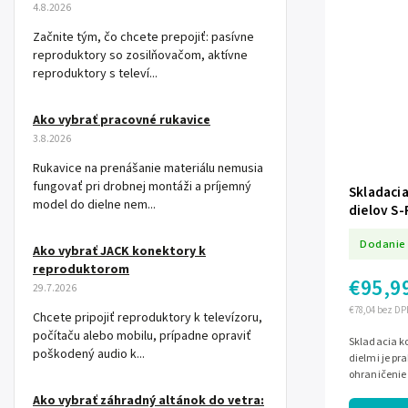
4.8.2026
Začnite tým, čo chcete prepojiť: pasívne
reproduktory so zosilňovačom, aktívne
reproduktory s televí...
Ako vybrať pracovné rukavice
3.8.2026
Rukavice na prenášanie materiálu nemusia
fungovať pri drobnej montáži a príjemný
Skladacia
model do dielne nem...
dielov S
Dodanie 
Ako vybrať JACK konektory k
reproduktorom
€95,9
29.7.2026
€78,04 bez DP
Chcete pripojiť reproduktory k televízoru,
počítaču alebo mobilu, prípadne opraviť
Skladacia ko
poškodený audio k...
dielmi je pr
ohraničenie 
jednoduchej 
Ako vybrať záhradný altánok do vetra: