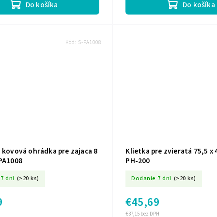
Do košíka
Do košíka
Kód:
S-PA1008
 kovová ohrádka pre zajaca 8
Klietka pre zvieratá 75,5 x 
-PA1008
PH-200
7 dní
(>20 ks)
Dodanie 7 dní
(>20 ks)
9
€45,69
€37,15 bez DPH