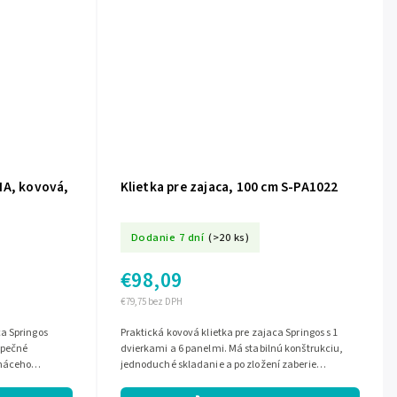
NA, kovová,
Klietka pre zajaca, 100 cm S-PA1022
Dodanie 7 dní
(>20 ks)
€98,09
€79,75 bez DPH
a Springos
Praktická kovová klietka pre zajaca Springos s 1
zpečné
dvierkami a 6 panelmi. Má stabilnú konštrukciu,
omáceho
jednoduché skladanie a po zložení zaberie
1 dvierka s...
minimum miesta. Vďaka flexibilnému...