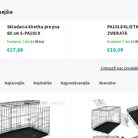
ejšie
Skladacia klietka pre psa
PA1018 KLIET
60 cm S-PA1019
ZVIERATÁ
Dodanie 7 dní
(>20 ks)
Dodanie 7 dní
(>20
€17,69
€10,39
Zobraziť viac produk
Najlacnejšie
Najdrahšie
Najpredávanejšie
Abecedne
Kód:
S-PA1019