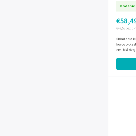
Dodanie 
€58,4
€47,55 bez DP
Skladacia kl
kovovo-plast
cm. Má dvoje
zložení zaber