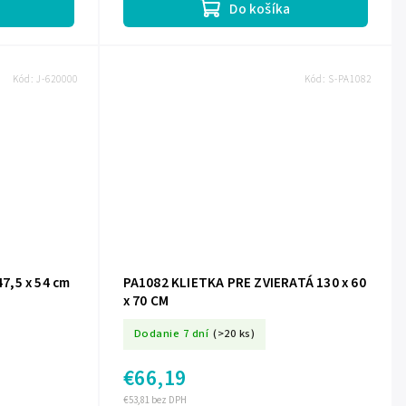
Do košíka
Kód:
J-620000
Kód:
S-PA1082
47,5 x 54 cm
PA1082 KLIETKA PRE ZVIERATÁ 130 x 60
x 70 CM
Dodanie 7 dní
(>20 ks)
€66,19
€53,81 bez DPH