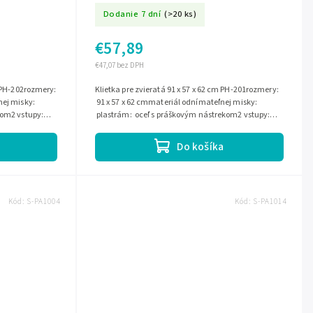
Dodanie 7 dní
(>20 ks)
€57,89
€47,07 bez DPH
m PH-202rozmery:
Klietka pre zvieratá 91 x 57 x 62 cm PH-201rozmery:
nej misky:
91 x 57 x 62 cmmateriál odnímateľnej misky:
kom2 vstupy:
plastrám: oceľ s práškovým nástrekom2 vstupy:
predný a...
Do košíka
Kód:
S-PA1004
Kód:
S-PA1014