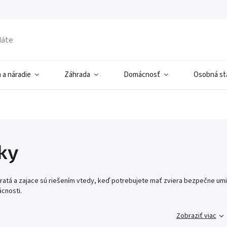
 a náradie
Záhrada
Domácnosť
Osobná sta
tky
ieratá a zajace sú riešením vtedy, keď potrebujete mať zviera bezpečne 
cnosti.
Zobraziť viac