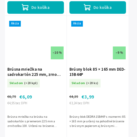
Do košíka
Do košíka
Akcia
Akcia
–10 %
–9 %
Brúsna mriežka na
Brúsny blok 85 × 165 mm DED-
sadrokartón 225 mm, zrno
15B44P
100, 5 ks DED-DED7749S2
Skladom
(>20 kpl)
Skladom
(>20 ks)
€6,09
€3,99
€6,79
€4,39
€4,95 bez DPH
€3,24 bez DPH
Brúsna mriežka na brúsku na
Brúsny blok DEDRA 15B44P s rozmermi 85
sadrokartón s priemerom 225 mm a
× 165 mm je určený na pohodlné brúsenie
zrnitosťou 100. Určená na brúsenie
s brúsnym papierom aj brúsnymi
sadrokartónových stierok a gipsových
sieťkami. Má plastové telo, pogumovanú
povrchov, uchytenie na suchý zips.
pracovnú plochu pre lepšiu...