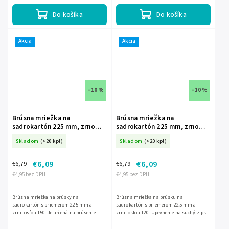
Do košíka
Do košíka
Akcia
Akcia
–10 %
–10 %
Brúsna mriežka na
Brúsna mriežka na
sadrokartón 225 mm, zrno
sadrokartón 225 mm, zrno
150, 5 ks DED-DED7749S4
120, 5 ks DED-DED7749S3
Skladom
(>20 kpl)
Skladom
(>20 kpl)
€6,09
€6,09
€6,79
€6,79
€4,95 bez DPH
€4,95 bez DPH
Brúsna mriežka na brúsky na
Brúsna mriežka na brúsku na
sadrokartón s priemerom 225 mm a
sadrokartón s priemerom 225 mm a
zrnitosťou 150. Je určená na brúsenie
zrnitosťou 120. Upevnenie na suchý zips,
sadrových hladkých povrchov a vďaka
vhodná na brúsenie stierky a sadrových
uchyteniu na suchý zips sa jednoducho...
povrchov. Balenie obsahuje 5 kusov.