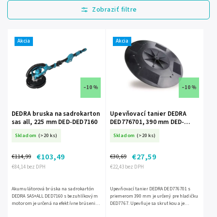
Najlacnejšie
Najdrahšie
Najpredávanejšie
Akcia
Akcia
Abecedne
–10 %
–10 %
DEDRA bruska na sadrokarton
Upevňovací tanier DEDRA
sas all, 225 mm DED-DED7160
DED776701, 390 mm DED-
DED776701
Skladom
(>20 ks)
Skladom
(>20 ks)
€103,49
€27,59
€114,99
€30,69
€84,14 bez DPH
€22,43 bez DPH
Akumulátorová brúska na sadrokartón
Upevňovací tanier DEDRA DED776701 s
DEDRA SAS+ALL DED7160 s bezuhlíkovým
priemerom 390 mm je určený pre hladičku
motorom je určená na efektívne brúsenie
DED7767. Upevňuje sa skrutkou a je
sadrokartónu a gletovaného povrchu. Má
vybavený štyrmi pevnými suchými