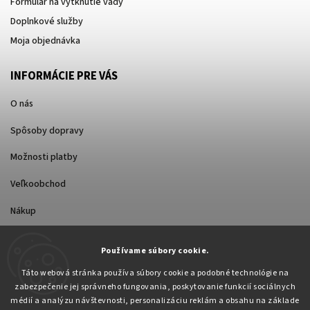
Formulár na vytknutie vady
Doplnkové služby
Moja objednávka
INFORMÁCIE PRE VÁS
O nás
Spôsoby dopravy
Možnosti platby
Veľkoobchod
Nákup
Používame súbory cookie.
FACEBOOK
Táto webová stránka používa súbory cookie a podobné technológie na
zabezpečenie jej správneho fungovania, poskytovanie funkcií sociálnych
médií a analýzu návštevnosti, personalizáciu reklám a obsahu na základe