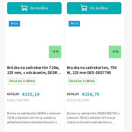
Do košíka
Do košíka
Akcia
Akcia
–9 %
–9 %
Brúska na sadrokartón 710w,
Bruska na sadrokarton, 750
225 mm, s odsávaním, DEDRA
W, 225 mm DED-DED7765
DED-DED7758
Skladom
(>20 ks)
Skladom
(>20 ks)
€155,19
€156,79
€172,39
€174,19
€126,17 bez DPH
€127,47 bez DPH
Brúska na sadrokartón DEDRA s výkonom
Brúska na sadrokartón DEDRA DED7765 s
710 W a kotúčom 225 mm je určená na
výkonom 750 W a kotúčom 225 mm je
pohodlné brúsenie sadrokartónových a
určená na brúsenie sadrokartónu a
sadrových povrchov. Ponúka reguláciu
sadrových omietok. Má nastaviteľnú
otáčok, odsávanie prachu s...
dĺžku 135–180 cm, reguláciu otáčok,...