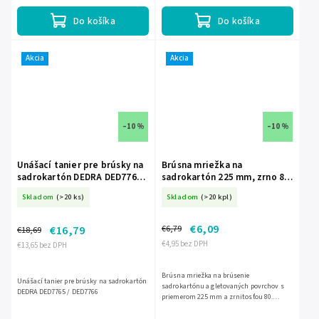
suchý zips pre rýchlu výmenu....
Do košíka
Do košíka
Akcia
Akcia
–10 %
–10 %
Unášací tanier pre brúsky na
Brúsna mriežka na
sadrokartón DEDRA DED7765 /
sadrokartón 225 mm, zrno 80,
DED7766
5 ks DED-DED7749S1
Skladom
(>20 ks)
Skladom
(>20 kpl)
€6,09
€6,79
€16,79
€18,69
€4,95 bez DPH
€13,65 bez DPH
Brúsna mriežka na brúsenie
Unášací tanier pre brúsky na sadrokartón
sadrokartónu a gletovaných povrchov s
DEDRA DED7765 / DED7766
priemerom 225 mm a zrnitosťou 80.
Uchytenie na suchý zips zabezpečuje
jednoduchú a rýchlu výmenu. Balenie...