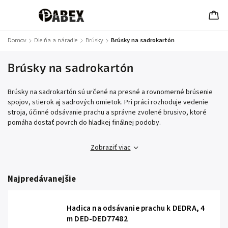
Domov
/
Dielňa a náradie
/
Brúsky
/
Brúsky na sadrokartón
Brúsky na sadrokartón
Brúsky na sadrokartón sú určené na presné a rovnomerné brúsenie
spojov, stierok aj sadrových omietok. Pri práci rozhoduje vedenie
stroja, účinné odsávanie prachu a správne zvolené brusivo, ktoré
pomáha dostať povrch do hladkej finálnej podoby.
Zobraziť viac
Najpredávanejšie
Hadica na odsávanie prachu k DEDRA, 4
m DED-DED77482