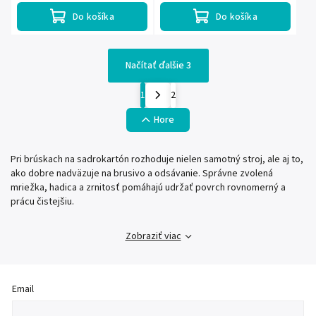
Balenie...
Do košíka
Do košíka
Načítať ďalšie 3
1
2
Hore
Pri brúskach na sadrokartón rozhoduje nielen samotný stroj, ale aj to,
ako dobre nadväzuje na brusivo a odsávanie. Správne zvolená
mriežka, hadica a zrnitosť pomáhajú udržať povrch rovnomerný a
prácu čistejšiu.
Zobraziť viac
Email