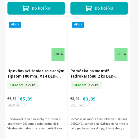
Do košíka
Do košíka
Akcia
Akcia
–10 %
–11 %
Upevňovací tanier so suchým
Pomôcka na montáž
zipsom 180 mm, M14 DED-
sadrokartónu 2 ks DED-
DED79551
DED02Y01
Skladom
(>20 ks)
Skladom
(>20 ks)
€5,89
€3,09
€6,59
€3,49
€4,79 bez DPH
€2,51 bez DPH
Upevňovací tanier so suchým zipsom s
Pomôcka na montáž sadrokartónu DEDRA
priemerom 180 mm a uchytením M14.
DED02Y01 pomáha udržať dosku na mieste
Vhodný ako náhradný tanier pre leštičku.
pri upevňovaní na stropy, šikmé steny a
pod. Vyrobená je z PP, má rozmery 150 × 85
mm a balenie...