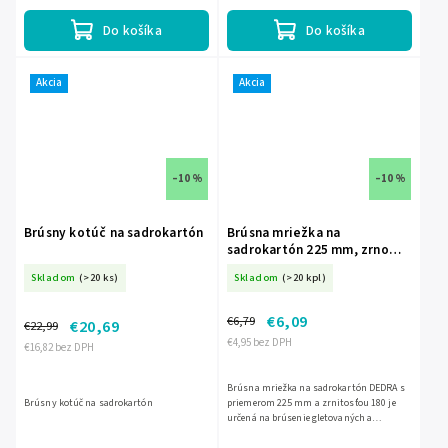
odsávanie prachu pri práci.
s priemerom 225 mm,...
Do košíka
Do košíka
Akcia
Akcia
–10 %
–10 %
Brúsny kotúč na sadrokartón
Brúsna mriežka na
sadrokartón 225 mm, zrno
180, 5 ks DED-DED7749S5
Skladom
(>20 ks)
Skladom
(>20 kpl)
€6,09
€6,79
€20,69
€22,99
€4,95 bez DPH
€16,82 bez DPH
Brúsna mriežka na sadrokartón DEDRA s
Brúsny kotúč na sadrokartón
priemerom 225 mm a zrnitosťou 180 je
určená na brúsenie gletovaných a
sadrokartónových povrchov. Uchytenie na