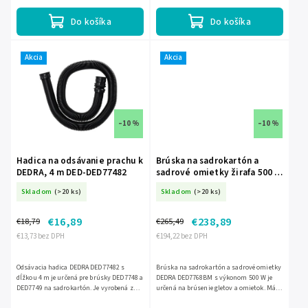
kotúč s priemerom 225 mm,...
zipsami na uchytenie príslušenstva.
Do košíka
Do košíka
Akcia
Akcia
–10 %
–10 %
Hadica na odsávanie prachu k
Brúska na sadrokartón a
DEDRA, 4 m DED-DED77482
sadrové omietky žirafa 500 W
bezuhlíkový motor 225 mm
Skladom
(>20 ks)
Skladom
(>20 ks)
DED-DED7768BM
€16,89
€238,89
€18,79
€265,49
€13,73 bez DPH
€194,22 bez DPH
Odsávacia hadica DEDRA DED77482 s
Brúska na sadrokartón a sadrové omietky
dĺžkou 4 m je určená pre brúsky DED7748 a
DEDRA DED7768BM s výkonom 500 W je
DED7749 na sadrokartón. Je vyrobená z
určená na brúsenie gletov a omietok. Má 7-
odolného materiálu a slúži na účinné
stupňovú reguláciu otáčok, brúsny kotúč