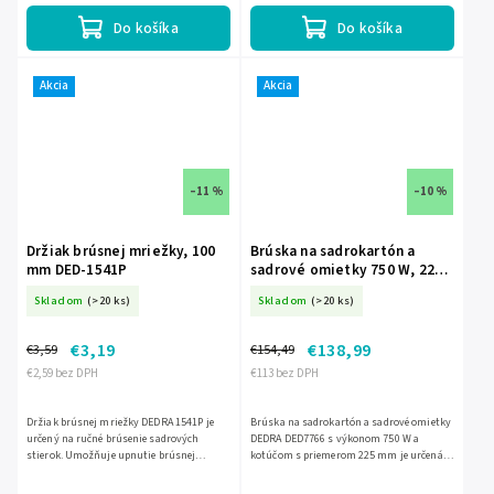
Do košíka
Do košíka
Akcia
Akcia
–11 %
–10 %
Držiak brúsnej mriežky, 100
Brúska na sadrokartón a
mm DED-1541P
sadrové omietky 750 W, 225
mm DED-DED7766
Skladom
(>20 ks)
Skladom
(>20 ks)
€3,19
€138,99
€3,59
€154,49
€2,59 bez DPH
€113 bez DPH
Držiak brúsnej mriežky DEDRA 1541P je
Brúska na sadrokartón a sadrové omietky
určený na ručné brúsenie sadrových
DEDRA DED7766 s výkonom 750 W a
stierok. Umožňuje upnutie brúsnej
kotúčom s priemerom 225 mm je určená
mriežky aj brúsneho papiera pomocou
na brúsenie stierok a omietok. Má plynulú
dvoch kovových úchytov, vďaka čomu...
reguláciu otáčok,...