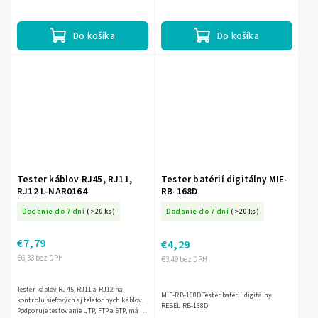
kontrolu batérií v ovládačoch, hračkách,
prerušenia, skraty a kríženie vodičov,
hodinkách či...
pričom ponúka rýchly...
Do košíka
Do košíka
Tester káblov RJ45, RJ11,
Tester batérií digitálny MIE-
RJ12 L-NAR0164
RB-168D
Dodanie do 7 dní
(>20 ks)
Dodanie do 7 dní
(>20 ks)
€7,79
€4,29
€6,33 bez DPH
€3,49 bez DPH
Tester káblov RJ45, RJ11 a RJ12 na
MIE-RB-168D Tester batérií digitálny
kontrolu sieťových aj telefónnych káblov.
REBEL RB-168D
Podporuje testovanie UTP, FTP a STP, má 8