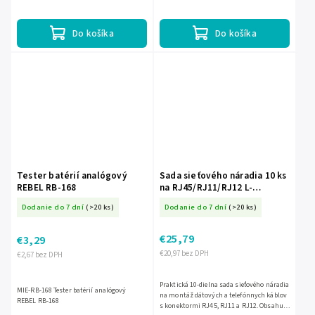
RJ45 aj RJ11, preverí aj kontinuitu a
pomôže odhaliť...
Do košíka
Do košíka
Tester batérií analógový
Sada sieťového náradia 10 ks
REBEL RB-168
na RJ45/RJ11/RJ12 L-
NAR0163
Dodanie do 7 dní
(>20 ks)
Dodanie do 7 dní
(>20 ks)
€25,79
€3,29
€20,97 bez DPH
€2,67 bez DPH
Praktická 10-dielna sada sieťového náradia
MIE-RB-168 Tester batérií analógový
na montáž dátových a telefónnych káblov
REBEL RB-168
s konektormi RJ45, RJ11 a RJ12. Obsahuje