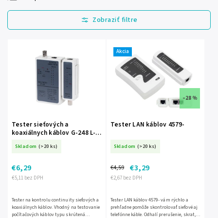
Najlacnejšie
Najdrahšie
Najpredávanejšie
Akcia
Abecedne
–28 %
Tester sieťových a
Tester LAN káblov 4579-
koaxiálnych káblov G-248 L-
NAR0040
Skladom
(>20 ks)
Skladom
(>20 ks)
€6,29
€3,29
€4,59
€5,11 bez DPH
€2,67 bez DPH
Tester na kontrolu continuity sieťových a
Tester LAN káblov 4579- vám rýchlo a
koaxiálnych káblov. Vhodný na testovanie
prehľadne pomôže skontrolovať sieťové aj
počítačových káblov typu skrútená
telefónne káble. Odhalí prerušenie, skrat,