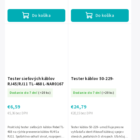
LED diód, funkciu Auto Scan s dvoma
rýchlosťami a zistí...
Do košíka
Do košíka
Tester sieťových káblov
Tester káblov 50-229-
RJ45/RJ11 TL-468 L-NAR0167
Dodanie do 7 dní
(>20 ks)
Dodanie do 7 dní
(>20 ks)
€6,59
€24,79
€5,36 bez DPH
€20,15 bez DPH
Praktický tester sieťových káblov Rebel TL-
Tester káblov 50-229- umožňuje presne
468 na rýchle preverenie káblov RJ45 a
vyhľadať a identifikovať káble aj spoje v
RJ11. Spoľahlivo odhalí skrat, rozpojenie,
stenách, podlahách či stropoch. Uľahčuje