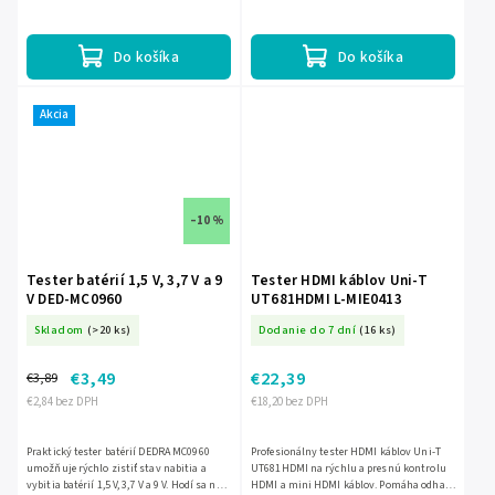
vodičov a lokalizáciu hľadaných pár.
Ponúka 5-palcový dotykový displej s Full
Ponúka aj...
HD rozlíšením, podporu 4K...
Do košíka
Do košíka
Akcia
–10 %
Tester batérií 1,5 V, 3,7 V a 9
Tester HDMI káblov Uni-T
V DED-MC0960
UT681HDMI L-MIE0413
Skladom
(>20 ks)
Dodanie do 7 dní
(16 ks)
€3,49
€22,39
€3,89
€2,84 bez DPH
€18,20 bez DPH
Praktický tester batérií DEDRA MC0960
Profesionálny tester HDMI káblov Uni-T
umožňuje rýchlo zistiť stav nabitia a
UT681HDMI na rýchlu a presnú kontrolu
vybitia batérií 1,5 V, 3,7 V a 9 V. Hodí sa na
HDMI a mini HDMI káblov. Pomáha odhaliť