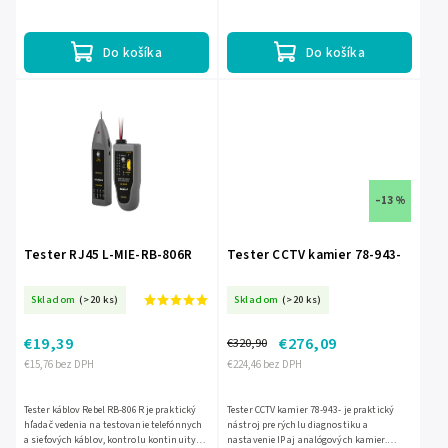
dvojlinka aj koaxiálnych káblov s BNC
zle zapojené alebo skrížené žily a vďaka 9
konektormi.
LED indikácii...
Do košíka
Do košíka
–13 %
Tester RJ45 L-MIE-RB-806R
Tester CCTV kamier 78-943-
Skladom
(>20 ks)
Skladom
(>20 ks)
€19,39
€276,09
€320,90
€15,76 bez DPH
€224,46 bez DPH
Tester káblov Rebel RB-806R je praktický
Tester CCTV kamier 78-943- je praktický
hľadač vedenia na testovanie telefónnych
nástroj pre rýchlu diagnostiku a
a sieťových káblov, kontrolu kontinuity
nastavenie IP aj analógových kamier.