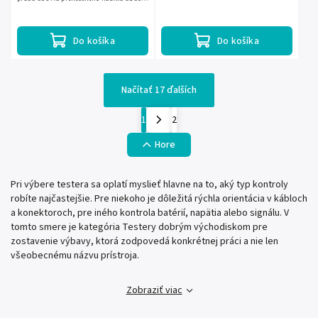
9999 mAh. Má prehľadný LCD displej,
pamäť na 10 meraní a...
Do košíka
Do košíka
Načítať 17 ďalších
1
2
Hore
Pri výbere testera sa oplatí myslieť hlavne na to, aký typ kontroly
robíte najčastejšie. Pre niekoho je dôležitá rýchla orientácia v kábloch
a konektoroch, pre iného kontrola batérií, napätia alebo signálu. V
tomto smere je kategória Testery dobrým východiskom pre
zostavenie výbavy, ktorá zodpovedá konkrétnej práci a nie len
všeobecnému názvu prístroja.
Zobraziť viac