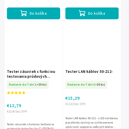
krimpovacie kliešte, LSA nástroj (KRONE
nôž),...
Do košíka
Do košíka
Tester zásuviek s funkciou
Tester LAN káblov 50-212-
testovania prúdových
chráničov Uni-T UT07B-EU
Dodanie do 7 dní
(>20 ks)
Dodanie do 7 dní
(>20 ks)
€15,29
€12,43 bez DPH
€12,79
€10,40 bez DPH
Tester LAN káblov 50-212- s LED indikáciou
je praktický nástroj na rýchle overenie
Tester zásuviek s funkciou testovania
správnosti zapojenia sieťových káblov.
prúdových chráničov Uni-T UT07B-EU