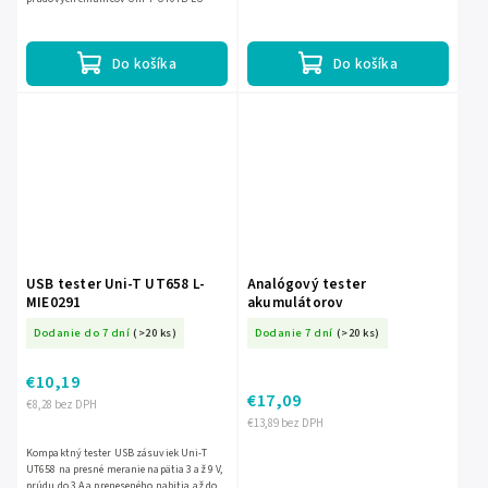
Umožňuje jednoducho odhaliť chyby v
káblovaní, je...
Do košíka
Do košíka
USB tester Uni-T UT658 L-
Analógový tester
MIE0291
akumulátorov
Dodanie do 7 dní
(>20 ks)
Dodanie 7 dní
(>20 ks)
€10,19
€17,09
€8,28 bez DPH
€13,89 bez DPH
Kompaktný tester USB zásuviek Uni-T
UT658 na presné meranie napätia 3 až 9 V,
prúdu do 3 A a preneseného nabitia až do