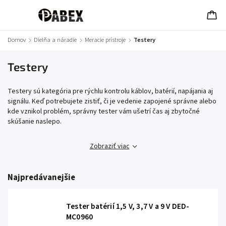
Domov
/
Dielňa a náradie
/
Meracie prístroje
/
Testery
Testery
Testery sú kategória pre rýchlu kontrolu káblov, batérií, napájania aj
signálu. Keď potrebujete zistiť, či je vedenie zapojené správne alebo
kde vznikol problém, správny tester vám ušetrí čas aj zbytočné
skúšanie naslepo.
Zobraziť viac
Najpredávanejšie
Tester batérií 1,5 V, 3,7 V a 9 V DED-
MC0960