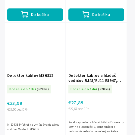
zámenu žíl aj párov a vďaka 9 LED diódam
rýchlu diagnostiku pri práci s
prehľadne...
telefonickými, sieťovými...
Do košíka
Do košíka
Detektor káblov MS6812
Detektor káblov a hľadač
vodičov RJ45/RJ11 E5947,
300 m L-MIE0395
Dodanie do 7 dní
(>20 ks)
Dodanie do 7 dní
(>20 ks)
€27,89
€23,99
€22,67 bez DPH
€19,50 bez DPH
Praktický tester a hľadač káblov Eurokomp
MIE0438 Prístroj na vyhľadávanie párov
E5947 na lokalizáciu, identifikáciu a
vodičov Mastech MS6812
testovanie vedenia. Je určený na káble