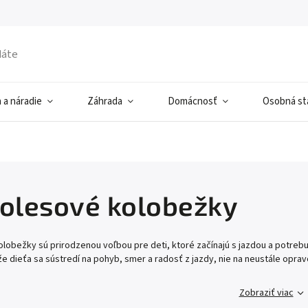
 a náradie
Záhrada
Domácnosť
Osobná sta
kolesové kolobežky
lobežky sú prirodzenou voľbou pre deti, ktoré začínajú s jazdou a potrebujú
e dieťa sa sústredí na pohyb, smer a radosť z jazdy, nie na neustále oprav
Zobraziť viac