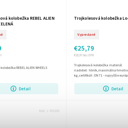
sová kolobežka REBEL ALIEN
Trojkolesová kolobežka Lo
ZELENÁ
né
Vypredané
9
€25,79
H
€20,97 bez DPH
Trojkolesová kolobežka materiál
á kolobežka REBEL ALIEN WHEELS
riadidiel: hliník,maximálna hmotnos
kg,certifikát : EN 71 - najvyššie euró
bezpečnostné normy
Detail
Detail
Kód:
J-765300