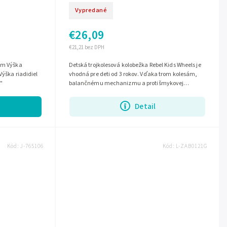
Vypredané
€26,09
€21,21 bez DPH
Detská trojkolesová kolobežka Rebel Kids Wheels je
Výška riadidiel
vhodná pre deti od 3 rokov. Vďaka trom kolesám,
5"
balančnému mechanizmu a protišmykovej
platforme ponúka stabilnú a bezpečnú...
Detail
Kód:
J-765106
Kód:
L-ZAB0121G