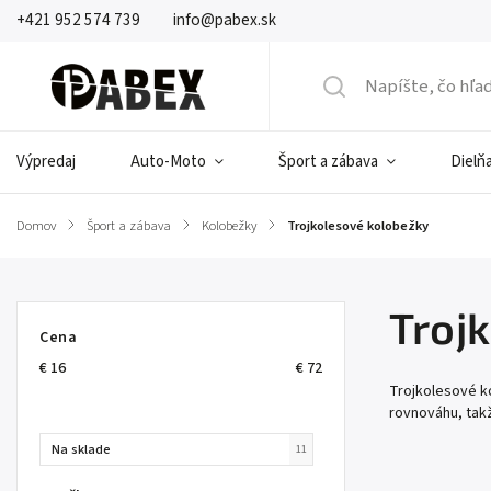
+421 952 574 739
info@pabex.sk
Výpredaj
Auto-Moto
Šport a zábava
Dielňa
Domov
/
Šport a zábava
/
Kolobežky
/
Trojkolesové kolobežky
Troj
Cena
€
16
€
72
Trojkolesové ko
rovnováhu, takž
Na sklade
11