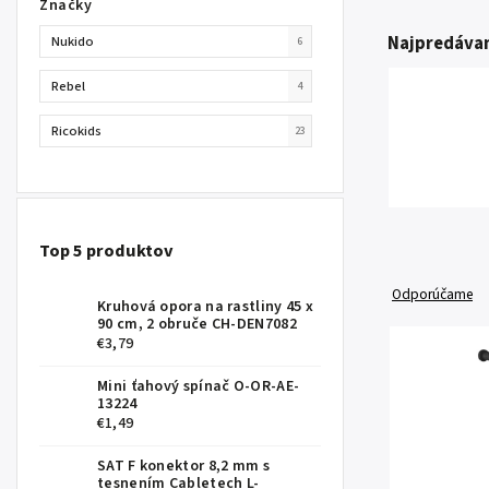
Značky
Najpredávan
Nukido
6
Rebel
4
Ricokids
23
Top 5 produktov
Odporúčame
Kruhová opora na rastliny 45 x
90 cm, 2 obruče CH-DEN7082
€3,79
Mini ťahový spínač O-OR-AE-
13224
€1,49
SAT F konektor 8,2 mm s
tesnením Cabletech L-