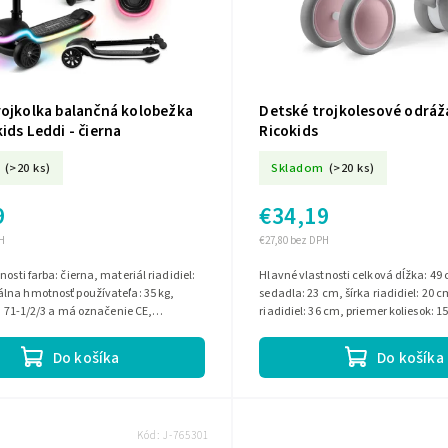
rojkolka balančná kolobežka
Detské trojkolesové odráž
ids Leddi - čierna
Ricokids
(>20 ks)
Skladom
(>20 ks)
9
€34,19
H
€27,80 bez DPH
eriál riadidiel:
Hlavné vlastnosti celková dĺžka: 49 cm, dĺžka
lna hmotnosť používateľa: 35 kg,
sedadla: 23 cm, šírka riadidiel: 20 
EN 71-1/2/3 a má označenie CE,
riadidiel: 36 cm, priemer koliesok: 1
bezpečnosť používania
Do košíka
Do košíka
Kód:
J-765301