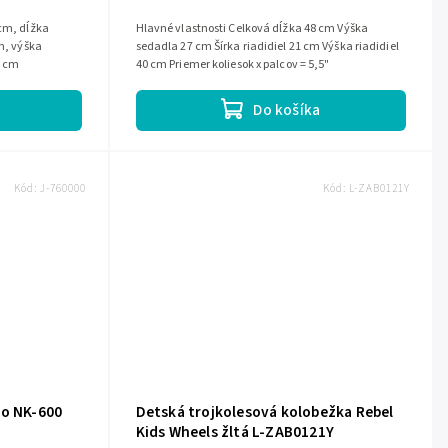
Hlavné vlastnosti Celková dĺžka 48 cm Výška
cm, výška
sedadla 27 cm Šírka riadidiel 21 cm Výška riadidiel
5 cm
40 cm Priemer koliesok x palcov = 5,5"
Do košíka
Kód:
J-760000
Kód:
L-ZAB0121Y
do NK-600
Detská trojkolesová kolobežka Rebel
Kids Wheels žltá L-ZAB0121Y