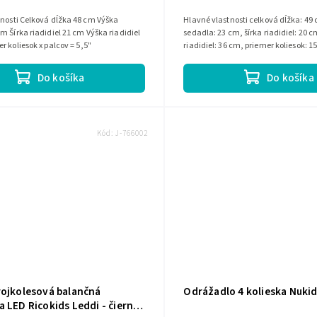
a 48 cm Výška
Hlavné vlastnosti celková dĺžka: 49 cm, dĺžka
m Šírka riadidiel 21 cm Výška riadidiel
sedadla: 23 cm, šírka riadidiel: 20 
r koliesok x palcov = 5,5"
riadidiel: 36 cm, priemer koliesok: 1
Do košíka
Do košíka
Kód:
J-766002
rojkolesová balančná
Odrážadlo 4 kolieska Nuki
 LED Ricokids Leddi - čierno-