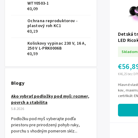
WTY0503-1
€0,09
Ochrana reproduktorov -
plastový roh KC1
€0,19
Detská t
LED Ricok
Koliskovy vypinac 230 V, 16 A,
250 V L-PRK0006B
Skladom
€0,59
€56,8
€46,25 bez DP
Blogy
Hlavné vlastnosti farba: čierna, mat
kov, maximá
Ako vybrať podložky pod myš: rozmer,
certifikát: 
zaručujúce 
povrch a stabilita
5.8.2026
Podložku pod myš vyberajte podľa
priestoru pre prirodzený pohyb ruky,
povrchu s vhodným pomerom sklz...