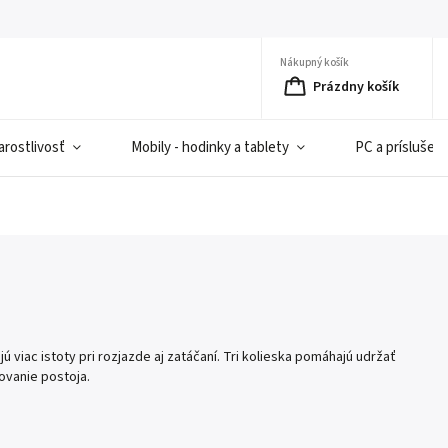
Nákupný košík
Prázdny košík
rostlivosť
Mobily - hodinky a tablety
PC a príslušen
 viac istoty pri rozjazde aj zatáčaní. Tri kolieska pomáhajú udržať
ovanie postoja.