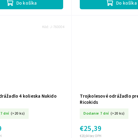
Do košíka
Do košíka
Kód:
J-760004
drážadlo 4 kolieska Nukido
Trojkolesové odrážadlo pre
Ricokids
7 dní
(>20 ks)
Dodanie 7 dní
(>20 ks)
9
€25,39
H
€20,64 bez DPH