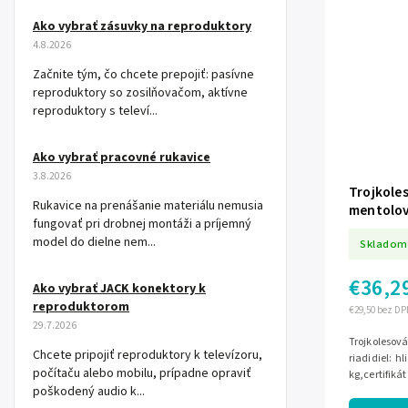
Ako vybrať zásuvky na reproduktory
4.8.2026
Začnite tým, čo chcete prepojiť: pasívne
reproduktory so zosilňovačom, aktívne
reproduktory s televí...
Ako vybrať pracovné rukavice
3.8.2026
Trojkole
Rukavice na prenášanie materiálu nemusia
mentolo
fungovať pri drobnej montáži a príjemný
model do dielne nem...
Skladom
€36,2
Ako vybrať JACK konektory k
reproduktorom
€29,50 bez DP
29.7.2026
Trojkolesov
Chcete pripojiť reproduktory k televízoru,
riadidiel: h
počítaču alebo mobilu, prípadne opraviť
kg,certifikát
poškodený audio k...