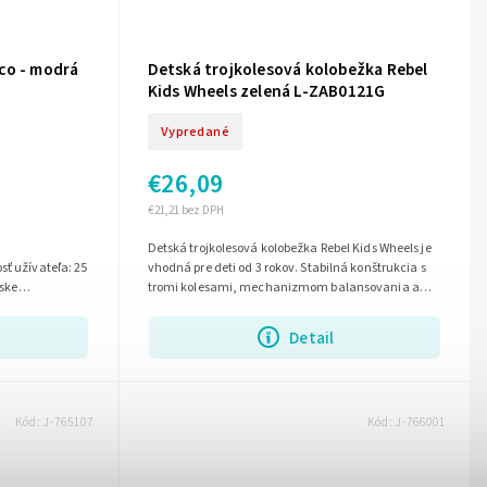
co - modrá
Detská trojkolesová kolobežka Rebel
Kids Wheels zelená L-ZAB0121G
Vypredané
€26,09
€21,21 bez DPH
Detská trojkolesová kolobežka Rebel Kids Wheels je
ť užívateľa: 25
vhodná pre deti od 3 rokov. Stabilná konštrukcia s
pske
tromi kolesami, mechanizmom balansovania a
protišmykovou platformou pomáha...
Detail
Kód:
J-765107
Kód:
J-766001