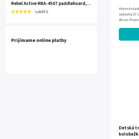
Rebel Active RBA-4507 paddleboard, 335 cm L-RBA-4507-OR
Hlavné vlastnosti Celková dĺžk
Lukáš S.
sedadla 27 c
40 cm Prieme
Prijímame online platby
Detská t
kolobežka