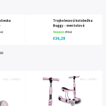
olieska
Trojkolesová kolobežka
0
Buggy - mentolová
ks)
Skladom
(9 ks)
€36,29
tov
Kód:
J-760602
Kód:
J-765501