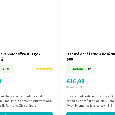
sová kolobežka Buggy -
Detské odrážadlo 4 kolá N
vá
600
(9 ks)
Skladom
(8 ks)
9
€16,09
H
€13,08 bez DPH
á kolobežka farba: mintmateriál
Hlavné vlastnosti Celková dĺžka 48 cm Výška
liník,maximálna hmotnosť užívateľa: 30
sedadla 27 cm Šírka riadidiel 21 cm 
 : EN 71 - najvyššie európske...
40 cm Priemer kolies x palcov = 5,5"