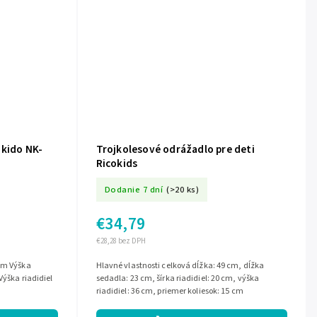
ukido NK-
Trojkolesové odrážadlo pre deti
Ricokids
Dodanie 7 dní
(>20 ks)
€34,79
€28,28 bez DPH
Hlavné vlastnosti celková dĺžka: 49 cm, dĺžka
Výška riadidiel
sedadla: 23 cm, šírka riadidiel: 20 cm, výška
riadidiel: 36 cm, priemer koliesok: 15 cm