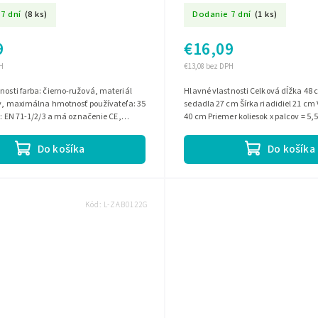
7 dní
(8 ks)
Dodanie 7 dní
(1 ks)
9
€16,09
H
€13,08 bez DPH
užová, materiál
Hlavné vlastnosti Celková dĺžka 48 cm Výška
ov, maximálna hmotnosť používateľa: 35
sedadla 27 cm Šírka riadidiel 21 cm 
át: EN 71-1/2/3 a má označenie CE,
40 cm Priemer koliesok x palcov = 5,
bezpečné používanie
Do košíka
Do košíka
Kód:
L-ZAB0122G