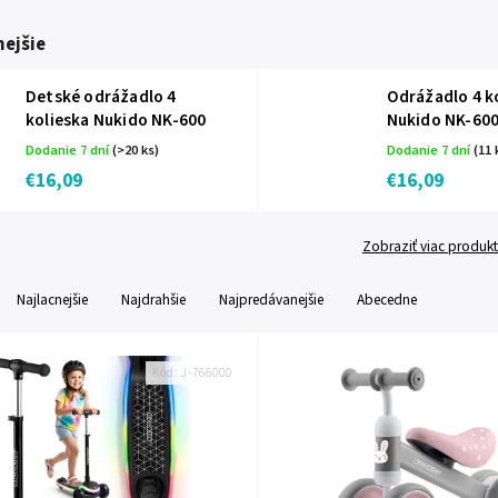
ejšie
Detské odrážadlo 4
Odrážadlo 4 k
kolieska Nukido NK-600
Nukido NK-60
Dodanie 7 dní
(>20 ks)
Dodanie 7 dní
(11 
€16,09
€16,09
Zobraziť viac produk
Najlacnejšie
Najdrahšie
Najpredávanejšie
Abecedne
Kód:
J-766000