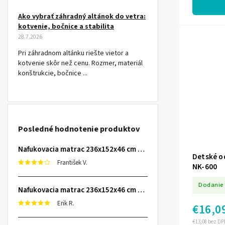
Ako vybrať záhradný altánok do vetra:
kotvenie, bočnice a stabilita
28.7.2026
Pri záhradnom altánku riešte vietor a
kotvenie skôr než cenu. Rozmer, materiál
konštrukcie, bočnice ...
Posledné hodnotenie produktov
Nafukovacia matrac 236x152x46 cm so zabudovanou elektrickou pumpou INTEX 64448
Detské o
František V.
NK-600
Dodanie 
Nafukovacia matrac 236x152x46 cm so zabudovanou elektrickou pumpou INTEX 64448
Erik R.
€16,0
€13,08 bez DP