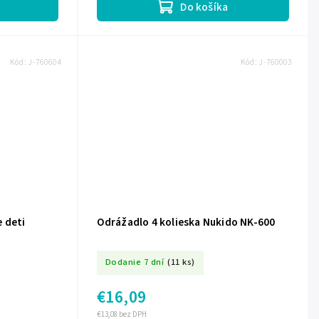
Do košíka
Kód:
J-760604
Kód:
J-760003
 deti
Odrážadlo 4 kolieska Nukido NK-600
Dodanie 7 dní
(11 ks)
€16,09
€13,08 bez DPH