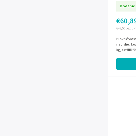
ružová
Dodanie 
€60,8
€49,50 bez DP
Hlavné vlastnosti farba: čierno-r
riadidiel: k
kg, certifik
zaručujúce 