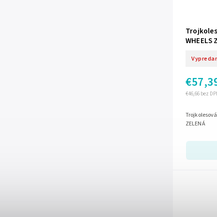
Trojkole
WHEELS 
Vypreda
€57,3
€46,66 bez DP
Trojkolesov
ZELENÁ