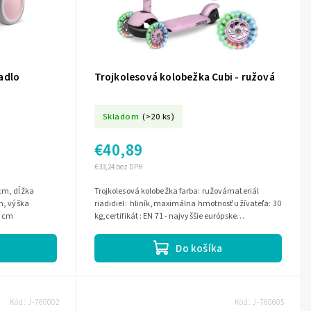
adlo
Trojkolesová kolobežka Cubi - ružová
Skladom
(>20 ks)
€40,89
€33,24 bez DPH
Trojkolesová kolobežka farba: ružovámateriál
cm, výška
riadidiel: hliník,maximálna hmotnosť užívateľa: 30
5 cm
kg,certifikát : EN 71 - najvyššie európske
bezpečnostné normy
Do košíka
Kód:
J-760002
Kód:
J-760605