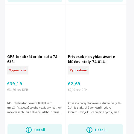
GPS lokalizátor do auta 78-
Prívesok na vyhľadávanie
638-
kľúčov biely 74-014-
Vypredané
Vypredané
€39,19
€2,69
€31,86 bez DPH
€2,19 bez DPH
GPS lokalizátor do auta BL008 vám
Prívesok na vyhľadávanie kľúčov biely 74-
umožní sledovať polohu vozidla v reálnom
014- je praktický pomocník, vďaka
čase cez mobilnú aplikáciu alebo internet.
ktorému svoje kľúče nájdete rýchlejšie a
Vďaka presnému určeniu polohy cez GPS,
bez zbytočného hľadania. Jednoduché a
AGPS a 3LBS, ako aj...
účinné riešenie na...
Detail
Detail