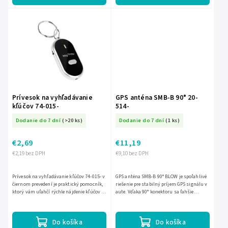
Prívesok na vyhľadávanie
GPS anténa SMB-B 90° 20-
kľúčov 74-015-
514-
Dodanie do 7 dní
(>20 ks)
Dodanie do 7 dní
(1 ks)
€2,69
€11,19
€2,19 bez DPH
€9,10 bez DPH
Prívesok na vyhľadávanie kľúčov 74-015- v
GPS anténa SMB-B 90° BLOW je spoľahlivé
čiernom prevedení je praktický pomocník,
riešenie pre stabilný príjem GPS signálu v
ktorý vám uľahčí rýchle nájdenie kľúčov a
aute. Vďaka 90° konektoru sa ľahšie
drobných predmetov. Vďaka
inštaluje aj v obmedzenom priestore,
kompaktnému dizajnu je...
pričom ju môžete...
Do košíka
Do košíka