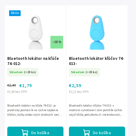
Najpredávanejšie
Akcia
Abecedne
–28 %
Bluetooth lokátor na kľúče
Bluetooth lokátor kľúčov 74-
74-012-
013-
Skladom
(>20 ks)
Skladom
(>20 ks)
€1,79
€2,59
€2,49
€1,46 bez DPH
€2,11 bez DPH
Bluetooth lokátor na kľúče 74-012- je
Bluetooth lokátor kľúčov 74-013- v
praktický pomocník na rýchle nájdenie
modrom vyhotovení vám pomôže rýchlo
kľúčov, tašky alebo iných drobných vecí.
nájsť kľúče, peňaženku či iné drobnosti,
Vďaka kompaktnému vyhotoveniu s
ktoré sa ľahko stratia. Praktické riešenie
krúžkom sa jednoducho pripne...
na každodenné...
Do košíka
Do košíka