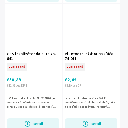
GPS lokalizátor do auta 78-
Bluetooth lokátor na kľúče
641-
74-011-
Vypredané
Vypredané
€50,89
€2,69
€41,37 bez DPH
€2,19 bez DPH
GPS lokalizátor do auta BLOW BL020 je
Bluetooth lokátor na kľúče 74-011-
kompaktné riešenie na sledovanie a
pomôže rýchlo nájsť stratené kľúče, tašku
ochranu vozidla, zásielok či cenností.
alebo ďalšie osobné veci. Praktický
Vďaka technológii GPS + GSM/GPRS
prívesok s Bluetooth pripojením je ideálny
poskytuje presnú polohu v...
na každodenné...
Detail
Detail