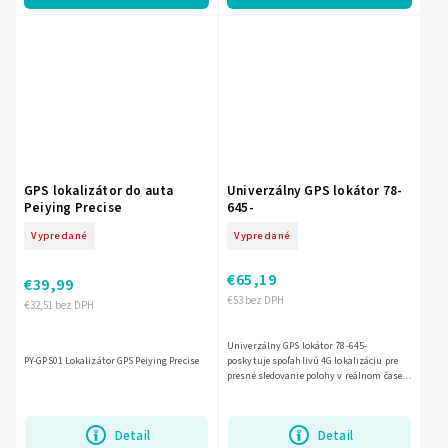
GPS lokalizátor do auta
Univerzálny GPS lokátor 78-
Peiying Precise
645-
Vypredané
Vypredané
€65,19
€39,99
€53 bez DPH
€32,51 bez DPH
Univerzálny GPS lokátor 78-645-
PY-GPS01 Lokalizátor GPS Peiying Precise
poskytuje spoľahlivú 4G lokalizáciu pre
presné sledovanie polohy v reálnom čase.
Vďaka kompaktnému vyhotoveniu je
vhodný na ochranu vozidiel,...
Detail
Detail