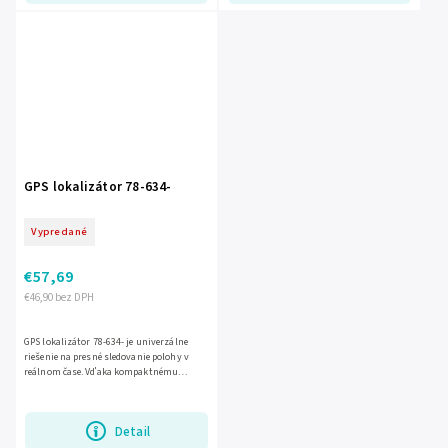
GPS lokalizátor 78-634-
Vypredané
€57,69
€46,90 bez DPH
GPS lokalizátor 78-634- je univerzálne
riešenie na presné sledovanie polohy v
reálnom čase. Vďaka kompaktnému
vyhotoveniu je vhodný na praktické
využitie pri ochrane vozidla,...
Detail