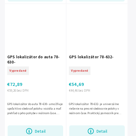
GPS lokalizátor do auta 78-
GPS lokalizátor 78-632-
630-
Vypredané
Vypredané
€72,89
€54,69
€59,26 bez DPH
€44,46 bez DPH
GPS lokalizátor do auta 78-630- umožňuje
GPS lokalizátor 78-632- je univerzálne
spoľahlivo sledovať polohu vozidla a mať
riešenie na presné sledovanie polohy v
prehľad o jeho pohybe v reálnom čase.
reálnom čase. Praktický pomocník pre
Praktické riešenie pre väčšiu bezpečnosť
kontrolu vozidla, majetku alebo osôb,
auta,...
ktorý prináša väčší...
Detail
Detail