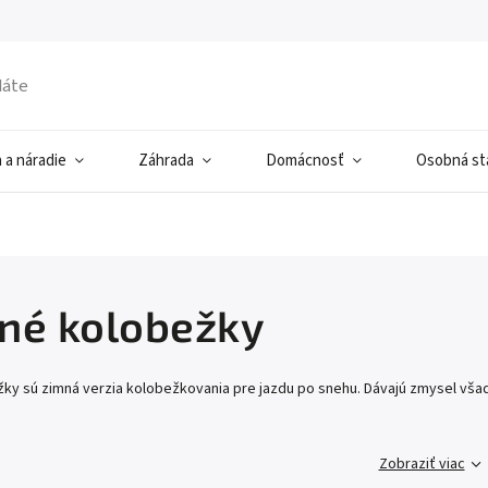
 a náradie
Záhrada
Domácnosť
Osobná sta
né kolobežky
ky sú zimná verzia kolobežkovania pre jazdu po snehu. Dávajú zmysel všad
.
Zobraziť viac