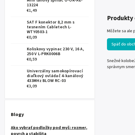
Mini ťahový spínač O-OR-AE-
13224
€1,49
Produkty 
SAT F konektor 8,2 mm s
tesnením Cabletech L-
Môžete sa ale p
WTY0503-1
€0,09
Späť do obc
Koliskovy vypinac 230 V, 16 A,
250 V L-PRK0006B
€0,59
Snežné kolobež
správnym smer
Univerzálny samokopírovací
diaľkový ovládač 4-kanálový
433MHz BLOW RC-03
€3,09
Blogy
Ako vybrať podložky pod myš: rozmer,
povrch a stabilita