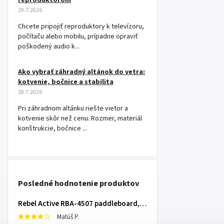
29.7.2026
Chcete pripojiť reproduktory k televízoru,
počítaču alebo mobilu, prípadne opraviť
poškodený audio k...
Ako vybrať záhradný altánok do vetra:
kotvenie, bočnice a stabilita
28.7.2026
Pri záhradnom altánku riešte vietor a
kotvenie skôr než cenu. Rozmer, materiál
konštrukcie, bočnice ...
Posledné hodnotenie produktov
Rebel Active RBA-4507 paddleboard, 335 cm L-RBA-4507-OR
Matúš P.