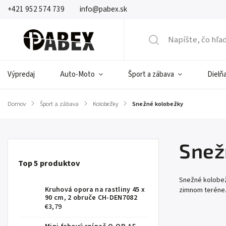
+421 952 574 739
info@pabex.sk
Výpredaj
Auto-Moto
Šport a zábava
Dielňa
Domov
/
Šport a zábava
/
Kolobežky
/
Snežné kolobežky
Snež
Top 5 produktov
Snežné kolobež
Kruhová opora na rastliny 45 x
zimnom teréne
90 cm, 2 obruče CH-DEN7082
€3,79