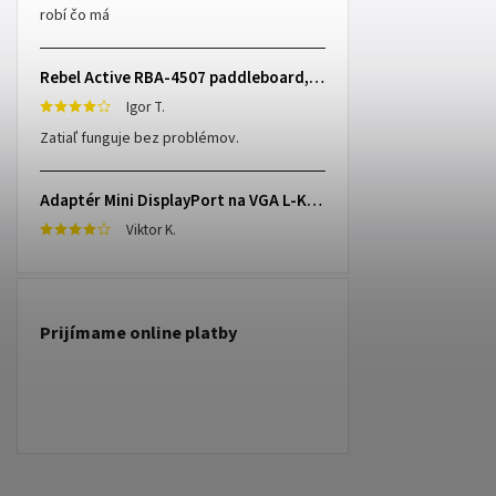
robí čo má
Rebel Active RBA-4507 paddleboard, 335 cm L-RBA-4507-OR
Igor T.
Zatiaľ funguje bez problémov.
Adaptér Mini DisplayPort na VGA L-KOM0848
Viktor K.
Prijímame online platby