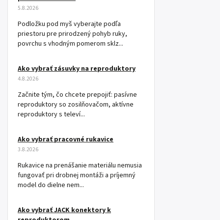
5.8.2026
Podložku pod myš vyberajte podľa
priestoru pre prirodzený pohyb ruky,
povrchu s vhodným pomerom sklz...
Ako vybrať zásuvky na reproduktory
4.8.2026
Začnite tým, čo chcete prepojiť: pasívne
reproduktory so zosilňovačom, aktívne
reproduktory s televí...
Ako vybrať pracovné rukavice
3.8.2026
Rukavice na prenášanie materiálu nemusia
fungovať pri drobnej montáži a príjemný
model do dielne nem...
Ako vybrať JACK konektory k
reproduktorom