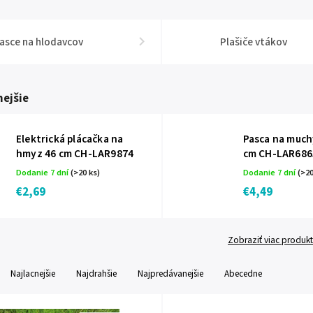
asce na hlodavcov
Plašiče vtákov
ejšie
Elektrická plácačka na
Pasca na much
hmyz 46 cm CH-LAR9874
cm CH-LAR686
Dodanie 7 dní
(>20 ks)
Dodanie 7 dní
(>20
€2,69
€4,49
Zobraziť viac produk
Najlacnejšie
Najdrahšie
Najpredávanejšie
Abecedne