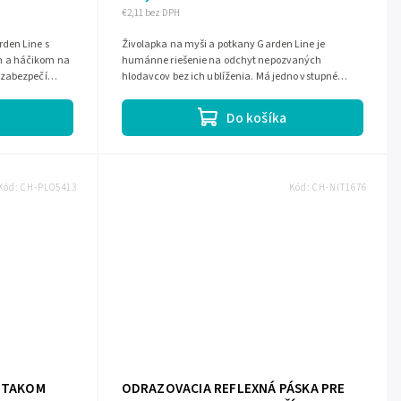
€2,11 bez DPH
den Line s
Živolapka na myši a potkany Garden Line je
 a háčikom na
humánne riešenie na odchyt nepozvaných
 zabezpečí
hlodavcov bez ich ublíženia. Má jedno vstupné
í...
miesto so spadovým uzáverom, pútko na návnadu
a...
Do košíka
Kód:
CH-PLO5413
Kód:
CH-NIT1676
PTAKOM
ODRAZOVACIA REFLEXNÁ PÁSKA PRE