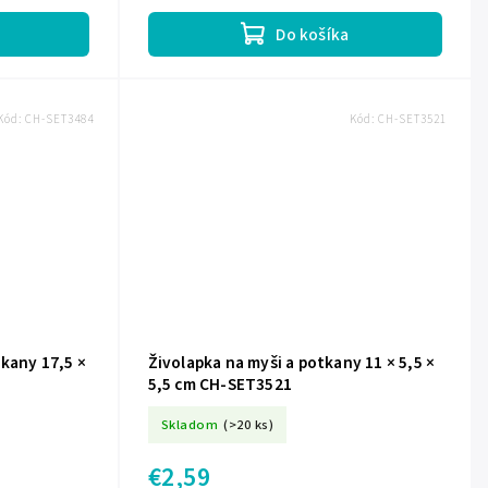
selektívnu konštrukciu a je vyrobená z...
Do košíka
Kód:
CH-SET3484
Kód:
CH-SET3521
kany 17,5 ×
Živolapka na myši a potkany 11 × 5,5 ×
5,5 cm CH-SET3521
Skladom
(>20 ks)
€2,59