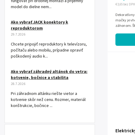
fungovať pri drobnej montáži a príjemný
€3,65 bez DPH
model do dielne nem...
Dekoratívny 
mačky je vh
Ako vybrať JACK konektory k
záhonom. Št
reproduktorom
ktoré sa vo v
29.7.2026
Chcete pripojiť reproduktory k televízoru,
počítaču alebo mobilu, prípadne opraviť
poškodený audio k...
Ako vybrať záhradný altánok do vetra:
kotvenie, bočnice a stabilita
28.7.2026
Pri záhradnom altánku riešte vietor a
kotvenie skôr než cenu. Rozmer, materiál
konštrukcie, bočnice ...
Elektric