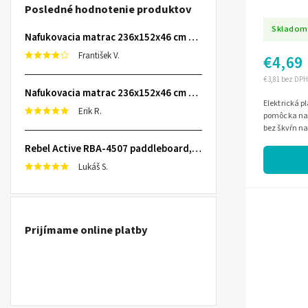
Posledné hodnotenie produktov
Skladom
Nafukovacia matrac 236x152x46 cm so zabudovanou elektrickou pumpou INTEX 64448
František V.
€4,69
€3,81 bez DPH
Nafukovacia matrac 236x152x46 cm so zabudovanou elektrickou pumpou INTEX 64448
Elektrická p
Erik R.
pomôcka na 
bez škvŕn na
sieť s napät
Rebel Active RBA-4507 paddleboard, 335 cm L-RBA-4507-OR
Lukáš S.
Prijímame online platby