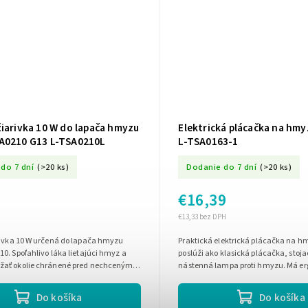
žiarivka 10 W do lapača hmyzu
Elektrická plácačka na hmy
A0210 G13 L-TSA0210L
L-TSA0163-1
do 7 dní
(>20 ks)
Dodanie do 7 dní
(>20 ks)
€16,39
€13,33 bez DPH
rivka 10 W určená do lapača hmyzu
Praktická elektrická plácačka na hm
0. Spoľahlivo láka lietajúci hmyz a
poslúži ako klasická plácačka, stoj
ať okolie chránené pred nechceným
nástenná lampa proti hmyzu. Má e
ica G13, dĺžka 34,5 cm,...
rukoväť, trojvrstvovú sieť a...
Do košíka
Do košíka