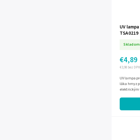
UV lampa 
TSA0219
Skladom
€4,89
€3,98 bez DPH
UV lampa pr
láka hmyz p
elektrickým 
do 20 m?, na