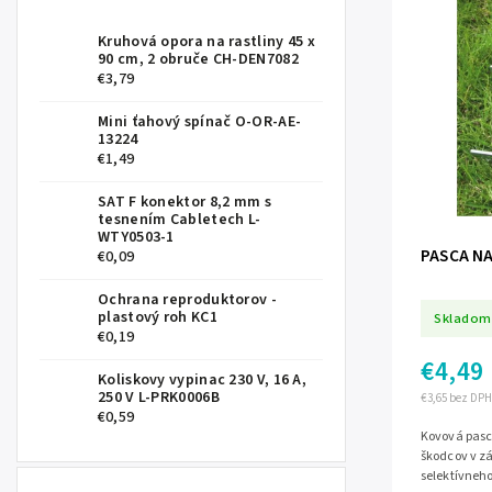
Kruhová opora na rastliny 45 x
90 cm, 2 obruče CH-DEN7082
€3,79
Mini ťahový spínač O-OR-AE-
13224
€1,49
SAT F konektor 8,2 mm s
tesnením Cabletech L-
WTY0503-1
PASCA NA 
€0,09
Ochrana reproduktorov -
plastový roh KC1
Skladom
€0,19
€4,49
Koliskovy vypinac 230 V, 16 A,
250 V L-PRK0006B
€3,65 bez DPH
€0,59
Kovová pasc
škodcov v zá
selektívneho