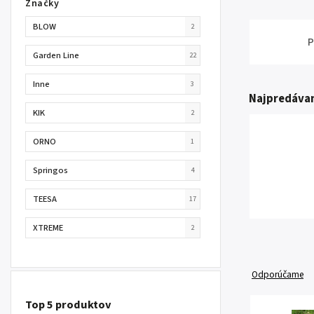
Značky
BLOW
2
P
Garden Line
22
Inne
3
Najpredávan
KIK
2
ORNO
1
Springos
4
TEESA
17
XTREME
2
Odporúčame
Top 5 produktov