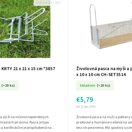
Kód:
CH-SET3857
KRTY 21 x 21 x 15 cm *3857
Živolovná pasca na myši a 
x 10 x 10 cm CH-SET3514
(>20 ks)
Skladom
(>20 ks)
€5,79
€4,71 bez DPH
a slúži na ničenie nepotrebných
Živolovná pasca na myši a potkany 
hradách pri dome. Pasca je typu
praktické a humánne riešenie na o
 a konštrukčne je prispôsobená na
bez ich poranenia. Má spadový uza