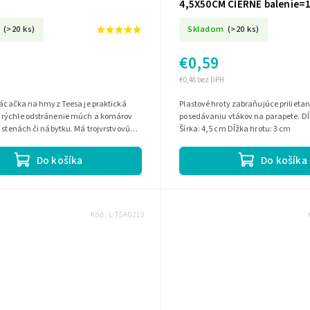
4,5X50CM ČIERNE balenie=
(>20 ks)
Skladom
(>20 ks)
€0,59
€0,48 bez DPH
lácačka na hmyz Teesa je praktická
Plastové hroty zabraňujúce prilietan
rýchle odstránenie múch a komárov
posedávaniu vtákov na parapete. Dĺ
 stenách či nábytku. Má trojvrstvovú
Šírka: 4,5 cm Dĺžka hrotu: 3 cm
ím 1500 V, ergonomickú...
Do košíka
Do košíka
Kód:
L-TSA0219