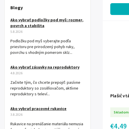
elimináciu h
Blogy
Ako vybrať podložky pod myš: rozmer,
povrch a stabilita
5.8.2026
Podložku pod myš vyberajte podľa
priestoru pre prirodzený pohyb ruky,
povrchu s vhodným pomerom sklz...
Ako vybrať zásuvky na reproduktory
4.8.2026
Začnite tým, čo chcete prepojiť: pasívne
reproduktory so zosilňovačom, aktívne
reproduktory s televí...
Plašič v
Ako vybrať pracovné rukavice
Skladom
3.8.2026
Rukavice na prenášanie materiálu nemusia
€4,49