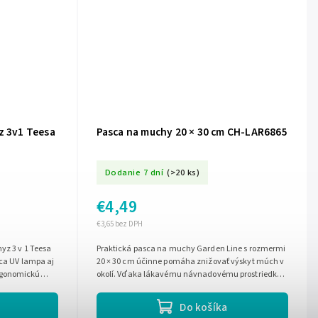
z 3v1 Teesa
Pasca na muchy 20 × 30 cm CH-LAR6865
Dodanie 7 dní
(>20 ks)
€4,49
€3,65 bez DPH
yz 3 v 1 Teesa
Praktická pasca na muchy Garden Line s rozmermi
aca UV lampa aj
20 × 30 cm účinne pomáha znižovať výskyt múch v
rgonomickú
okolí. Vďaka lákavému návnadovému prostriedku
a špeciálnej konštrukcii muchy do...
Do košíka