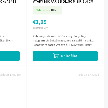
10ks *5413
VTAKY MIX FARIEB DL.50 M ŠÍR.2,4 CM
Skladom
(18 ks)
€1,09
€0,89 bez DPH
iu a
Zabraňuje vtákom ničiť rastliny. Pohyblivý
žka: 50 cm
hologram chráni záhrady, keď sa blyští na slnku.
Počas vetra páska vydáva aj kovový šum, ktorý
zosilňuje pocit odstrašovania. • Dĺžka:...
Do košíka
Kód:
CH-LAR0459
Kód:
CH-LAR9874