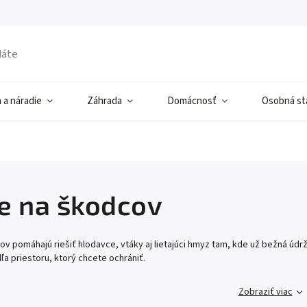
 a náradie
Záhrada
Domácnosť
Osobná sta
e na škodcov
v pomáhajú riešiť hlodavce, vtáky aj lietajúci hmyz tam, kde už bežná údrž
a priestoru, ktorý chcete ochrániť.
Zobraziť viac