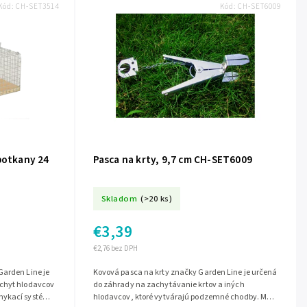
Kód:
CH-SET3514
Kód:
CH-SET6009
potkany 24
Pasca na krty, 9,7 cm CH-SET6009
Skladom
(>20 ks)
€3,39
€2,76 bez DPH
Garden Line je
Kovová pasca na krty značky Garden Line je určená
dchyt hlodavcov
do záhrady na zachytávanie krtov a iných
mykací systém s
hlodavcov, ktoré vytvárajú podzemné chodby. Má