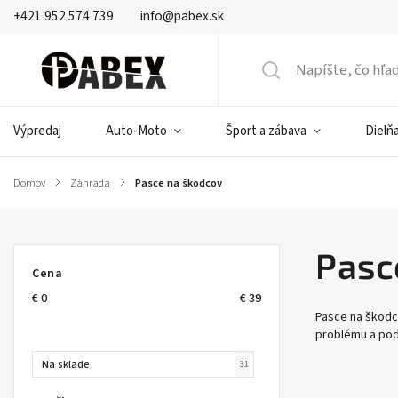
+421 952 574 739
info@pabex.sk
Výpredaj
Auto-Moto
Šport a zábava
Dielňa
Domov
/
Záhrada
/
Pasce na škodcov
Pasc
Cena
€
0
€
39
Pasce na škodco
problému a podľ
Na sklade
31