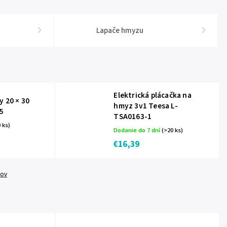
Lapače hmyzu
Elektrická plácačka na
y 20 × 30
hmyz 3v1 Teesa L-
5
TSA0163-1
 ks)
Dodanie do 7 dní
(>20 ks)
€16,39
tov