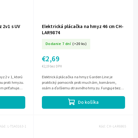
z 2v1 s UV
Elektrická plácačka na hmyz 46 cm CH-
LAR9874
Dodanie 7 dní
(>20 ks)
€2,69
€2,19 bez DPH
z 2 v 1, ktorú
Elektrická plácačka na hmyz Garden Line je
pu proti hmyzu.
praktický pomocník proti muchám, komárom,
nm priťahuje
osám a ďalšiemu otravného hmyzu. Funguje bez
chémie a bez zápachu – stačí priblížiť k hmyzu...
Do košíka
Kód:
L-TSA0163-1
Kód:
CH-LAR6865