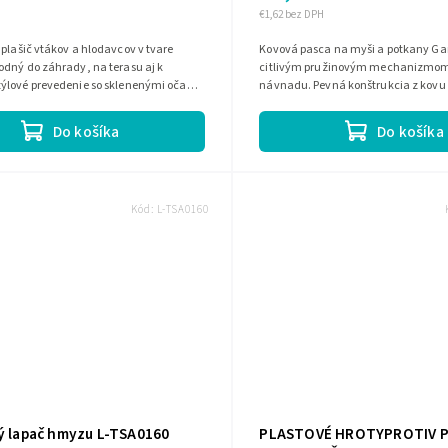
€1,62 bez DPH
plašič vtákov a hlodavcov v tvare
Kovová pasca na myši a potkany Gar
odný do záhrady, na terasu aj k
citlivým pružinovým mechanizmom
ýlové prevedenie so sklenenými očami,
návnadu. Pevná konštrukcia z kovu
etre otáčajú a na slnku sa...
rýchlu a účinnú reakciu pri zachyten
Do košíka
Do košíka
Kód:
L-TSA0160
ký lapač hmyzu L-TSA0160
PLASTOVÉ HROTYPROTIV 