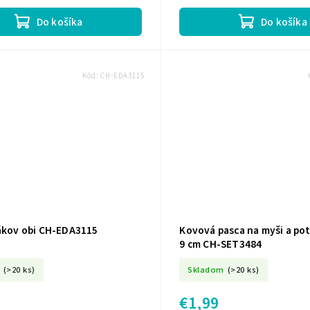
lodavcov hĺbiacich chodby. Pasca...
jedným vstupom a háčik na...
Do košíka
Do košíka
Kód:
CH-EDA3115
tákov obi CH-EDA3115
Kovová pasca na myši a pot
9 cm CH-SET3484
(>20 ks)
Skladom
(>20 ks)
€1,99