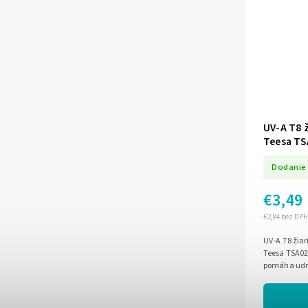
UV-A T8 
Teesa TS
Dodanie 
€3,49
€2,84 bez DPH
UV-A T8 žia
Teesa TSA021
pomáha udrž
hmyzom. Pät