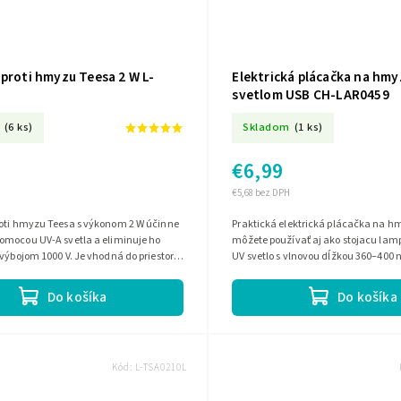
proti hmyzu Teesa 2 W L-
Elektrická plácačka na hmy
svetlom USB CH-LAR0459
(6 ks)
Skladom
(1 ks)
€6,99
€5,68 bez DPH
oti hmyzu Teesa s výkonom 2 W účinne
Praktická elektrická plácačka na hmy
omocou UV-A svetla a eliminuje ho
môžete používať aj ako stojacu lam
výbojom 1000 V. Je vhodná do priestoru
UV svetlo s vlnovou dĺžkou 360–400 
príklad do...
lietajúci hmyz a sieť pod...
Do košíka
Do košíka
Kód:
L-TSA0210L