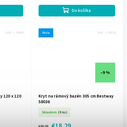
zároveň ju chráni pred nečistotami....
Do košíka
Kód:
J-28685
Akcia
Kód:
J-58036
–9 %
y 120 x 120
Kryt na rámový bazén 305 cm Bestway
58036
Skladom
(9 ks)
€18,29
€20,29