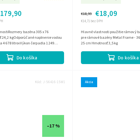
179,90
€18,09
€18,99
PH
€14,71 bez DPH
tnostiRozmery bazéna 305 x 76
Hlavné vlastnosti použitie rámový bazén vhodné
 24,2 kgOdporúčané naplnenie vodou
pre rámové bazény Metal Frame - 366 cm. p
 4 678 litrovVýkon čerpadla 1 249
25 cm Hmotnosť 3,5 kg
pájanie čerpadla 220 - 240...
Do košíka
Do košíka
Kód:
J-56416-15W1
Akcia
–17 %