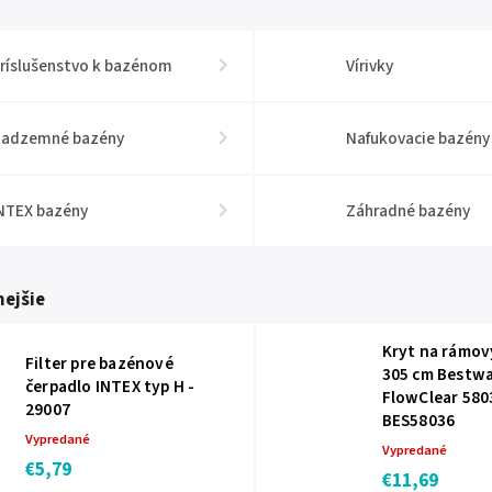
ríslušenstvo k bazénom
Vírivky
adzemné bazény
Nafukovacie bazény
NTEX bazény
Záhradné bazény
ejšie
Kryt na rámov
Filter pre bazénové
305 cm Bestw
čerpadlo INTEX typ H -
FlowClear 580
29007
BES58036
Vypredané
Vypredané
€5,79
€11,69