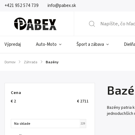
+421 952 574 739
info@pabex.sk
Výpredaj
Auto-Moto
Šport a zábava
Dielňa
Domov
/
Záhrada
/
Bazény
Bazé
Cena
€
2
€
2711
Bazény patria k
jednoduchších 
Na sklade
229