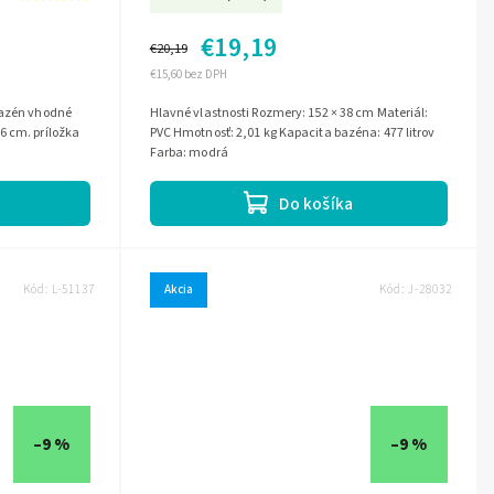
€19,19
€20,19
€15,60 bez DPH
Hlavné vlastnosti Rozmery: 152 × 38 cm Materiál:
ríložka
PVC Hmotnosť: 2,01 kg Kapacita bazéna: 477 litrov
Farba: modrá
Do košíka
Kód:
L-51137
Akcia
Kód:
J-28032
–9 %
–9 %