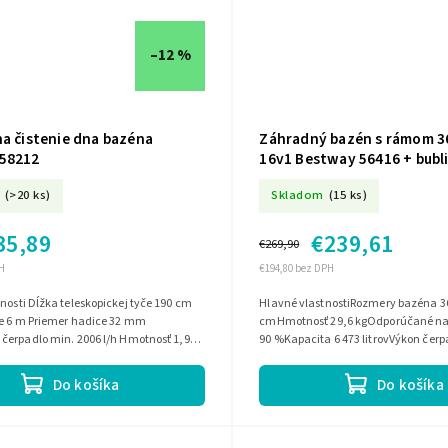
–12 %
na čistenie dna bazéna
Záhradný bazén s rámom 36
58212
16v1 Bestway 56416 + bubli
ZDARMA
(>20 ks)
Skladom
(15 ks)
35,89
€239,61
€269,90
H
€194,80 bez DPH
kej tyče 190 cm
Hlavné vlastnostiRozmery bazéna 36
e 6 m Priemer hadice 32 mm
cmHmotnosť 29,6 kgOdporúčané na
čerpadlo min. 2006 l/h Hmotnosť 1,92
90 %Kapacita 6 473 litrovVýkon čerp
litrov/hodNapájanie čerpadla 220 - 2
Do košíka
Do košíka