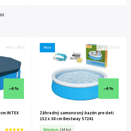
tov
Kód:
J-28031
Akcia
Kód:
J-57241N
–4 %
–4 %
 cm INTEX
Záhradný samonosný bazén pre deti
152 x 38 cm Bestway 57241
Skladom
(14 ks)