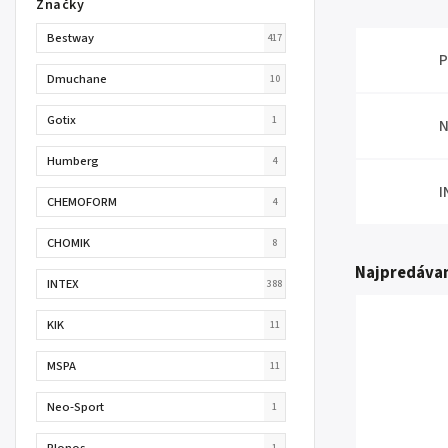
Značky
Bestway
417
P
Dmuchane
10
Gotix
1
N
Humberg
4
I
CHEMOFORM
4
CHOMIK
8
Najpredávan
INTEX
388
KIK
11
MSPA
11
Neo-Sport
1
Plonos
1