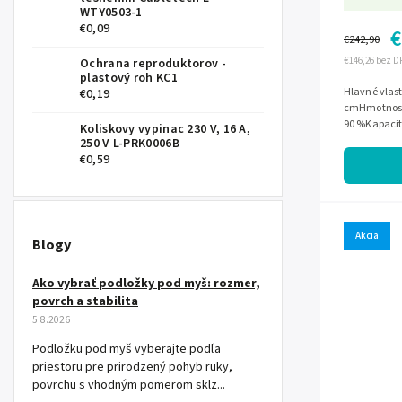
WTY0503-1
€0,09
€
€242,90
€146,26 bez D
Ochrana reproduktorov -
plastový roh KC1
Hlavné vlas
€0,19
cmHmotnosť
90 %Kapacita
Koliskovy vypinac 230 V, 16 A,
litrov/hodNa
250 V L-PRK0006B
€0,59
Akcia
Blogy
Ako vybrať podložky pod myš: rozmer,
povrch a stabilita
5.8.2026
Podložku pod myš vyberajte podľa
priestoru pre prirodzený pohyb ruky,
povrchu s vhodným pomerom sklz...