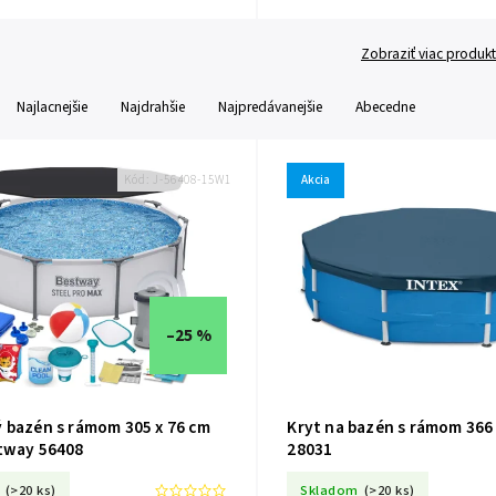
Zobraziť viac produk
Najlacnejšie
Najdrahšie
Najpredávanejšie
Abecedne
Kód:
J-56408-15W1
Akcia
–25 %
 bazén s rámom 305 x 76 cm
Kryt na bazén s rámom 366
tway 56408
28031
(>20 ks)
Skladom
(>20 ks)