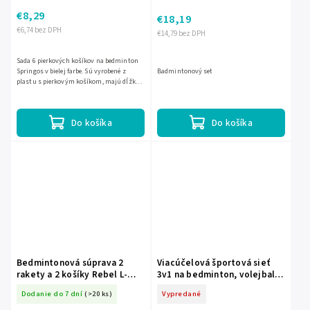
€8,29
€18,19
€6,74 bez DPH
€14,79 bez DPH
Sada 6 pierkových košíkov na bedminton
Springos v bielej farbe. Sú vyrobené z
Badmintonový set
plastu s pierkovým košíkom, majú dĺžku
8,5 cm a sú určené na rekreačnú hru aj
tréning.
Do košíka
Do košíka
Bedmintonová súprava 2
Viacúčelová športová sieť
rakety a 2 košíky Rebel L-
3v1 na bedminton, volejbal a
RBA-4100
tenis 305 × 103 cm CH-
Dodanie do 7 dní
(>20 ks)
Vypredané
TIS7529