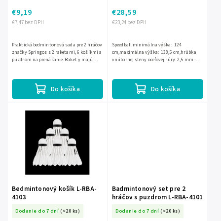
€9,19
€28,59
€7,47 bez DPH
€23,24 bez DPH
Praktická bedmintonová sada pre 2 hráčov
Speedball minimálna výška: 124
značky Springos s 2 raketami, 6 košíkmi a
cm,maximálna výška: 138,5 cm,hrúbka
puzdrom na prenášanie. Raket y majú
vnútornej steny oceľovej rúry: 2,5 mm -
oceľový rám aj shaft, sú ľahké na
veľmi odolná!,dve 36 cm dlhé palety v cene
ovládanie a vhodné na...
-...
Do košíka
Do košíka
Bedmintonový košík L-RBA-
Badmintonový set pre 2
4103
hráčov s puzdrom L-RBA-4101
Dodanie do 7 dní
(>20 ks)
Dodanie do 7 dní
(>20 ks)