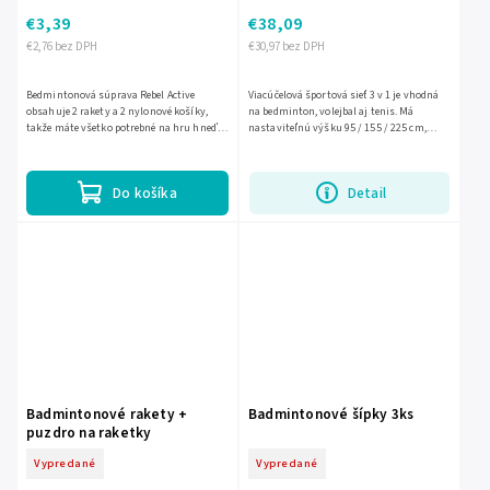
€3,39
€38,09
€2,76 bez DPH
€30,97 bez DPH
Bedmintonová súprava Rebel Active
Viacúčelová športová sieť 3 v 1 je vhodná
obsahuje 2 rakety a 2 nylonové košíky,
na bedminton, volejbal aj tenis. Má
takže máte všetko potrebné na hru hneď
nastaviteľnú výšku 95 / 155 / 225 cm,
po rozbalení. Rakety s rozmerom 62,5 ×
rozmery 305 × 103 cm a dá sa rýchlo
20,5 cm sú pevné, pohodlne...
postaviť aj zložiť bez...
Do košíka
Detail
Badmintonové rakety +
Badmintonové šípky 3ks
puzdro na raketky
Vypredané
Vypredané