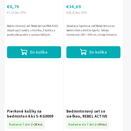
€8,79
€34,69
€7,15 bez DPH
€28,20 bez DPH
Bedmintonový set Rebel Active RBA-4102
Skladacia športová sieť Rebel Active na
obsahuje 2 rakety z hliníka, 3 košíky a
bedminton a ďalšie športy. Vďaka
praktické puzdro s nastaviteľným
rozmerom 150 × 300 cm, nízkej hmotnosti
popruhom. Ľahké a odolné vyhotovenie je
1 kg a priloženému puzdru sa ľahko
vhodné na rekreačnú hru...
prenáša, skladuje aj rýchlo...
Do košíka
Do košíka
Pierkové košíky na
Bedmintonový set so
bedminton 6 ks S-KG0009
sieťkou, REBEL ACTIVE
Dodanie 7 dní
(>20 ks)
Dodanie do 7 dní
(>20 ks)