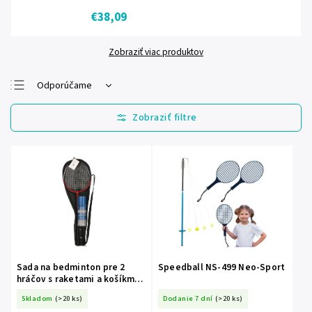
€38,09
Zobraziť viac produktov
Odporúčame
Najlacnejšie
Najdrahšie
Najpredávanejšie
Abecedne
Sada na bedminton pre 2
Speedball NS-499 Neo-Sport
hráčov s raketami a košíkmi
S-KG0008
Skladom
(>20 ks)
Dodanie 7 dní
(>20 ks)