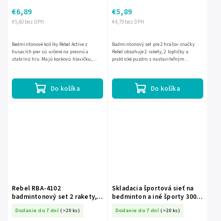
€6,89
€5,89
€5,60 bez DPH
€4,79 bez DPH
Bedmintonové košíky Rebel Active z
Badmintonový set pre 2 hráčov značky
husacích pier sú určené na presnú a
Rebel obsahuje 2 rakety, 2 loptičky a
stabilnú hru. Majú korkovú hlavičku,
praktické puzdro s nastaviteľným
priemer košíka 60 mm a dĺžku pier 61 mm,
popruhom. Rakety sú z odolnej ocele a
vďaka čomu ponúkajú dobrý...
vďaka vyváženému spracovaniu...
Do košíka
Do košíka
Rebel RBA-4102
Skladacia športová sieť na
badmintonový set 2 rakety, 3
bedminton a iné športy 300
košíky a puzdro L-RBA-4102
cm L-RBA-4105
Dodanie do 7 dní
(>20 ks)
Dodanie do 7 dní
(>20 ks)