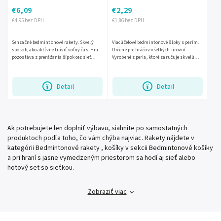
€6,09
€2,29
€4,95 bez DPH
€1,86 bez DPH
Senzačné bedmintonové rakety. Skvelý
Viacúčelové bedmintonové šípky s perím.
spôsob, ako aktívne tráviť voľný čas. Hra
Určené pre hráčov všetkých úrovní.
pozostáva z prerážania šípok cez sieť
Vyrobené z peria, ktoré zaručuje skvelú
pomocou rakiet. Sada obsahuje: 2 rakety, 2
kontrolu letu. Sada obsahuje: 3 kusy
perové šípky,...
šípok. Výška šípky: 8,5...
Detail
Detail
Ak potrebujete len doplniť výbavu, siahnite po samostatných
produktoch podľa toho, čo vám chýba najviac. Rakety nájdete v
kategórii Bedmintonové rakety , košíky v sekcii Bedmintonové košíky
a pri hraní s jasne vymedzeným priestorom sa hodí aj sieť alebo
hotový set so sieťkou.
Zobraziť viac