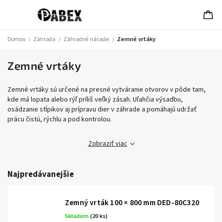
Domov
/
Záhrada
/
Záhradné náradie
/
Zemné vrtáky
Zemné vrtáky
Zemné vrtáky sú určené na presné vytváranie otvorov v pôde tam,
kde má lopata alebo rýľ príliš veľký zásah. Uľahčia výsadbu,
osádzanie stĺpikov aj prípravu dier v záhrade a pomáhajú udržať
prácu čistú, rýchlu a pod kontrolou.
Zobraziť viac
Najpredávanejšie
Zemný vrták 100 × 800 mm DED-80C320
Skladom
(20 ks)