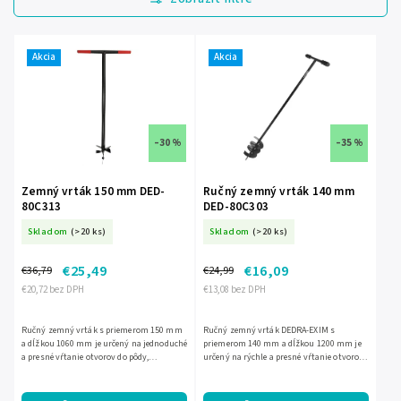
Najdrahšie
Najpredávanejšie
Akcia
Akcia
Abecedne
–30 %
–35 %
Zemný vrták 150 mm DED-
Ručný zemný vrták 140 mm
80C313
DED-80C303
Skladom
(>20 ks)
Skladom
(>20 ks)
€25,49
€16,09
€36,79
€24,99
€20,72 bez DPH
€13,08 bez DPH
Ručný zemný vrták s priemerom 150 mm
Ručný zemný vrták DEDRA-EXIM s
a dĺžkou 1060 mm je určený na jednoduché
priemerom 140 mm a dĺžkou 1200 mm je
a presné vŕtanie otvorov do pôdy,
určený na rýchle a presné vŕtanie otvorov
napríklad pre stĺpiky, koly či kotvy. Pevná
do pôdy. Vďaka pevnej oceľovej konštrukcii,
oceľová konštrukcia a...
jednoduchému prevedeniu...