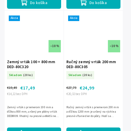
Do košíka
Do košíka
Akcia
Akcia
–10 %
–10 %
Zemný vrták 100 × 800 mm
Ručný zemný vrták 200 mm
DED-80C320
DED-80C305
Skladom
(20 ks)
Skladom
(20 ks)
€17,49
€24,99
€19,49
€27,79
€14,22 bez DPH
€20,32 bez DPH
Zemný vrták s priemerom 100 mm a
Ručný zemný vrták s priemerom 200 mm
dĺžkou 800 mm, určený pre pôdny vrták
a dĺžkou 1200 mm je určený na rýchle a
DED8809. Vhodný na presné a efektívne
presné vŕtanie dier do pôdy. Hodí sa
vŕtanie do pôdy pri výsadbe alebo osádzaní
napríklad na otvory pre stĺpiky, kolíky či
stĺpikov.
sadenie. Má pevnú...