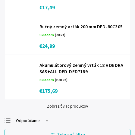
€17,49
Ručný zemný vrták 200 mm DED-80C305
Skladom
(20 ks)
€24,99
Akumulátorový zemný vrták 18 V DEDRA
SAS+ALL DED-DED7189
Skladom
(>20 ks)
€175,69
Zobraziť viac produktov
Odporúčame
Najlacnejšie