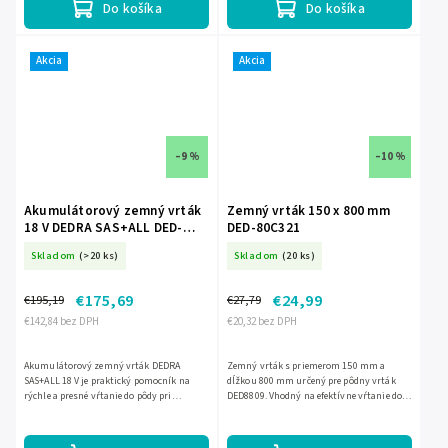
Do košíka
Do košíka
Akcia
Akcia
–9 %
–10 %
Akumulátorový zemný vrták
Zemný vrták 150 x 800 mm
18 V DEDRA SAS+ALL DED-
DED-80C321
DED7189
Skladom
(>20 ks)
Skladom
(20 ks)
€175,69
€24,99
€195,19
€27,79
€142,84 bez DPH
€20,32 bez DPH
Akumulátorový zemný vrták DEDRA
Zemný vrták s priemerom 150 mm a
SAS+ALL 18 V je praktický pomocník na
dĺžkou 800 mm určený pre pôdny vrták
rýchle a presné vŕtanie do pôdy pri
DED8809. Vhodný na efektívne vŕtanie do
osádzaní stĺpikov, výsadbe stromčekov či
pôdy pri práci na záhrade a pri výsadbách.
kríkov. Má bezuhlíkový motor,...