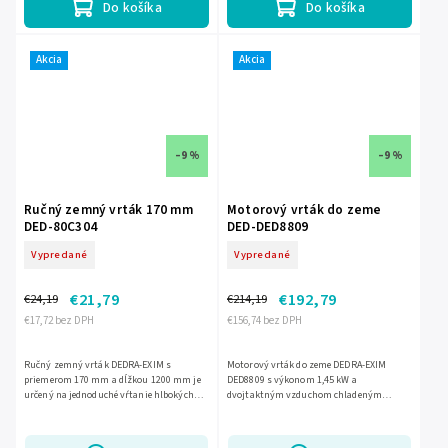
Do košíka
Do košíka
Akcia
Akcia
–9 %
–9 %
Ručný zemný vrták 170 mm
Motorový vrták do zeme
DED-80C304
DED-DED8809
Vypredané
Vypredané
€21,79
€192,79
€24,19
€214,19
€17,72 bez DPH
€156,74 bez DPH
Ručný zemný vrták DEDRA-EXIM s
Motorový vrták do zeme DEDRA-EXIM
priemerom 170 mm a dĺžkou 1200 mm je
DED8809 s výkonom 1,45 kW a
určený na jednoduché vŕtanie hlbokých
dvojtaktným vzduchom chladeným
otvorov do zeme. Hodí sa najmä na otvory
motorom s objemom 52 cm3 je určený na
pre stĺpiky, koly či kotvy....
rýchle a presné vŕtanie otvorov do pôdy.
Vďaka...