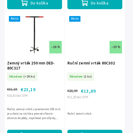
Do košíka
Do košíka
Akcia
Akcia
–26 %
–33 %
Zemný vrták 250 mm DED-
Ruční zemní vrták 80C302
80C317
Skladom
(>20 ks)
Skladom
(1 ks)
€23,19
€31,59
€13,89
€20,99
€18,85 bez DPH
€11,29 bez DPH
Ručný zemný vrták s priemerom 250 mm
je určený na rýchle a presné vŕtanie
Ruční zemní vrták
otvorov do pôdy, napríklad pre stĺpiky,
kolíky alebo sadenice. Má pevnú oceľovú
konštrukciu, kalenú...