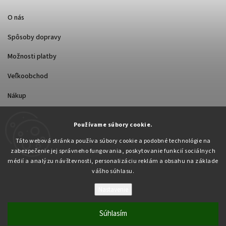
O nás
Spôsoby dopravy
Možnosti platby
Veľkoobchod
Nákup
Používame súbory cookie.
FACEBOOK
Táto webová stránka používa súbory cookie a podobné technológie na
zabezpečenie jej správneho fungovania, poskytovanie funkcií sociálnych
médií a analýzu návštevnosti, personalizáciu reklám a obsahu na základe
vášho súhlasu.
Nastavenie
Copyright 2026
Pabex.sk
. Všetky práva vyhradené.
Upraviť nastavenie cookies
Súhlasím
Vytvořil
Shoptet
| Design
Shoptak.cz