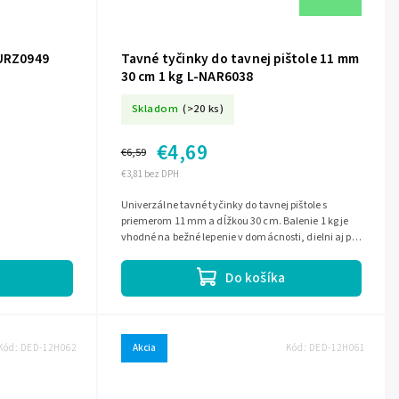
 URZ0949
Tavné tyčinky do tavnej pištole 11 mm
30 cm 1 kg L-NAR6038
Skladom
(>20 ks)
€4,69
€6,59
€3,81 bez DPH
Univerzálne tavné tyčinky do tavnej pištole s
priemerom 11 mm a dĺžkou 30 cm. Balenie 1 kg je
vhodné na bežné lepenie v domácnosti, dielni aj pri
kreatívnych prácach.
Do košíka
Kód:
DED-12H062
Akcia
Kód:
DED-12H061