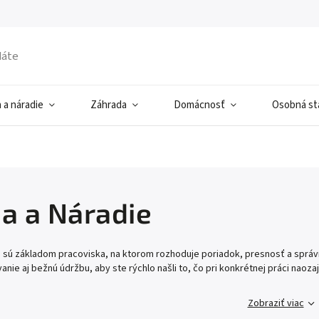
 a náradie
Záhrada
Domácnosť
Osobná sta
ňa a Náradie
e sú základom pracoviska, na ktorom rozhoduje poriadok, presnosť a správn
vanie aj bežnú údržbu, aby ste rýchlo našli to, čo pri konkrétnej práci naoza
Zobraziť viac