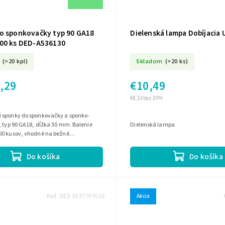
o sponkovačky typ 90 GA18
Dielenská lampa Dobíjacia
00 ks DED-A536130
(>20 kpl)
Skladom
(>20 ks)
,29
€10,49
€8,53 bez DPH
 sponky do sponkovačky a sponko-
 typ 90 GA18, dĺžka 30 mm. Balenie
Dielenská lampa
00 kusov, vhodné na bežné
 práce.
Do košíka
Do košíka
Kód:
DED-DED7767G16
Akcia