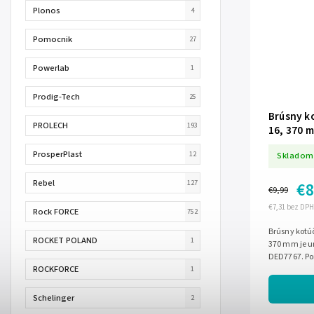
Plonos
4
Pomocnik
27
Powerlab
1
Prodig-Tech
25
Brúsny k
PROLECH
193
16, 370 
ProsperPlast
12
Skladom
Rebel
127
€8
€9,99
€7,31 bez DPH
Rock FORCE
752
Brúsny kotú
ROCKET POLAND
1
370 mm je u
DED7767. Po
ROCKFORCE
farby, vyrov
1
Schelinger
2