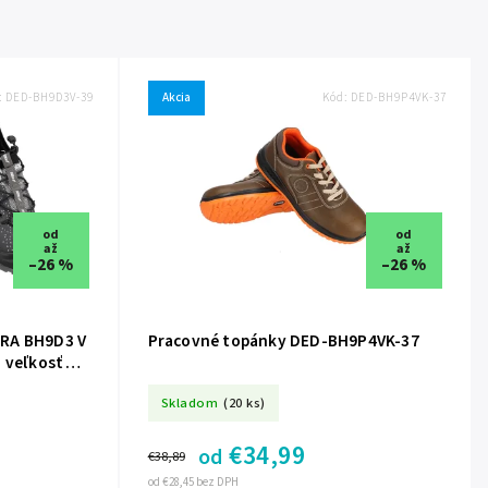
:
DED-BH9D3V-39
Akcia
Kód:
DED-BH9P4VK-37
od
od
až
až
–26 %
–26 %
DRA BH9D3 V
Pracovné topánky DED-BH9P4VK-37
 veľkosť 39
Skladom
(20 ks)
€34,99
od
€38,89
od €28,45 bez DPH