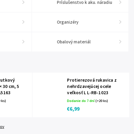
Príslušenstvo k aku. náradiu
Organizéry
Obalový materiál
rutkový
Protierezová rukavica z
× 30 cm, 5
nehrdzavejúcej ocele
A5163
veľkosť L L-RB-1023
 ks)
Dodanie do 7 dní
(>20 ks)
€6,99
tov