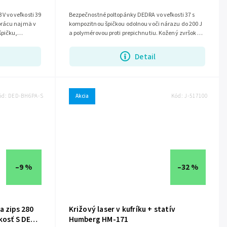
 vo veľkosti 39
Bezpečnostné poltopánky DEDRA vo veľkosti 37 s
prácu najmä v
kompozitnou špičkou odolnou voči nárazu do 200 J
špičku,
a polymérovou proti prepichnutiu. Kožený zvršok z
materiálu crazy horse je...
Detail
ód:
DED-BH6PA-S
Akcia
Kód:
J-517100
–9 %
–32 %
a zips 280
Križový laser v kufríku + statív
kosť S DED-
Humberg HM-171