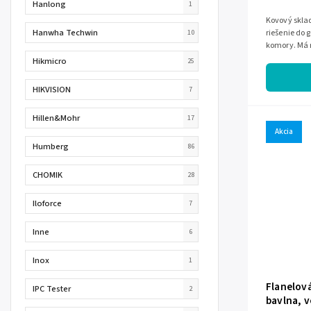
Hanlong
1
Kovový sklad
Hanwha Techwin
riešenie do 
10
komory. Má r
konštrukciu 
Hikmicro
25
HIKVISION
7
Hillen&Mohr
17
Akcia
Humberg
86
CHOMIK
28
Iloforce
7
Inne
6
Inox
1
Flanelov
IPC Tester
2
bavlna, 