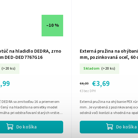
–10 %
otúč na hladidlo DEDRA, zrno
Externá pružina na ohýbani
mm DED-DED7767G16
mm, pozinkovaná oceľ, 60 
12H062
(>20 ks)
Skladom
(>20 ks)
,99
€3,69
€4,09
€3 bez DPH
č DEDRA so zrnitosťou 16 a priemerom
Externá pružina na ohýbanie PEX rúr
rčený na hladidlo na omietky model
mm. Je vyrobená z pozinkovanej ocel
máha pri odstraňovaní starých vrstiev
odolná voči korózii a vhodná na opa
návaní podkladu a...
pri montáži vodoinštalácie....
Do košíka
Do košíka