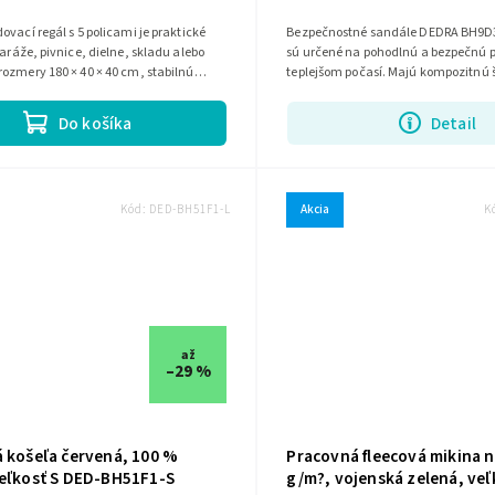
ovací regál s 5 policami je praktické
Bezpečnostné sandále DEDRA BH9D3V
garáže, pivnice, dielne, skladu alebo
sú určené na pohodlnú a bezpečnú 
ozmery 180 × 40 × 40 cm, stabilnú
teplejšom počasí. Majú kompozitnú 
z galvanizovanej...
priedušný textilný zvršok a...
Do košíka
Detail
Kód:
DED-BH51F1-L
Akcia
K
až
–29 %
á košeľa červená, 100 %
Pracovná fleecová mikina n
veľkosť S DED-BH51F1-S
g/m?, vojenská zelená, veľ