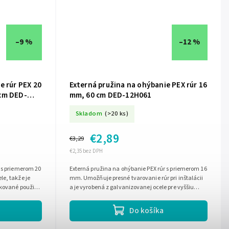
–9 %
–12 %
e rúr PEX 20
Externá pružina na ohýbanie PEX rúr 16
cm DED-
mm, 60 cm DED-12H061
Skladom
(>20 ks)
€2,89
€3,29
€2,35 bez DPH
 s priemerom 20
Externá pružina na ohýbanie PEX rúr s priemerom 16
e, takže je
mm. Umožňuje presné tvarovanie rúr pri inštalácii
kované použitie
a je vyrobená z galvanizovanej ocele pre vyššiu
odolnosť proti korózii....
Do košíka