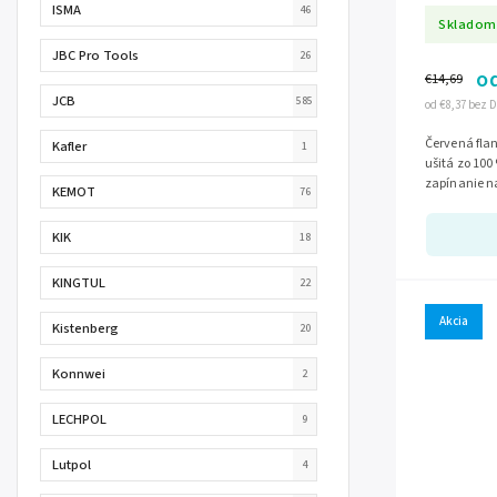
ISMA
46
Skladom
JBC Pro Tools
26
o
€14,69
JCB
585
od €8,37 bez 
Červená flan
Kafler
1
ušitá zo 10
zapínanie n
KEMOT
76
praktické vr
KIK
18
KINGTUL
22
Akcia
Kistenberg
20
Konnwei
2
LECHPOL
9
Lutpol
4