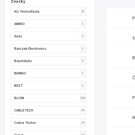
Značky
AG TermoPasty
21
P
AMIKO
1
Aries
3
S
Barczak Electronics
1
R
BaumAuto
9
BEMKO
5
Č
BEST
1
P
BLOW
138
CABLETECH
30
M
Cobra Tector
14
Cynel
52