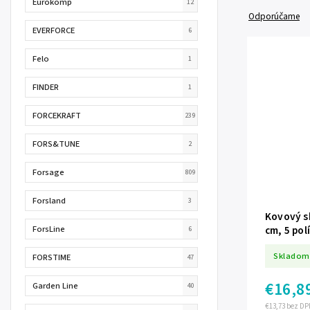
Eurokomp
12
Odporúčame
EVERFORCE
6
Felo
1
FINDER
1
FORCEKRAFT
239
FORS&TUNE
2
Forsage
809
Forsland
3
Kovový sk
ForsLine
cm, 5 pol
6
CH-GWI9
Skladom
FORSTIME
47
€16,8
Garden Line
40
€13,73 bez DP