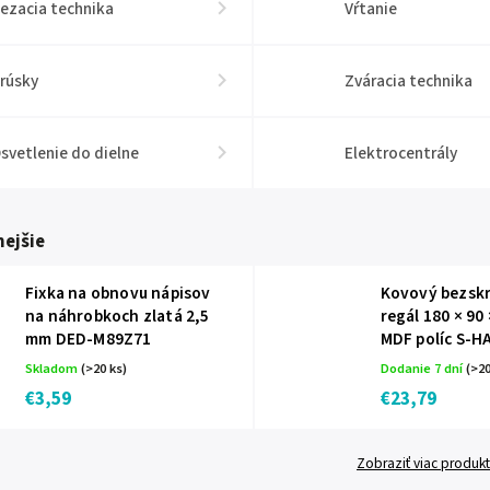
ezacia technika
Vŕtanie
rúsky
Zváracia technika
svetlenie do dielne
Elektrocentrály
ejšie
Fixka na obnovu nápisov
Kovový bezsk
na náhrobkoch zlatá 2,5
regál 180 × 90 
mm DED-M89Z71
MDF políc S-H
Skladom
(>20 ks)
Dodanie 7 dní
(>20
€3,59
€23,79
Zobraziť viac produk