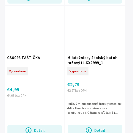
CS0098 TAŠTIČKA
Mládežnícky školský batoh
ružový ik-KX2999_1
Vypredané
Vypredané
€2,79
€4,99
€2,27 bez DPH
€4,06 bez DPH
Ružový minimalistický školský batoh pre
deti a tínedžerov s príveskom s
bambulkou a krúžkom na kľúče. Má 1
hlavnú priehradku, predné vrecko na zips
a dve bočné vrecká. Je...
Detail
Detail