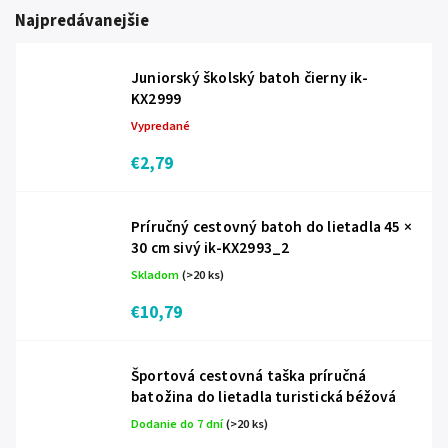
Najpredávanejšie
Juniorský školský batoh čierny ik-
KX2999
Vypredané
€2,79
Príručný cestovný batoh do lietadla 45 ×
30 cm sivý ik-KX2993_2
Skladom
(>20 ks)
€10,79
Športová cestovná taška príručná
batožina do lietadla turistická béžová
Dodanie do 7 dní
(>20 ks)