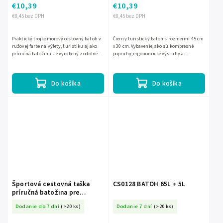
€10,39
€10,39
€8,45 bez DPH
€8,45 bez DPH
Praktický trojkomorový cestovný batoh v
Čierny turistický batoh s rozmermi 45 cm
ružovej farbe na výlety, turistiku aj ako
x 30 cm. Vybavenie, ako sú kompresné
príručná batožina. Je vyrobený z odolného
popruhy, ergonomické výstuhy a
polyesteru Oxford 420D, má 3 priehradky, 4
rozšíriteľná priehradka v spodnej časti, z
vonkajšie...
neho robí univerzálny...
Do košíka
Do košíka
Športová cestovná taška
CS0128 BATOH 65L + 5L
príručná batožina pre
lietadlo turistická čierna
Dodanie do 7 dní
(>20 ks)
Dodanie 7 dní
(>20 ks)