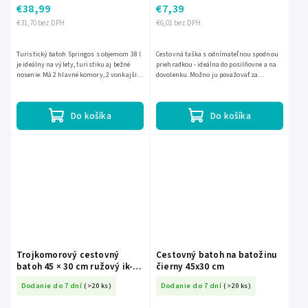
€38,99
€7,39
€31,70 bez DPH
€6,01 bez DPH
Turistický batoh Springos s objemom 38 l
Cestovná taška s odnímateľnou spodnou
je ideálny na výlety, turistiku aj bežné
priehradkou - ideálna do posilňovne a na
nosenie. Má 2 hlavné komory, 2 vonkajšie
dovolenku. Možno ju považovať za
vrecká, skryté zadné vrecko a odolné dno s
príručnú batožinu do vlaku alebo lietadla.
pogumovanou...
Má spojené rukoväte a...
Do košíka
Do košíka
Trojkomorový cestovný
Cestovný batoh na batožinu
batoh 45 × 30 cm ružový ik-
čierny 45x30 cm
KX2993_1
Dodanie do 7 dní
(>20 ks)
Dodanie do 7 dní
(>20 ks)