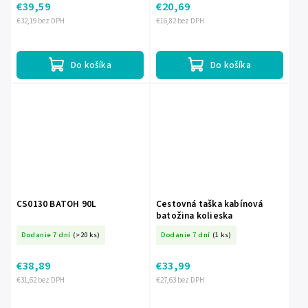
€39,59
€20,69
€32,19 bez DPH
€16,82 bez DPH
Do košíka
Do košíka
CS0130 BATOH 90L
Cestovná taška kabínová
batožina kolieska
Dodanie 7 dní
(>20 ks)
Dodanie 7 dní
(1 ks)
€38,89
€33,99
€31,62 bez DPH
€27,63 bez DPH