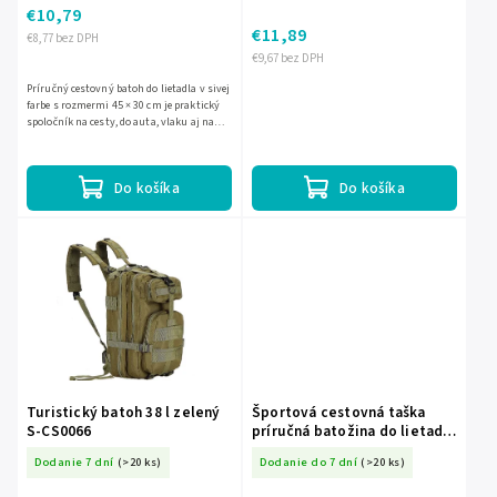
€10,79
€11,89
€8,77 bez DPH
€9,67 bez DPH
Príručný cestovný batoh do lietadla v sivej
farbe s rozmermi 45 × 30 cm je praktický
spoločník na cesty, do auta, vlaku aj na
výlety. Má 3 rozšíriteľné priehradky, 4
vonkajšie...
Do košíka
Do košíka
Turistický batoh 38 l zelený
Športová cestovná taška
S-CS0066
príručná batožina do lietadla
turistická béžová
Dodanie 7 dní
(>20 ks)
Dodanie do 7 dní
(>20 ks)