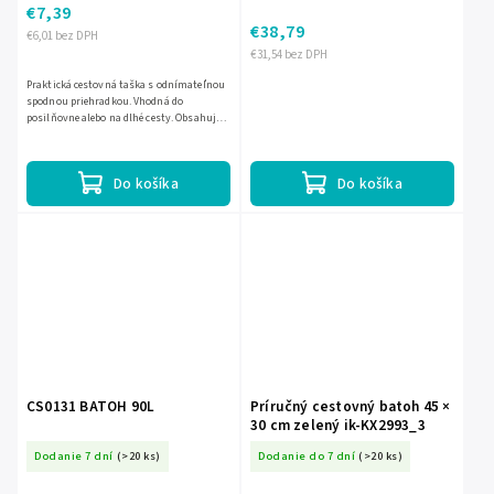
€7,39
€38,79
€6,01 bez DPH
€31,54 bez DPH
Praktická cestovná taška s odnímateľnou
spodnou priehradkou. Vhodná do
posilňovne alebo na dlhé cesty. Obsahuje
nastaviteľný popruh, ktorý možno
pripevniť v dvoch úrovniach...
Do košíka
Do košíka
CS0131 BATOH 90L
Príručný cestovný batoh 45 ×
30 cm zelený ik-KX2993_3
Dodanie 7 dní
(>20 ks)
Dodanie do 7 dní
(>20 ks)