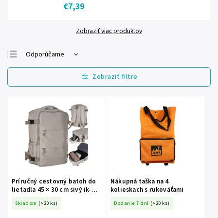
€7,39
Zobraziť viac produktov
Odporúčame
Najlacnejšie
Najdrahšie
Najpredávanejšie
Abecedne
Príručný cestovný batoh do
Nákupná taška na 4
lietadla 45 × 30 cm sivý ik-
kolieskach s rukoväťami
KX2993_2
Skladom
(>20 ks)
Dodanie 7 dní
(>20 ks)