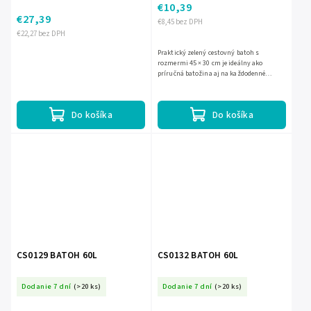
€10,39
€27,39
€8,45 bez DPH
€22,27 bez DPH
Praktický zelený cestovný batoh s
rozmermi 45 × 30 cm je ideálny ako
príručná batožina aj na každodenné
nosenie. Má 3 priehradky, 4 vonkajšie
vrecká, kompresné popruhy a...
Do košíka
Do košíka
CS0129 BATOH 60L
CS0132 BATOH 60L
Dodanie 7 dní
(>20 ks)
Dodanie 7 dní
(>20 ks)