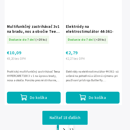
Multifunkčný zastrihávač 3v1
Elektródy na
na bradu, nos a obočie Teesa
elektrostimulátor 44-361-
HYPERCARE T100 L-TSA0529
Dodanie do 7 dní
(>20 ks)
Dodanie do 7 dní
(>20 ks)
€10,09
€2,79
€8,20 bez DPH
€2,27 bez DPH
Praktický multifunkčný zastrihávač Teesa
Elektródy na elektrostimulátor 44-361- sú
HYPERCARE T100 3 v 1 na úpravu brady,
určené na pohodlnú a účinnú výmenu pri
nosa a obočia. Ponúka presné strihanie,
používaní prístroja Butterfly.
regulovateľnú hrebeňovú nástavbu s
Zabezpečujú spoľahlivé pripojenie,
dĺžkou 3–7 mm a...
jednoduché nasadenie a...
Do košíka
Do košíka
Načítať 18 ďalších