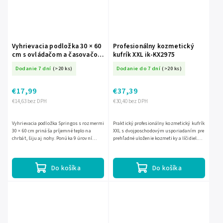
Vyhrievacia podložka 30 × 60
Profesionálny kozmetický
cm s ovládačom a časovačom
kufrík XXL ik-KX2975
S-HA7565
Dodanie 7 dní
(>20 ks)
Dodanie do 7 dní
(>20 ks)
€17,99
€37,39
€14,63 bez DPH
€30,40 bez DPH
Vyhrievacia podložka Springos s rozmermi
Praktický profesionálny kozmetický kufrík
30 × 60 cm prináša príjemné teplo na
XXL s dvojposchodovým usporiadaním pre
chrbát, šiju aj nohy. Ponúka 9 úrovní
prehľadné uloženie kozmetiky a líčidiel.
ohrevu v rozsahu 35–75 °C, praktický
Má odnímateľné dno, výklopnú hornú časť
časovač na 30/60/90/120...
a možnosť...
Do košíka
Do košíka