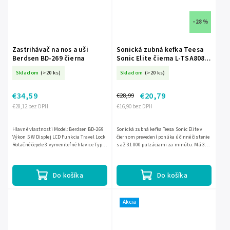
–28 %
Zastrihávač na nos a uši
Sonická zubná kefka Teesa
Berdsen BD-269 čierna
Sonic Elite čierna L-TSA8082-
B
Skladom
(>20 ks)
Skladom
(>20 ks)
€34,59
€20,79
€28,99
€28,12 bez DPH
€16,90 bez DPH
Hlavné vlastnosti Model: Berdsen BD-269
Sonická zubná kefka Teesa Sonic Elite v
Výkon 5 W Displej LCD Funkcia Travel Lock
čiernom prevedení ponúka účinné čistenie
Rotačné čepele 3 vymeniteľné hlavice Typ
s až 31 000 pulzáciami za minútu. Má 3
batérie: Li-Ion 3,7 V 600 mAh Doba
režimy čistenia, časovač na 2 minúty s
prevádzky batérie:...
upozornením...
Do košíka
Do košíka
Akcia