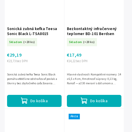
Sonická zubná kefka Teesa
Bezkontaktný infračervený
Sonic Black L-TSA8015
teplomer BD-101 Berdsen
Skladom
(>20 ks)
Skladom
(>20 ks)
€29,19
€17,49
€23,73 bez DPH
€14,22 bez DPH
Sonická zubná kefka Teesa Sonic Black
Hlavné vlastnosti Kompaktné rozmery: 14
pomáha efektívne odstraňovať povlak a
x 6,5 x 4 cm, Hmotnosť súpravy: 0,13 kg,
škvrny bez zbytočného zaťažovania
Pamäť — až 30 meraní s dátumom a
ďasien. Ponúka 5 režimov čistenia vrátane
časom. Napájanie: 2 batérie AAA súčasťou
citlivého režimu, má...
súpravy, 3 farby...
Do košíka
Do košíka
Akcia