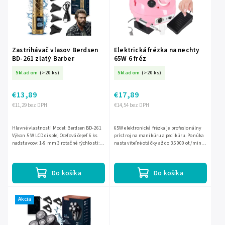
Zastrihávač vlasov Berdsen
Elektrická frézka na nechty
BD-261 zlatý Barber
65W 6 fréz
Skladom
(>20 ks)
Skladom
(>20 ks)
€13,89
€17,89
€11,29 bez DPH
€14,54 bez DPH
Hlavné vlastnosti Model: Berdsen BD-261
65W elektronická frézka je profesionálny
Výkon 5 W LCD displej Oceľová čepeľ 6 ks
prístroj na manikúru a pedikúru. Ponúka
nadstavcov: 1-9 mm 3 rotačné rýchlosti:
nastaviteľné otáčky až do 35 000 ot/min,
8500 / 7500 / 6000 RPM Typ batérie: Li-Ion
reverzibilné otáčanie a ovládanie nožným
3,7 V 1800...
pedálom....
Do košíka
Do košíka
Akcia