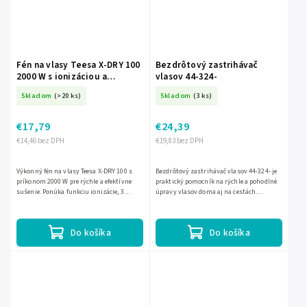
Fén na vlasy Teesa X-DRY 100
Bezdrôtový zastrihávač
2000 W s ionizáciou a
vlasov 44-324-
difuzérom L-TSA0513
Skladom
(>20 ks)
Skladom
(3 ks)
€17,79
€24,39
€14,46 bez DPH
€19,83 bez DPH
Výkonný fén na vlasy Teesa X-DRY 100 s
Bezdrôtový zastrihávač vlasov 44-324- je
príkonom 2000 W pre rýchle a efektívne
praktický pomocník na rýchle a pohodlné
sušenie. Ponúka funkciu ionizácie, 3
úpravy vlasov doma aj na cestách.
rýchlosti prúdenia vzduchu, chladný
Bezdrôtová prevádzka vám dopraje voľnosť
vzduch, difuzér aj...
pohybu bez...
Do košíka
Do košíka