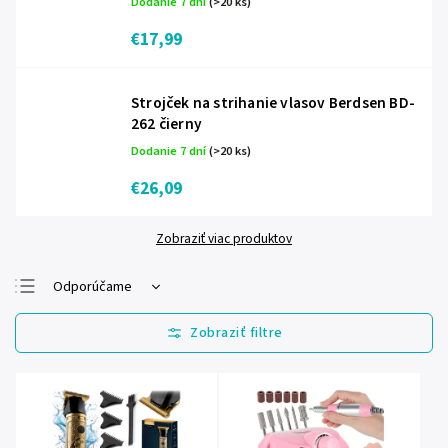
Dodanie 7 dní
(>20 ks)
€17,99
Strojček na strihanie vlasov Berdsen BD-
262 čierny
Dodanie 7 dní
(>20 ks)
€26,09
Zobraziť viac produktov
Odporúčame
Najlacnejšie
Najdrahšie
Najpredávanejšie
Abecedne