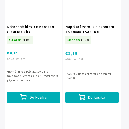
Náhradné hlavice Berdsen
Napájací zdroj k tlakomeru
ClearJet 2 ks
TSA8040 TSA8040Z
Skladom
(1 ks)
Skladom
(1 ks)
€4,09
€8,19
€3,33 bez DPH
€6,66 bez DPH
Hlavné funkcie Počet kusov: 2 Pre
TSA8040Z Napájací zdroj k tlakomeru
zavlažovač: Berdsen X3 a X4 Hmotnosť: 30
TSA8040
g Výrobca: Berdsen
Do košíka
Do košíka