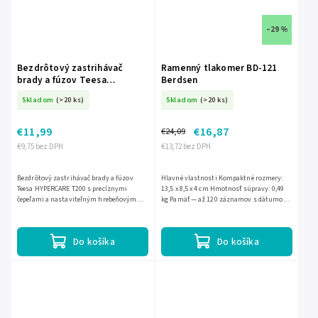
–29 %
Bezdrôtový zastrihávač
Ramenný tlakomer BD-121
brady a fúzov Teesa
Berdsen
HYPERCARE T200 L-TSA0524
Skladom
(>20 ks)
Skladom
(>20 ks)
€11,99
€16,87
€24,09
€9,75 bez DPH
€13,72 bez DPH
Bezdrôtový zastrihávač brady a fúzov
Hlavné vlastnosti Kompaktné rozmery:
Teesa HYPERCARE T200 s precíznymi
13,5 x 8,5 x 4 cm Hmotnosť súpravy: 0,49
čepeľami a nastaviteľným hrebeňovým
kg Pamäť — až 120 záznamov s dátumom
nástavcom na 9 dĺžok strihu. Ponúka až
a časom Napájanie: 4 batérie AA priložené v
45 minút prevádzky na jedno...
zostave Možnosť...
Do košíka
Do košíka