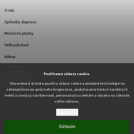
O nás
Spôsoby dopravy
Možnosti platby
Veľkoobchod
Nákup
Používame súbory cookie.
FACEBOOK
Táto webová stránka používa súbory cookie a podobné technológie na
zabezpečenie jej správneho fungovania, poskytovanie funkcií sociálnych
médií a analýzu návštevnosti, personalizáciu reklám a obsahu na základe
vášho súhlasu.
Nastavenie
Copyright 2026
Pabex.sk
. Všetky práva vyhradené.
Upraviť nastavenie cookies
Súhlasím
Vytvořil
Shoptet
| Design
Shoptak.cz