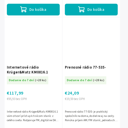
umiestni na...
Do košíka
Do košíka
Internetové rádio
Prenosné rádio 77-535-
Krüger&Matz KM0816.1
Dodanie do 7 dní
(>20 ks)
Dodanie do 7 dní
(>20 ks)
€117,99
€24,09
€95,93 bez DPH
€19,59 bez DPH
Internetové rádio Krüger&Matz KM0816.1
Prenosné rádio 77-535- je praktický
vám otvorí prístup k tisícom staníc z
spoločník na doma, do dielne aj na cesty.
celého sveta. Podporuje FM, digitálne DAB+
Ponúka príjem AM/FM staníc, jednoduché
aj internetové vysielanie, navyše
ovládanie a kompaktné prevedenie pre