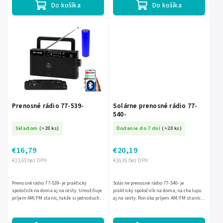
Do košíka
Do košíka
Prenosné rádio 77-539-
Solárne prenosné rádio 77-
540-
Skladom
(>20 ks)
Dodanie do 7 dní
(>20 ks)
€16,79
€20,19
€13,65 bez DPH
€16,41 bez DPH
Prenosné rádio 77-539- je praktický
Solárne prenosné rádio 77-540- je
spoločník na doma aj na cesty. Umožňuje
praktický spoločník na doma, na chalupu
príjem AM/FM staníc, takže si jednoducho
aj na cesty. Ponúka príjem AM/FM staníc,
naladíte obľúbené vysielanie podľa
bezdrôtové prehrávanie hudby cez
aktuálnej polohy aj...
Bluetooth a solárne...