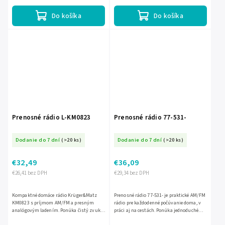
máte obľúbené vysielanie vždy po...
vezmete do obývačky,...
Do košíka
Do košíka
Prenosné rádio L-KM0823
Prenosné rádio 77-531-
Dodanie do 7 dní
(>20 ks)
Dodanie do 7 dní
(>20 ks)
€32,49
€36,09
€26,41 bez DPH
€29,34 bez DPH
Kompaktné domáce rádio Krüger&Matz
Prenosné rádio 77-531- je praktické AM/FM
KM0823 s príjmom AM/FM a presným
rádio pre každodenné počúvanie doma, v
analógovým ladením. Ponúka čistý zvuk
práci aj na cestách. Ponúka jednoduché
vďaka 50 mm reproduktoru, výstup na
ovládanie, spoľahlivý príjem obľúbených