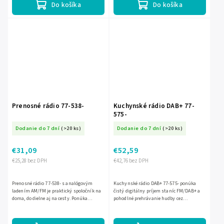
Do košíka
Do košíka
Prenosné rádio 77-538-
Kuchynské rádio DAB+ 77-
575-
Dodanie do 7 dní
(>20 ks)
Dodanie do 7 dní
(>20 ks)
€31,09
€52,59
€25,28 bez DPH
€42,76 bez DPH
Prenosné rádio 77-538- s analógovým
Kuchynské rádio DAB+ 77-575- ponúka
ladením AM/FM je praktický spoločník na
čistý digitálny príjem staníc FM/DAB+ a
doma, do dielne aj na cesty. Ponúka
pohodlné prehrávanie hudby cez
jednoduché ovládanie, čistý príjem
Bluetooth. Kompaktné čierne prevedenie
obľúbených staníc a kompaktné...
sa hodí do každej kuchyne a...