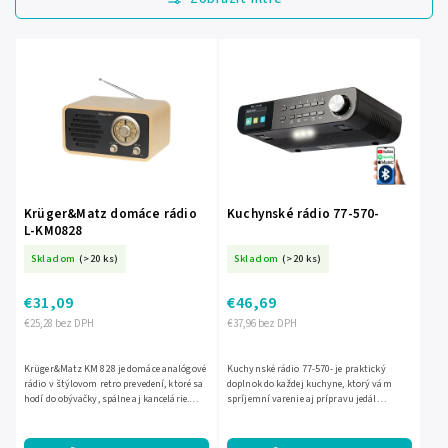
Najdrahšie
Najpredávanejšie
Abecedne
Krüger&Matz domáce rádio
Kuchynské rádio 77-570-
L-KM0828
Skladom
(>20 ks)
Skladom
(>20 ks)
€31,09
€46,69
€25,28 bez DPH
€37,96 bez DPH
Krüger&Matz KM 828 je domáce analógové
Kuchynské rádio 77-570- je praktický
rádio v štýlovom retro prevedení, ktoré sa
doplnok do každej kuchyne, ktorý vám
hodí do obývačky, spálne aj kancelárie.
spríjemní varenie aj prípravu jedál
Ponúka príjem v pásmach FM 87,5 – 108
obľúbenou hudbou alebo rozhlasom.
MHz a AM 530 –...
Kompaktné prevedenie v čiernej...