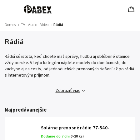
Domov
/
TV - Audio - Video
/
Rádiá
Rádiá
Rádiá sú istota, keď chcete mať správy, hudbu aj obľúbené stanice
vždy poruke. V tejto kategórii nájdete modely do domácnosti, do
kuchyne aj na cesty, od jednoduchých prenosných riešení až po rádiá
s internetovým príjmom.
Zobraziť viac
Najpredávanejšie
Solárne prenosné rádio 77-540-
Dodanie do 7 dní
(>20 ks)