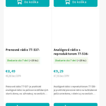
Do košíka
Do košíka
Prenosné rádio 77-537-
Analógové rádio s
reproduktorom 77-536-
Dodanie do 7 dní
(>20 ks)
Dodanie do 7 dní
(>20 ks)
€8,49
€9,29
€6,90 bez DPH
€7,55 bez DPH
Prenosné rádio 77-537- je praktické
Analógové rádio s reproduktorom 77-536-
analógové rádio na počúvanie obľúbených
je praktické prenosné rádio na každodenné
staníc doma, na záhrade aj na cestách.
počúvanie doma, v dielni aj na cestách.
Ponúka príjem AM/FM vysielania,
Vďaka príjmu AM/FM staníc si jednoducho
jednoduché ovládanie a...
naladíte...