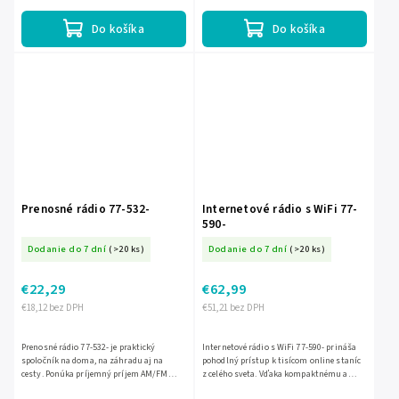
umožňuje prehrávanie...
pohodlné prenášanie....
Do košíka
Do košíka
Prenosné rádio 77-532-
Internetové rádio s WiFi 77-
590-
Dodanie do 7 dní
(>20 ks)
Dodanie do 7 dní
(>20 ks)
€22,29
€62,99
€18,12 bez DPH
€51,21 bez DPH
Prenosné rádio 77-532- je praktický
Internetové rádio s WiFi 77-590- prináša
spoločník na doma, na záhradu aj na
pohodlný prístup k tisícom online staníc
cesty. Ponúka príjemný príjem AM/FM
z celého sveta. Vďaka kompaktnému a
staníc v kompaktnom prevedení, takže
prenosnému prevedeniu si ho ľahko