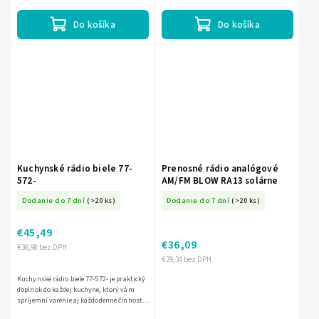
teleskopickú anténu pre...
Do košíka
Do košíka
Kuchynské rádio biele 77-
Prenosné rádio analógové
572-
AM/FM BLOW RA13 solárne
Dodanie do 7 dní
(>20 ks)
Dodanie do 7 dní
(>20 ks)
€45,49
€36,09
€36,98 bez DPH
€29,34 bez DPH
Kuchynské rádio biele 77-572- je praktický
doplnok do každej kuchyne, ktorý vám
spríjemní varenie aj každodenné činnosti.
Vďaka kompaktnému prevedeniu sa ľahko