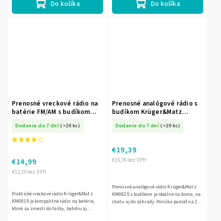
Do košíka
Do košíka
Prenosné vreckové rádio na
Prenosné analógové rádio s
batérie FM/AM s budíkom
budíkom Krüger&Matz
Krüger&Matz KM0819
KM0825
Dodanie do 7 dní
(>20 ks)
Dodanie do 7 dní
(>20 ks)
€19,39
€14,99
€15,76 bez DPH
€12,19 bez DPH
Prenosné analógové rádio Krüger&Matz
Praktické vreckové rádio Krüger&Matz
KM0825 s budíkom je ideálne na doma, na
KM0819 je kompaktné rádio na batérie,
chatu aj do záhrady. Ponúka pamäť na 20
ktoré sa zmestí do tašky, batohu aj
staníc FM/AM, dvojitý budík, funkciu
väčšieho vrecka. Ponúka príjem FM/AM,
drzemky aj časovač...