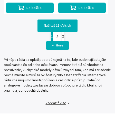
slúchadlá jack 3,5 mm aj vstup AUX...
staníc a...
Do košíka
Do košíka
Načítať 11 ďalších
1
2
Hore
Pri kúpe rádia sa oplatí pozerať najmä na to, kde bude najčastejšie
používané a čo od neho očakávate. Prenosné rádiá sú vhodné na
presúvanie, kuchynské modely dávajú zmysel tam, kde má zariadenie
pevné miesto a musí sa ovládať rýchlo a bez zdržania. Internetové
rádiá rozširujú možnosti počúvania cez online prístup, zatiaľ čo
analógové modely zostávajú dobrou voľbou pre tých, ktorí chcú
priamu a jednoduchú obsluhu.
Zobraziť viac