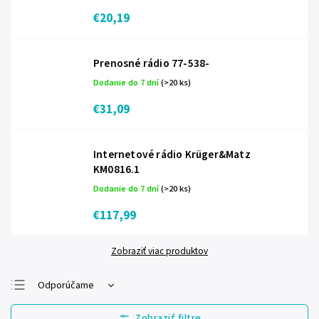
€20,19
Prenosné rádio 77-538-
Dodanie do 7 dní
(>20 ks)
€31,09
Internetové rádio Krüger&Matz
KM0816.1
Dodanie do 7 dní
(>20 ks)
€117,99
Zobraziť viac produktov
Odporúčame
Najlacnejšie