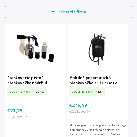
Najlacnejšie
Najdrahšie
Najpredávanejšie
Abecedne
Pieskovacia pištoľ
Mobilná pneumatická
pieskovačka nádrž 1l
pieskovačka 75 l Forsage FS-
7396
Dodanie 7 dní
(>20 ks)
Dodanie 7 dní
(4 ks)
€276,89
€20,29
€225,11 bez DPH
€16,50 bez DPH
Mobilná pneumatická pieskovačka Forsage
s objemom 75 l je určená na čistenie a
úpravu povrchov pomocou stlačeného