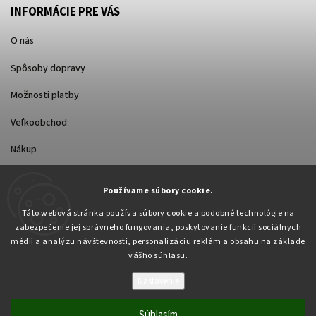
INFORMÁCIE PRE VÁS
O nás
Spôsoby dopravy
Možnosti platby
Veľkoobchod
Nákup
Používame súbory cookie.
FACEBOOK
Táto webová stránka používa súbory cookie a podobné technológie na
zabezpečenie jej správneho fungovania, poskytovanie funkcií sociálnych
médií a analýzu návštevnosti, personalizáciu reklám a obsahu na základe
vášho súhlasu.
Nastavenie
Copyright 2026
Pabex.sk
. Všetky práva vyhradené.
Upraviť nastavenie cookies
Súhlasím