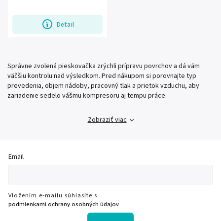
vzduchu. Vhodná je na čistenie,
odstraňovanie hrdze a starých náterov v...
Detail
Správne zvolená pieskovačka zrýchli prípravu povrchov a dá vám
väčšiu kontrolu nad výsledkom. Pred nákupom si porovnajte typ
prevedenia, objem nádoby, pracovný tlak a prietok vzduchu, aby
zariadenie sedelo vášmu kompresoru aj tempu práce.
Zobraziť viac
Email
Vložením e-mailu súhlasíte s
podmienkami ochrany osobných údajov