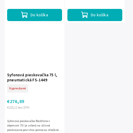
Pracuje pri tlaku 4–8,5 bar a prietoku
vzduchu. Má pracovný tlak 4–8,5 bar a
vzduchu 170–566 l/min.
spotrebu vzduchu...
Do košíka
Do košíka
Syfonová pieskovačka 75 l,
pneumatická FS-1449
Vypredané
€276,89
€225,11 bez DPH
Syfonová pieskovačka Rockforce s
objemom 75 l je určená na účinné
pieskovanie povrchov pomocou stlačeného