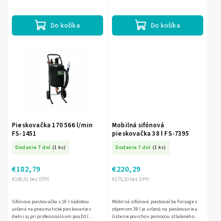
vzduchu. Pracuje s tlakom 4–8,5 atm a
spotrebou vzduchu 170–710...
Do košíka
Do košíka
Pieskovačka 170 566 l/min
Mobilná sifónová
FS-1451
pieskovačka 38 l FS-7395
Dodanie 7 dní
(1 ks)
Dodanie 7 dní
(1 ks)
€182,79
€220,29
€148,61 bez DPH
€179,10 bez DPH
Sifónová pieskovačka s 19 l nádobou
Mobilná sifónová pieskovačka Forsage s
určená na pneumatické pieskovanie v
objemom 38 l je určená na pieskovanie a
dielni aj pri profesionálnom použití.
čistenie povrchov pomocou stlačeného