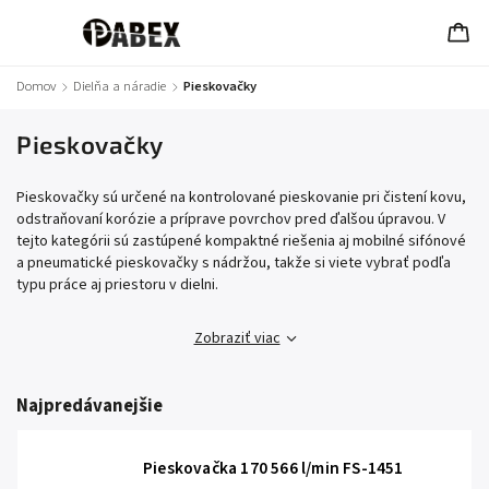
Domov
/
Dielňa a náradie
/
Pieskovačky
Pieskovačky
Pieskovačky sú určené na kontrolované pieskovanie pri čistení kovu,
odstraňovaní korózie a príprave povrchov pred ďalšou úpravou. V
tejto kategórii sú zastúpené kompaktné riešenia aj mobilné sifónové
a pneumatické pieskovačky s nádržou, takže si viete vybrať podľa
typu práce aj priestoru v dielni.
Zobraziť viac
Najpredávanejšie
Pieskovačka 170 566 l/min FS-1451