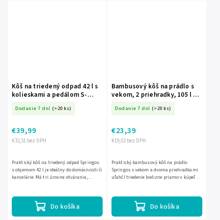
Kôš na triedený odpad 42 l s
Bambusový kôš na prádlo s
kolieskami a pedálom S-
vekom, 2 priehradky, 105 l S-
HA1110
HA7505
Dodanie 7 dní
(>20 ks)
Dodanie 7 dní
(>20 ks)
€39,99
€23,39
€32,51 bez DPH
€19,02 bez DPH
Praktický kôš na triedený odpad Springos
Praktický bambusový kôš na prádlo
s objemom 42 l je ideálny do domácnosti či
Springos s vekom a dvoma priehradkami
kancelárie. Má tri úrovne otvárania,
uľahčí triedenie bielizne priamo v kúpeľni
kolieska s aretáciou a nožný pedál pre
alebo spálni. Ponúka objem 105 l, pevný
pohodlné...
tvar a decentné...
Do košíka
Do košíka