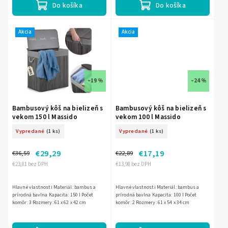
Do košíka
Do košíka
Akcia
Akcia
–19 %
–24 %
Bambusový kôš na bielizeň s
Bambusový kôš na bielizeň s
vekom 150 l Massido
vekom 100 l Massido
Vypredané
(1 ks)
Vypredané
(1 ks)
€29,29
€17,19
€36,59
€22,89
€23,81 bez DPH
€13,98 bez DPH
Hlavné vlastnosti Materiál: bambus a
Hlavné vlastnosti Materiál: bambus a
prírodná bavlna Kapacita: 150 l Počet
prírodná bavlna Kapacita: 100 l Počet
komôr: 3 Rozmery: 61 x 62 x 42 cm
komôr: 2 Rozmery: 61 x 54 x 34 cm