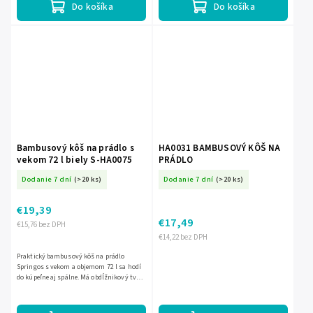
Do košíka
Do košíka
Bambusový kôš na prádlo s
HA0031 BAMBUSOVÝ KÔŠ NA
vekom 72 l biely S-HA0075
PRÁDLO
Dodanie 7 dní
(>20 ks)
Dodanie 7 dní
(>20 ks)
€19,39
€17,49
€15,76 bez DPH
€14,22 bez DPH
Praktický bambusový kôš na prádlo
Springos s vekom a objemom 72 l sa hodí
do kúpeľne aj spálne. Má obdĺžnikový tvar,
biely dizajn s vnútrom v ecru a pevné
prevedenie z bambusu,...