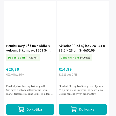
Bambusový kôš na prádlo s
Skladací úložný box 24 l 53 ×
vekom, 3 komory, 150 l S-
38,5 × 23 cm S-HA5109
HA0154
Dodanie 7 dní
(>20 ks)
Dodanie 7 dní
(>20 ks)
€26,39
€14,89
€21,46 bez DPH
€12,11 bez DPH
Praktický bambusový kôš na prádlo
Skladací úložný box Springos s objemom
Springos s vekom a 3 komorami vám
24 l je praktické univerzálne riešenie na
uľahčí triedenie bielizne už pri vkladaní.
uskladnenie rôznych drobností v
Ponúka objem 150 l, pevnú konštrukciu z
domácnosti. Má oválny tvar, rozmery 53 ×
bambusu a MDF a vďaka...
38,5 × 23 cm a po...
Do košíka
Do košíka