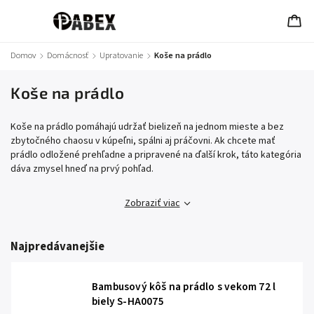
Domov
/
Domácnosť
/
Upratovanie
/
Koše na prádlo
Koše na prádlo
Koše na prádlo pomáhajú udržať bielizeň na jednom mieste a bez
zbytočného chaosu v kúpeľni, spálni aj práčovni. Ak chcete mať
prádlo odložené prehľadne a pripravené na ďalší krok, táto kategória
dáva zmysel hneď na prvý pohľad.
Zobraziť viac
Najpredávanejšie
Bambusový kôš na prádlo s vekom 72 l
biely S-HA0075