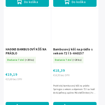
Do košíka
Do košíka
HA0065 BAMBUSOVÝ KÔŠ NA
Bambusový kôš na prádlo s
PRÁDLO
vekom 72 l S-HA0157
Dodanie 7 dní
(>20 ks)
Dodanie 7 dní
(>20 ks)
€18,39
€19,19
€14,95 bez DPH
€15,60 bez DPH
Praktický bambusový kôš na prádlo
Springos s vekom a objemom 72 l sa hodí
do kúpeľne aj spálne. Má obdĺžnikový tvar,
vnútornú textilnú vložku a vďaka veku na
zips pomáha udržať...