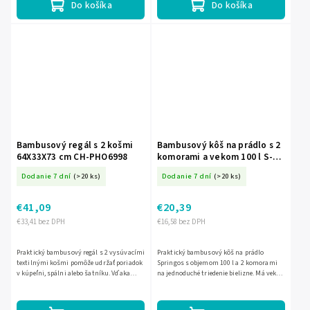
Do košíka
Do košíka
Bambusový regál s 2 košmi
Bambusový kôš na prádlo s 2
64X33X73 cm CH-PHO6998
komorami a vekom 100 l S-
HA0159
Dodanie 7 dní
(>20 ks)
Dodanie 7 dní
(>20 ks)
€41,09
€20,39
€33,41 bez DPH
€16,58 bez DPH
Praktický bambusový regál s 2 vysúvacími
Praktický bambusový kôš na prádlo
textilnými košmi pomôže udržať poriadok
Springos s objemom 100 l a 2 komorami
v kúpeľni, spálni alebo šatníku. Vďaka
na jednoduché triedenie bielizne. Má veko s
prírodnému bambusu pôsobí sviežo, ľahko
rúčkou z hrubej šnúry, pevnú konštrukciu
a prirodzene...
z bambusu a MDF a...