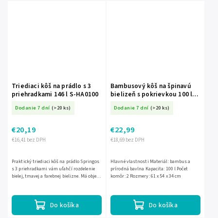
Triediaci kôš na prádlo s 3
Bambusový kôš na špinavú
priehradkami 146 l S-HA0100
bielizeň s pokrievkou 100 l
Massido
Dodanie 7 dní
(>20 ks)
Dodanie 7 dní
(>20 ks)
€20,19
€22,99
€16,41 bez DPH
€18,69 bez DPH
Praktický triediaci kôš na prádlo Springos
Hlavné vlastnosti Materiál: bambus a
s 3 priehradkami vám uľahčí rozdelenie
prírodná bavlna Kapacita: 100 l Počet
bielej, tmavej a farebnej bielizne. Má objem
komôr: 2 Rozmery: 61 x 54 x 34 cm
146 l, pevnú hliníkovú konštrukciu a je
skladací,...
Do košíka
Do košíka