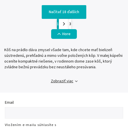
Načítať 18 ďalších
1
3
Hore
Kôš na prádlo dáva zmysel všade tam, kde chcete mať bielizeň
sústredenú, prehľadnú a mimo voľne položených kôp. V malej kúpeľni
oceníte kompaktné riešenie, v rodinnom dome zase kôš, ktorý
zvládne bežnú prevádzku bez neustáleho presúvania.
Zobraziť viac
Email
Vložením e-mailu súhlasíte s