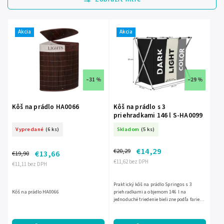
Najdrahšie
Najpredávanejšie
Akcia
Akcia
Abecedne
–31 %
–29 %
Kôš na prádlo HA0066
Kôš na prádlo s 3
priehradkami 146 l S-HA0099
Vypredané
(6 ks)
Skladom
(5 ks)
€14,29
€20,29
€13,66
€19,90
€11,62 bez DPH
€11,11 bez DPH
Praktický kôš na prádlo Springos s 3
Kôš na prádlo HA0066
priehradkami a objemom 146 l na
jednoduché triedenie bielizne podľa farieb.
Je ľahký, skladací a vybavený rukoväťami
na pohodlné prenášanie....