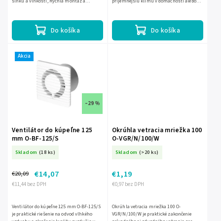
slnku a vlhkosti, Rýchla montáž a
príjemnejšiu klímu v domácnosti alebo
demontáž: šetri čas, Farba: biela, Materiál:
kancelárii. Pomáha zlepšiť kvalitu
plast, Chráni pred...
vzduchu, znižuje pocit...
Do košíka
Do košíka
Akcia
–29 %
Ventilátor do kúpeľne 125
Okrúhla vetracia mriežka 100
mm O-BF-125/S
O-VGR/N/100/W
Skladom
(18 ks)
Skladom
(>20 ks)
€14,07
€1,19
€20,09
€11,44 bez DPH
€0,97 bez DPH
Ventilátor do kúpeľne 125 mm O-BF-125/S
Okrúhla vetracia mriežka 100 O-
je praktické riešenie na odvod vlhkého
VGR/N/100/W je praktické zakončenie