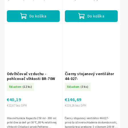
prevádzky – studený, teplý aj horúci
maximálna hlučnosť: 34 dB odporúčaná
vzduch. Vďaka nastaviteľnému...
maximálna...
Do košíka
Do košíka
Odvlhčovač vzduchu -
Čierny stojanový ventilátor
pohlcovač vlhkosti BR-70W
44-027-
Skladom
(12 ks)
Skladom
(3 ks)
€40,19
€146,69
€32,67 bez DPH
€119,26 bez DPH
Hlavné funkcie Kapacita 250 ml - 300 ml
Čierny stojanový ventilátor 44-027-
približne za deň pri 30 °C, 80 % relatívnej
prináša účinné ochladenie do domácnosti,
vlhkosti Chladiaci prvok Peltierov
kancelárie aj predajne. S výkonom 200 W a