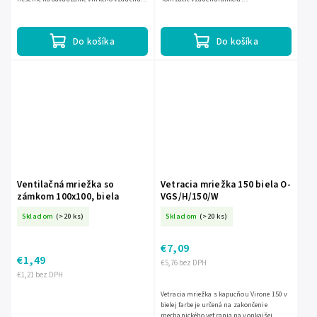
kúpeľne. Tichá prevádzka s hlučnosťou len
aromaterapiestudená hmlavysoká
26 dB neruší pri...
účinnosť: 250 ml/hautomatické...
Do košíka
Do košíka
Ventilačná mriežka so
Vetracia mriežka 150 biela O-
zámkom 100x100, biela
VGS/H/150/W
Skladom
(>20 ks)
Skladom
(>20 ks)
€7,09
€1,49
€5,76 bez DPH
€1,21 bez DPH
Vetracia mriežka s kapucňou Virone 150 v
bielej farbe je určená na zakončenie
mechanického vetrania na vonkajšej