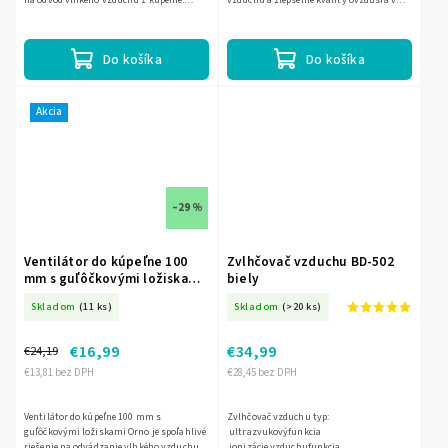
na odvod vlhkého vzduchu z kúpeľne.
vzduchu a zlepšenie kvality ovzdušia v
Montuje sa na stenu a vďaka kompaktnej
kúpeľni. Vďaka tichej prevádzke s
konštrukcii s krátkym 125...
hlučnosťou len 34 dB...
Do košíka
Do košíka
Akcia
–29 %
Ventilátor do kúpeľne 100
Zvlhčovač vzduchu BD-502
mm s guľôčkovými ložiskami
biely
O-OR-WL-3201/100/S
Skladom
(11 ks)
Skladom
(>20 ks)
€16,99
€34,99
€24,19
€13,81 bez DPH
€28,45 bez DPH
Ventilátor do kúpeľne 100 mm s
Zvlhčovač vzduchu typ:
guľôčkovými ložiskami Orno je spoľahlivé
ultrazvukovýfunkcia
riešenie na odvádzanie vlhkého vzduchu z
ionizácie vzduchufunkcia