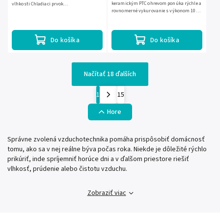
keramickým PTC ohrevom ponúka rýchle a
vlhkosti Chladiaci prvok
rovnomerné vykurovanie s výkonom 1000
Peltierovtermoelektrický modul...
alebo 2000 W. Má 3 režimy práce,
nastaviteľnú teplotu 10 – 49 °C,...
Do košíka
Do košíka
Načítať 18 ďalších
1
15
Hore
Správne zvolená vzduchotechnika pomáha prispôsobiť domácnosť
tomu, ako sa v nej reálne býva počas roka. Niekde je dôležité rýchlo
prikúriť, inde spríjemniť horúce dni a v ďalšom priestore riešiť
vlhkosť, prúdenie alebo čistotu vzduchu.
Zobraziť viac