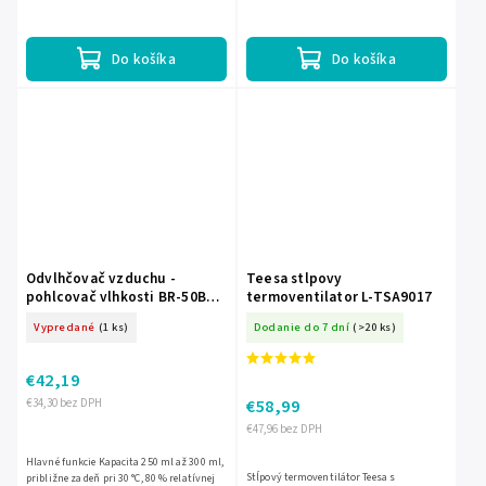
napájanie 220 - 240 V, Objem...
Do košíka
Do košíka
Odvlhčovač vzduchu -
Teesa stlpovy
pohlcovač vlhkosti BR-50B
termoventilator L-TSA9017
čierny
Vypredané
(1 ks)
Dodanie do 7 dní
(>20 ks)
€42,19
€58,99
€34,30 bez DPH
€47,96 bez DPH
Hlavné funkcie Kapacita 250 ml až 300 ml,
Stĺpový termoventilátor Teesa s
približne za deň pri 30 °C, 80 % relatívnej