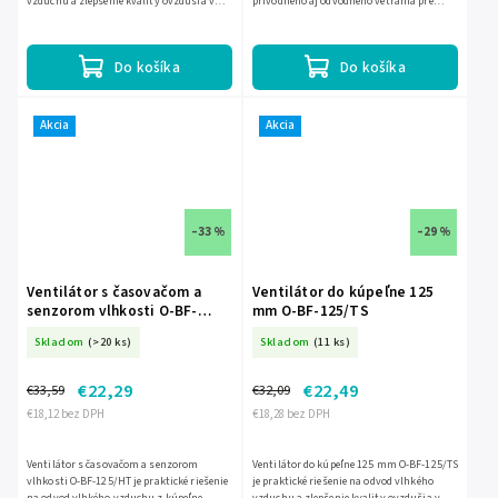
vzduchu a zlepšenie kvality ovzdušia v
prívodného aj odvodného vetrania pre
kúpeľni. Vďaka tichej prevádzke so
vnútorné aj vonkajšie použitie. Určená je
zvukovým tlakom len 34...
pre potrubie s priemerom 100...
Do košíka
Do košíka
Akcia
Akcia
–33 %
–29 %
Ventilátor s časovačom a
Ventilátor do kúpeľne 125
senzorom vlhkosti O-BF-
mm O-BF-125/TS
125/HT
Skladom
(>20 ks)
Skladom
(11 ks)
€22,29
€22,49
€33,59
€32,09
€18,12 bez DPH
€18,28 bez DPH
Ventilátor s časovačom a senzorom
Ventilátor do kúpeľne 125 mm O-BF-125/TS
vlhkosti O-BF-125/HT je praktické riešenie
je praktické riešenie na odvod vlhkého