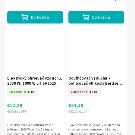
strane budovy. Kapucňa pomáha chrániť
potrubie pred dažďovou...
Do košíka
Do košíka
Elektrický ohrievač vzduchu,
Odvlhčovač vzduchu -
2000 W, 1000 W L-TSA8025
pohlcovač vlhkosti Berdsen
BR-22A biely
Skladom
(>20 ks)
Vypredané
(13 ks)
€12,29
€64,19
€9,99 bez DPH
€52,19 bez DPH
Elektrický ohrievač vzduchu Teesa s
Hlavné vlastnosti výkon: 700 ml za deň
príkonom 2000 W ponúka 2 stupne
chladiaci prvok: termoelektrický modul
vykurovania (1000 W / 2000 W) a 3 režimy
Peltiera príkon: 90 W napájanie: 220 - 240 V