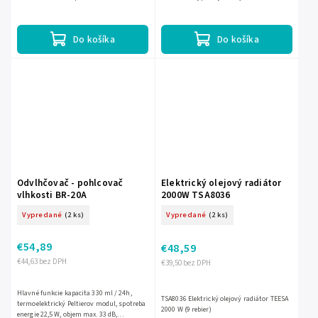
termoelektrický modul...
veľkým 45 cm priemerom zabezpečuje
silné a rovnomerné...
Do košíka
Do košíka
Odvlhčovač - pohlcovač
Elektrický olejový radiátor
vlhkosti BR-20A
2000W TSA8036
Vypredané
(2 ks)
Vypredané
(2 ks)
€54,89
€48,59
€44,63 bez DPH
€39,50 bez DPH
Hlavné funkcie kapacita 330 ml / 24h,
TSA8036 Elektrický olejový radiátor TEESA
termoelektrický Peltierov modul, spotreba
2000 W (9 rebier)
energie 22,5 W, objem max. 33 dB,