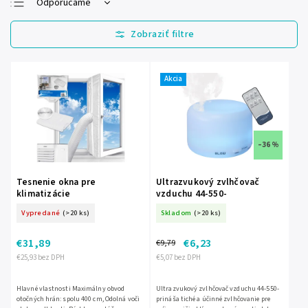
Odporúčame
Najlacnejšie
Najdrahšie
Najpredávanejšie
Akcia
Abecedne
–36 %
Tesnenie okna pre
Ultrazvukový zvlhčovač
klimatizácie
vzduchu 44-550-
Vypredané
(>20 ks)
Skladom
(>20 ks)
€31,89
€6,23
€9,79
€25,93 bez DPH
€5,07 bez DPH
Hlavné vlastnosti Maximálny obvod
Ultrazvukový zvlhčovač vzduchu 44-550-
otočných hrán: spolu 400 cm, Odolná voči
prináša tiché a účinné zvlhčovanie pre