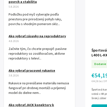
povrch a stabilita
5.8.2026
Podložku pod myš vyberajte podľa
priestoru pre prirodzený pohyb ruky,
povrchu s vhodným pomerom sklz...
Ako vybrať zásuvky na reproduktory
4.8.2026
Začnite tým, čo chcete prepojiť: pasívne
Športová
reproduktory so zosilňovačom, aktívne
L400 L-K
reproduktory s televí...
Dodanie 
Ako vybrať pracovné rukavice
€54,1
3.8.2026
€44,06 bez DP
Rukavice na prenášanie materiálu nemusia
fungovať pri drobnej montáži a príjemný
Športová ka
model do dielne nem...
videá v 4K 
široký záber 
podporu apli
Ako vybrať JACK konektory k