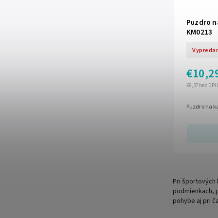
Puzdro n
KM0213
Vypreda
€10,2
€8,37 bez DPH
Puzdro na 
Pri športových 
podmienkach, p
pohybe aj pri ča