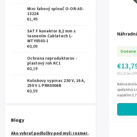
Mini ťahový spínač O-OR-AE-
13224
€1,49
SAT F konektor 8,2 mm s
Náhradná
tesnením Cabletech L-
WTY0503-1
€0,09
Dodanie 
Ochrana reproduktorov -
plastový roh KC1
€13,7
€0,19
€11,21 bez DP
Koliskovy vypinac 230 V, 16 A,
Náhradná ba
250 V L-PRK0006B
spoľahlivý L
€0,59
napätím 3,7 
náhrada pôvo
Blogy
Ako vybrať podložky pod myš: rozmer,