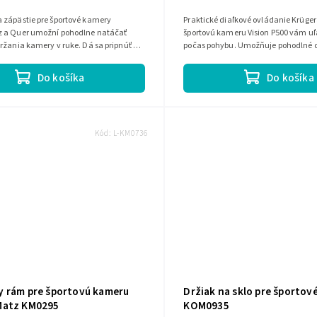
 zápästie pre športové kamery
Praktické diaľkové ovládanie Krüge
 a Quer umožní pohodlne natáčať
športovú kameru Vision P500 vám u
ržania kamery v ruke. Dá sa pripnúť na
počas pohybu. Umožňuje pohodlné 
ameno alebo nohu a vďaka...
kamery na vzdialenosť až 15 m a vď
Do košíka
Do košíka
Kód:
L-KM0736
 rám pre športovú kameru
Držiak na sklo pre športov
Matz KM0295
KOM0935