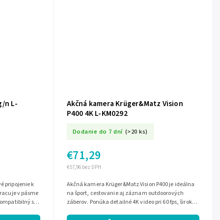
g/n L-
Akčná kamera Krüger&Matz Vision
P400 4K L-KM0292
Dodanie do 7 dní
(>20 ks)
€71,29
€57,96 bez DPH
é pripojenie k
Akčná kamera Krüger&Matz Vision P400 je ideálna
 Pracuje v pásme
na šport, cestovanie aj záznam outdoorových
kompatibilný so
záberov. Ponúka detailné 4K video pri 60 fps, široký
170° záber, 2" displej, Wi?Fi...