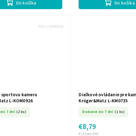
Do košíka
Do košíka
Kód:
L-KOM0926
a sportovu kameru
Diaľkové ovládanie pre ka
Matz L-KOM0926
Krüger&Matz L-KM0735
do 7 dní
(2 ks)
Dodanie do 7 dní
(1 ks)
€8,79
€7,15 bez DPH