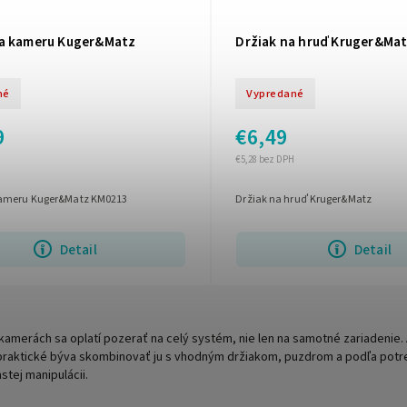
a kameru Kuger&Matz
Držiak na hruď Kruger&Ma
né
Vypredané
9
€6,49
€5,28 bez DPH
kameru Kuger&Matz KM0213
Držiak na hruď Kruger&Matz
Detail
Detail
kamerách sa oplatí pozerať na celý systém, nie len na samotné zariadenie
raktické býva skombinovať ju s vhodným držiakom, puzdrom a podľa potreby
stej manipulácii.