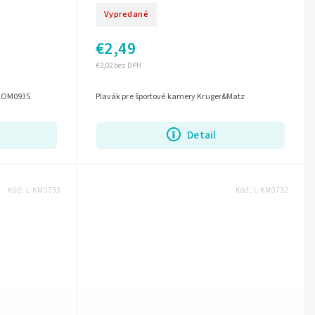
Vypredané
€2,49
€2,02 bez DPH
 KOM0935
Plavák pre športové kamery Kruger&Matz
Detail
Kód:
L-KM0733
Kód:
L-KM0732