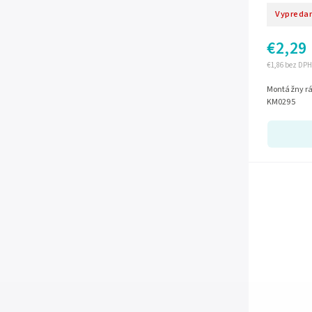
Vypreda
€2,29
€1,86 bez DPH
Montážny rá
KM0295