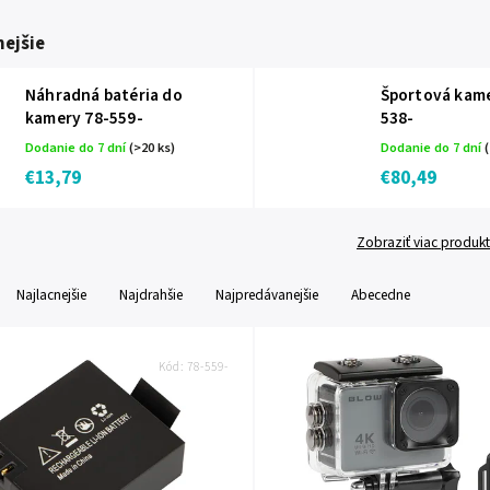
ejšie
Náhradná batéria do
Športová kame
kamery 78-559-
538-
Dodanie do 7 dní
(>20 ks)
Dodanie do 7 dní
(
€13,79
€80,49
Zobraziť viac produk
Najlacnejšie
Najdrahšie
Najpredávanejšie
Abecedne
Kód:
78-559-