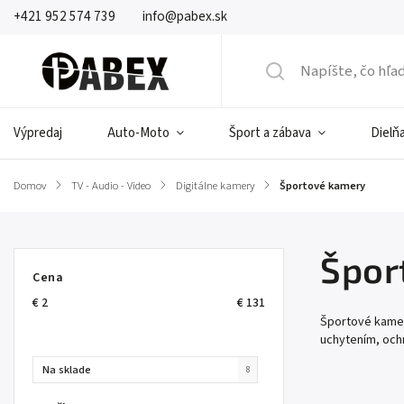
+421 952 574 739
info@pabex.sk
Výpredaj
Auto-Moto
Šport a zábava
Dielňa
Domov
/
TV - Audio - Video
/
Digitálne kamery
/
Športové kamery
Špor
Cena
€
2
€
131
Športové kamer
uchytením, ochr
Na sklade
8