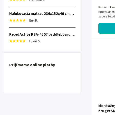
Remienok na
Krüger&Matz
Nafukovacia matrac 236x152x46 cm so zabudovanou elektrickou pumpou INTEX 64448
zábery bez d
Erik R.
zápästie, r
Rebel Active RBA-4507 paddleboard, 335 cm L-RBA-4507-OR
Lukáš S.
Prijímame online platby
Montážny
Kruger&