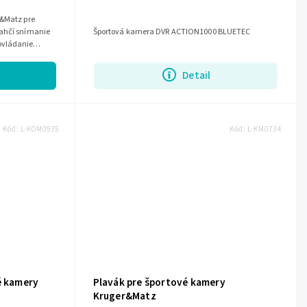
r&Matz pre
ľahčí snímanie
Športová kamera DVR ACTION1000 BLUETEC
ovládanie
aka...
Detail
Kód:
L-KOM0935
Kód:
L-KM0734
é kamery
Plavák pre športové kamery
Kruger&Matz