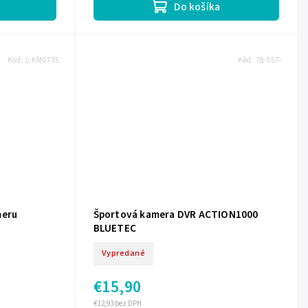
Do košíka
Kód:
L-KM0735
Kód:
78-557-
meru
Športová kamera DVR ACTION1000
BLUETEC
Vypredané
€15,90
€12,93 bez DPH