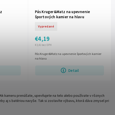
tz
Pás Kruger&Matz na upevnenie
športových kamier na hlavu
Vypredané
€4,19
€3,41 bez DPH
Pás Kruger&Matz na upevnenie športových kamier
na hlavu
Detail
. Ak kameru prenášate, upevňujete na telo alebo používate v rôznych
 aj s batériou navyše. Tak si zostavíte výbavu, ktorá dáva zmysel pri