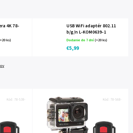
ra 4K 78-
USB WiFi adaptér 802.11
b/g/n L-KOM0639-1
>20 ks)
Dodanie do 7 dní
(>20 ks)
€5,99
tov
Kód:
78-538-
Kód:
78-568-