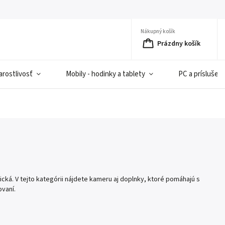
Nákupný košík
Prázdny košík
rostlivosť
Mobily - hodinky a tablety
PC a príslušen
á. V tejto kategórii nájdete kameru aj doplnky, ktoré pomáhajú s
ovaní.