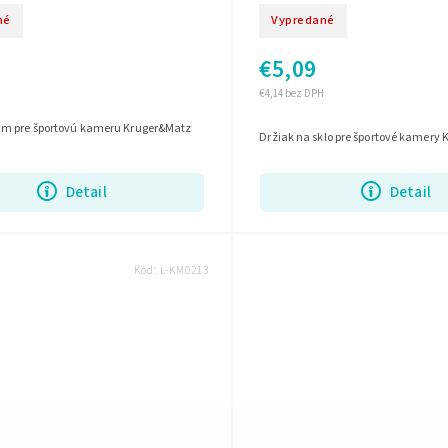
né
Vypredané
€5,09
€4,14 bez DPH
m pre športovú kameru Kruger&Matz
Držiak na sklo pre športové kamery
Detail
Detail
Kód:
L-KM0213