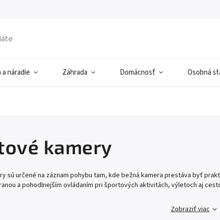
 a náradie
Záhrada
Domácnosť
Osobná sta
tové kamery
y sú určené na záznam pohybu tam, kde bežná kamera prestáva byť praktick
anou a pohodlnejším ovládaním pri športových aktivitách, výletoch aj cest
Zobraziť viac