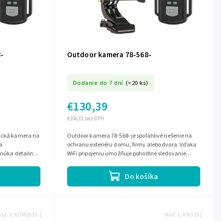
-
Outdoor kamera 78-568-
Dodanie do 7 dní
(>20 ks)
€130,39
€106,01 bez DPH
tická kamera na
Outdoor kamera 78-568- je spoľahlivé riešenie na
 a
ochranu exteriéru domu, firmy alebo dvora. Vďaka
onúka detailný
WiFi pripojeniu umožňuje pohodlné sledovanie
..
obrazu na diaľku a pomáha mať...
Do košíka
Kód:
L-KOM0639-1
Kód:
L-KM0292