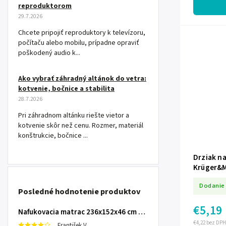
reproduktorom
29.7.2026
Chcete pripojiť reproduktory k televízoru,
počítaču alebo mobilu, prípadne opraviť
poškodený audio k...
Ako vybrať záhradný altánok do vetra:
kotvenie, bočnice a stabilita
28.7.2026
Pri záhradnom altánku riešte vietor a
kotvenie skôr než cenu. Rozmer, materiál
konštrukcie, bočnice ...
Drziak n
Krüger&
Dodanie 
Posledné hodnotenie produktov
€5,19
Nafukovacia matrac 236x152x46 cm so zabudovanou elektrickou pumpou INTEX 64448
€4,22 bez DPH
František V.