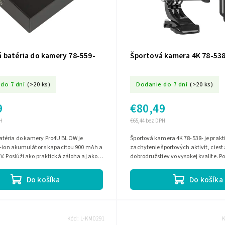
 batéria do kamery 78-559-
Športová kamera 4K 78-538
do 7 dní
(>20 ks)
Dodanie do 7 dní
(>20 ks)
9
€80,49
H
€65,44 bez DPH
téria do kamery Pro4U BLOW je
Športová kamera 4K 78-538- je prak
i-ion akumulátor s kapacitou 900 mAh a
zachytenie športových aktivít, ciest
V. Poslúži ako praktická záloha aj ako
dobrodružstiev vo vysokej kvalite. P
dnej batérie pre...
4K záznam, takže vaše zábery budú.
Do košíka
Do košíka
Kód:
L-KM0291