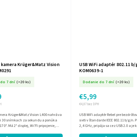
 kamera Krüger&Matz Vision
USB WiFi adaptér 802.11 b/
M0291
KOM0639-1
do 7 dní
(>20 ks)
Dodanie do 7 dní
(>20 ks)
9
€5,99
H
€4,87 bez DPH
mera Krüger&Matz Vision L400 nahráva
USB WiFi adaptér Rebel pre bezdrôtov
pri 30 snímkach za sekundu a ponúka
sieti v štandarde IEEE 802.11 b/g/n.
170°. Má 2" displej, Wi?Fi pripojenie,
2,4 GHz, pripája sa cez USB 2.0 a je 
kácie v smartfóne...
systémami Windows...