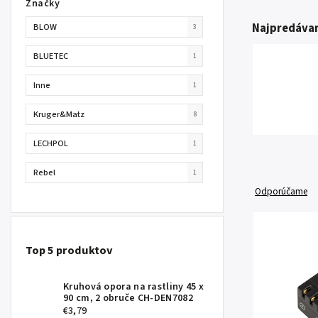
Značky
Najpredávan
BLOW
3
BLUETEC
1
Inne
1
Kruger&Matz
8
LECHPOL
1
Rebel
1
Odporúčame
Top 5 produktov
Kruhová opora na rastliny 45 x
90 cm, 2 obruče CH-DEN7082
€3,79