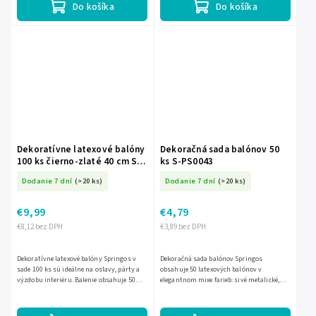
Do košíka
Do košíka
Dekoratívne latexové balóny
Dekoračná sada balónov 50
100 ks čierno-zlaté 40 cm S-
ks S-PS0043
PS0048
Dodanie 7 dní
(>20 ks)
Dodanie 7 dní
(>20 ks)
€9,99
€4,79
€8,12 bez DPH
€3,89 bez DPH
Dekoratívne latexové balóny Springos v
Dekoračná sada balónov Springos
sade 100 ks sú ideálne na oslavy, párty a
obsahuje 50 latexových balónov v
výzdobu interiéru. Balenie obsahuje 50
elegantnom mixe farieb: sivé metalické,
zlatých metalických a 50 čiernych
biele, zlaté metalické a priehľadné s
balónov, ktoré po...
konfety. Po nafúknutí majú...