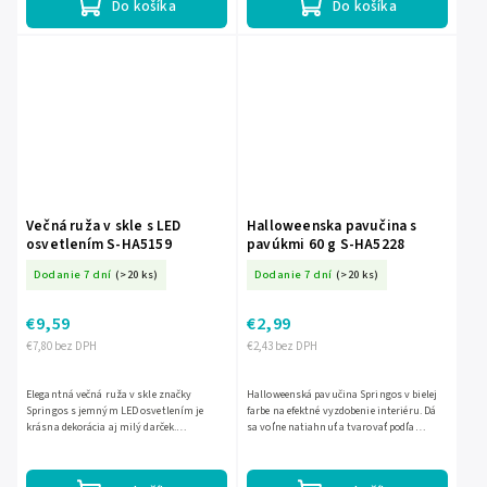
Do košíka
Do košíka
Večná ruža v skle s LED
Halloweenska pavučina s
osvetlením S-HA5159
pavúkmi 60 g S-HA5228
Dodanie 7 dní
(>20 ks)
Dodanie 7 dní
(>20 ks)
€9,59
€2,99
€7,80 bez DPH
€2,43 bez DPH
Elegantná večná ruža v skle značky
Halloweenská pavučina Springos v bielej
Springos s jemným LED osvetlením je
farbe na efektné vyzdobenie interiéru. Dá
krásna dekorácia aj milý darček.
sa voľne natiahnuť a tvarovať podľa
Kombinácia skla, dreva a plastu vynikne
potreby, pričom vystačí približne na
vďaka farebnej ruži s holo...
plochu 3,5 m. Súčasťou...