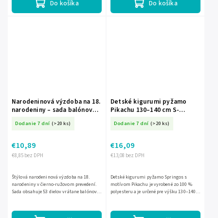
Do košíka
Do košíka
Narodeninová výzdoba na 18.
Detské kigurumi pyžamo
narodeniny – sada balónov
Pikachu 130–140 cm S-
Happy Birthday, čierno-
HA7315
Dodanie 7 dní
(>20 ks)
Dodanie 7 dní
(>20 ks)
ružová, 53 ks S-PS0025
€10,89
€16,09
€8,85 bez DPH
€13,08 bez DPH
Štýlová narodeninová výzdoba na 18.
Detské kigurumi pyžamo Springos s
narodeniny v čierno-ružovom prevedení.
motívom Pikachu je vyrobené zo 100 %
Sada obsahuje 53 dielov vrátane balónov,
polyesteru a je určené pre výšku 130–140
číslic 1 a 8, nápisu Happy Birthday, hviezd,
cm. Má kapucňu bez šnúrok, 2 vrecká,
stužky,...
zapínanie na zips vzadu a...