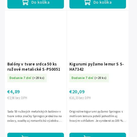
Do košíka
Do košíka
Balóny v tvare srdca 50 ks
Kigurumi pyžamo lemur S S-
ružové metalické S-PS0051
HA7342
Dodanie 7 dní
(>20 ks)
Dodanie 7 dní
(>20 ks)
€4,89
€20,09
€3,98 bez DPH
€16,33 bez DPH
Sada 50 ružových metalických balónov v
Originálne kigurumi pyžamo Springos s
tvare srdca značky Springos je ideálna na
motívom lemura poteší pohodlím aj
oslavy, svadby aj romantickú výzdobu.
hravým vzhľadom. Je vyrobené zo 100 %
Latexové balóny po nafúknutí dosahujú
polyesteru, má všitú kapucňu bez šnúrky,
približne 30 cm a...
dve vrecká a zapínanie na...