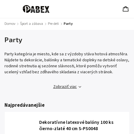
Domov
/
Šport a zábava
/
Pre deti
/
Party
Party
Party kategória je miesto, kde sa z výzdoby stáva hotová atmosféra.
Nájdete tu dekorácie, balóniky a tematické doplnky na detské oslavy,
rodinné stretnutia aj sezónne slávnosti, ktoré pomôžu vytvoriť
ucelený vzhľad bez zdĺhavého skladania z viacerých stránok.
Zobraziť viac
Najpredávanejšie
Dekoratívne latexové balóny 100 ks
čierno-zlaté 40 cm S-PS0048