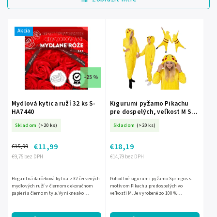
Najdrahšie
Najpredávanejšie
Akcia
Abecedne
–25 %
Mydlová kytica ruží 32 ks S-
Kigurumi pyžamo Pikachu
HA7440
pre dospelých, veľkosť M S-
HA7317
Skladom
(>20 ks)
Skladom
(>20 ks)
€11,99
€18,19
€15,99
€9,75 bez DPH
€14,79 bez DPH
Elegantná darčeková kytica z 32 červených
Pohodlné kigurumi pyžamo Springos s
mydlových ruží v čiernom dekoračnom
motívom Pikachu pre dospelých vo
papieri a čiernom tyle. Vynikne ako
veľkosti M. Je vyrobené zo 100 %
romantický darček aj originálna dekorácia,
polyesteru, má kapucňu bez šnúrok, 2
doplnená stuhou s...
vrecká a zapínanie na zips vzadu a...