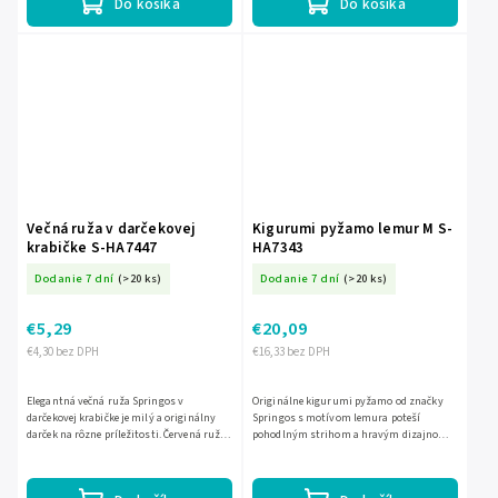
Do košíka
Do košíka
Večná ruža v darčekovej
Kigurumi pyžamo lemur M S-
krabičke S-HA7447
HA7343
Dodanie 7 dní
(>20 ks)
Dodanie 7 dní
(>20 ks)
€5,29
€20,09
€4,30 bez DPH
€16,33 bez DPH
Elegantná večná ruža Springos v
Originálne kigurumi pyžamo od značky
darčekovej krabičke je milý a originálny
Springos s motívom lemura poteší
darček na rôzne príležitosti. Červená ruža
pohodlným strihom a hravým dizajnom.
z plastu je pevne uchytená v krabičke s
Je vyrobené zo 100 % polyesteru, má
mäkkým podkladom,...
kapucňu bez sťahovacích šnúrok,...