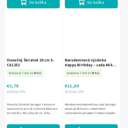
Do košíka
Do košíka
Vianočný škriatok 20 cm S-
Narodeninová výzdoba
CA1252
Happy Birthday – sada 48 ks s
balónmi, girlandou a oponou
Dodanie 7 dní
(>20 ks)
Dodanie 7 dní
(>20 ks)
S-PS0035
€3,79
€11,69
€3,08 bez DPH
€9,50 bez DPH
Vianočný škriatok Springos s krásnym
Narodeninová dekoratívna sada Springos
spracovaním je milá sviatočná dekorácia
obsahuje 48 kusov v metalickom
do interiéru. Má výšku 20 cm, šírku
viacfarebnom prevedení. V balení nájdete
približne 13 cm a v ruke drží tvarovateľný
balóniky, nápis Happy Birthday, papierovú
doplnok, ktorý si...
girlandu, zlatú aj bielu...