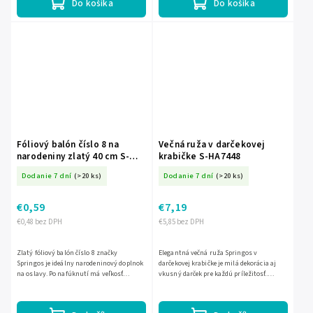
Do košíka
Do košíka
Fóliový balón číslo 8 na
Večná ruža v darčekovej
narodeniny zlatý 40 cm S-
krabičke S-HA7448
PS0030
Dodanie 7 dní
(>20 ks)
Dodanie 7 dní
(>20 ks)
€0,59
€7,19
€0,48 bez DPH
€5,85 bez DPH
Zlatý fóliový balón číslo 8 značky
Elegantná večná ruža Springos v
Springos je ideálny narodeninový doplnok
darčekovej krabičke je milá dekorácia aj
na oslavy. Po nafúknutí má veľkosť
vkusný darček pre každú príležitosť.
približne 40 cm a v balení nájdete 1 kus s
Červená ruža z plastu je uložená v štýlovej
úchytmi na zavesenie.
zlato-červenej krabičke...