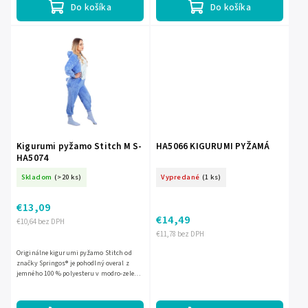
Do košíka
Do košíka
Kigurumi pyžamo Stitch M S-
HA5066 KIGURUMI PYŽAMÁ
HA5074
Skladom
(>20 ks)
Vypredané
(1 ks)
€13,09
€14,49
€10,64 bez DPH
€11,78 bez DPH
Originálne kigurumi pyžamo Stitch od
značky Springos® je pohodlný overal z
jemného 100 % polyesteru v modro-zeleno-
ružovom prevedení. Má neodnímateľnú
kapucňu bez šnúrok, 2...