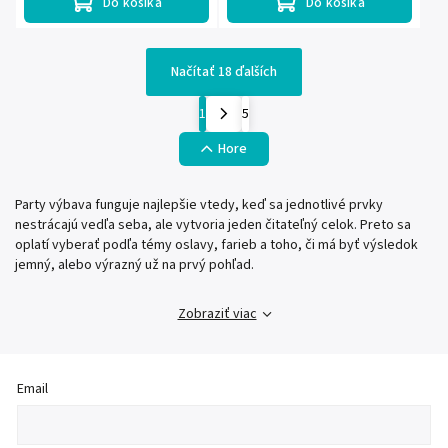
Do košíka
Do košíka
Načítať 18 ďalších
1
5
Hore
Party výbava funguje najlepšie vtedy, keď sa jednotlivé prvky
nestrácajú vedľa seba, ale vytvoria jeden čitateľný celok. Preto sa
oplatí vyberať podľa témy oslavy, farieb a toho, či má byť výsledok
jemný, alebo výrazný už na prvý pohľad.
Zobraziť viac
Email