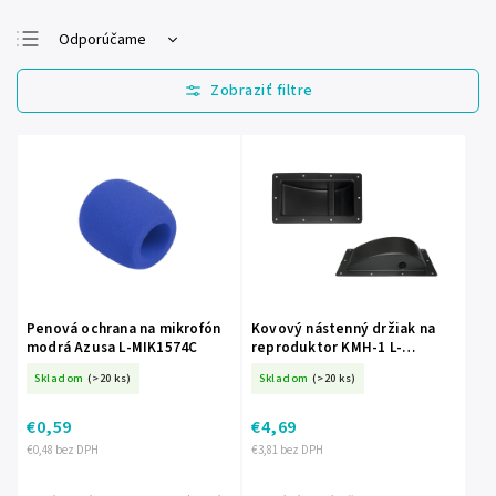
Odporúčame
Najlacnejšie
Najdrahšie
Najpredávanejšie
Abecedne
Penová ochrana na mikrofón
Kovový nástenný držiak na
modrá Azusa L-MIK1574C
reproduktor KMH-1 L-
UCH0008
Skladom
(>20 ks)
Skladom
(>20 ks)
€0,59
€4,69
€0,48 bez DPH
€3,81 bez DPH