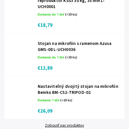
reproduktor KSS3 30 kg, 35 mm L-
UCH0001
Dodanie do 7 dní
(>20 ks)
€18,79
Stojan na mikrofón s ramenom Azusa
GMS-08 L-UCH0036
Dodanie do 7 dní
(>20 ks)
€12,89
Nastaviteľný dvojitý stojan na mikrofón
Bemko BM-C52-TRIPOD-02
Dodanie 7 dní
(>20 ks)
€26,09
Zobraziť viac produktov