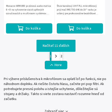
Monacor ARM-880 je zónová audio matica
Štvorkanálový UHF PLL mikrofónový
8 × 8 na vytvorenie viacstupňových
prijímač IMG TXS-646 do 19" racku je
ozvučovacích a multiroom systémov.
určený pre profesionálne bezdrôtové
Umožňuje pripojiť 8 audio zdrojov a
ozvučenie. Ponúka stabilný príjem so
rozvádzať ich do 8 výstupných...
systémom true diversity, 4...
Do košíka
Do košíka
Načítať 11 ďalších
1
2
Hore
Pri výbere príslušenstva k mikrofónom sa oplatí ísť po funkcii, nie po
náhodnom doplnku. Ak riešite čistotu hlasu, začnite pri pop filtri. Ak
potrebujete presnú polohu a istejšie uchytenie, dôležitejšie sú
stojany a držiaky. Takto si viete zostavu nastaviť rozumne hneď od
začiatku.
Zobraziť viac