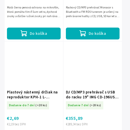
Malá čierna penová ochrana na mikrofón,
Rackový CD/MP3 prehrávač Monacor s
ktorá pomáha tlmiť šum vetra, dychové
Bluetooth a FM RDS tunerom je určený na
zvuky a ďalšie rušivé zvuky pri nahrávaní
prehrávanie hudby z CD, USB, SD kariet aj
aj vystúpeniach. Vhodná pre väčšinu
cez bezdrôtové pripojenie. Vďaka
malých mikrofónov a...
prevedeniu 19" 1U sa hodí...
Do košíka
Do košíka
Plastový nástenný držiak na
DJ CD/MP3 prehrávač s USB
reproduktor KPH-1 L-
do racku 19" IMG CD-196USB
UCH0009
EC-25386
Dodanie do 7 dní
(>20 ks)
Dodanie 7 dní
(>20 ks)
€2,69
€355,89
€2,19 bez DPH
€289,34 bez DPH