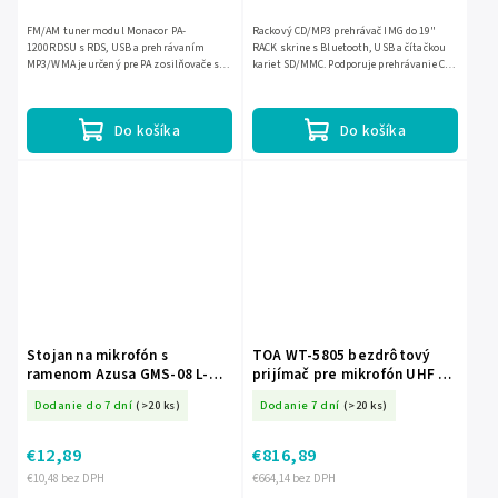
FM/AM tuner modul Monacor PA-
Rackový CD/MP3 prehrávač IMG do 19"
1200RDSU s RDS, USB a prehrávaním
RACK skrine s Bluetooth, USB a čítačkou
MP3/WMA je určený pre PA zosilňovače s
kariet SD/MMC. Podporuje prehrávanie CD,
priestorom na modul. Ponúka digitálny
CD-R, CD-RW aj MP3 súborov, má IR
LCD displej, vyhľadávanie staníc,...
diaľkové ovládanie a...
Do košíka
Do košíka
Stojan na mikrofón s
TOA WT-5805 bezdrôtový
ramenom Azusa GMS-08 L-
prijímač pre mikrofón UHF 64
UCH0036
kanálov EC-21938
Dodanie do 7 dní
(>20 ks)
Dodanie 7 dní
(>20 ks)
€12,89
€816,89
€10,48 bez DPH
€664,14 bez DPH