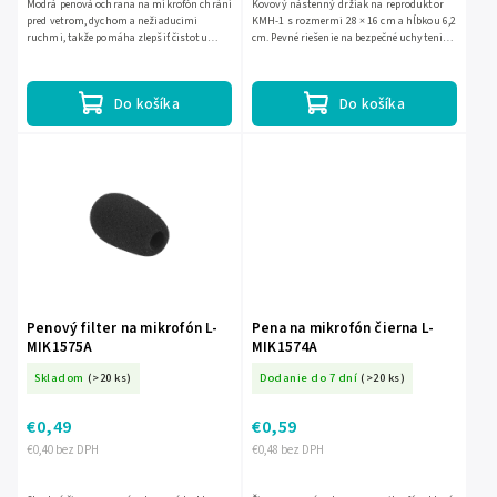
Modrá penová ochrana na mikrofón chráni
Kovový nástenný držiak na reproduktor
pred vetrom, dychom a nežiaducimi
KMH-1 s rozmermi 28 × 16 cm a hĺbkou 6,2
ruchmi, takže pomáha zlepšiť čistotu
cm. Pevné riešenie na bezpečné uchytenie
zvuku pri nahrávaní aj vystupovaní. Je
reproduktora na stenu.
vhodná pre väčšinu...
Do košíka
Do košíka
Penový filter na mikrofón L-
Pena na mikrofón čierna L-
MIK1575A
MIK1574A
Skladom
(>20 ks)
Dodanie do 7 dní
(>20 ks)
€0,49
€0,59
€0,40 bez DPH
€0,48 bez DPH