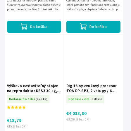
Žltá hubka na mikrofón pomáha tlmiť
Červená ochranná hubka na mikrofón,
šum vetra, dychové zvuky a ďalšie rušenie
ktorá pomáha tlmiť neželané ruchy, ako je
pri nahrávaní aj naživo. Chráni mikrofón
vietor či dych, a zlepšuje čistotu zvuku pri
a zlepšuje čistotu zvuku v štúdiu aj na
nahrávaní aj vystúpeniach. Vhodná pre
pódiu.
väčšinu bežných...
Do košíka
Do košíka
Výškovo nastaviteľný stojan
Digitálny zvukový procesor
na reproduktor KSS3 30 kg,
TOA DP-SP3, 2 vstupy / 6
35 mm L-UCH0001
výstupov EC-DP-SP3
Dodanie do 7 dní
(>20 ks)
Dodanie 7 dní
(>20 ks)
€4 033,90
€18,79
€3 279,59 bez DPH
€15,28 bez DPH