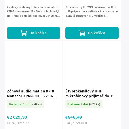
Plastový nástenný držiak na reproduktor
Profesionálny CD/MP3 prehrávač pre DJ s
KPH-1 s rozmermi 23 × 19 cm a hĺbkou 6,2
USB pripojením a anti-shock ochranou pre
cm. Praktické riešenie na pevné uchytenie
plynulé prehrávanie. Umožňuje
reproduktora na stenu.
prehrávanie audio CD, CD-R, MP3, prácu so
súbormi v priečinkoch,...
Do košíka
Do košíka
Zónová audio matica 8 × 8
Štvorokanálový UHF
Monacor ARM-880 EC-25071
mikrofónový prijímač do 19"
racku IMG TXS-646 EC-24723
Dodanie 7 dní
(>20 ks)
Dodanie 7 dní
(>20 ks)
€2 029,90
€846,49
€1 650,33 bez DPH
€688,20 bez DPH