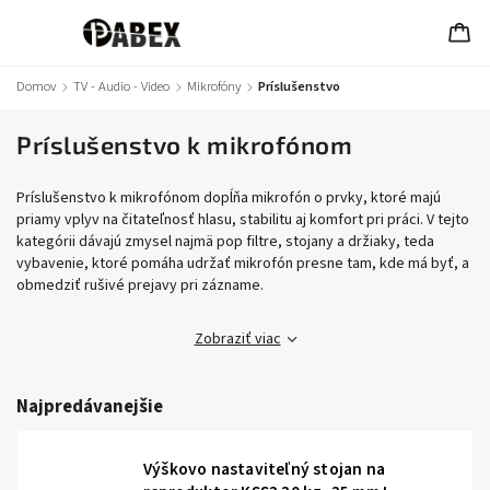
Domov
/
TV - Audio - Video
/
Mikrofóny
/
Príslušenstvo
Príslušenstvo k mikrofónom
Príslušenstvo k mikrofónom dopĺňa mikrofón o prvky, ktoré majú
priamy vplyv na čitateľnosť hlasu, stabilitu aj komfort pri práci. V tejto
kategórii dávajú zmysel najmä pop filtre, stojany a držiaky, teda
vybavenie, ktoré pomáha udržať mikrofón presne tam, kde má byť, a
obmedziť rušivé prejavy pri zázname.
Zobraziť viac
Najpredávanejšie
Výškovo nastaviteľný stojan na