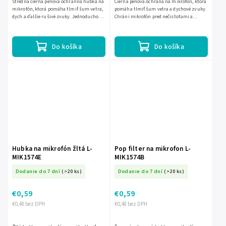
Stredná čierna penová ochranná hubka na
Čierna penová ochrana na mikrofón, ktorá
mikrofón, ktorá pomáha tlmiť šum vetra,
pomáha tlmiť šum vetra a dychové zvuky.
dych a ďalšie rušivé zvuky. Jednoducho sa
Chráni mikrofón pred nečistotami a
nasadzuje a je vhodná pre väčšinu
vlhkosťou a zlepšuje čistotu záznamu aj
bežných mikrofónov.
hovoreného prejavu.
Do košíka
Do košíka
Hubka na mikrofón žltá L-
Pop filter na mikrofon L-
MIK1574E
MIK1574B
Dodanie do 7 dní
(>20 ks)
Dodanie do 7 dní
(>20 ks)
€0,59
€0,59
€0,48 bez DPH
€0,48 bez DPH