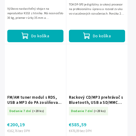
TOA DP-SP3 je digitálny zvukový procesor
Výškovo nastaviteľný stojan na
na profesionálnu úpravu a rozvod zvuku
reproduktor KSS3 z hliníka. Má nosnosť do
vo viaczónových ozvučeniach. Ponúka 2
30 kg, priemer rúrky 35 mm a
audio vstupy, 6 výstupov a 4 riadiace
nastaviteľnú výšku od 1,2 do 1,8 m.
vstupy, pričom 2 × 6...
Do košíka
Do košíka
FM/AM tuner modul s RDS,
Rackový CD/MP3 prehrávač s
USB a MP3 do PA zosilňovača
Bluetooth, USB a SD/MMC
Monacor PA-1200RDSU EC-
EC-23577
Dodanie 7 dní
(>20 ks)
Dodanie 7 dní
(>20 ks)
28182
€200,19
€585,59
€162,76 bez DPH
€476,09 bez DPH