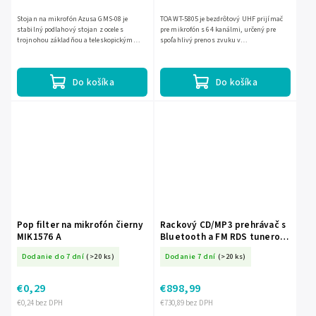
Stojan na mikrofón Azusa GMS-08 je
TOA WT-5805 je bezdrôtový UHF prijímač
stabilný podlahový stojan z ocele s
pre mikrofón s 64 kanálmi, určený pre
trojnohou základňou a teleskopickým
spoľahlivý prenos zvuku v
ramenom. Ponúka nastavenie výšky 84 až
profesionálnych inštaláciách. Ponúka
150 cm a dĺžku ramena do 79 cm,...
automatické vyhľadávanie kanálov,...
Do košíka
Do košíka
Pop filter na mikrofón čierny
Rackový CD/MP3 prehrávač s
MIK1576 A
Bluetooth a FM RDS tunerom
19" 1U Monacor EC-24499
Dodanie do 7 dní
(>20 ks)
Dodanie 7 dní
(>20 ks)
€0,29
€898,99
€0,24 bez DPH
€730,89 bez DPH