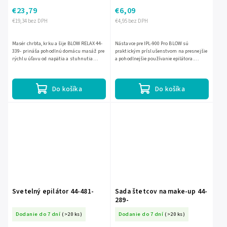
€23,79
€6,09
€19,34 bez DPH
€4,95 bez DPH
Masér chrbta, krku a šije BLOW RELAX 44-
Nástavce pre IPL-900 Pro BLOW sú
339- prináša pohodlnú domácu masáž pre
praktickým príslušenstvom na presnejšie
rýchlu úľavu od napätia a stuhnutia
a pohodlnejšie používanie epilátora.
svalov. Pomáha uvoľniť chrbát, krk a šiju
Pomáhajú prispôsobiť ošetrenie rôznym
po dlhom sedení,...
oblastiam tela pre...
Do košíka
Do košíka
Svetelný epilátor 44-481-
Sada štetcov na make-up 44-
289-
Dodanie do 7 dní
(>20 ks)
Dodanie do 7 dní
(>20 ks)