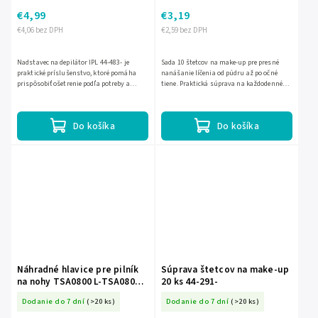
€4,99
€3,19
€4,06 bez DPH
€2,59 bez DPH
Nadstavec na depilátor IPL 44-483- je
Sada 10 štetcov na make-up pre presné
praktické príslušenstvo, ktoré pomáha
nanášanie líčenia od púdru až po očné
prispôsobiť ošetrenie podľa potreby a
tiene. Praktická súprava na každodenné
zvyšuje komfort pri depilácii. Je určený pre
líčenie aj cestovanie, ktorá uľahčí
jednoduché a...
rovnomernú aplikáciu...
Do košíka
Do košíka
Náhradné hlavice pre pilník
Súprava štetcov na make-up
na nohy TSA0800 L-TSA0800-
20 ks 44-291-
4
Dodanie do 7 dní
(>20 ks)
Dodanie do 7 dní
(>20 ks)