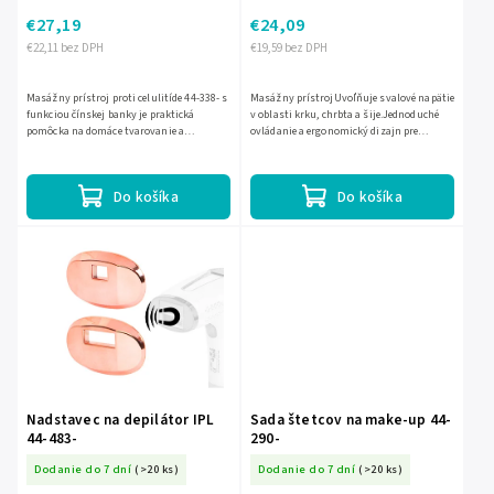
€27,19
€24,09
€22,11 bez DPH
€19,59 bez DPH
Masážny prístroj proti celulitíde 44-338- s
Masážny prístrojUvoľňuje svalové napätie
funkciou čínskej banky je praktická
v oblasti krku, chrbta a šije.Jednoduché
pomôcka na domáce tvarovanie a
ovládanie a ergonomický dizajn pre
uvoľňujúcu masáž. Pomáha stimulovať
maximálny komfort.Viacero masážnych
pokožku, podporuje prekrvenie...
režimov pre...
Do košíka
Do košíka
Nadstavec na depilátor IPL
Sada štetcov na make-up 44-
44-483-
290-
Dodanie do 7 dní
(>20 ks)
Dodanie do 7 dní
(>20 ks)