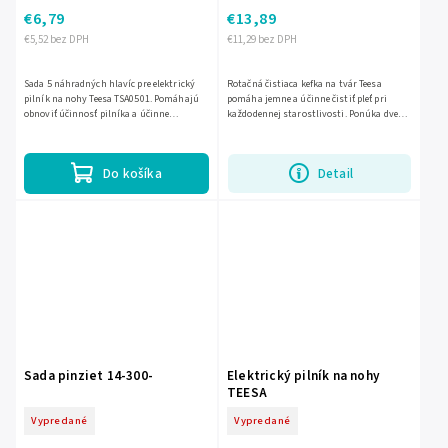
€6,79
€13,89
€5,52 bez DPH
€11,29 bez DPH
Sada 5 náhradných hlavíc pre elektrický
Rotačná čistiaca kefka na tvár Teesa
pilník na nohy Teesa TSA0501. Pomáhajú
pomáha jemne a účinne čistiť pleť pri
obnoviť účinnosť pilníka a účinne
každodennej starostlivosti. Ponúka dve
odstrániť zrohovatenú kožu z päty a
rýchlosti čistenia, vymeniteľnú hlavicu,
chodidiel pri domácej...
odolnosť voči vode...
Do košíka
Detail
Sada pinziet 14-300-
Elektrický pilník na nohy
TEESA
Vypredané
Vypredané