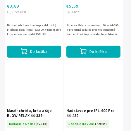
€3,89
€5,59
€3,16 bez DPH
€4,54 bez DPH
Náhradné brúsne hlavice pre elektrický
Súprava štetcov na make-up 20 ks 44-291-
pilník na nohy Teesa TSA0800. V balení sú 4
je praktická sada na presné a pohodlné
kusy určené pre model TSA0800.
líčenie. Umožňuje jednoduchú aplikáciu
make-upu aj ďalších kozmetických
produktov a je vhodná na...
Do košíka
Do košíka
Masér chrbta, krku a šije
Nadstavce pre IPL-900 Pro
BLOW RELAX 44-339-
44-482-
Dodanie do 7 dní
(>20 ks)
Dodanie do 7 dní
(>20 ks)