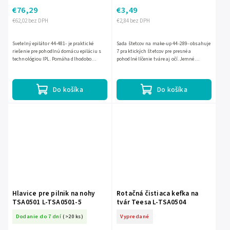
€76,29
€3,49
€62,02 bez DPH
€2,84 bez DPH
Svetelný epilátor 44-481- je praktické
Sada štetcov na make-up 44-289- obsahuje
riešenie pre pohodlnú domácu epiláciu s
7 praktických štetcov pre presné a
technológiou IPL. Pomáha dlhodobo
pohodlné líčenie tváre aj očí. Jemné
znižovať rast chĺpkov, šetrí čas oproti
syntetické vlákna zabezpečujú
bežnému holeniu a...
rovnomerné nanášanie kozmetiky bez...
Do košíka
Do košíka
Hlavice pre pilnik na nohy
Rotačná čistiaca kefka na
TSA0501 L-TSA0501-5
tvár Teesa L-TSA0504
Dodanie do 7 dní
(>20 ks)
Vypredané