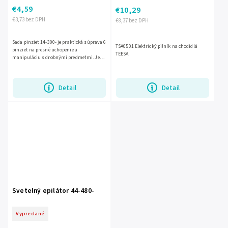
€4,59
€10,29
€3,73 bez DPH
€8,37 bez DPH
Sada pinziet 14-300- je praktická súprava 6
TSA0501 Elektrický pilník na chodidlá
pinziet na presné uchopenie a
TEESA
manipuláciu s drobnými predmetmi. Je
vyrobená z odolného materiálu pre
spoľahlivé používanie v dielni,...
Detail
Detail
Svetelný epilátor 44-480-
Vypredané