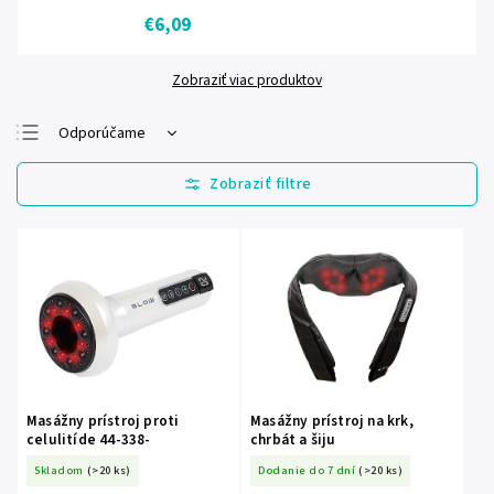
€6,09
Zobraziť viac produktov
Odporúčame
Najlacnejšie
Najdrahšie
Najpredávanejšie
Abecedne
Masážny prístroj proti
Masážny prístroj na krk,
celulitíde 44-338-
chrbát a šiju
Skladom
(>20 ks)
Dodanie do 7 dní
(>20 ks)