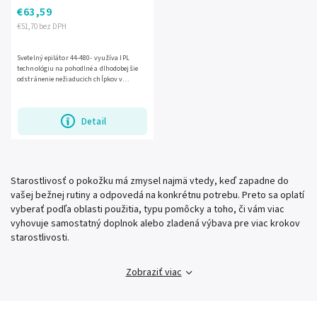
€63,59
€51,70 bez DPH
Svetelný epilátor 44-480- využíva IPL
technológiu na pohodlné a dlhodobejšie
odstránenie nežiaducich chĺpkov v
domácich podmienkach. Pomáha
dosiahnuť hladkú pokožku rýchlo,...
Detail
Starostlivosť o pokožku má zmysel najmä vtedy, keď zapadne do
vašej bežnej rutiny a odpovedá na konkrétnu potrebu. Preto sa oplatí
vyberať podľa oblasti použitia, typu pomôcky a toho, či vám viac
vyhovuje samostatný doplnok alebo zladená výbava pre viac krokov
starostlivosti.
Zobraziť viac