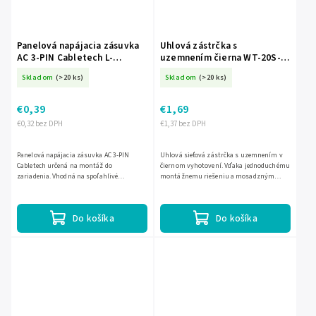
Panelová napájacia zásuvka
Uhlová zástrčka s
AC 3-PIN Cabletech L-
uzemnením čierna WT-20S-2
GNI0123-1
L-URZ3001
Skladom
(>20 ks)
Skladom
(>20 ks)
€0,39
€1,69
€0,32 bez DPH
€1,37 bez DPH
Panelová napájacia zásuvka AC 3-PIN
Uhlová sieťová zástrčka s uzemnením v
Cabletech určená na montáž do
čiernom vyhotovení. Vďaka jednoduchému
zariadenia. Vhodná na spoľahlivé
montážnemu riešeniu a mosadzným
pripojenie napájania v technických a
kontaktom ponúka spoľahlivé a trvácne
počítačových aplikáciách.
prevedenie.
Do košíka
Do košíka