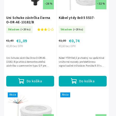
–26 %
–32 %
Uni Schuko zástrčka čierna
Kábel ytdy 8x0 5 5537-
O-OR-AE-13182/B
Skladom
(>20 ks)
Skladom
(>20 ks)
€1,09
€0,74
€1,49
€1,09
€0,89 bez DPH
€0,60 bez DPH
Uni Schuko zástrčka Orno O-OR-AE-
Kábel YTDY 8x0,5 je vhodný na spoľahlivé
13182/B je uhlová demontovateľná
vnútorné rozvody pre telefónne a
zástrčka s uzemnením typu E/F pre
signalizačné inštalácie. Ponúka 8 žíl s
spoľahlivé pripojenie zariadení. Vďaka
prierezom 0,5 mm, vďaka čomu je
skrutkovému systému pripojenia kábla...
praktickým riešením pre...
Do košíka
Do košíka
Akcia
Akcia