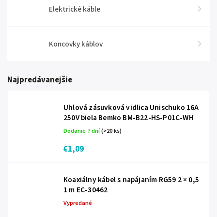
Elektrické káble
Koncovky káblov
Najpredávanejšie
Uhlová zásuvková vidlica Unischuko 16A
250V biela Bemko BM-B22-HS-P01C-WH
Dodanie 7 dní
(>20 ks)
€1,09
Koaxiálny kábel s napájaním RG59 2 × 0,5
1 m EC-30462
Vypredané