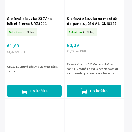
Sieťová zásuvka 230V na
Sieťová zásuvka na montáž
kábel čierna URZ3011
do panelu, 230 V L-GNI0128
Skladom
(>20 ks)
Skladom
(>20 ks)
€0,39
€1,69
€0,32 bez DPH
€1,37 bez DPH
Sieťová zásuvka 230 V na montáž do
URZ3011 Sieťová zásuvka 230V na kábel
panelu. Vhodná na zabudovanie do obalu
čierna
alebo panelu, pre praktické a bezpečné
pripojenie k elektrickej sieti.
Do košíka
Do košíka