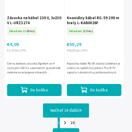
Zásuvka na kábel 230 V, 3x230
Koaxiálny kábel RG-59 200 m
V L-URZ3274
biely L-KAB0026F
Skladom
(>20 ks)
Skladom
(13 ks)
€4,09
€50,29
€3,33 bez DPH
€40,89 bez DPH
Čierna káblová zásuvka Elgotech so 4
Koaxiálny kábel RG-59 značky Cabletech je
výstupmi 230 V a uzemnením je praktické
určený na spoľahlivý prenos TV a R-TV
riešenie na pripojenie viAcerých
signálu v domácich aj profesionálnych
spotrebičov k jednému predlžovaciemu
inštaláciách. Má medené jadro, tienenie z
káblu.
hliníkovej fólie...
Do košíka
Do košíka
Načítať 18 ďalších
1
16