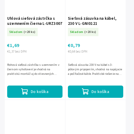
Uhlová sieťová zástrčka s
Sieťová zásuvka na kábel,
uzemnením čierna L-URZ3007
230 V L-GNI0121
Skladom
(>20 ks)
Skladom
(>20 ks)
€1,69
€0,79
€1,37 bez DPH
€0,64 bez DPH
Rohová sieťová zástrčka s uzemnením v
Sieťová zásuvka 230 V na kábel s 3-
čiernom vyhotovení je vhodná na
pólovým pripojením, vhodná na napájacie
praktickú montáž aj do stiesnených
a počítačové káble. Praktické riešenie na
priestorov. Uľahčuje pripojenie káblov
jednoduchú výmenu alebo zhotovenie
tam, kde je dôležitý úsporný a...
vlastného kábla s pevným...
Do košíka
Do košíka