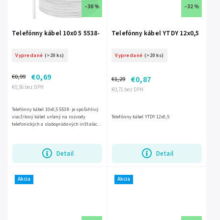
–30 %
–32 %
Telefónny kábel 10x0 5 5538-
Telefónny kábel YTDY 12x0,5
Vypredané
(>20 ks)
Vypredané
(>20 ks)
€0,69
€0,99
€0,87
€1,29
€0,56 bez DPH
€0,71 bez DPH
Telefónny kábel 10x0,5 5538- je spoľahlivý
viacžilový kábel určený na rozvody
Telefónny kábel YTDY 12x0,5
telefonických a slaboprúdových inštalácií.
Ponúka 10 žíl s prierezom 0,5 mm?, vďaka
čomu je vhodný...
Detail
Detail
Akcia
Akcia