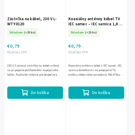
Zástrčka na kábel, 230 V L-
Koaxiálny anténny kábel TV
WTY0120
IEC samec – IEC samica 1,8 m
čierny L-KPO2735A-1-8
Skladom
(>20 ks)
Skladom
(>20 ks)
€0,79
€0,79
€0,64 bez DPH
€0,64 bez DPH
230 V 3-pinová zástrčka na kábel určená
Koaxiálny anténny kábel s IEC samec–IEC
na pripojenie počítačového napájacieho
samica konektormi na prepojenie TV,
kábla. Praktické riešenie pre bezpečné a
antény alebo video zariadenia. Má dĺžku
spoľahlivé zakončenie kábla.
1,8 m a čierne prevedenie, ktoré pôsobí
nenápadne a upravene.
Do košíka
Do košíka