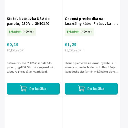
Sieťová zásuvka USA do
Okenná prechodka na
panelu, 230 V L-GNI0140
koaxiálny kábel F zásuvka - F
zásuvka 22 cm L-KPO3720
Skladom
(>20 ks)
Skladom
(>20 ks)
€0,19
€1,29
€0,15 bez DPH
€1,05 bez DPH
Sieťová zásuvka 230 V na montáž do
Okenná prechodka na koaxiálny kábel s F
panelu, typ USA. Vhodná ako panelová
zásuvkou na oboch stranách. Umožňuje
zásuvka pre napájanie zariadení.
jednoducho viesť anténny kábel cez okno
alebo dvere bez vŕtania, s kompaktnou
dĺžkou 22 cm.
Do košíka
Do košíka