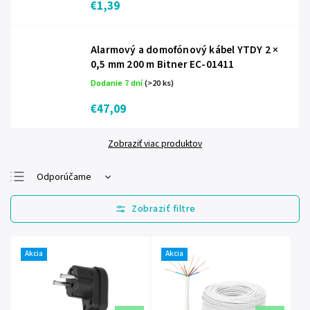
€1,39
Alarmový a domofónový kábel YTDY 2 ×
0,5 mm 200 m Bitner EC-01411
Dodanie 7 dní
(>20 ks)
€47,09
Zobraziť viac produktov
Odporúčame
Najlacnejšie
Najdrahšie
Najpredávanejšie
Akcia
Akcia
Abecedne