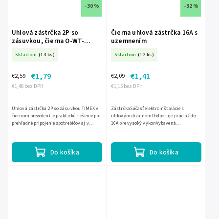
–30 %
–32 %
Uhlová zástrčka 2P so
Čierna uhlová zástrčka 16A s
zásuvkou, čierna O-WT-
uzemnením
16U/G K2/CZARNY
Skladom
(13 ks)
Skladom
(12 ks)
€1,79
€1,41
€2,59
€2,09
€1,46 bez DPH
€1,15 bez DPH
Uhlová zástrčka 2P so zásuvkou TIMEX v
ZástrčkaSúčasť elektroinštalácie s
čiernom prevedení je praktické riešenie pre
uhlovým dizajnomPodporuje prúd až do
prehľadné pripojenie spotrebičov aj v
16A pre vysoký výkonVybavená
stiesnených priestoroch. Uhlový tvar
uzemnením pre zvýšenú
uľahčuje...
bezpečnosťJednoduchá inštalácia a
spoľahlivosť
Do košíka
Do košíka