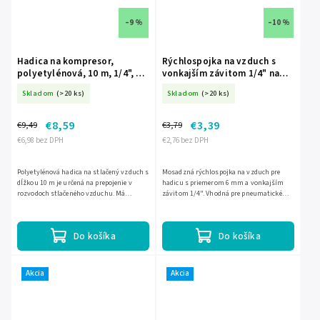
–9 %
–10 %
Hadica na kompresor,
Rýchlospojka na vzduch s
polyetylénová, 10 m, 1/4", 12
vonkajším závitom 1/4" na
bar DED-A533091
hadicu 6 mm, mosadzná DED-
Skladom
(>20 ks)
Skladom
(>20 ks)
A535328
€8,59
€3,39
€9,49
€3,79
€6,98 bez DPH
€2,76 bez DPH
Polyetylénová hadica na stlačený vzduch s
Mosadzná rýchlospojka na vzduch pre
dĺžkou 10 m je určená na prepojenie v
hadicu s priemerom 6 mm a vonkajším
rozvodoch stlačeného vzduchu. Má
závitom 1/4". Vhodná pre pneumatické
pracovný tlak do 12 bar, rýchlospojku 1/4",
rozvody v dielni, priemysle aj na stavbe.
vonkajší priemer 8...
Max. tlak 10 bar, kľúč 14.
Do košíka
Do košíka
Akcia
Akcia