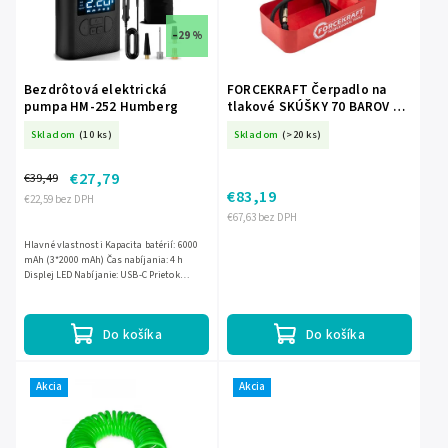
–29 %
Bezdrôtová elektrická
FORCEKRAFT Čerpadlo na
pumpa HM-252 Humberg
tlakové SKÚŠKY 70 BAROV 2
VENTILY 13 ML NÁDRŽ NA
Skladom
(10 ks)
Skladom
(>20 ks)
VODU
€27,79
€39,49
€83,19
€22,59 bez DPH
€67,63 bez DPH
Hlavné vlastnosti Kapacita batérií: 6000
mAh (3*2000 mAh) Čas nabíjania: 4 h
Displej LED Nabíjanie: USB-C Prietok
vzduchu: 20~22 l/min Napätie 12 V
Ochrana proti prehriatiu...
Do košíka
Do košíka
Akcia
Akcia