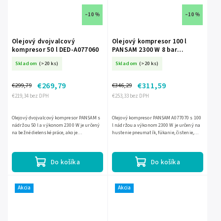
–10 %
–10 %
Olejový dvojvalcový
Olejový kompresor 100 l
kompresor 50 l DED-A077060
PANSAM 2300 W 8 bar
dvojvalcový DED-A077070
Skladom
(>20 ks)
Skladom
(>20 ks)
€269,79
€311,59
€299,79
€346,29
€219,34 bez DPH
€253,33 bez DPH
Olejový dvojvalcový kompresor PANSAM s
Olejový kompresor PANSAM A077070 s 100
nádržou 50 l a výkonom 2300 W je určený
l nádržou a výkonom 2300 W je určený na
na bežné dielenské práce, ako je
hustenie pneumatík, fúkanie, čistenie,
ofukovanie, čistenie, hustenie kolies či
umývanie aj lakovanie. Dvojvalcové
lakovanie. Ponúka...
prevedenie v usporiadaní...
Do košíka
Do košíka
Akcia
Akcia