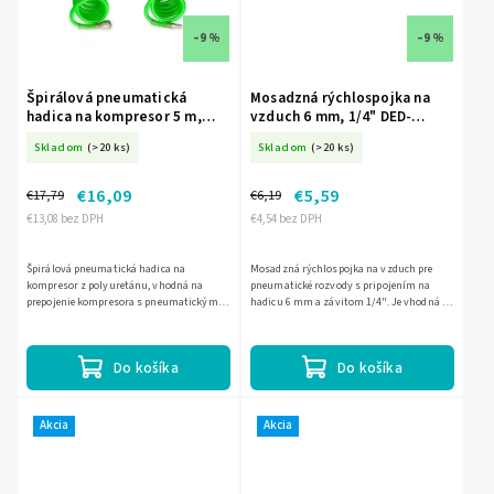
–9 %
–9 %
Špirálová pneumatická
Mosadzná rýchlospojka na
hadica na kompresor 5 m,
vzduch 6 mm, 1/4" DED-
8X12 mm, 1/4",
A535405
Skladom
(>20 ks)
Skladom
(>20 ks)
polyuretánová DED-A540086
€16,09
€5,59
€17,79
€6,19
€13,08 bez DPH
€4,54 bez DPH
Špirálová pneumatická hadica na
Mosadzná rýchlospojka na vzduch pre
kompresor z polyuretánu, vhodná na
pneumatické rozvody s pripojením na
prepojenie kompresora s pneumatickým
hadicu 6 mm a závitom 1/4". Je vhodná do
náradím a príslušenstvom. Má dĺžku 5 m,
dielní, priemyselných prevádzok aj na
vnútorný priemer 8 mm, vonkajší...
stavby. Maximálny pracovný...
Do košíka
Do košíka
Akcia
Akcia