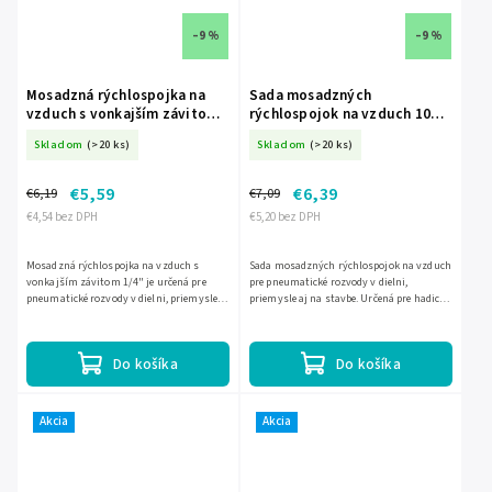
–9 %
–9 %
Mosadzná rýchlospojka na
Sada mosadzných
vzduch s vonkajším závitom
rýchlospojok na vzduch 10
1/4" DED-A535402
mm, 1/4" DED-A535407
Skladom
(>20 ks)
Skladom
(>20 ks)
€5,59
€6,39
€6,19
€7,09
€4,54 bez DPH
€5,20 bez DPH
Mosadzná rýchlospojka na vzduch s
Sada mosadzných rýchlospojok na vzduch
vonkajším závitom 1/4" je určená pre
pre pneumatické rozvody v dielni,
pneumatické rozvody v dielni, priemysle aj
priemysle aj na stavbe. Určená pre hadicu
na stavbe. Kompaktné prevedenie z
10 mm, s rýchlospojkou 1/4" a
mosadze zvládne maximálny...
maximálnym tlakom 10 bar.
Do košíka
Do košíka
Akcia
Akcia