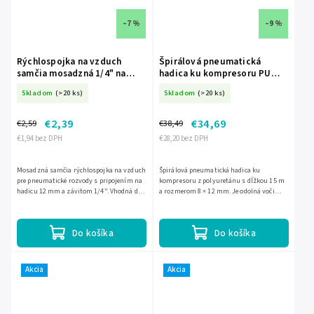
–7 %
–9 %
Rýchlospojka na vzduch
Špirálová pneumatická
samčia mosadzná 1/4" na
hadica ku kompresoru PU
hadicu 12 mm DED-A535319
8X12 mm, 15 m, s
Skladom
(>20 ks)
Skladom
(>20 ks)
rýchlospojkou 1/4" DED-
A540088
€2,39
€34,69
€2,59
€38,49
€1,94 bez DPH
€28,20 bez DPH
Mosadzná samčia rýchlospojka na vzduch
Špirálová pneumatická hadica ku
pre pneumatické rozvody s pripojením na
kompresoru z polyuretánu s dĺžkou 15 m
hadicu 12 mm a závitom 1/4". Vhodná do
a rozmerom 8 × 12 mm. Je odolná voči
dielne, výroby aj na stavbu. Maximálny
zalomeniu a má rýchlospojku 1/4", takže
pracovný tlak je 10...
je vhodná na pohodlné...
Do košíka
Do košíka
Akcia
Akcia