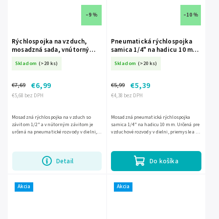
–9 %
–10 %
Rýchlospojka na vzduch,
Pneumatická rýchlospojka
mosadzná sada, vnútorný
samica 1/4" na hadicu 10 mm,
závit 1/2" DED-A535412
mosadzná DED-A535308
Skladom
(>20 ks)
Skladom
(>20 ks)
€6,99
€5,39
€7,69
€5,99
€5,68 bez DPH
€4,38 bez DPH
Mosadzná rýchlospojka na vzduch so
Mosadzná pneumatická rýchlospojka
závitom 1/2" a vnútorným závitom je
samica 1/4" na hadicu 10 mm. Určená pre
určená na pneumatické rozvody v dielni,
vzduchové rozvody v dielni, priemysle a na
priemysle aj na stavbe. Sada je vhodná pre
stavbe. Maximálny tlak: 10 bar.
spoľahlivé pripojenie...
Detail
Do košíka
Akcia
Akcia