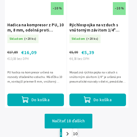
–10 %
–10 %
Hadica na kompresor z PU, 10
Rýchlospojka na vzduch s
m, 8 mm, odolná proti
vnútorným závitom 1/4"
zalomeniu DED-A533081
mosadzná DED-A535300
Skladom
(>20 ks)
Skladom
(>20 ks)
€16,09
€5,39
€17,89
€5,99
€13,08 bez DPH
€4,38 bez DPH
PU hadica na kompresor určená na
Mosadzná rýchlospojka na vzduch s
rozvody stlačeného vzduchu. Má dĺžku 10
vnútorným závitom 1/4" je určená pre
m, vonkajší priemer 8 mm, vnútorný
pneumatické rozvody v dielni, prevádzke aj
priemer 5 mm a je odolná proti zalomeniu.
na stavbe. Má maximálny pracovný tlak 10
Maximálny pracovný tlak je...
bar a rozmer na kľúč 21.
Do košíka
Do košíka
Načítať 18 ďalších
1
10