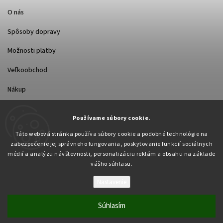
O nás
Spôsoby dopravy
Možnosti platby
Veľkoobchod
Nákup
Používame súbory cookie.
FACEBOOK
Táto webová stránka používa súbory cookie a podobné technológie na
zabezpečenie jej správneho fungovania, poskytovanie funkcií sociálnych
médií a analýzu návštevnosti, personalizáciu reklám a obsahu na základe
vášho súhlasu.
Nastavenie
Copyright 2026
Pabex.sk
. Všetky práva vyhradené.
Upraviť nastavenie cookies
Súhlasím
Vytvořil
Shoptet
| Design
Shoptak.cz