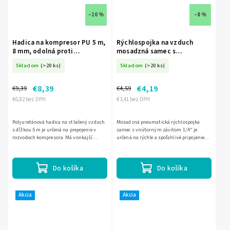
–10 %
–8 %
Hadica na kompresor PU 5 m,
Rýchlospojka na vzduch
8 mm, odolná proti
mosadzná samec s
zalomeniu DED-A533080
vnútorným závitom 1/4" DED-
Skladom
(>20 ks)
Skladom
(>20 ks)
A535310
€8,39
€4,19
€9,39
€4,59
€6,82 bez DPH
€3,41 bez DPH
Polyuretánová hadica na stlačený vzduch
Mosadzná pneumatická rýchlospojka
s dĺžkou 5 m je určená na prepojenie v
samec s vnútorným závitom 1/4" je
rozvodoch kompresora. Má vonkajší
určená na rýchle a spoľahlivé pripojenie
priemer 8 mm, vnútorný priemer 5 mm,
vzduchových hadíc v dielni, priemysle aj
rýchlospojku 1/4" a odoláva...
na stavbe. Má maximálny...
Do košíka
Do košíka
Akcia
Akcia