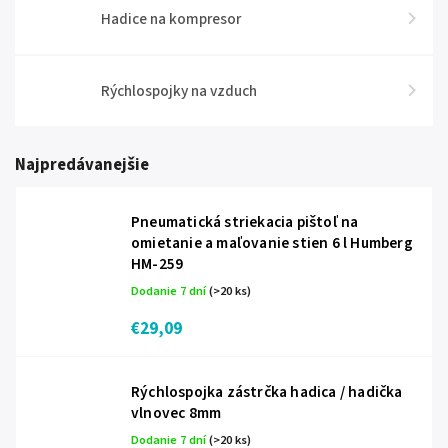
Hadice na kompresor
Rýchlospojky na vzduch
Najpredávanejšie
Pneumatická striekacia pištoľ na
omietanie a maľovanie stien 6 l Humberg
HM-259
Dodanie 7 dní
(>20 ks)
€29,09
Rýchlospojka zástrčka hadica / hadička
vlnovec 8mm
Dodanie 7 dní
(>20 ks)