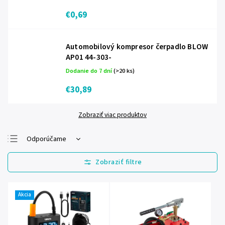
€0,69
Automobilový kompresor čerpadlo BLOW
AP01 44-303-
Dodanie do 7 dní
(>20 ks)
€30,89
Zobraziť viac produktov
Odporúčame
Najlacnejšie
Najdrahšie
Najpredávanejšie
Akcia
Abecedne