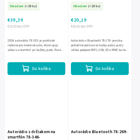
Skladom
(>20 ks)
Skladom
(>20 ks)
€39,39
€20,19
€32,02 bez DPH
€16,41 bez DPH
2DIN autorádio 78-335- je praktické
Autorádio s Bluetooth 78-279- ponúka
riešenie pre moderné auto, ktoré spojí
pohodlné počúvanie hudby počas jazdy
zábavu a komfort pri každej jazde. Ponúka
vďaka podpore MP3, USB, SD a MMC kariet.
prehľadné ovládanie, jednoduché použitie
Umožňuje rýchle prehrávanie obľúbených
a multimediálne...
skladieb, jednoduché...
Do košíka
Do košíka
Autorádio s držiakom na
Autorádio Bluetooth 78-269-
smartfón 78-346-