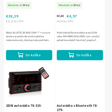
Skladom
(>20 ks)
Skladom
(>20 ks)
€38,39
€4,97
€7,09
€31,21 bez DPH
€4,04 bez DPH
Rádio BLUETEC BC9000 2DIN 7" + cúvacia
Praktické diaľkové ovládanie pre 2DIN
kamera je praktické multimediálne
rádio AVH-9880/9810/9900 vám umožní
riešenie do auta, ktoré ponúka prehľadný
pohodlne ovládať hlasitosť, prepínať
dotykový displej a pohodlné ovládanie
skladby aj vyberať rozhlasové stanice bez
počas jazdy. Vďaka...
zbytočného hľadania v...
Do košíka
Do košíka
2DIN autorádio 78-335-
Autorádio s Bluetooth 78-
279-