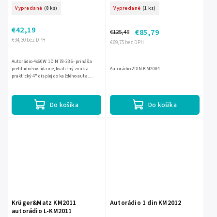
Vypredané
(8 ks)
Vypredané
(1 ks)
€42,19
€85,79
€125,49
€34,30 bez DPH
€69,75 bez DPH
Autorádio 4x60W 1DIN 78-336- prináša
prehľadné ovládanie, kvalitný zvuk a
Autorádio 2DIN KM2004
praktický 4" displej do každého auta.
Kompaktné 1DIN prevedenie uľahčuje
montáž a ponúka spoľahlivé...
Do košíka
Do košíka
Krüger&Matz KM2011
Autorádio 1 din KM2012
autorádio L-KM2011