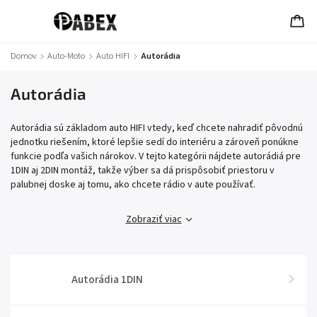
Domov
/
Auto-Moto
/
Auto HIFI
/
Autorádia
Autorádia
Autorádia sú základom auto HIFI vtedy, keď chcete nahradiť pôvodnú
jednotku riešením, ktoré lepšie sedí do interiéru a zároveň ponúkne
funkcie podľa vašich nárokov. V tejto kategórii nájdete autorádiá pre
1DIN aj 2DIN montáž, takže výber sa dá prispôsobiť priestoru v
palubnej doske aj tomu, ako chcete rádio v aute používať.
Zobraziť viac
Autorádia 1DIN