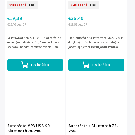
Vypredané
(1 ks)
Vypredané
(1 ks)
€19,39
€36,49
€15,76 bez DPH
€29,67 bez DPH
Krüger&Matz KM2011 je 1DIN autorádio s
1DIN autorádio Kruger&Matz KM2012 s 4"
červeným podsvietením, Bluetoothom a
dotykovým displejom a nastaviteľným
podporou handsfree telefonovania. Ponúka
jasom spríjemní každú jazdu. Ponúka
FM tuner s RDS a pamäťou na 18 staníc,
Bluetooth na handsfree telefonovanie aj
prehrávanie MP3/WMA...
bezdrôtové prehrávanie...
Do košíka
Do košíka
Autorádio MP3 USB SD
Autorádio s Bluetooth 78-
Bluetooth 78-296-
268-