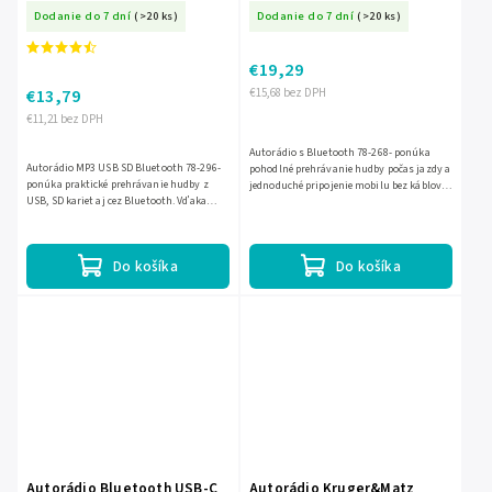
Dodanie do 7 dní
(>20 ks)
Dodanie do 7 dní
(>20 ks)
€19,29
€13,79
€15,68 bez DPH
€11,21 bez DPH
Autorádio s Bluetooth 78-268- ponúka
Autorádio MP3 USB SD Bluetooth 78-296-
pohodlné prehrávanie hudby počas jazdy a
ponúka praktické prehrávanie hudby z
jednoduché pripojenie mobilu bez káblov.
USB, SD kariet aj cez Bluetooth. Vďaka
Podporuje MP3, USB, SD aj MMC, takže si
vstavanému mikrofónu umožňuje aj
obľúbenú hudbu...
pohodlné handsfree...
Do košíka
Do košíka
Autorádio Bluetooth USB-C
Autorádio Kruger&Matz