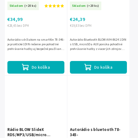
Skladom
(>20 ks)
Skladom
(>20 ks)
€34,99
€24,39
€28,45 bez DPH
€19,83 bez DPH
Autorádio s držiakom na smartfón 78-346-
Autorádio Bluetooth BLOW AVH-8624 1DIN
je praktické 1DIN riešenie pre pohodlné
s USB, microSD a AUX ponúka pohodlné
prehrávanie hudby aj bezpečné používanie
prehrávanie hudby z viacerých zdrojov.
telefónu počas jazdy. Ponúka jednoduché
Vďaka Bluetoothu môžete počúvať hudbu
ovládanie,...
aj telefonovať...
Do košíka
Do košíka
Rádio BLOW SlideX
Autorádio s bluetooth 78-
RDS/MP3/USB/micro
345-