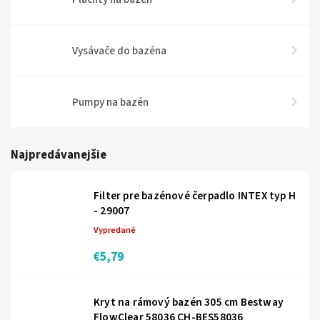
Vysávače do bazéna
Pumpy na bazén
Najpredávanejšie
Filter pre bazénové čerpadlo INTEX typ H
- 29007
Vypredané
€5,79
Kryt na rámový bazén 305 cm Bestway
FlowClear 58036 CH-BES58036