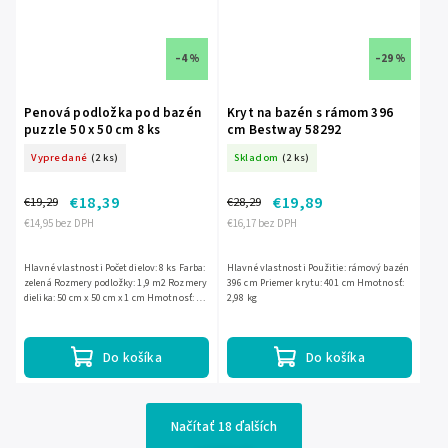
–4 %
–29 %
Penová podložka pod bazén
Kryt na bazén s rámom 396
puzzle 50 x 50 cm 8 ks
cm Bestway 58292
Vypredané
(2 ks)
Skladom
(2 ks)
€18,39
€19,89
€19,29
€28,29
€14,95 bez DPH
€16,17 bez DPH
Hlavné vlastnosti Počet dielov: 8 ks Farba:
Hlavné vlastnosti Použitie: rámový bazén
zelená Rozmery podložky: 1,9 m2 Rozmery
396 cm Priemer krytu: 401 cm Hmotnosť:
dielika: 50 cm x 50 cm x 1 cm Hmotnosť: 1,4
2,98 kg
kg Materiál: PVC
Do košíka
Do košíka
Načítať 18 ďalších