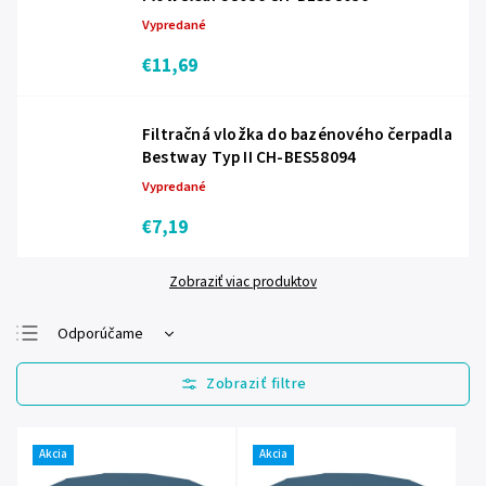
Vypredané
€11,69
Filtračná vložka do bazénového čerpadla
Bestway Typ II CH-BES58094
Vypredané
€7,19
Zobraziť viac produktov
Odporúčame
Najlacnejšie
Najdrahšie
Najpredávanejšie
Akcia
Akcia
Abecedne