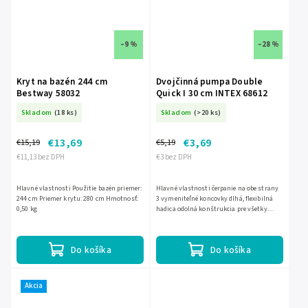
–9 %
–28 %
Kryt na bazén 244 cm
Dvojčinná pumpa Double
Bestway 58032
Quick I 30 cm INTEX 68612
Skladom
(18 ks)
Skladom
(>20 ks)
€13,69
€3,69
€15,19
€5,19
€11,13 bez DPH
€3 bez DPH
Hlavné vlastnosti Použitie bazén priemer:
Hlavné vlastnosti čerpanie na obe strany
244 cm Priemer krytu: 280 cm Hmotnosť:
3 vymeniteľné koncovky dlhá, flexibilná
0,50 kg
hadica odolná konštrukcia pre všetky
nafukovacie produkty
Do košíka
Do košíka
Akcia