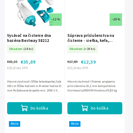
–12 %
–29 %
Vysávač na čistenie dna
Súprava príslušenstva na
bazéna Bestway 58212
čistenie - sieťka, kefa,
vysávač INTEX 29056
Skladom
(18 ks)
Skladom
(>20 ks)
€35,89
€12,59
€41,19
€17,89
€29,18 bez DPH
€10,24 bez DPH
Hlavné vlastnosti Dĺžka teleskopickej tyče
Hlavné vlastnosti Priemer pripojenia
190 cm Dĺžka hadice 6 m Priemer hadice 32
príslušenstva 26,2 mm kompatibilná
mm Požadované čerpadlo min. 2006 l/h
hliníková tyč#29054 Hmotnosť 0,83 kg
Hmotnosť 1,92 kg
Do košíka
Do košíka
Akcia
Akcia