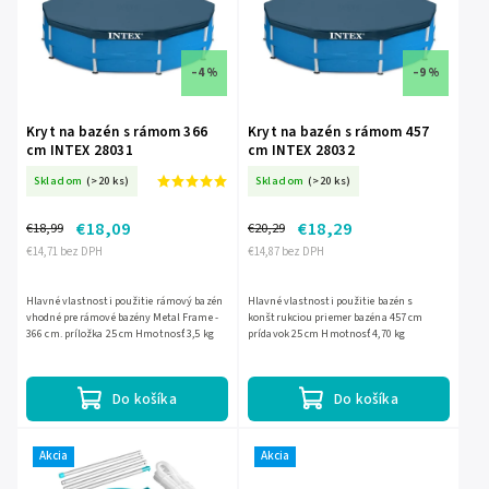
–4 %
–9 %
Kryt na bazén s rámom 366
Kryt na bazén s rámom 457
cm INTEX 28031
cm INTEX 28032
Skladom
(>20 ks)
Skladom
(>20 ks)
€18,09
€18,29
€18,99
€20,29
€14,71 bez DPH
€14,87 bez DPH
Hlavné vlastnosti použitie rámový bazén
Hlavné vlastnosti použitie bazén s
vhodné pre rámové bazény Metal Frame -
konštrukciou priemer bazéna 457 cm
366 cm. príložka 25 cm Hmotnosť 3,5 kg
prídavok 25 cm Hmotnosť 4,70 kg
Do košíka
Do košíka
Akcia
Akcia