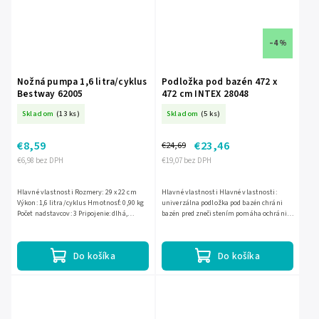
–4 %
Nožná pumpa 1,6 litra/cyklus
Podložka pod bazén 472 x
Bestway 62005
472 cm INTEX 28048
Skladom
(13 ks)
Skladom
(5 ks)
€8,59
€23,46
€24,69
€6,98 bez DPH
€19,07 bez DPH
Hlavné vlastnosti Rozmery: 29 x 22 cm
Hlavné vlastnosti Hlavné vlastnosti:
Výkon: 1,6 litra/cyklus Hmotnosť: 0,90 kg
univerzálna podložka pod bazén chráni
Počet nadstavcov: 3 Pripojenie: dlhá,
bazén pred znečistením pomáha ochrániť
pružná hadica
povrch bazéna ľahko použiteľná, stačí
rozložiť
Do košíka
Do košíka