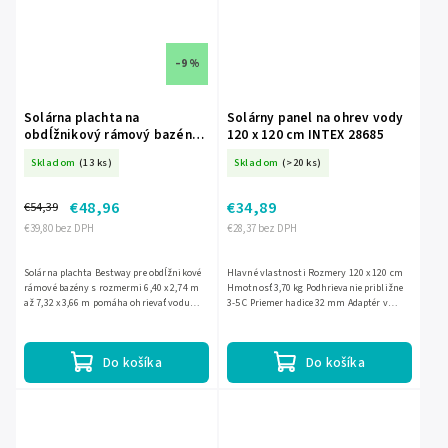
–9 %
Solárna plachta na
Solárny panel na ohrev vody
obdĺžnikový rámový bazén
120 x 120 cm INTEX 28685
6,40 x 2,74 m - 7,32 x 3,66 m
Skladom
(13 ks)
Skladom
(>20 ks)
CH-BES58228
€48,96
€34,89
€54,39
€39,80 bez DPH
€28,37 bez DPH
Solárna plachta Bestway pre obdĺžnikové
Hlavné vlastnosti Rozmery 120 x 120 cm
rámové bazény s rozmermi 6,40 x 2,74 m
Hmotnosť 3,70 kg Podhrievanie približne
až 7,32 x 3,66 m pomáha ohrievať vodu
3-5 C Priemer hadice 32 mm Adaptér v
slnečnou energiou a zároveň ju chráni
súprave Filtračná pumpa: od 3500 l/h do
pred nečistotami....
7570 l/h
Do košíka
Do košíka