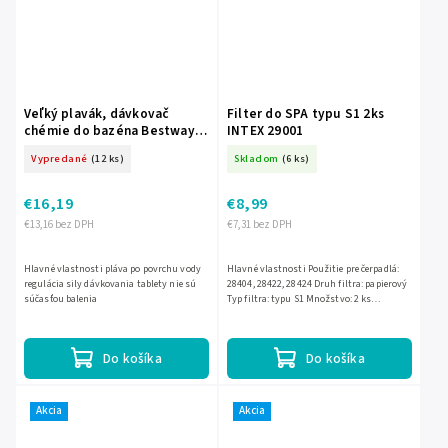
Veľký plavák, dávkovač
Filter do SPA typu S1 2ks
chémie do bazéna Bestway
INTEX 29001
58701
Vypredané
(12 ks)
Skladom
(6 ks)
€16,19
€8,99
€13,16 bez DPH
€7,31 bez DPH
Hlavné vlastnosti pláva po povrchu vody
Hlavné vlastnosti Použitie pre čerpadlá:
regulácia sily dávkovania tablety nie sú
28404, 28422, 28424 Druh filtra: papierový
súčasťou balenia
Typ filtra: typu S1 Množstvo: 2 ks
Hmotnosť: 0,28 kg
Do košíka
Do košíka
Akcia
Akcia