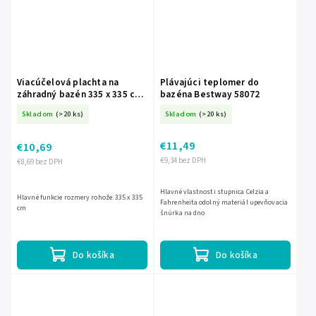
Viacúčelová plachta na
Plávajúci teplomer do
záhradný bazén 335 x 335 cm
bazéna Bestway 58072
DM-112
Skladom
(>20 ks)
Skladom
(>20 ks)
€11,49
€10,69
€9,34 bez DPH
€8,69 bez DPH
Hlavné vlastnosti stupnica Celzia a
Hlavné funkcie rozmery rohože: 335 x 335
Fahrenheita odolný materiál upevňovacia
cm
šnúrka na dno
Do košíka
Do košíka