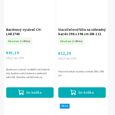
Bazénový vysávač CH-
Viacúčelová fólia na záhradný
LAR2740
bazén 396 x 396 cm DM-113
Skladom
(>20 ks)
Skladom
(>20 ks)
€43,19
€12,39
€35,11 bez DPH
€10,07 bez DPH
Bazénový vysávač na efektívne čistenie
Hlavné funkcie rozmery rohože: 396 x 396
dna bazéna a odstránenie usadených
cm
nečistôt. Pomáha udržať vodu aj
prostredie bazéna čistejšie a
hygienickejšie. Súčasťou zostavy je...
Do košíka
Do košíka
Akcia