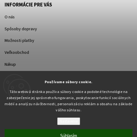
INFORMÁCIE PRE VÁS
O nás
Spôsoby dopravy
Možnosti platby
Veľkoobchod
Nákup
Používame súbory cookie.
FACEBOOK
Táto webová stránka používa súbory cookie a podobné technológie na
zabezpečenie jej správneho fungovania, poskytovanie funkcií sociálnych
médií a analýzu návštevnosti, personalizáciu reklám a obsahu na základe
vášho súhlasu.
Nastavenie
Copyright 2026
Pabex.sk
. Všetky práva vyhradené.
Upraviť nastavenie cookies
Súhlasím