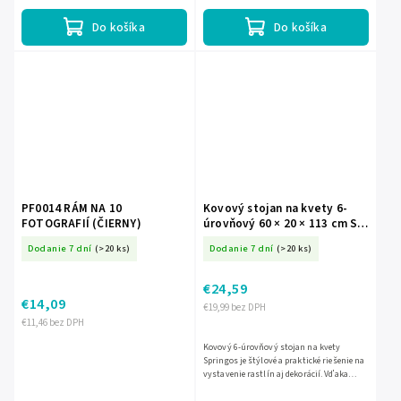
Vďaka kompaktným rozmerom...
Do košíka
Do košíka
PF0014 RÁM NA 10
Kovový stojan na kvety 6-
FOTOGRAFIÍ (ČIERNY)
úrovňový 60 × 20 × 113 cm S-
GA0211
Dodanie 7 dní
(>20 ks)
Dodanie 7 dní
(>20 ks)
€24,59
€14,09
€19,99 bez DPH
€11,46 bez DPH
Kovový 6-úrovňový stojan na kvety
Springos je štýlové a praktické riešenie na
vystavenie rastlín aj dekorácií. Vďaka
rozmerom 60 × 20 × 113 cm sa hodí do