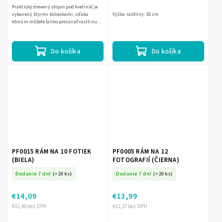
Praktický drevený stojan pod kvetináč je
vybavený štyrmi kolieskami, vďaka
Výška rastliny: 36 cm
ktorým môžete ľahko presúvať rastlinu
bez toho, aby ste poškodili podlahu.
##Odporúčame na vnútorné...
Do košíka
Do košíka
PF0015 RÁM NA 10 FOTIEK
PF0005 RÁM NA 12
(BIELA)
FOTOGRAFIÍ (ČIERNA)
Dodanie 7 dní
(>20 ks)
Dodanie 7 dní
(>20 ks)
€14,09
€13,99
€11,46 bez DPH
€11,37 bez DPH