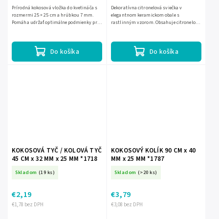
Prírodná kokosová vložka do kvetináča s
Dekoratívna citronelová sviečka v
rozmermi 25 × 25 cm a hrúbkou 7 mm.
elegantnom keramickom obale s
Pomáha udržať optimálne podmienky pre
rastlinným vzorom. Obsahuje citronelový
rast rastlín, podporuje odvod prebytočnej
olej, známy svojou vôňou odpudzujúcou
vody a cirkuláciu...
komáre. Rozmer: 10 × 9 cm. Pred...
Do košíka
Do košíka
KOKOSOVÁ TYČ / KOLOVÁ TYČ
KOKOSOVÝ KOLÍK 90 CM x 40
45 CM x 32 MM x 25 MM *1718
MM x 25 MM *1787
Skladom
(19 ks)
Skladom
(>20 ks)
€2,19
€3,79
€1,78 bez DPH
€3,08 bez DPH