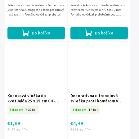
Kokosová vložka do kvetináča Garden Line
Prírodná kokosová vložka do kvetináča s
je prírodné a ekologické riešenie pre zdravý
rozmermi 45 × 45 cm a hrúbkou 7 mm.
rast rastlín. Pomáha odvádzať prebytočnú
Pomáha odvádzať prebytočnú vodu,
vodu, podporuje cirkuláciu vzduchu a
podporuje cirkuláciu vzduchu pri
chráni korene...
koreňoch a je vhodná do kvetináčov,...
Do košíka
Do košíka
Kokosová vložka do
Dekoratívna citronelová
kvetináča 25 x 25 cm CH-
sviečka proti komárom v
BAM1817
keramickom obale 10 × 9 cm
Skladom
(>20 ks)
Skladom
(14 ks)
CH-INA7492
€1,69
€4,49
€1,37 bez DPH
€3,65 bez DPH