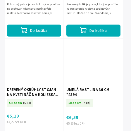
Kokosový palica je prvok, ktorý sa používa
Kokosový kolík je prvok, ktorý sa používa
na pestovanie kvetov a popínavých
na pestovanie kvetov a popínavých
rastlín. Možno ho používať doma, v
rastlín. Možno ho používať doma, v
záhrade a na záhradke. V záhradníctve sa
záhrade a na pozemku. V záhradníctve sa
používa na podopieranie...
používa na podopieranie...
Do košíka
Do košíka
DREVENÝ OKRÚHLY STOJAN
UMELÁ RASTLINA 36 CM
NA KVETINÁČ NA KOLIESKACH
*4894
FI 30 CM *4557
Skladom
(6 ks)
Skladom
(4 ks)
€5,19
€6,59
€4,22 bez DPH
€5,36 bez DPH