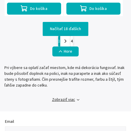
obývačky, chodby aj na...
Do košíka
Do košíka
Načítať 18 ďalších
1
4
Hore
Pri výbere sa oplatí začať miestom, kde má dekorácia fungovať. Inak
bude pôsobiť doplnok na polici, inak na parapete a inak ako súčasť
steny s fotografiami. Čím presnejšie trafíte rozmer, farbu a štýl, tým
ľahšie zapadne do celku.
Zobraziť viac
Email