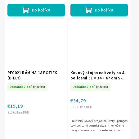
Do košíka
Do košíka
PF0021 RÁM NA 18 FOTIEK
Kovový stojan na kvety so 4
(BIELY)
policami 51 × 34 × 67 cm S-
GA0210
Dodanie 7 dní
(>20 ks)
Dodanie 7 dní
(>20 ks)
€34,79
€19,19
€28,28 bez DPH
€15,60 bez DPH
Praktický kovový stojan na kvety Springos
so 4 policami ponúka elegantné riešenie
na vystavenie rastlín v interiéri aj na
krytých miestach. Kombinácia kovu a MDF