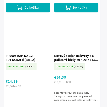
v čiernej a...
Do košíka
Do košíka
PF0006 RÁM NA 12
Kovový stojan na kvety s 6
FOTOGRAFIÍ (BIELA)
policami biely 60 × 20 × 113
cm S-GA0212
Dodanie 7 dní
(>20 ks)
Dodanie 7 dní
(>20 ks)
€24,59
€14,19
€19,99 bez DPH
€11,54 bez DPH
Elegantný kovový stojan na kvety
Springos v bielo-drevenom prevedení
ponúka 6 praktických políc na vystavenie
kvetín, dekorácií či drobných doplnkov.