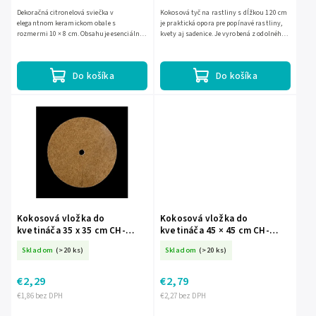
Dekoračná citronelová sviečka v
Kokosová tyč na rastliny s dĺžkou 120 cm
elegantnom keramickom obale s
je praktická opora pre popínavé rastliny,
rozmermi 10 × 8 cm. Obsahuje esenciálny
kvety aj sadenice. Je vyrobená z odolného
olej citronella, ktorý je známy svojou
PVC a obalená prírodným kokosovým
repelentnou vôňou proti komárom....
vláknom, ktoré...
Do košíka
Do košíka
Kokosová vložka do
Kokosová vložka do
kvetináča 35 x 35 cm CH-
kvetináča 45 × 45 cm CH-
BAM1824
BAM1831
Skladom
(>20 ks)
Skladom
(>20 ks)
€2,29
€2,79
€1,86 bez DPH
€2,27 bez DPH