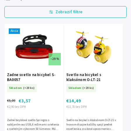
Najlacnejšie
Najdrahšie
Najpredávanejšie
Akcia
Abecedne
–29 %
Zadne svetlo na bicykel S-
Svetlo na bicykel s
BA0057
klaksónom O-LT-21
Skladom
(>20 ks)
Skladom
(>20 ks)
€3,57
€14,49
€5,09
€2,90 bez DPH
€11,78 bez DPH
Zadné bicyklové svetlo Springos s
Svetlo na bicykel s klaksónom O-LT-21 v
nabíjaním cez USB, 6 režimami svietenia
hravom dizajne kačičky spojí predné
a svetelným výkonom 50 lúmenov. Má
osvetlenie a zvukové upozornenie v