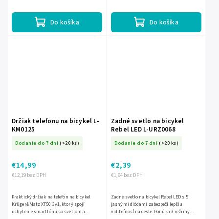
a červené zadné svetlo s režimom blikania
aj stálym...
Do košíka
Do košíka
Držiak telefonu na bicykel L-
Zadné svetlo na bicykel
KM0125
Rebel LED L-URZ0068
Dodanie do 7 dní
(>20 ks)
Dodanie do 7 dní
(>20 ks)
€14,99
€2,39
€12,19 bez DPH
€1,94 bez DPH
Praktický držiak na telefón na bicykel
Zadné svetlo na bicykel Rebel LED s 5
Krüger&Matz XT50 3v1, ktorý spojí
jasnými diódami zabezpečí lepšiu
uchytenie smartfónu so svetlom a
viditeľnosť na ceste. Ponúka 3 režimy