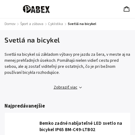
Domov
/
Šport a zábava
/
Cyklistika
/
Svetlá na bicykel
Svetlá na bicykel
Svetlá na bicykel sú základom výbavy pre jazdu za šera, v meste aj na
menej prehľadných úsekoch. Pomáhajú nielen vidieť cestu pred
sebou, ale aj zostať viditeľný pre ostatných, čo je pri bežnom
používaní bicykla rozhodujúce.
Zobraziť viac
Najpredávanejšie
Bemko zadné nabíjateľné LED svetlo na
bicykel IP65 BM-C49-LTB02