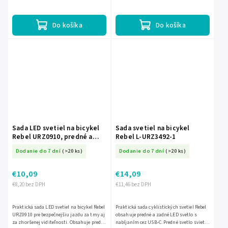
svietenia, ľahké plastové prevedenie a
jednoduchú montáž....
Do košíka
Do košíka
Sada LED svetiel na bicykel
Sada svetiel na bicykel
Rebel URZ0910, predné a
Rebel L-URZ3492-1
zadné L-URZ0910
Dodanie do 7 dní
(>20 ks)
Dodanie do 7 dní
(>20 ks)
€10,09
€14,09
€8,20 bez DPH
€11,46 bez DPH
Praktická sada LED svetiel na bicykel Rebel
Praktická sada cyklistických svetiel Rebel
URZ0910 pre bezpečnejšiu jazdu za tmy aj
obsahuje predné a zadné LED svetlo s
za zhoršenej viditeľnosti. Obsahuje predné
nabíjaním cez USB-C. Predné svetlo svieti