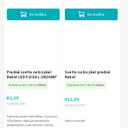
Praktická kombinácia predného a zadného
IP65. Praktické zadné svetlo na bicykel je
svetla sa...
vhodné na lepšiu...
Do košíka
Do košíka
Predné svetlo na bicykel
Svetlo na bicykel predné
Rebel LED 5 diód L-URZ0067
Rebel
Dodanie do 7 dní
(>20 ks)
Dodanie do 7 dní
(>20 ks)
€2,39
€12,89
€1,94 bez DPH
€10,48 bez DPH
Predné bicyklové svetlo Rebel s 5 jasnými
LED diódami zlepšuje viditeľnosť a
Svetlo na bicykel
bezpečnosť pri jazde. Ponúka 3 režimy