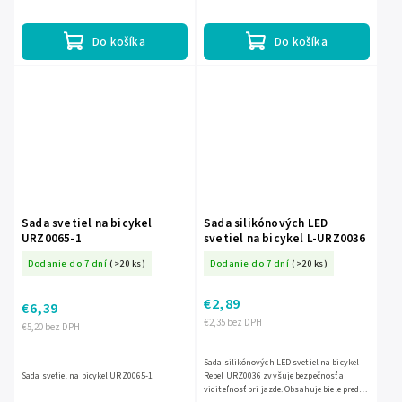
svietivosť 70 lm, dosvit až 170 m a 3
Ponúka 3 režimy svietenia vrátane
režimy svietenia:...
blikania, odolné...
Do košíka
Do košíka
Sada svetiel na bicykel
Sada silikónových LED
URZ0065-1
svetiel na bicykel L-URZ0036
Dodanie do 7 dní
(>20 ks)
Dodanie do 7 dní
(>20 ks)
€2,89
€6,39
€2,35 bez DPH
€5,20 bez DPH
Sada silikónových LED svetiel na bicykel
Sada svetiel na bicykel URZ0065-1
Rebel URZ0036 zvyšuje bezpečnosť a
viditeľnosť pri jazde. Obsahuje biele predné