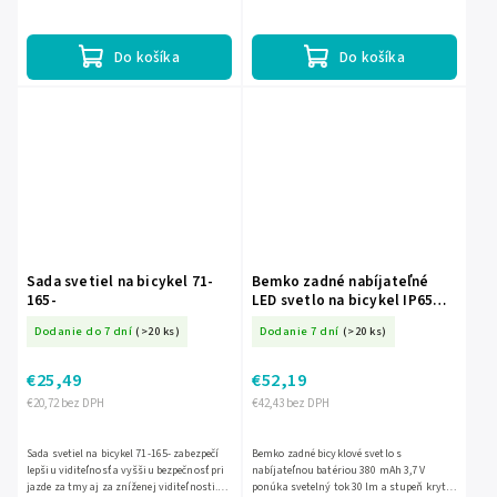
farbou, má 6 režimov svietenia, svietivosť
zhoršenej viditeľnosti. Úsporná LED
100 lúmenov,...
technológia predlžuje...
Do košíka
Do košíka
Sada svetiel na bicykel 71-
Bemko zadné nabíjateľné
165-
LED svetlo na bicykel IP65
BM-C49-LTB02
Dodanie do 7 dní
(>20 ks)
Dodanie 7 dní
(>20 ks)
€25,49
€52,19
€20,72 bez DPH
€42,43 bez DPH
Sada svetiel na bicykel 71-165- zabezpečí
Bemko zadné bicyklové svetlo s
lepšiu viditeľnosť a vyššiu bezpečnosť pri
nabíjateľnou batériou 380 mAh 3,7 V
jazde za tmy aj za zníženej viditeľnosti.
ponúka svetelný tok 30 lm a stupeň krytia