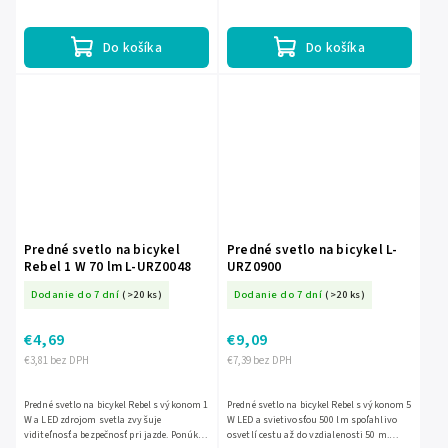
do 100 m. Má 3 režimy svietenia vrátane
zadné červené svetlo s viAcerými
blikania a...
režimami svietenia,...
Do košíka
Do košíka
Predné svetlo na bicykel
Predné svetlo na bicykel L-
Rebel 1 W 70 lm L-URZ0048
URZ0900
Dodanie do 7 dní
(>20 ks)
Dodanie do 7 dní
(>20 ks)
€4,69
€9,09
€3,81 bez DPH
€7,39 bez DPH
Predné svetlo na bicykel Rebel s výkonom 1
Predné svetlo na bicykel Rebel s výkonom 5
W a LED zdrojom svetla zvyšuje
W LED a svietivosťou 500 lm spoľahlivo
viditeľnosť a bezpečnosť pri jazde. Ponúka
osvetlí cestu až do vzdialenosti 50 m.