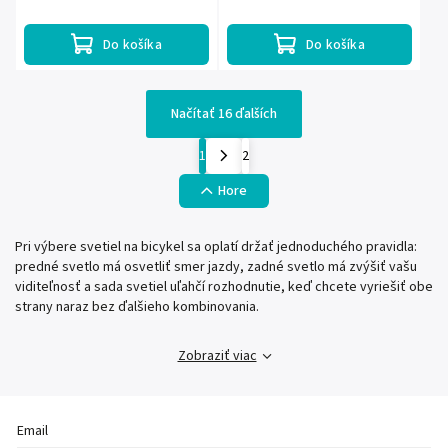
klaksónom. Ponúka 3 režimy svietenia, 5
svietenia, má odolné plastové prevedenie a
zvukov klaksónu, vstavanú...
napája sa 2 batériami AAA.
Do košíka
Do košíka
Načítať 16 ďalších
1
2
Hore
Pri výbere svetiel na bicykel sa oplatí držať jednoduchého pravidla:
predné svetlo má osvetliť smer jazdy, zadné svetlo má zvýšiť vašu
viditeľnosť a sada svetiel uľahčí rozhodnutie, keď chcete vyriešiť obe
strany naraz bez ďalšieho kombinovania.
Zobraziť viac
Email