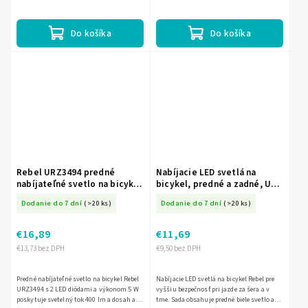
biele svetlo s dosvitom do 100 m a zadné
studeným bielym svetlom s výkonom 70
červené...
lm, zadné červeným...
Do košíka
Do košíka
Rebel URZ3494 predné
Nabíjacie LED svetlá na
nabíjateľné svetlo na bicykel
bicykel, predné a zadné, USB
L-URZ3494
L-URZ3493
Dodanie do 7 dní
(>20 ks)
Dodanie do 7 dní
(>20 ks)
€16,89
€11,69
€13,73 bez DPH
€9,50 bez DPH
Predné nabíjateľné svetlo na bicykel Rebel
Nabíjacie LED svetlá na bicykel Rebel pre
URZ3494 s 2 LED diódami a výkonom 5 W
vyššiu bezpečnosť pri jazde za šera a v
poskytuje svetelný tok 400 lm a dosah až
tme. Sada obsahuje predné biele svetlo a