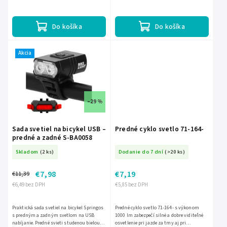
vodoodolné prevedenie, univerzálne
jednom praktickom doplnku. Ponúka
silikónové uchytenie a kompaktné...
svietivosť 130 lm, 3 režimy...
Do košíka
Do košíka
Akcia
–29 %
Sada svetiel na bicykel USB –
Predné cyklo svetlo 71-164-
predné a zadné S-BA0058
Skladom
(2 ks)
Dodanie do 7 dní
(>20 ks)
€7,98
€7,19
€11,39
€6,49 bez DPH
€5,85 bez DPH
Praktická sada svetiel na bicykel Springos
Predné cyklo svetlo 71-164- s výkonom
s predným a zadným svetlom na USB
1000 lm zabezpečí silné a dobre viditeľné
nabíjanie. Predné svieti studenou bielou
osvetlenie pri jazde za tmy aj pri