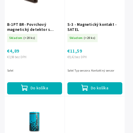
Abecedne
B-1PT BR- Povrchový
S-3 - Magnetický kontakt -
magnetický detektor s
SATEL
svorkami - SATEL
Skladom
(>20 ks)
Skladom
(>20 ks)
€4,89
€11,59
€3,98 bez DPH
€9,42 bez DPH
Satel
Satel Typ senzora: Kontaktný senzor
Do košíka
Do košíka