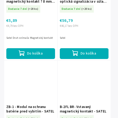
magnetický kontakt ? 8 mm,
optická signalizácia v súlade
kovové puzdro - SATEL
s EN50131 Stupeň 2 - SATEL
Dodanie 7 dní
(>20 ks)
Dodanie 7 dní
(>20 ks)
€5,89
€56,79
€4,79 bez DPH
€46,17 bez DPH
Satel Druh snímača: Magnetický kontakt
Satel
Do košíka
Do košíka
ZB-1 - Modul na ochranu
B-2FL BR- Vstavaný
batérie pred vybitím - SATEL
magnetický kontakt - SATEL