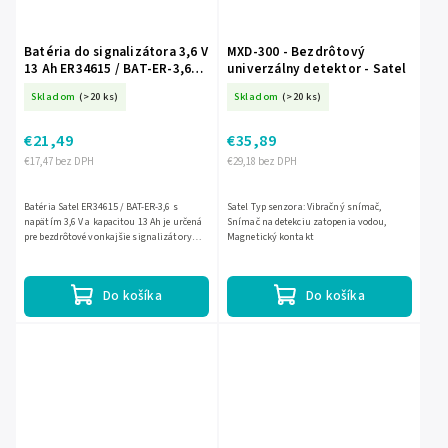
Batéria do signalizátora 3,6 V
MXD-300 - Bezdrôtový
13 Ah ER34615 / BAT-ER-3,6
univerzálny detektor - Satel
pre Satel ASP-100 A MSP-300
Skladom
(>20 ks)
Skladom
(>20 ks)
EC-16157
€21,49
€35,89
€17,47 bez DPH
€29,18 bez DPH
Batéria Satel ER34615 / BAT-ER-3,6 s
Satel Typ senzora: Vibračný snímač,
napätím 3,6 V a kapacitou 13 Ah je určená
Snímač na detekciu zatopenia vodou,
pre bezdrôtové vonkajšie signalizátory
Magnetický kontakt
ASP-100 R a MSP-300 R. Ponúka dlhú výdrž,
nízke...
Do košíka
Do košíka