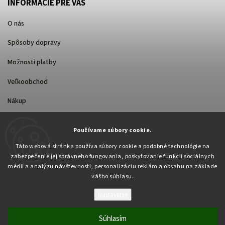
INFORMÁCIE PRE VÁS
O nás
Spôsoby dopravy
Možnosti platby
Veľkoobchod
Nákup
FACEBOOK
Používame súbory cookie.
Táto webová stránka používa súbory cookie a podobné technológie na
zabezpečenie jej správneho fungovania, poskytovanie funkcií sociálnych
médií a analýzu návštevnosti, personalizáciu reklám a obsahu na základe
vášho súhlasu.
Nastavenie
Copyright 2026
Pabex.sk
. Všetky práva vyhradené.
Upraviť nastavenie cookies
Súhlasím