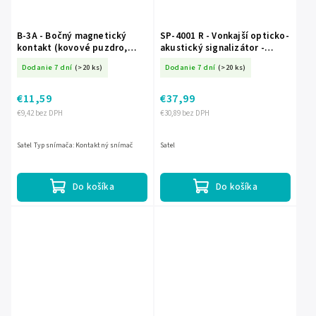
B-3A - Bočný magnetický
SP-4001 R - Vonkajší opticko-
kontakt (kovové puzdro,
akustický signalizátor -
vodiče v ochrane) - SATEL
SATEL
Dodanie 7 dní
(>20 ks)
Dodanie 7 dní
(>20 ks)
€11,59
€37,99
€9,42 bez DPH
€30,89 bez DPH
Satel Typ snímača: Kontaktný snímač
Satel
Do košíka
Do košíka