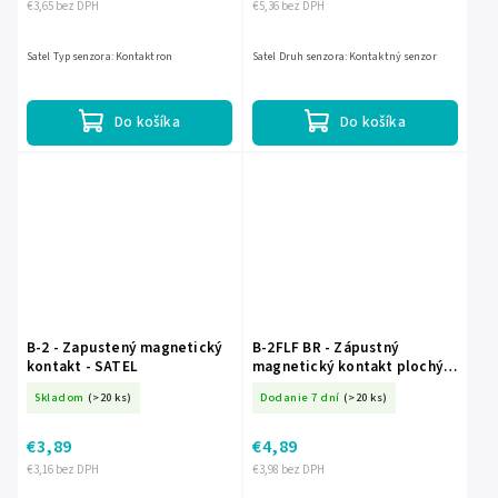
€3,65 bez DPH
€5,36 bez DPH
Satel Typ senzora: Kontaktron
Satel Druh senzora: Kontaktný senzor
Do košíka
Do košíka
B-2 - Zapustený magnetický
B-2FLF BR - Zápustný
kontakt - SATEL
magnetický kontakt plochý -
SATEL
Skladom
(>20 ks)
Dodanie 7 dní
(>20 ks)
€3,89
€4,89
€3,16 bez DPH
€3,98 bez DPH