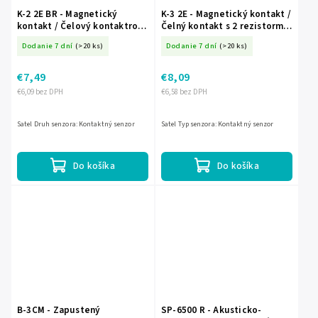
K-2 2E BR - Magnetický
K-3 2E - Magnetický kontakt /
kontakt / Čelový kontaktron
Čelný kontakt s 2 rezistormi
s 2 rezistormi 1,1k? - SATEL
1,1 k? - SATEL
Dodanie 7 dní
(>20 ks)
Dodanie 7 dní
(>20 ks)
€7,49
€8,09
€6,09 bez DPH
€6,58 bez DPH
Satel Druh senzora: Kontaktný senzor
Satel Typ senzora: Kontaktný senzor
Do košíka
Do košíka
B-3CM - Zapustený
SP-6500 R - Akusticko-