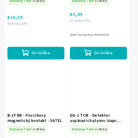
Dodanie 7 dní
(>20 ks)
Dodanie 7 dní
(>20 ks)
€3,89
€10,39
€3,16 bez DPH
€8,45 bez DPH
Satel Typ senzora: Kontaktón
Do košíka
Do košíka
B-1F BR - Povrchový
DG-1 TCM - Detektor
magnetický kontakt - SATEL
uspávacích plynov (napr.
výparov chloroformu) -
Dodanie 7 dní
(>20 ks)
Dodanie 7 dní
(>20 ks)
SATEL