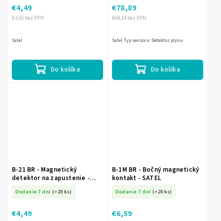
€4,49
€78,89
€3,65 bez DPH
€64,14 bez DPH
Satel
Satel Typ senzora: Detektor plynu
Do košíka
Do košíka
B-21 BR - Magnetický
B-1M BR - Bočný magnetický
detektor na zapustenie -
kontakt - SATEL
SATEL
Dodanie 7 dní
(>20 ks)
Dodanie 7 dní
(>20 ks)
€4,49
€6,59