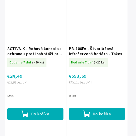
ACTIVA-K - Rohová konzola s
PB-100FA - Štvorlúčová
ochranou proti sabotáži pre
infračervená bariéra - Takex
bariéry ACTIVA (4 ks) - SATEL
Dodanie 7 dní
(>20 ks)
Dodanie 7 dní
(>20 ks)
€24,49
€553,69
€19,91 bez DPH
€450,15 bez DPH
Satel
Takex
Do košíka
Do košíka