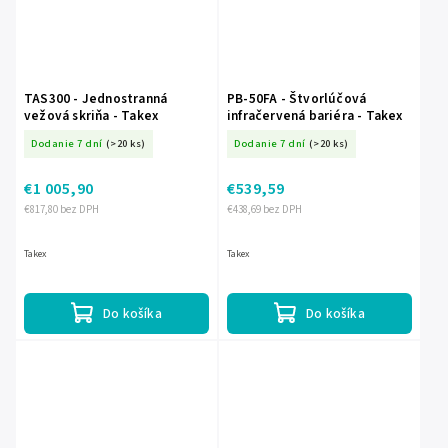
TAS300 - Jednostranná
PB-50FA - Štvorlúčová
vežová skriňa - Takex
infračervená bariéra - Takex
Dodanie 7 dní
(>20 ks)
Dodanie 7 dní
(>20 ks)
€1 005,90
€539,59
€817,80 bez DPH
€438,69 bez DPH
Takex
Takex
Do košíka
Do košíka