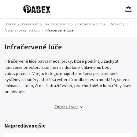
Domov
/
Domácnosť
/
Elektroinštalácia
/
Zabezpečenie domu
/
Detektory
/
Alarmy do domácnosti
/
Infračervené lúče
Infračervené lúče
Infračervené lúče patria medzi prvky, ktoré pomáhajú zachytiť
narušenie priestoru skôr, než sa dostane k hlavnému bodu
zabezpečenia. V tejto kategórii nájdete riešenia pre alarmové
systémy aj bariéry, ktoré sa vyberajú podľa miesta montáže, smeru
snímania a toho, či majú strážiť vstup, priechod alebo konkrétny úsek
pri obvode.
Zobraziť viac
Najpredávanejšie