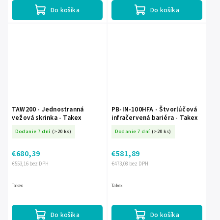
Do košíka
Do košíka
TAW200 - Jednostranná
PB-IN-100HFA - Štvorlúčová
vežová skrinka - Takex
infračervená bariéra - Takex
Dodanie 7 dní
(>20 ks)
Dodanie 7 dní
(>20 ks)
€680,39
€581,89
€553,16 bez DPH
€473,08 bez DPH
Takex
Takex
Do košíka
Do košíka