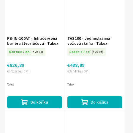
PB-IN-100AT - Infračervená
TAS100 - Jednostranná
bariéra štvorlúčová - Takex
vežová skriňa - Takex
Dodanie 7 dní
(>20 ks)
Dodanie 7 dní
(>20 ks)
€826,89
€488,89
€672,27 bez DPH
€397,47 bez DPH
Takex
Takex
Do košíka
Do košíka