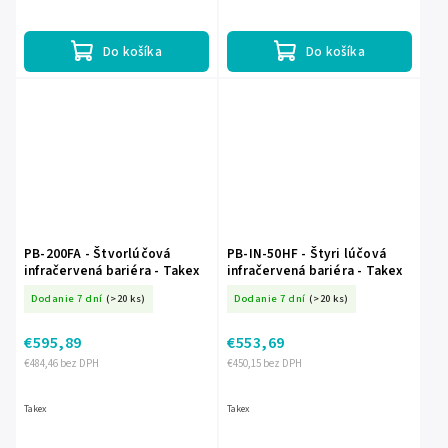
Do košíka
Do košíka
PB-200FA - Štvorlúčová
PB-IN-50HF - Štyri lúčová
infračervená bariéra - Takex
infračervená bariéra - Takex
Dodanie 7 dní
(>20 ks)
Dodanie 7 dní
(>20 ks)
€595,89
€553,69
€484,46 bez DPH
€450,15 bez DPH
Takex
Takex