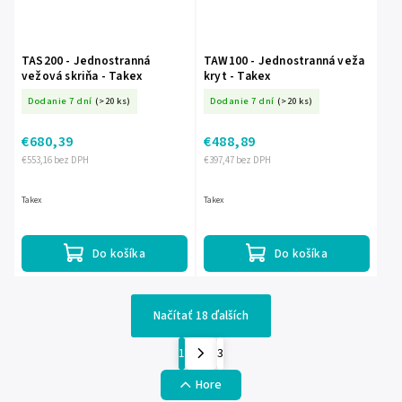
TAS200 - Jednostranná
TAW100 - Jednostranná veža
vežová skriňa - Takex
kryt - Takex
Dodanie 7 dní
(>20 ks)
Dodanie 7 dní
(>20 ks)
€680,39
€488,89
€553,16 bez DPH
€397,47 bez DPH
Takex
Takex
Do košíka
Do košíka
Načítať 18 ďalších
1
3
Hore