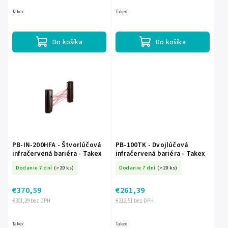
Takex
Takex
Do košíka
Do košíka
PB-IN-200HFA - Štvorlúčová
PB-100TK - Dvojlúčová
infračervená bariéra - Takex
infračervená bariéra - Takex
Dodanie 7 dní
(>20 ks)
Dodanie 7 dní
(>20 ks)
€370,59
€261,39
€301,29 bez DPH
€212,51 bez DPH
Takex
Takex