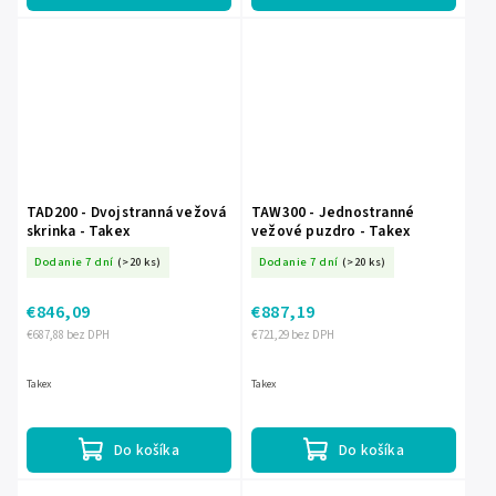
TAD200 - Dvojstranná vežová
TAW300 - Jednostranné
skrinka - Takex
vežové puzdro - Takex
Dodanie 7 dní
(>20 ks)
Dodanie 7 dní
(>20 ks)
€846,09
€887,19
€687,88 bez DPH
€721,29 bez DPH
Takex
Takex
Do košíka
Do košíka