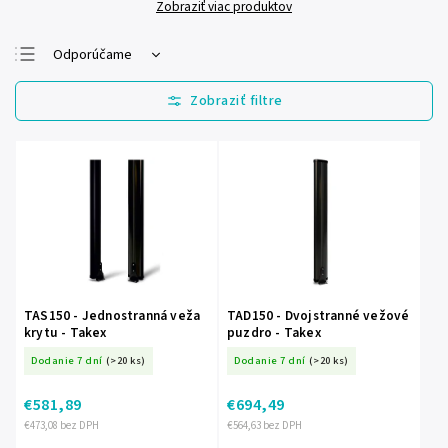
Zobraziť viac produktov
Odporúčame
Najlacnejšie
Najdrahšie
Najpredávanejšie
Abecedne
TAS150 - Jednostranná veža
TAD150 - Dvojstranné vežové
krytu - Takex
puzdro - Takex
Dodanie 7 dní
(>20 ks)
Dodanie 7 dní
(>20 ks)
€581,89
€694,49
€473,08 bez DPH
€564,63 bez DPH