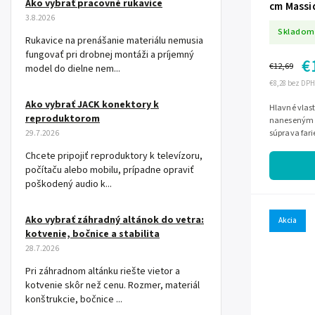
Ako vybrať pracovné rukavice
cm Massi
3.8.2026
Skladom
Rukavice na prenášanie materiálu nemusia
fungovať pri drobnej montáži a príjemný
€
€12,69
model do dielne nem...
€8,28 bez DPH
Ako vybrať JACK konektory k
Hlavné vlastnosti povrchovo upr
reproduktorom
naneseným v
súprava fari
29.7.2026
a 7 mm, súp
Chcete pripojiť reproduktory k televízoru,
počítaču alebo mobilu, prípadne opraviť
poškodený audio k...
Ako vybrať záhradný altánok do vetra:
Akcia
kotvenie, bočnice a stabilita
28.7.2026
Pri záhradnom altánku riešte vietor a
kotvenie skôr než cenu. Rozmer, materiál
konštrukcie, bočnice ...