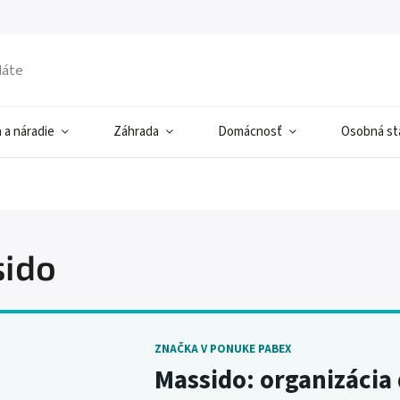
 a náradie
Záhrada
Domácnosť
Osobná sta
ido
ZNAČKA V PONUKE PABEX
Massido: organizácia 