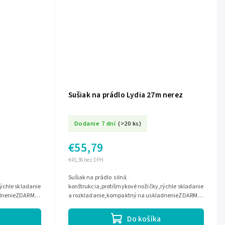
Sušiak na prádlo Lydia 27m nerez
Dodanie 7 dní
(>20 ks)
€55,79
€45,36 bez DPH
Sušiak na prádlo silná
ýchle skladanie
konštrukcia,protišmykové nožičky,rýchle skladanie
adnenieZDARMA
a rozkladanie,kompaktný na uskladnenieZDARMA
držiaky na sušenie...
Do košíka