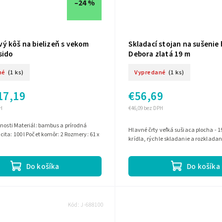
–24 %
ý kôš na bielizeň s vekom
Skladací stojan na sušenie 
sido
Debora zlatá 19 m
né
(1 ks)
Vypredané
(1 ks)
17,19
€56,69
H
€46,09 bez DPH
bus a prírodná
Hlavné črty veľká sušiaca plocha - 19 m, 2 sklápacie
ita: 100 l Počet komôr: 2 Rozmery: 61 x
krídla, rýchle skladanie a rozkladan
Do košíka
Do košíka
Kód:
J-688100