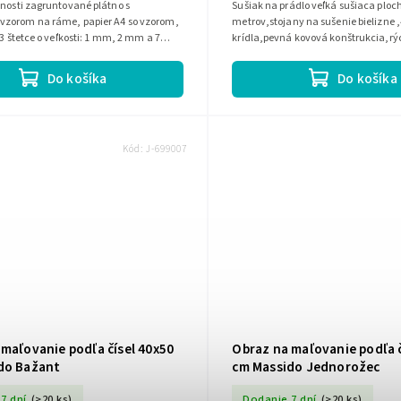
ané plátno s
Sušiak na prádlo veľká sušiaca ploch
zorom na ráme, papier A4 so vzorom,
metrov,stojany na sušenie bielizne 
 3 štetce o veľkosti: 1 mm, 2 mm a 7
krídla,pevná kovová konštrukcia,rý
čikov na zavesenie obrazu
a rozkladanie,má hrubé priečky ,...
Do košíka
Do košíka
Kód:
J-699007
maľovanie podľa čísel 40x50
Obraz na maľovanie podľa č
do Bažant
cm Massido Jednorožec
7 dní
(>20 ks)
Dodanie 7 dní
(>20 ks)