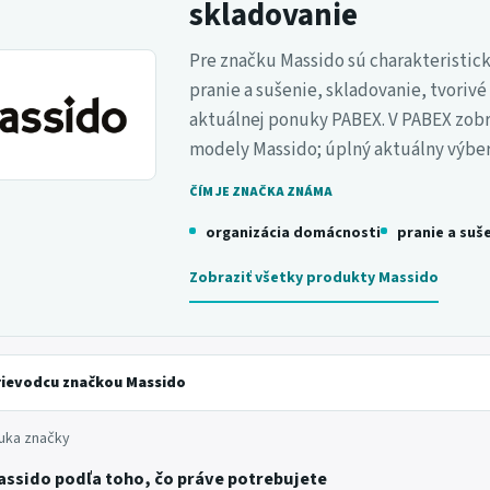
skladovanie
Pre značku Massido sú charakteristick
pranie a sušenie, skladovanie, tvorivé
aktuálnej ponuky PABEX. V PABEX zob
modely Massido; úplný aktuálny výber
ČÍM JE ZNAČKA ZNÁMA
organizácia domácnosti
pranie a suš
Zobraziť všetky produkty Massido
rievodcu značkou Massido
uka značky
assido podľa toho, čo práve potrebujete