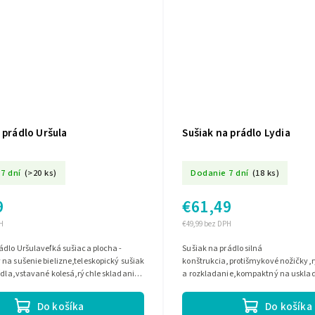
 prádlo Uršula
Sušiak na prádlo Lydia
7 dní
(>20 ks)
Dodanie 7 dní
(18 ks)
9
€61,49
H
€49,99 bez DPH
ádlo Uršulaveľká sušiaca plocha -
Sušiak na prádlo silná
na sušenie bielizne,teleskopický sušiak
konštrukcia,protišmykové nožičky,r
ídla,vstavané kolesá,rýchle skladanie
a rozkladanie,kompaktný na uskl
e.
držiaky na sušenie...
Do košíka
Do košíka