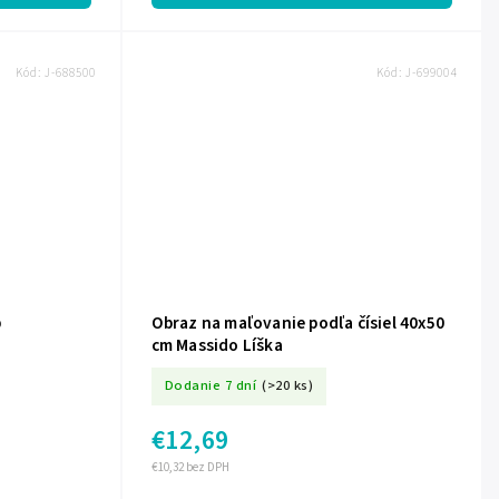
Kód:
J-688500
Kód:
J-699004
b
Obraz na maľovanie podľa čísiel 40x50
cm Massido Líška
Dodanie 7 dní
(>20 ks)
€12,69
€10,32 bez DPH