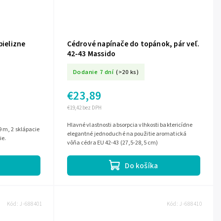
bielizne
Cédrové napínače do topánok, pár veľ.
42-43 Massido
Dodanie 7 dní
(>20 ks)
€23,89
€19,42 bez DPH
Hlavné vlastnosti absorpcia vlhkosti baktericídne
elegantné jednoduché na použitie aromatická
ie.
vôňa cédra EU 42-43 (27,5-28,5 cm)
Do košíka
Kód:
J-688401
Kód:
J-688410