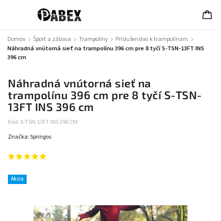
Domov
/
Šport a zábava
/
Trampolíny
/
Príslušenstvo k trampolínam
/
Náhradná vnútorná sieť na trampolínu 396 cm pre 8 tyčí S-TSN-13FT INS
396 cm
Náhradná vnútorná sieť na
trampolínu 396 cm pre 8 tyčí S-TSN-
13FT INS 396 cm
Kód:
S-TSN-13FT INS 396 CM
Značka:
Springos
Akcia