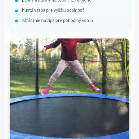
pevný a odolný materiál PE Terylene
hustá väzba pre vyššiu odolnosť
zapínanie na zips pre pohodlný vstup