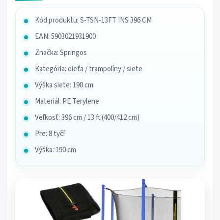
Kód produktu: S-TSN-13FT INS 396 CM
EAN: 5903021931900
Značka: Springos
Kategória: dieťa / trampolíny / siete
Výška siete: 190 cm
Materiál: PE Terylene
Veľkosť: 396 cm / 13 ft (400/412 cm)
Pre: 8 tyčí
Výška: 190 cm