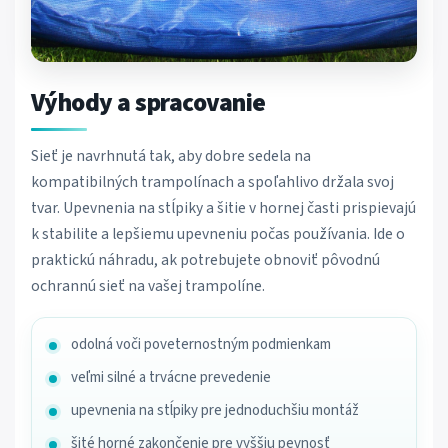
Výhody a spracovanie
Sieť je navrhnutá tak, aby dobre sedela na
kompatibilných trampolínach a spoľahlivo držala svoj
tvar. Upevnenia na stĺpiky a šitie v hornej časti prispievajú
k stabilite a lepšiemu upevneniu počas používania. Ide o
praktickú náhradu, ak potrebujete obnoviť pôvodnú
ochrannú sieť na vašej trampolíne.
odolná voči poveternostným podmienkam
veľmi silné a trvácne prevedenie
upevnenia na stĺpiky pre jednoduchšiu montáž
šité horné zakončenie pre vyššiu pevnosť