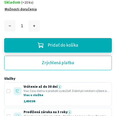
Skladom
(>20 ks)
Možnosti doručenia
Pridať do košíka
Zrýchlená platba
Služby
Vrátenie až do 30 dní
i
Viac času doma si produkt vyskúšať. Dobré pri neistom výbere alebo darčeku.
Viac o službe
2,49 EUR
Predĺžená záruka na 3 roky
i