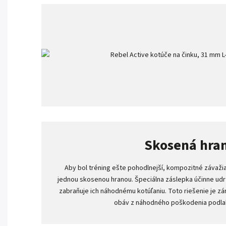
Skosená hra
Aby bol tréning ešte pohodlnejší, kompozitné závažia
jednou skosenou hranou. Špeciálna záslepka účinne udrž
zabraňuje ich náhodnému kotúľaniu. Toto riešenie je 
obáv z náhodného poškodenia podlah