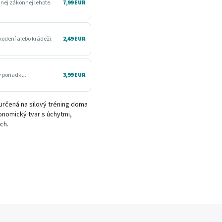
dnej zákonnej lehote.
7,99 EUR
kodení alebo krádeži.
2,49 EUR
v poriadku.
3,99 EUR
určená na silový tréning doma
onomický tvar s úchytmi,
ch.