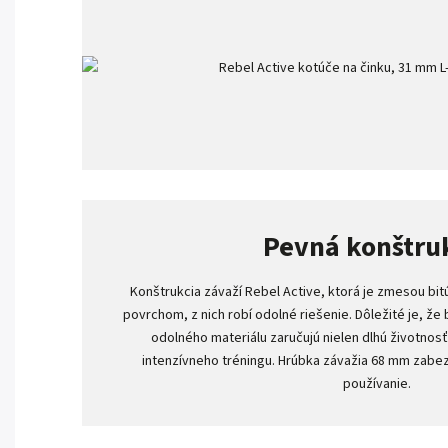
Pevná konštru
Konštrukcia závaží Rebel Active, ktorá je zmesou b
povrchom, z nich robí odolné riešenie. Dôležité je, ž
odolného materiálu zaručujú nielen dlhú životnos
intenzívneho tréningu. Hrúbka závažia 68 mm zabez
používanie.