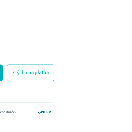
Zrýchlená platba
lebo darčeku.
2,49 EUR