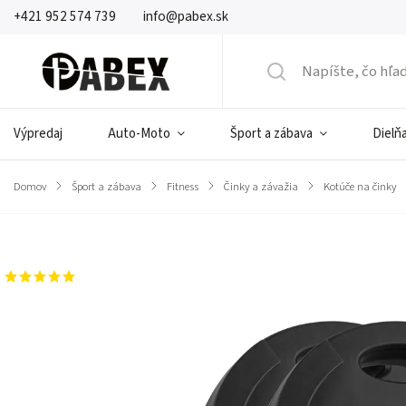
+421 952 574 739
info@pabex.sk
Výpredaj
Auto-Moto
Šport a zábava
Dielňa
Domov
/
Šport a zábava
/
Fitness
/
Činky a závažia
/
Kotúče na činky
Značka:
Rebel