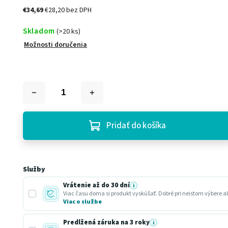
€34,69
€28,20 bez DPH
Skladom
(>20 ks)
Možnosti doručenia
Pridať do košíka
Služby
Vrátenie až do 30 dní
i
Viac času doma si produkt vyskúšať. Dobré pri neistom výbere a
Viac o službe
Predĺžená záruka na 3 roky
i