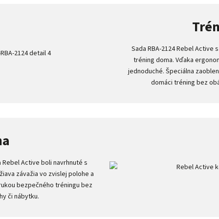
Trén
Sada RBA-2124 Rebel Active s
tréning doma. Vďaka ergonom
jednoduché. Špeciálna zaoble
domáci tréning bez ob
na
 Rebel Active boli navrhnuté s
iava závažia vo zvislej polohe a
zárukou bezpečného tréningu bez
y či nábytku.