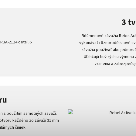
3 t
Bitúmenové závažia Rebel Act
vykonávať rôznorodé silové cv
závažia používať ako jednoručn
Uľahčujú tiež rýchlu výmenu z
zranenia a zabezpečujú
ru
en s použitím samotných závaží.
 otvoru každého zo závaží 31 mm
lárnych činiek.