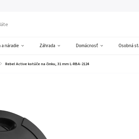
 a náradie
Záhrada
Domácnosť
Osobná sta
/
Rebel Active kotúče na činku, 31 mm L-RBA-2124