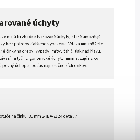
varované úchyty
ive majú tri vhodne tvarované úchyty, ktoré umožňujú
iky bez potreby ďalšieho vybavenia. Vďaka nim môžete
é činky na drepy, výpady, mŕtvy ťah či tlak nad hlavu.
ávaží na tyči. Ergonomické úchyty minimalizujú riziko
 pevný úchop aj počas najnáročnejších cvikov.