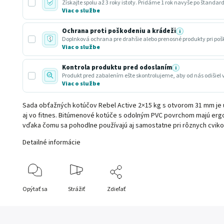
Získajte spolu až 3 roky istoty. Pridáme 1 rok navyše po štandar
Viac o službe
Ochrana proti poškodeniu a krádeži
i
Doplnková ochrana pre drahšie alebo prenosné produkty pri poš
Viac o službe
Kontrola produktu pred odoslaním
i
Produkt pred zabalením ešte skontrolujeme, aby od nás odišiel 
Viac o službe
Sada obťažných kotúčov Rebel Active 2×15 kg s otvorom 31 mm je 
aj vo fitnes. Bitúmenové kotúče s odolným PVC povrchom majú erg
vďaka čomu sa pohodlne používajú aj samostatne pri rôznych cviko
Detailné informácie
Opýtať sa
Strážiť
Zdieľať