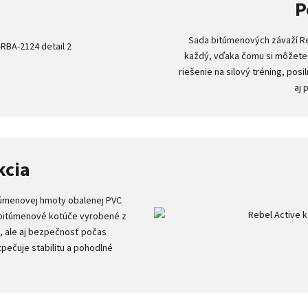
P
Sada bitúmenových závaží Re
každý, vďaka čomu si môžete 
riešenie na silový tréning, posi
aj 
kcia
itúmenovej hmoty obalenej PVC
e bitúmenové kotúče vyrobené z
ť, ale aj bezpečnosť počas
pečuje stabilitu a pohodlné