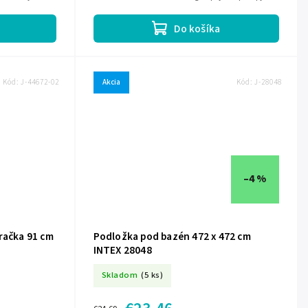
220 - 240 V
Do košíka
Kód:
J-44672-02
Akcia
Kód:
J-28048
–4 %
račka 91 cm
Podložka pod bazén 472 x 472 cm
INTEX 28048
Skladom
(5 ks)