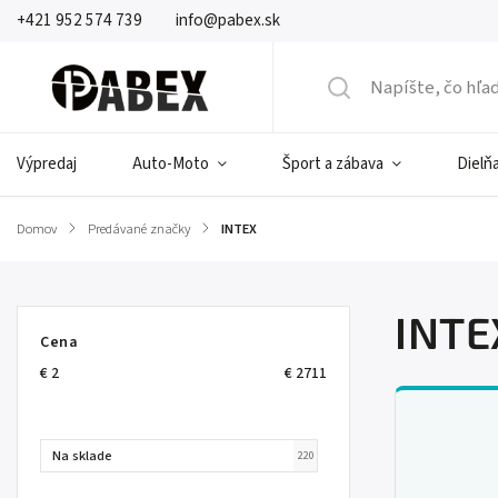
+421 952 574 739
info@pabex.sk
Výpredaj
Auto-Moto
Šport a zábava
Dielňa
Domov
/
Predávané značky
/
INTEX
INTE
Cena
€
2
€
2711
Na sklade
220