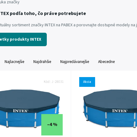
uka značky
NTEX podľa toho, čo práve potrebujete
ktuálny sortiment značky INTEX na PABEX a porovnajte dostupné modely na
šetky produkty INTEX
Najlacnejšie
Najdrahšie
Najpredávanejšie
Abecedne
Kód:
J-28031
Akcia
–4 %