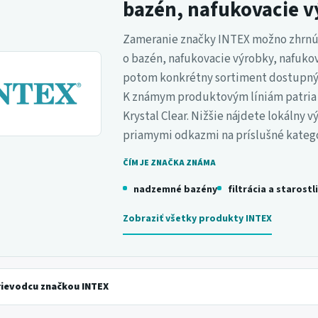
bazén, nafukovacie 
Zameranie značky INTEX možno zhrnúť d
o bazén, nafukovacie výrobky, nafuko
potom konkrétny sortiment dostupný v 
K známym produktovým líniám patria E
Krystal Clear. Nižšie nájdete lokálny
priamymi odkazmi na príslušné kategó
ČÍM JE ZNAČKA ZNÁMA
nadzemné bazény
filtrácia a starost
Zobraziť všetky produkty INTEX
rievodcu značkou INTEX