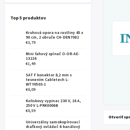
Top 5 produktov
Kruhová opora na rastliny 45 x
90 cm, 2 obruče CH-DEN7082
€3,79
Mini ťahový spínač O-OR-AE-
13224
€1,49
SAT F konektor 8,2 mm s
tesnením Cabletech L-
WTY0503-1
€0,09
Koliskovy vypinac 230 V, 16 A,
250 V L-PRK0006B
€0,59
Otvoriť sp
Univerzálny samokopírovací
diaľkový ovládač 4-kanálový