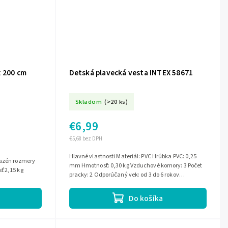
x 200 cm
Detská plavecká vesta INTEX 58671
Skladom
(>20 ks)
€6,99
€5,68 bez DPH
Hlavné vlastnosti Materiál: PVC Hrúbka PVC: 0,25
mm Hmotnosť: 0,30 kg Vzduchové komory: 3 Počet
ť 2,15 kg
pracky: 2 Odporúčaný vek: od 3 do 6 rokov
Maximálne zaťaženie: 30 kg Výrobca:...
Do košíka