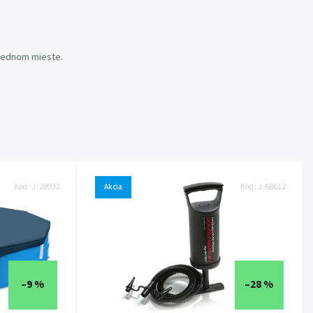
 jednom mieste.
Kód:
J-28032
Akcia
Kód:
J-68612
–9 %
–28 %