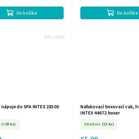
nafukovacie produkty
Do košíka
Do košíka
Kód:
J-28500
a nápoje do SPA INTEX 28500
Nafukovací boxovací vak, h
INTEX 44672 boxer
(>20 ks)
Skladom
(13 ks)