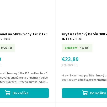
anel na ohrev vody 120 x 120
Kryt na rámový bazén 300 
 28685
INTEX 28038
(>20 ks)
Skladom
(>20 ks)
9
€23,89
H
€19,42 bez DPH
120 cm Hmotnosť
Hlavné vlastnosti použitie rámový bazén rozmery
rievanie približne 3-5 C Priemer hadice
300 x 200 cm záložka 20 cm hmotnos
ér v súprave Filtračná pumpa: od 3500
/h
Do košíka
Do košíka