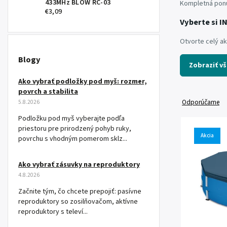
433MHz BLOW RC-03
Kompletná pon
€3,09
Vyberte si I
Otvorte celý a
Blogy
Zobraziť v
Ako vybrať podložky pod myš: rozmer,
povrch a stabilita
Odporúčame
5.8.2026
Podložku pod myš vyberajte podľa
priestoru pre prirodzený pohyb ruky,
Akcia
povrchu s vhodným pomerom sklz...
Ako vybrať zásuvky na reproduktory
4.8.2026
Začnite tým, čo chcete prepojiť: pasívne
reproduktory so zosilňovačom, aktívne
reproduktory s televí...