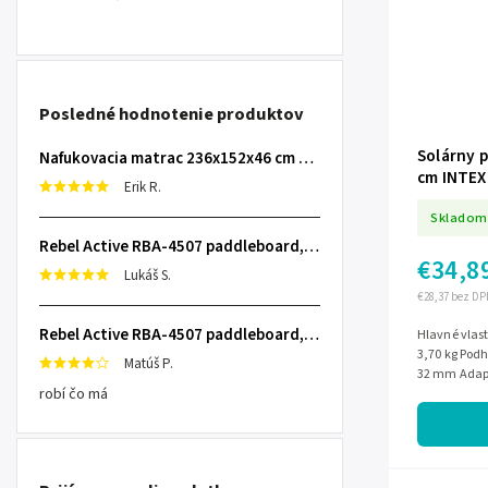
Posledné hodnotenie produktov
Solárny p
Nafukovacia matrac 236x152x46 cm so zabudovanou elektrickou pumpou INTEX 64448
cm INTEX
Erik R.
Skladom
Rebel Active RBA-4507 paddleboard, 335 cm L-RBA-4507-OR
€34,8
Lukáš S.
€28,37 bez DP
Rebel Active RBA-4507 paddleboard, 335 cm L-RBA-4507-OR
Hlavné vlastnosti Rozmery 120 x 
3,70 kg Podh
Matúš P.
32 mm Adapt
robí čo má
l/h do 7570 l