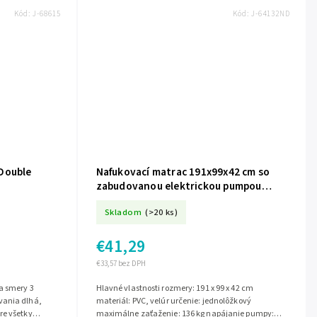
Kód:
J-68615
Kód:
J-64132ND
Double
Nafukovací matrac 191x99x42 cm so
zabudovanou elektrickou pumpou
INTEX 64132ND
Skladom
(>20 ks)
€41,29
€33,57 bez DPH
Hlavné vlastnosti rozmery: 191 x 99 x 42 cm
vania dlhá,
materiál: PVC, velúr určenie: jednolôžkový
re všetky
maximálne zaťaženie: 136 kg napájanie pumpy: