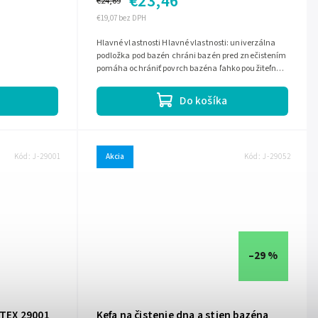
€23,46
€24,69
€19,07 bez DPH
Hlavné vlastnosti Hlavné vlastnosti: univerzálna
podložka pod bazén chráni bazén pred znečistením
pomáha ochrániť povrch bazéna ľahko použiteľná,
stačí rozložiť
Do košíka
Kód:
J-29001
Akcia
Kód:
J-29052
–29 %
NTEX 29001
Kefa na čistenie dna a stien bazéna