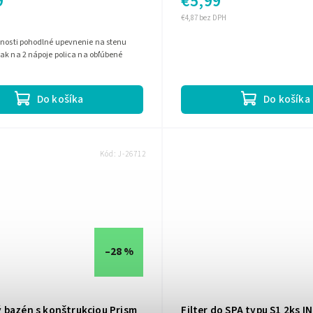
9
€5,99
€4,87 bez DPH
nenie na stenu
ak na 2 nápoje polica na obľúbené
Do košíka
Do košíka
Kód:
J-26712
–28 %
 bazén s konštrukciou Prism
Filter do SPA typu S1 2ks I