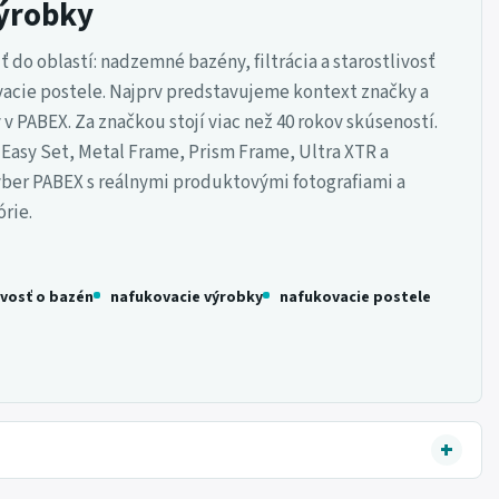
výrobky
o oblastí: nadzemné bazény, filtrácia a starostlivosť
vacie postele. Najprv predstavujeme kontext značky a
PABEX. Za značkou stojí viac než 40 rokov skúseností.
asy Set, Metal Frame, Prism Frame, Ultra XTR a
 výber PABEX s reálnymi produktovými fotografiami a
rie.
livosť o bazén
nafukovacie výrobky
nafukovacie postele