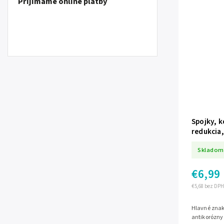
Prijímame online platby
Spojky, k
redukcia,
Skladom
€6,99
€5,68 bez DPH
Hlavné znaky Priemer: 38 mm/32 mm Mat
antikorózny 