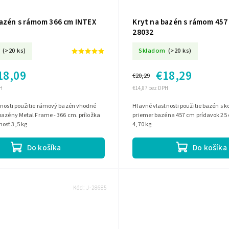
bazén s rámom 366 cm INTEX
Kryt na bazén s rámom 457
28032
(>20 ks)
Skladom
(>20 ks)
18,09
€18,29
€20,29
H
€14,87 bez DPH
ý bazén vhodné
Hlavné vlastnosti použitie bazén s konštrukciou
ény Metal Frame - 366 cm. príložka
priemer bazéna 457 cm prídavok 2
motnosť 3,5 kg
4,70 kg
Do košíka
Do košíka
Kód:
J-28685