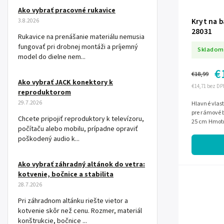
Ako vybrať pracovné rukavice
Kryt na 
3.8.2026
28031
Rukavice na prenášanie materiálu nemusia
fungovať pri drobnej montáži a príjemný
Skladom
model do dielne nem...
€
€18,99
Ako vybrať JACK konektory k
€14,71 bez DP
reproduktorom
29.7.2026
Hlavné vlastnosti použitie rámov
pre rámové baz
Chcete pripojiť reproduktory k televízoru,
25 cm H
počítaču alebo mobilu, prípadne opraviť
poškodený audio k...
Ako vybrať záhradný altánok do vetra:
kotvenie, bočnice a stabilita
28.7.2026
Pri záhradnom altánku riešte vietor a
kotvenie skôr než cenu. Rozmer, materiál
konštrukcie, bočnice ...