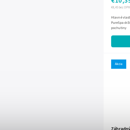
€10,3
€8,45 bez DPH
Hlavné vlastnosti pohodlné upev
PureSpa drži
pochutiny
Akcia
Záhradný