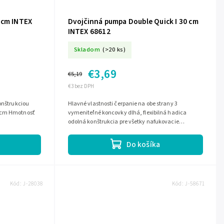
 cm INTEX
Dvojčinná pumpa Double Quick I 30 cm
INTEX 68612
Skladom
(>20 ks)
€3,69
€5,19
€3 bez DPH
Hlavné vlastnosti čerpanie na obe strany 3
5 cm Hmotnosť
vymeniteľné koncovky dlhá, flexibilná hadica
odolná konštrukcia pre všetky nafukovacie
produkty
Do košíka
Kód:
J-28038
Kód:
J-58671