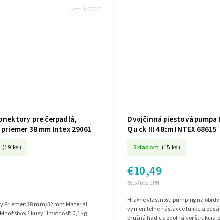
Kód:
J-29061
onektory pre čerpadlá,
Dvojčinná piestová pumpa 
 priemer 38 mm Intex 29061
Quick III 48cm INTEX 68615
(19 ks)
Skladom
(15 ks)
€10,49
€8,53 bez DPH
Hlavné vlastnosti pumping na obidva smery 3
eriál:
vymeniteľné nástavce funkcia odsá
Množstvo: 2 kusy Hmotnosť: 0,1 kg
pružná hadica odolná konštrukcia p