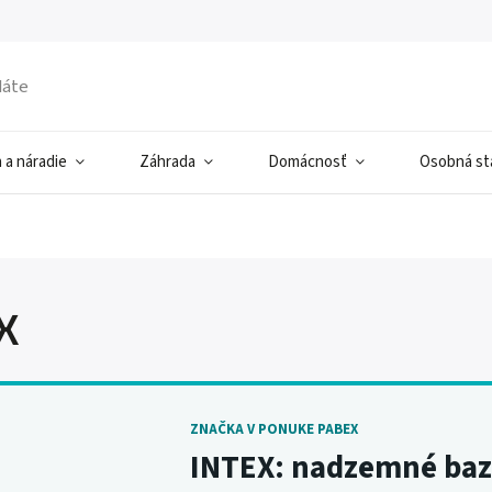
 a náradie
Záhrada
Domácnosť
Osobná sta
X
ZNAČKA V PONUKE PABEX
INTEX: nadzemné bazén