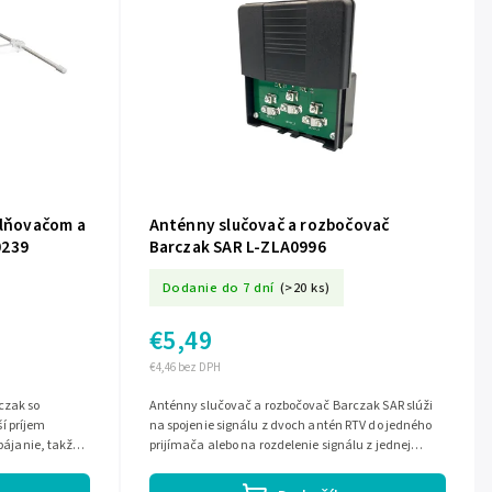
ilňovačom a
Anténny slučovač a rozbočovač
0239
Barczak SAR L-ZLA0996
Dodanie do 7 dní
(>20 ks)
€5,49
€4,46 bez DPH
czak so
Anténny slučovač a rozbočovač Barczak SAR slúži
í príjem
na spojenie signálu z dvoch antén RTV do jedného
apájanie, takže
prijímača alebo na rozdelenie signálu z jednej
iu v...
antény do dvoch televízorov....