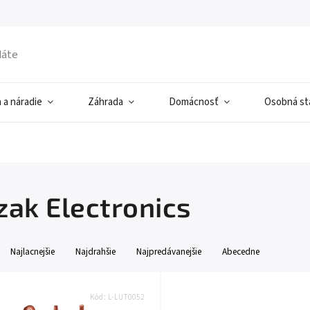
 a náradie
Záhrada
Domácnosť
Osobná sta
zak Electronics
Najlacnejšie
Najdrahšie
Najpredávanejšie
Abecedne
Kód:
L-LUT0052