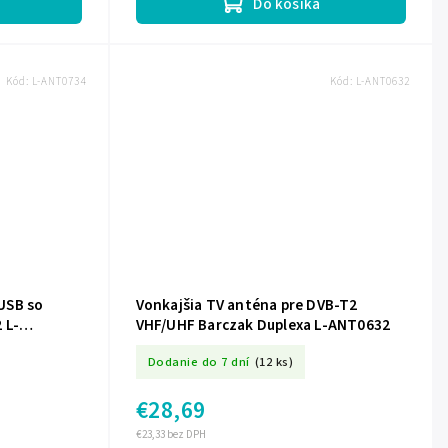
Do košíka
Kód:
L-ANT0734
Kód:
L-ANT0632
USB so
Vonkajšia TV anténa pre DVB-T2
 L-
VHF/UHF Barczak Duplexa L-ANT0632
Dodanie do 7 dní
(12 ks)
€28,69
€23,33 bez DPH