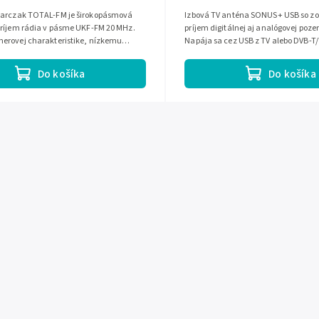
arczak TOTAL-FM je širokopásmová
Izbová TV anténa SONUS+ USB so zo
príjem rádia v pásme UKF-FM 20 MHz.
príjem digitálnej aj analógovej poze
erovej charakteristike, nízkemu
Napája sa cez USB z TV alebo DVB-T
neniu a impedancii 75 Ohm je...
kompaktné moderné prevedenie...
Do košíka
Do košíka