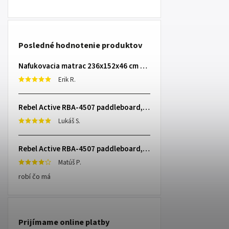
Posledné hodnotenie produktov
Nafukovacia matrac 236x152x46 cm so zabudovanou elektrickou pumpou INTEX 64448
Erik R.
Rebel Active RBA-4507 paddleboard, 335 cm L-RBA-4507-OR
Lukáš S.
Rebel Active RBA-4507 paddleboard, 335 cm L-RBA-4507-OR
Matúš P.
robí čo má
Prijímame online platby