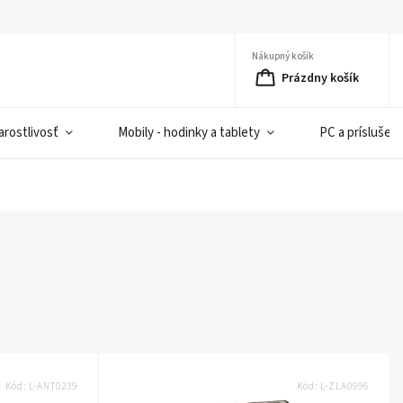
Nákupný košík
Prázdny košík
rostlivosť
Mobily - hodinky a tablety
PC a príslušen
Kód:
L-ANT0239
Kód:
L-ZLA0996