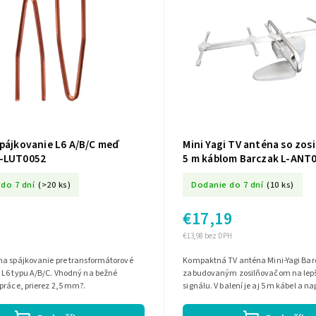
spájkovanie L6 A/B/C meď
Mini Yagi TV anténa so zos
L-LUT0052
5 m káblom Barczak L-ANT
do 7 dní
(>20 ks)
Dodanie do 7 dní
(10 ks)
€17,19
€13,98 bez DPH
na spájkovanie pre transformátorové
Kompaktná TV anténa Mini-Yagi Bar
 L6 typu A/B/C. Vhodný na bežné
zabudovaným zosilňovačom na lepš
práce, prierez 2,5 mm?.
signálu. V balení je aj 5 m kábel a n
je pripravená na jednoduchú inštalác