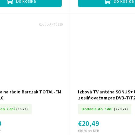
Do košíka
Do košíka
Kód:
L-ANT0320
a na rádio Barczak TOTAL-FM
Izbová TV anténa SONUS+ 
20
zosilňovačom pre DVB-T/T2
ANT0734
do 7 dní
(16 ks)
Dodanie do 7 dní
(>20 ks)
9
€20,49
H
€16,66 bez DPH