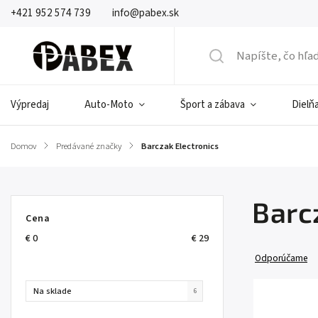
+421 952 574 739
info@pabex.sk
Výpredaj
Auto-Moto
Šport a zábava
Dielňa
Domov
/
Predávané značky
/
Barczak Electronics
Barc
Cena
€
0
€
29
Odporúčame
Na sklade
6