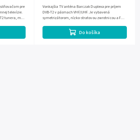
silňovačom pre
Vonkajšia TV anténa Barczak Duplexa pre príjem
mnej televízie.
DVB-T2 v pásmach VHF/UHF. Je vybavená
/T2 tunera, má
symetrizátorom, nízko-stratovou zwrotnicou a F
konektorom pre jednoduché pripojenie. Odolné...
Do košíka