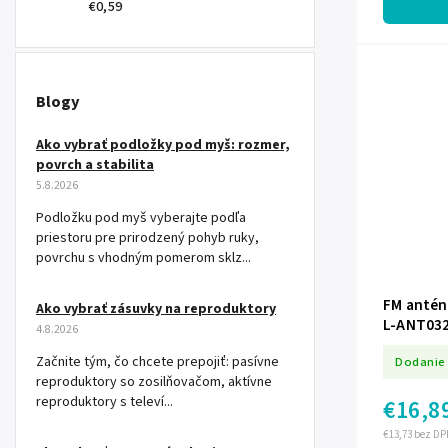
€0,59
Blogy
Ako vybrať podložky pod myš: rozmer,
povrch a stabilita
5.8.2026
Podložku pod myš vyberajte podľa
priestoru pre prirodzený pohyb ruky,
povrchu s vhodným pomerom sklz...
FM antén
Ako vybrať zásuvky na reproduktory
L-ANT03
4.8.2026
Začnite tým, čo chcete prepojiť: pasívne
Dodanie 
reproduktory so zosilňovačom, aktívne
reproduktory s televí...
€16,8
€13,73 bez DP