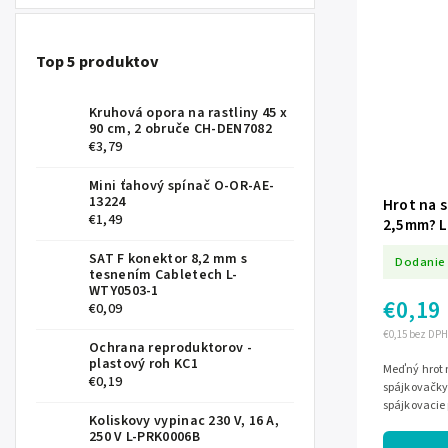
Top 5 produktov
Kruhová opora na rastliny 45 x
90 cm, 2 obruče CH-DEN7082
€3,79
Mini ťahový spínač O-OR-AE-
13224
Hrot na 
€1,49
2,5mm? 
SAT F konektor 8,2 mm s
Dodanie 
tesnením Cabletech L-
WTY0503-1
€0,19
€0,09
€0,15 bez DPH
Ochrana reproduktorov -
plastový roh KC1
Meďný hrot 
€0,19
spájkovačky
spájkovacie 
Koliskovy vypinac 230 V, 16 A,
250 V L-PRK0006B