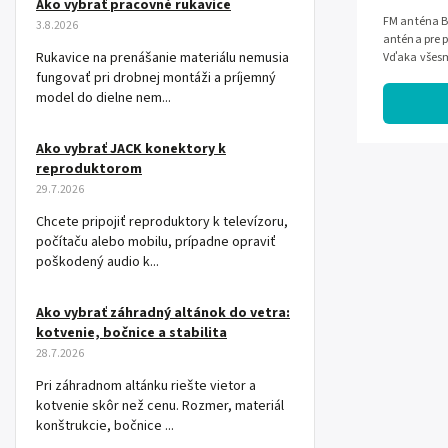
Ako vybrať pracovné rukavice
FM anténa B
3.8.2026
anténa pre 
Rukavice na prenášanie materiálu nemusia
Vďaka všesm
stojatému vl
fungovať pri drobnej montáži a príjemný
model do dielne nem...
Ako vybrať JACK konektory k
reproduktorom
29.7.2026
Chcete pripojiť reproduktory k televízoru,
počítaču alebo mobilu, prípadne opraviť
poškodený audio k...
Ako vybrať záhradný altánok do vetra:
kotvenie, bočnice a stabilita
28.7.2026
Pri záhradnom altánku riešte vietor a
kotvenie skôr než cenu. Rozmer, materiál
konštrukcie, bočnice ...