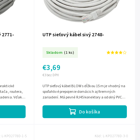
ý 2771-
UTP sieťový kábel sivý 2748-
Skladom
(1 ks)
€3,69
€3 bez DPH
praktické
UTP sieťový kábel BLOW s dĺžkou 15 m je vhodný na
ítača, routera,
spoľahlivé prepojenie domácich aj firemných
riadenia. Vďaka
zariadení. Má pevné RJ45 konektory a odolný PVC
plášť, ktorý chráni kábel pri...
Do košíka
:
L-KPO2778D-1-5
Kód:
L-KPO2778D-3-0