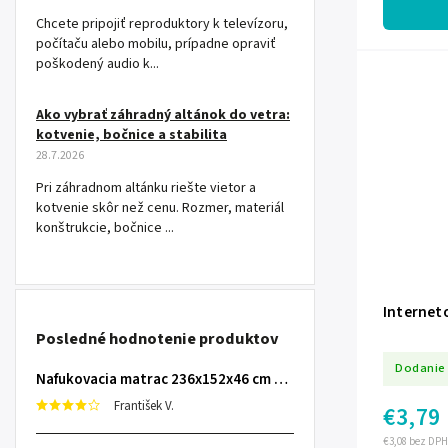
Chcete pripojiť reproduktory k televízoru,
počítaču alebo mobilu, prípadne opraviť
poškodený audio k...
Ako vybrať záhradný altánok do vetra:
kotvenie, bočnice a stabilita
28.7.2026
Pri záhradnom altánku riešte vietor a
kotvenie skôr než cenu. Rozmer, materiál
konštrukcie, bočnice ...
Internet
Posledné hodnotenie produktov
Dodanie 
Nafukovacia matrac 236x152x46 cm so zabudovanou elektrickou pumpou INTEX 64448
František V.
€3,79
€3,08 bez DPH