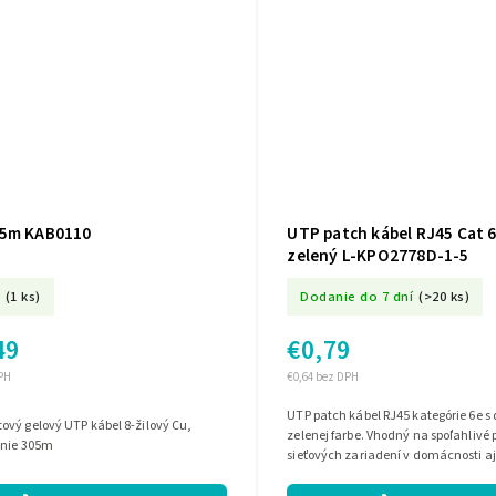
05m KAB0110
UTP patch kábel RJ45 Cat 6
zelený L-KPO2778D-1-5
(1 ks)
Dodanie do 7 dní
(>20 ks)
49
€0,79
PH
€0,64 bez DPH
UTP patch kábel RJ45 kategórie 6e s 
zelenej farbe. Vhodný na spoľahlivé 
enie 305m
sieťových zariadení v domácnosti aj