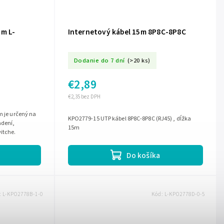
 m L-
Internetový kábel 15m 8P8C-8P8C
Dodanie do 7 dní
(>20 ks)
€2,89
€2,35 bez DPH
m je určený na
KPO2779-15 UTP kábel 8P8C-8P8C (RJ45) , dĺžka
adení,
15m
witche.
Do košíka
:
L-KPO2778B-1-0
Kód:
L-KPO2778D-0-5