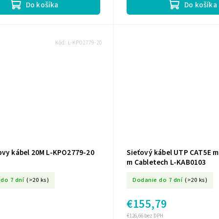
Do košíka
Do košíka
Kód:
L-KPO2779-20
ovy kábel 20M L-KPO2779-20
Sieťový kábel UTP CAT5E 
m Cabletech L-KAB0103
do 7 dní
(>20 ks)
Dodanie do 7 dní
(>20 ks)
€155,79
€126,66 bez DPH