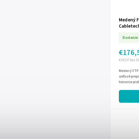
Medený F
Cabletec
Dodanie 
€176,
€143,57 bez D
Medený FTP 
sieťové prep
tienenie pro
priemer žily