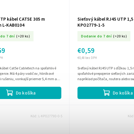
TP kábel CAT5E 305 m
Sieťový kábel RJ45 UTP 1,5
h L-KAB0104
KPO2779-1-5
do 7 dní
(>20 ks)
Dodanie do 7 dní
(>20 ks)
59
€0,59
PH
€0,48 bez DPH
kábel Cat5e Cabletech na spoľahlivé
Sieťový kábel RJ45 UTP s dĺžkou 1,5 
ojenie. Má 4 páry vodičov, hliníkové
spoľahlivé prepojenie sieťových zari
ti rušeniu, vonkajší priemer 5,4 mm a
napríklad počítača, routera alebo s
 0,5 mm. Balenie na...
Do košíka
Do košíka
Kód:
L-KPO2779D-0-5
Kód