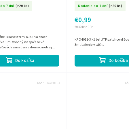
do 7 dní
(>20 ks)
Dodanie do 7 dní
(>20 ks)
€0,99
€0,80 bez DPH
ábel s konektormi RJ45 na oboch
KPO4011-3 Kábel UTP patchcord Eco-Line, dĺžka
žka 3 m. Vhodný na spoľahlivé
3m, balenie v sáčku
ieťových zariadení v domácnosti aj
Do košíka
Do košíka
Kód:
L-KAB0104
Kó