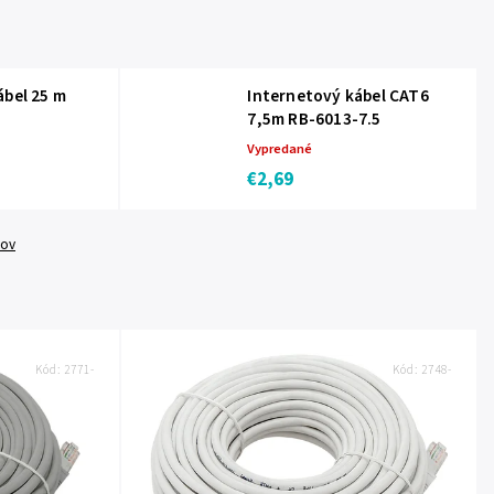
ábel 25 m
Internetový kábel CAT6
7,5m RB-6013-7.5
Vypredané
€2,69
tov
Kód:
2771-
Kód:
2748-