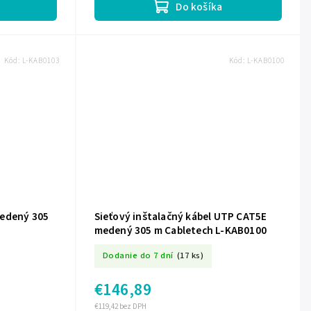
Do košíka
Kód:
L-KAB0103
Kód:
L-KAB0100
medený 305
Sieťový inštalačný kábel UTP CAT5E
medený 305 m Cabletech L-KAB0100
Dodanie do 7 dní
(17 ks)
€146,89
€119,42 bez DPH