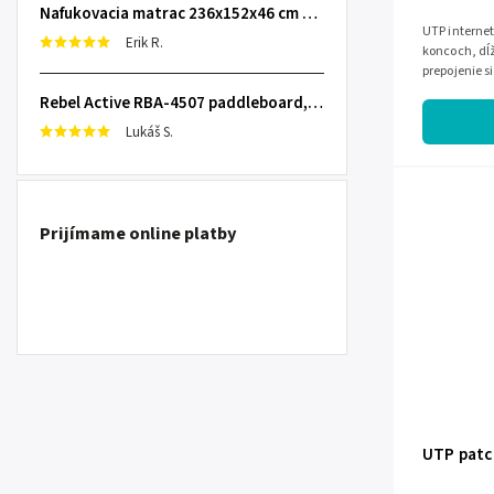
Nafukovacia matrac 236x152x46 cm so zabudovanou elektrickou pumpou INTEX 64448
UTP internet
Erik R.
koncoch, dĺ
prepojenie s
kancelárii.
Rebel Active RBA-4507 paddleboard, 335 cm L-RBA-4507-OR
Lukáš S.
Prijímame online platby
UTP patc