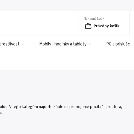
Nákupný košík
Prázdny košík
rostlivosť
Mobily - hodinky a tablety
PC a príslušen
lou. V tejto kategórii nájdete káble na prepojenie počítača, routera,
i.