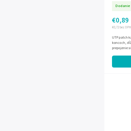
Dodanie 
€0,89
€0,72 bez DPH
UTP patch k
koncoch, dĺ
prepojenie s
kancelárii.