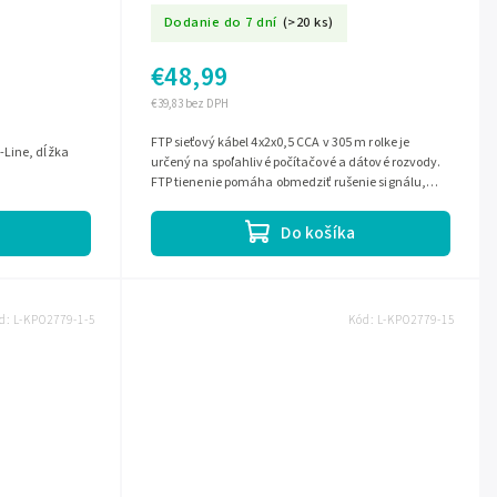
Dodanie do 7 dní
(>20 ks)
€48,99
€39,83 bez DPH
FTP sieťový kábel 4x2x0,5 CCA v 305 m rolke je
určený na spoľahlivé počítačové a dátové rozvody.
FTP tienenie pomáha obmedziť rušenie signálu,
takže je vhodný na vnútorné...
Do košíka
d:
L-KPO2779-1-5
Kód:
L-KPO2779-15