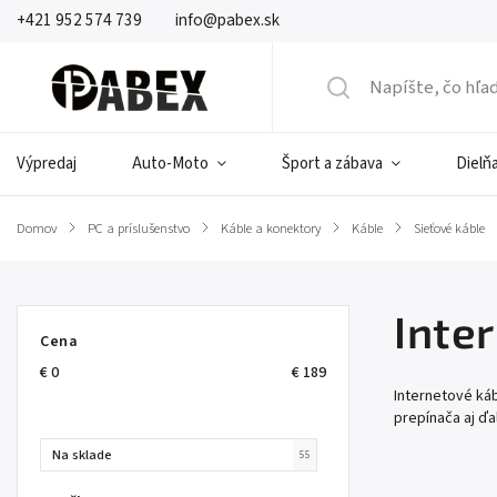
+421 952 574 739
info@pabex.sk
Výpredaj
Auto-Moto
Šport a zábava
Dielňa
Domov
/
PC a príslušenstvo
/
Káble a konektory
/
Káble
/
Sieťové káble
Inte
Cena
€
0
€
189
Internetové káb
prepínača aj ďa
Na sklade
55