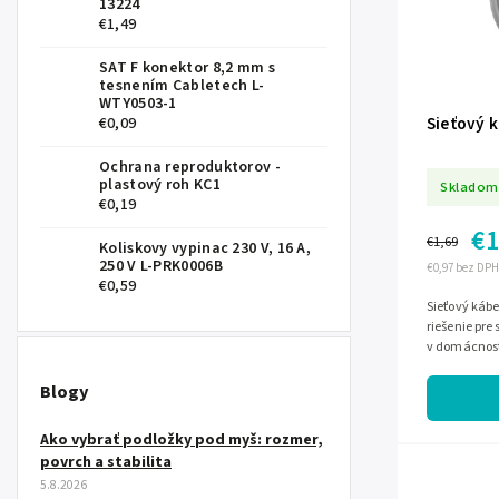
13224
€1,49
SAT F konektor 8,2 mm s
tesnením Cabletech L-
WTY0503-1
Sieťový k
€0,09
Ochrana reproduktorov -
plastový roh KC1
Skladom
€0,19
€1
€1,69
Koliskovy vypinac 230 V, 16 A,
250 V L-PRK0006B
€0,97 bez DPH
€0,59
Sieťový kábe
riešenie pre 
v domácnosti
do 1 Gb/s, m
Blogy
Ako vybrať podložky pod myš: rozmer,
povrch a stabilita
5.8.2026