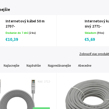
ejšie
Internetový kábel 50 m
Internetový k
2707-
sivý 2771-
Dodanie do 7 dní
(2 ks)
Skladom
(9 ks)
€10,39
€5,69
Zobraziť viac produk
Najlacnejšie
Najdrahšie
Najpredávanejšie
Abecedne
Kód:
2712-