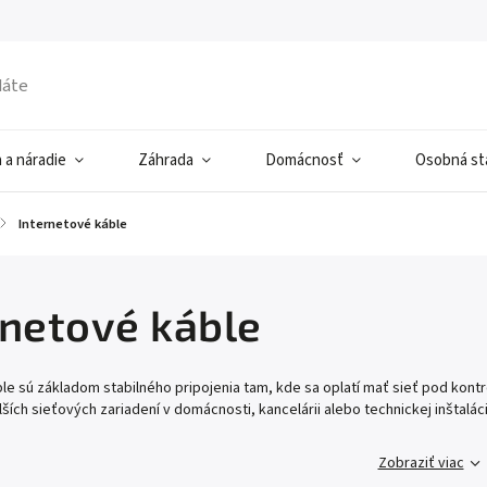
 a náradie
Záhrada
Domácnosť
Osobná sta
/
Internetové káble
rnetové káble
le sú základom stabilného pripojenia tam, kde sa oplatí mať sieť pod kontro
lších sieťových zariadení v domácnosti, kancelárii alebo technickej inštaláci
Zobraziť viac