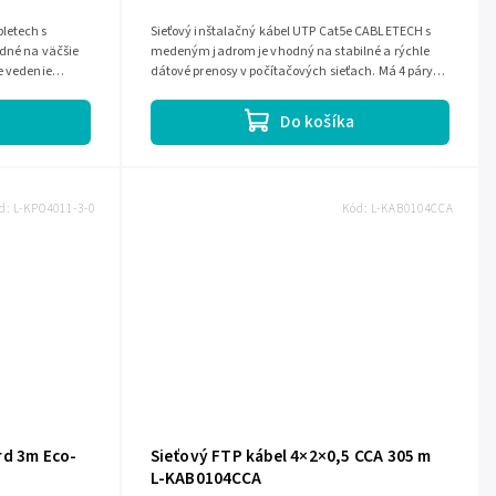
letech s
Sieťový inštalačný kábel UTP Cat5e CABLETECH s
odné na väčšie
medeným jadrom je vhodný na stabilné a rýchle
e vedenie
dátové prenosy v počítačových sieťach. Má 4 páry,
vodič s priemerom 0,5 mm, vonkajší...
Do košíka
d:
L-KPO4011-3-0
Kód:
L-KAB0104CCA
rd 3m Eco-
Sieťový FTP kábel 4×2×0,5 CCA 305 m
L-KAB0104CCA