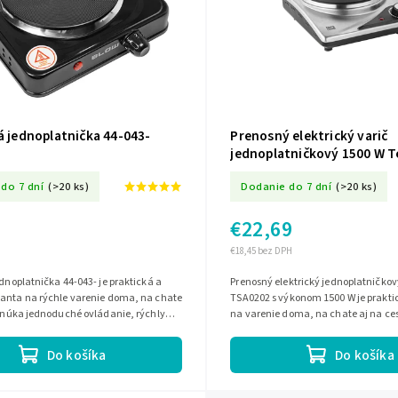
á jednoplatnička 44-043-
Prenosný elektrický varič
jednoplatničkový 1500 W T
TSA0202
do 7 dní
(>20 ks)
Dodanie do 7 dní
(>20 ks)
€22,69
€18,45 bez DPH
ednoplatnička 44-043- je praktická a
Prenosný elektrický jednoplatničkov
ianta na rýchle varenie doma, na chate
TSA0202 s výkonom 1500 W je prakt
Ponúka jednoduché ovládanie, rýchly
na varenie doma, na chate aj na ce
ahlivý výkon pre...
liatinovú platňu s priemerom 188 mm
Do košíka
Do košíka