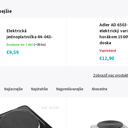
ejšie
Adler AD 6503
Elektrická
elektrický var
jednoplatnička 44-043-
horákom 1500
doska
Dodanie do 7 dní
(>20 ks)
Vypredané
€9,59
€12,90
Zobraziť viac produk
Najlacnejšie
Najdrahšie
Najpredávanejšie
Abecedne
Kód:
44-043-