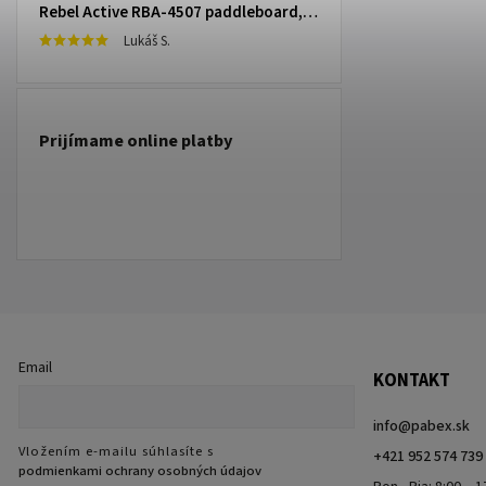
Rebel Active RBA-4507 paddleboard, 335 cm L-RBA-4507-OR
Lukáš S.
Prijímame online platby
Email
KONTAKT
info
@
pabex.sk
Vložením e-mailu súhlasíte s
+421 952 574 739
podmienkami ochrany osobných údajov