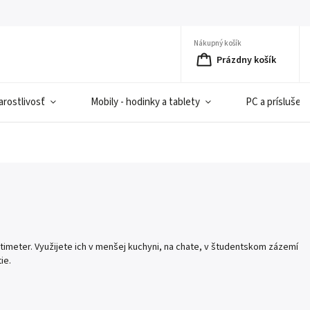
Nákupný košík
Prázdny košík
rostlivosť
Mobily - hodinky a tablety
PC a príslušen
timeter. Využijete ich v menšej kuchyni, na chate, v študentskom zázemí
ie.