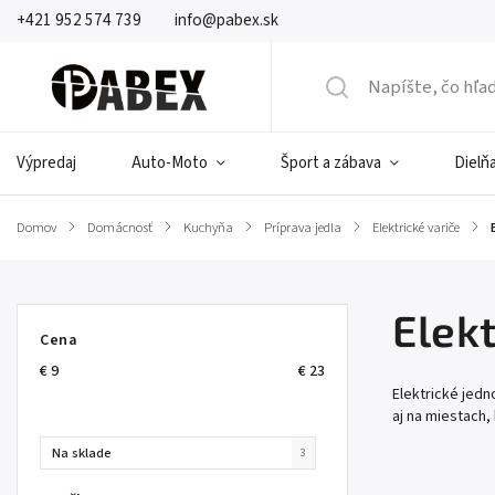
+421 952 574 739
info@pabex.sk
Výpredaj
Auto-Moto
Šport a zábava
Dielňa
Domov
/
Domácnosť
/
Kuchyňa
/
Príprava jedla
/
Elektrické variče
/
Elek
Cena
€
9
€
23
Elektrické jedn
aj na miestach,
Na sklade
3