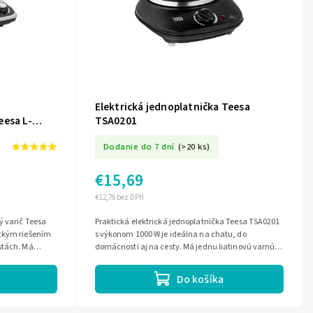
Elektrická jednoplatnička Teesa
eesa L-
TSA0201
Dodanie do 7 dní
(>20 ks)
€15,69
€12,76 bez DPH
ý varič Teesa
Praktická elektrická jednoplatnička Teesa TSA0201
ickým riešením
s výkonom 1000 W je ideálna na chatu, do
stách. Má
domácnosti aj na cesty. Má jednu liatinovú varnú
,...
platňu s priemerom 155 mm, plynulú...
Do košíka