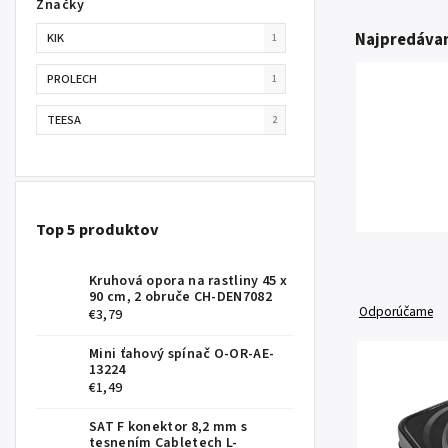
Značky
Najpredávan
KIK
1
PROLECH
1
TEESA
2
Top 5 produktov
Kruhová opora na rastliny 45 x
90 cm, 2 obruče CH-DEN7082
Odporúčame
€3,79
Mini ťahový spínač O-OR-AE-
13224
€1,49
SAT F konektor 8,2 mm s
tesnením Cabletech L-