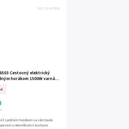
Kód:
IK-KX3890
 6503 Cestovný elektrický
jedným horákom 1500W varná
né
0
H
varič s jedným horákom sa vám bude
mpovaní a rekonštrukcii kuchyne.