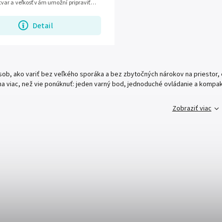
var a veľkosť vám umožní pripraviť
imočných okolností. Priemer...
Detail
ob, ako variť bez veľkého sporáka a bez zbytočných nárokov na priestor, e
na viac, než vie ponúknuť: jeden varný bod, jednoduché ovládanie a kompa
Zobraziť viac