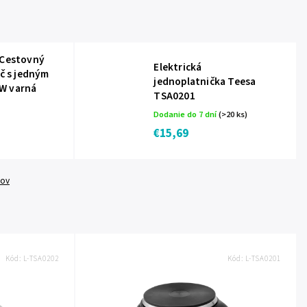
 Cestovný
Elektrická
ič s jedným
jednoplatnička Teesa
W varná
TSA0201
Dodanie do 7 dní
(>20 ks)
€15,69
tov
Kód:
L-TSA0202
Kód:
L-TSA0201