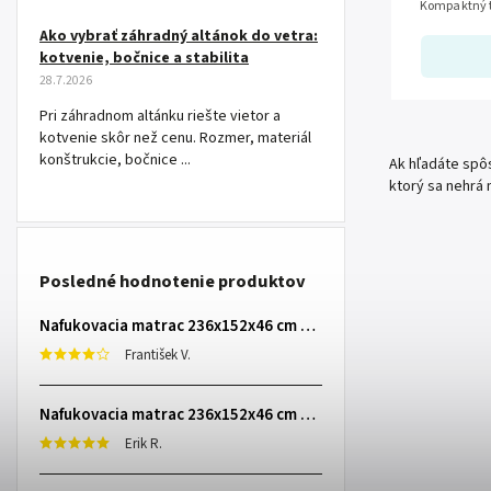
Kompaktný t
jedlo za výn
Ako vybrať záhradný altánok do vetra:
kotvenie, bočnice a stabilita
28.7.2026
Pri záhradnom altánku riešte vietor a
kotvenie skôr než cenu. Rozmer, materiál
konštrukcie, bočnice ...
Ak hľadáte spôs
ktorý sa nehrá 
Posledné hodnotenie produktov
Nafukovacia matrac 236x152x46 cm so zabudovanou elektrickou pumpou INTEX 64448
František V.
Nafukovacia matrac 236x152x46 cm so zabudovanou elektrickou pumpou INTEX 64448
Erik R.