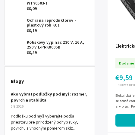
WTY0503-1
€0,09
Ochrana reproduktorov -
plastový roh KC1
€0,19
Koliskovy vypinac 230 V, 16 A,
Elektrick
250 V L-PRK0006B
€0,59
Dodanie 
€9,59
Blogy
€7,80 bez DPH
Ako vybrať podložky pod myš: rozmer,
Elektrická j
povrch a stabilita
skladná var
5.8.2026
aj v práci. 
ohrev a spoľ
Podložku pod myš vyberajte podľa
priestoru pre prirodzený pohyb ruky,
povrchu s vhodným pomerom sklz...