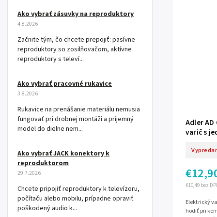
Ako vybrať zásuvky na reproduktory
4.8.2026
Začnite tým, čo chcete prepojiť: pasívne
reproduktory so zosilňovačom, aktívne
reproduktory s televí...
Ako vybrať pracovné rukavice
3.8.2026
Rukavice na prenášanie materiálu nemusia
fungovať pri drobnej montáži a príjemný
Adler AD
model do dielne nem...
varič s 
doska
Vypreda
Ako vybrať JACK konektory k
reproduktorom
€12,9
29.7.2026
€10,49 bez DP
Chcete pripojiť reproduktory k televízoru,
počítaču alebo mobilu, prípadne opraviť
Elektrický 
poškodený audio k...
hodiť pri ke