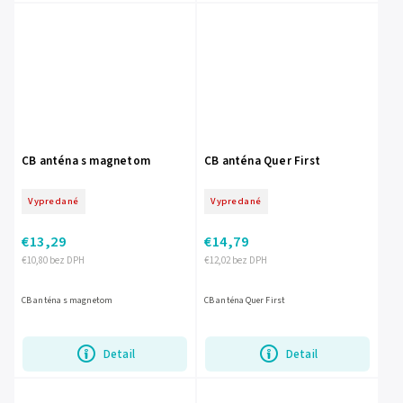
CB anténa s magnetom
CB anténa Quer First
Vypredané
Vypredané
€13,29
€14,79
€10,80 bez DPH
€12,02 bez DPH
CB anténa s magnetom
CB anténa Quer First
Detail
Detail