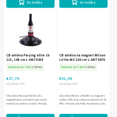
Do košíka
Do košíka
CB anténa Peiying elite cb
CB anténa na magnet Wilson
115, 148 cm L-ANT0435
Little Wil 100 cm L-ANT0470
Dodanie do 7 dní
(>20 ks)
Dodanie do 7 dní
(>20 ks)
€27,79
€31,49
€22,59 bez DPH
€25,60 bez DPH
CB anténa Peiying Elite CB 115 s
CB anténa Wilson Little Wil na magnet s
magnetickým uchytením pre rýchlu
výškou 100 cm je určená pre pásmo 26–29
montáž na strechu vozidla. Ponúka
MHz. Ponúka zisk 4 dB, maximálny výkon
frekvenčný rozsah 26–28 MHz, impedanciu
300 W a má kábel dlhý približne 4,5 m s
50 Ohm, výkon do 600 W a SWR pod 1,2...
konektorom do CB...