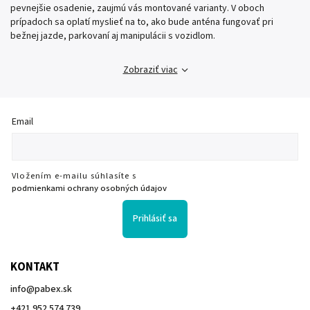
pevnejšie osadenie, zaujmú vás montované varianty. V oboch
prípadoch sa oplatí myslieť na to, ako bude anténa fungovať pri
bežnej jazde, parkovaní aj manipulácii s vozidlom.
Zobraziť viac
Email
Vložením e-mailu súhlasíte s
podmienkami ochrany osobných údajov
Prihlásiť sa
KONTAKT
info
@
pabex.sk
+421 952 574 739