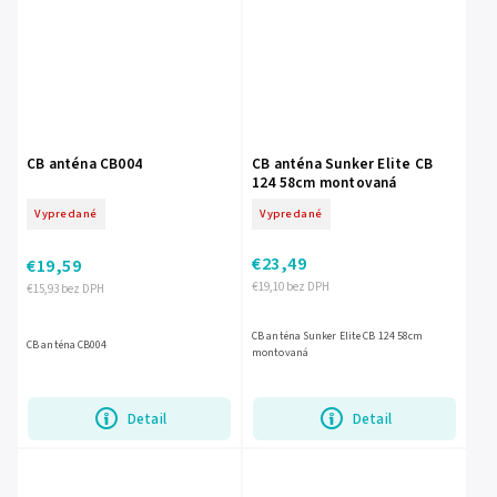
CB anténa CB004
CB anténa Sunker Elite CB
124 58cm montovaná
Vypredané
Vypredané
€23,49
€19,59
€19,10 bez DPH
€15,93 bez DPH
CB anténa Sunker Elite CB 124 58cm
CB anténa CB004
montovaná
Detail
Detail