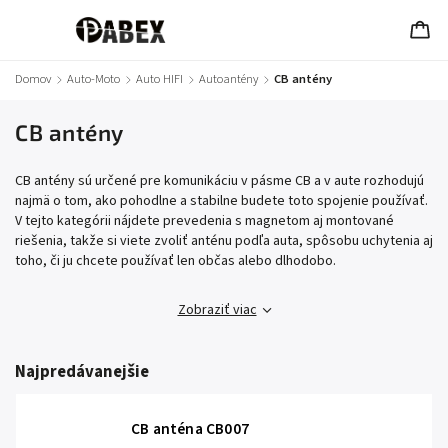
Domov
/
Auto-Moto
/
Auto HIFI
/
Autoantény
/
CB antény
CB antény
CB antény sú určené pre komunikáciu v pásme CB a v aute rozhodujú
najmä o tom, ako pohodlne a stabilne budete toto spojenie používať.
V tejto kategórii nájdete prevedenia s magnetom aj montované
riešenia, takže si viete zvoliť anténu podľa auta, spôsobu uchytenia aj
toho, či ju chcete používať len občas alebo dlhodobo.
Zobraziť viac
Najpredávanejšie
CB anténa CB007