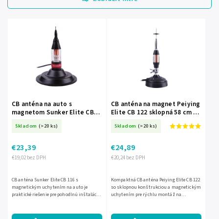
Najdrahšie
Najpredávanejšie
Abecedne
CB anténa na auto s
CB anténa na magnet Peiying
magnetom Sunker Elite CB
Elite CB 122 sklopná 58 cm L-
116 L-ANT0436
ANT0446
Skladom
(>20 ks)
Skladom
(>20 ks)
€23,39
€24,89
€19,02 bez DPH
€20,24 bez DPH
CB anténa Sunker Elite CB 116 s
Kompaktná CB anténa Peiying Elite CB 122
magnetickým uchytením na auto je
so sklopnou konštrukciou a magnetickým
praktické riešenie pre pohodlnú inštaláciu
uchytením pre rýchlu montáž na
bez vŕtania. Pracuje na frekvencii 27 MHz,
karosériu. Pracuje v pásme 27–28,5 MHz,
má impedanciu 50 Ohm,...
má impedanciu 50 Ohm, SWR...