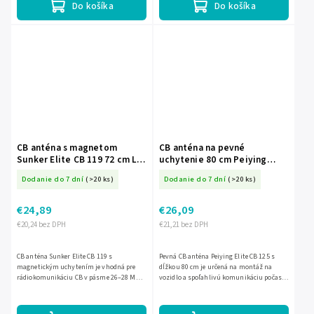
Do košíka
Do košíka
CB anténa s magnetom
CB anténa na pevné
Sunker Elite CB 119 72 cm L-
uchytenie 80 cm Peiying
ANT0439
Elite CB 125 L-ANT0449
Dodanie do 7 dní
(>20 ks)
Dodanie do 7 dní
(>20 ks)
€24,89
€26,09
€20,24 bez DPH
€21,21 bez DPH
CB anténa Sunker Elite CB 119 s
Pevná CB anténa Peiying Elite CB 125 s
magnetickým uchytením je vhodná pre
dĺžkou 80 cm je určená na montáž na
rádiokomunikáciu CB v pásme 26–28 MHz.
vozidlo a spoľahlivú komunikáciu počas
Má dĺžku 72 cm, kábel dlhý 400 cm,
jazdy. Ponúka frekvenčný rozsah 27–28,5
impedanciu 50 Ohm a zvláda...
MHz, impedanciu 50 Ohm,...