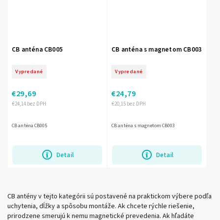
CB anténa CB005
CB anténa s magnetom CB003
Vypredané
Vypredané
€29,69
€24,79
€24,14 bez DPH
€20,15 bez DPH
CB anténa CB005
CB anténa s magnetom CB003
Detail
Detail
CB antény v tejto kategórii sú postavené na praktickom výbere podľa
uchytenia, dĺžky a spôsobu montáže. Ak chcete rýchle riešenie,
prirodzene smerujú k nemu magnetické prevedenia. Ak hľadáte