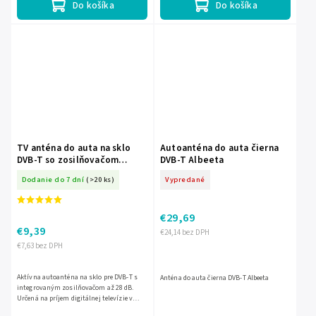
Do košíka
Do košíka
TV anténa do auta na sklo
Autoanténa do auta čierna
DVB-T so zosilňovačom
DVB-T Albeeta
Cabletech ANT0525
Dodanie do 7 dní
(>20 ks)
Vypredané
€29,69
€9,39
€24,14 bez DPH
€7,63 bez DPH
Aktívna autoanténa na sklo pre DVB-T s
Anténa do auta čierna DVB-T Albeeta
integrovaným zosilňovačom až 28 dB.
Určená na príjem digitálnej televízie v
pásme UHF 470–862 MHz, s 5 m káblom a