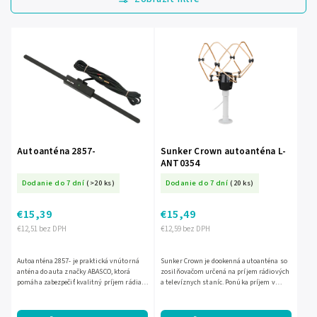
Najdrahšie
Najpredávanejšie
Abecedne
Autoanténa 2857-
Sunker Crown autoanténa L-
ANT0354
Dodanie do 7 dní
(>20 ks)
Dodanie do 7 dní
(20 ks)
€15,39
€15,49
€12,51 bez DPH
€12,59 bez DPH
Autoanténa 2857- je praktická vnútorná
Sunker Crown je dookenná autoanténa so
anténa do auta značky ABASCO, ktorá
zosilňovačom určená na príjem rádiových
pomáha zabezpečiť kvalitný príjem rádia
a televíznych staníc. Ponúka príjem v
počas jazdy. Vďaka jednoduchej montáži je
pásme 47–862 MHz, impedanciu 75 Ohm a
vhodná ako...
napájanie DC 12 V....