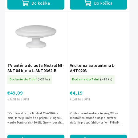
Do košíka
Do košíka
TV anténa do auta Mistral MI-
Vnutorna autoantena L-
ANT04 biela L-ANT0362-B
ANT0203
Dodanie do 7 dní
(>20 ks)
Dodanie do 7 dní
(>20 ks)
€49,09
€4,19
€39,91 bez DPH
€3,41 bez DPH
TV anténa do auta Mistral MI-ANT04 v
Vnútorná autoanténa Peiying W3 na
bielej farbe je určená na príjem TV signálu
montáž na predné sklo je diskrétne
v aute. Ponúka zisk 30 dB, široký rozsah
riešenie pre spoľahlivý príjem FM/AM
UHF 470–790 MHz a VHF 170–230 MHz,
signálu. Má dĺžku 34 cm a 2 m kábel, takže
nízku spotrebu...
nezavadzia na karosérii a...