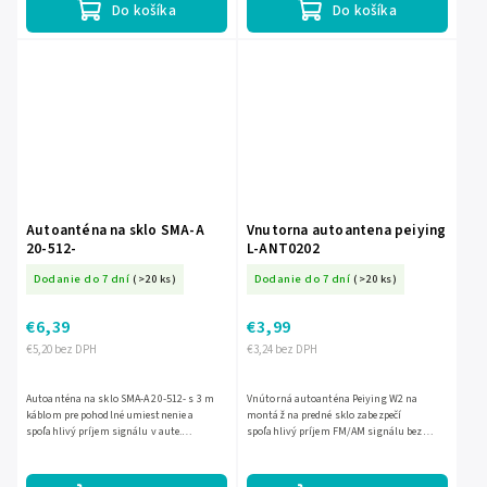
Do košíka
Do košíka
Autoanténa na sklo SMA-A
Vnutorna autoantena peiying
20-512-
L-ANT0202
Dodanie do 7 dní
(>20 ks)
Dodanie do 7 dní
(>20 ks)
€6,39
€3,99
€5,20 bez DPH
€3,24 bez DPH
Autoanténa na sklo SMA-A 20-512- s 3 m
Vnútorná autoanténa Peiying W2 na
káblom pre pohodlné umiestnenie a
montáž na predné sklo zabezpečí
spoľahlivý príjem signálu v aute.
spoľahlivý príjem FM/AM signálu bez
Praktické riešenie na sklenenú montáž,
zásahu do vzhľadu vozidla. Kompaktné
ktoré pomáha zlepšiť kvalitu...
vyhotovenie s dĺžkou 34 cm a 2 m...