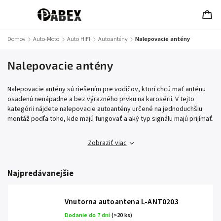
Domov
/
Auto-Moto
/
Auto HIFI
/
Autoantény
/
Nalepovacie antény
Nalepovacie antény
Nalepovacie antény sú riešením pre vodičov, ktorí chcú mať anténu
osadenú nenápadne a bez výrazného prvku na karosérii. V tejto
kategórii nájdete nalepovacie autoantény určené na jednoduchšiu
montáž podľa toho, kde majú fungovať a aký typ signálu majú prijímať.
Zobraziť viac
Najpredávanejšie
Vnutorna autoantena L-ANT0203
Dodanie do 7 dní
(>20 ks)