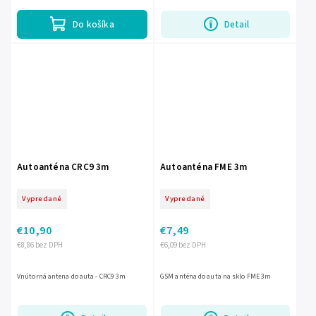
napájaním z auta alebo...
Do košíka
Detail
Autoanténa CRC9 3m
Autoanténa FME 3m
Vypredané
Vypredané
€10,90
€7,49
€8,86 bez DPH
€6,09 bez DPH
Vnútorná antena do auta - CRC9 3m
GSM anténa do auta na sklo FME 3m