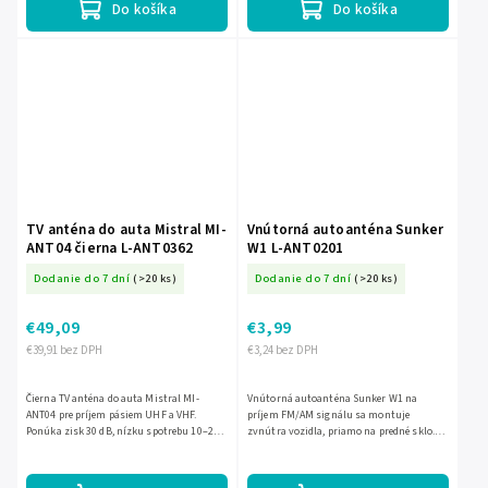
Do košíka
Do košíka
TV anténa do auta Mistral MI-
Vnútorná autoanténa Sunker
ANT04 čierna L-ANT0362
W1 L-ANT0201
Dodanie do 7 dní
(>20 ks)
Dodanie do 7 dní
(>20 ks)
€49,09
€3,99
€39,91 bez DPH
€3,24 bez DPH
Čierna TV anténa do auta Mistral MI-
Vnútorná autoanténa Sunker W1 na
ANT04 pre príjem pásiem UHF a VHF.
príjem FM/AM signálu sa montuje
Ponúka zisk 30 dB, nízku spotrebu 10–20
zvnútra vozidla, priamo na predné sklo.
mA, 360° smerovanie a montáž pomocou
Má 34 cm dlhý masť a 2 m kábel, vďaka
magnetického alebo bočného...
čomu ponúka nenápadné a jednoduché...