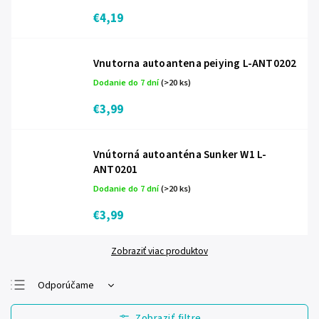
€4,19
Vnutorna autoantena peiying L-ANT0202
Dodanie do 7 dní
(>20 ks)
€3,99
Vnútorná autoanténa Sunker W1 L-
ANT0201
Dodanie do 7 dní
(>20 ks)
€3,99
Zobraziť viac produktov
Odporúčame
Najlacnejšie