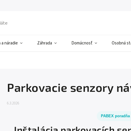
 a náradie
Záhrada
Domácnosť
Osobná sta
Parkovacie senzory ná
6.3.2026
PABEX poradňa
Inštalácia parkovacích s