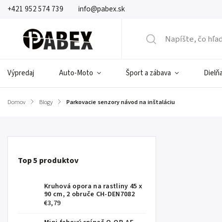
+421 952 574 739
info@pabex.sk
Výpredaj
Auto-Moto
Šport a zábava
Dielňa
Domov
/
Blogy
/
Parkovacie senzory návod na inštaláciu
Top 5 produktov
Kruhová opora na rastliny 45 x
90 cm, 2 obruče CH-DEN7082
€3,79