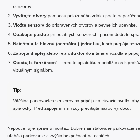
senzorov.
Vyvŕtajte otvory
pomocou priloženého vrtáka podľa odporúčan
Vložte senzory
do pripravených otvorov a pevne ich upevnite.
Opakujte postup
pri ostatných senzoroch, pričom dodržte sprá
Nainštalujte hlavnú (centrálnu) jednotku
, ktorá prepája se
Zapojte displej alebo reproduktor
do interiéru vozidla a pripoj
Otestujte funkčnosť
– zaradte spiatočku a priblížte sa k pre
vizuálnym signálom.
Tip:
Väčšina parkovacích senzorov sa pripája na cúvacie svetlo, aby 
spiatočky. Pred zapojením si vždy prečítajte návod výrobcu.
Nepodceňujte správnu montáž. Dobre nainštalované parkovacie se
uľahčia parkovanie a zvýšia bezpečnosť na cestách.