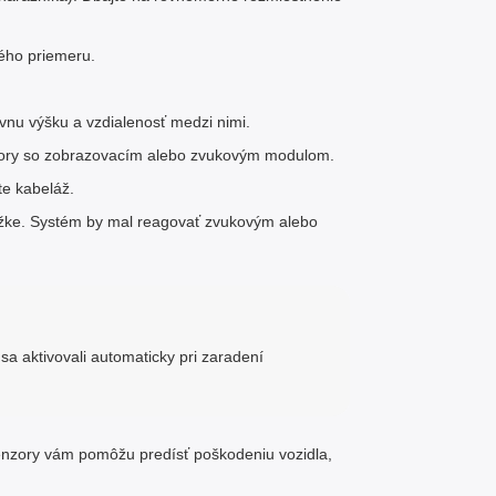
ého priemeru.
vnu výšku a vzdialenosť medzi nimi.
nzory so zobrazovacím alebo zvukovým modulom.
te kabeláž.
kážke. Systém by mal reagovať zvukovým alebo
sa aktivovali automaticky pri zaradení
nzory vám pomôžu predísť poškodeniu vozidla,