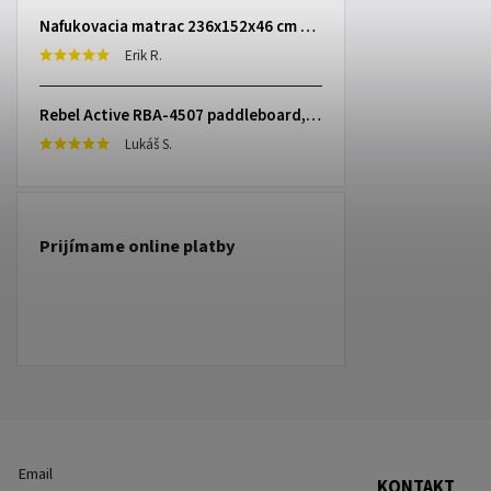
Nafukovacia matrac 236x152x46 cm so zabudovanou elektrickou pumpou INTEX 64448
Erik R.
Rebel Active RBA-4507 paddleboard, 335 cm L-RBA-4507-OR
Lukáš S.
Prijímame online platby
Email
KONTAKT