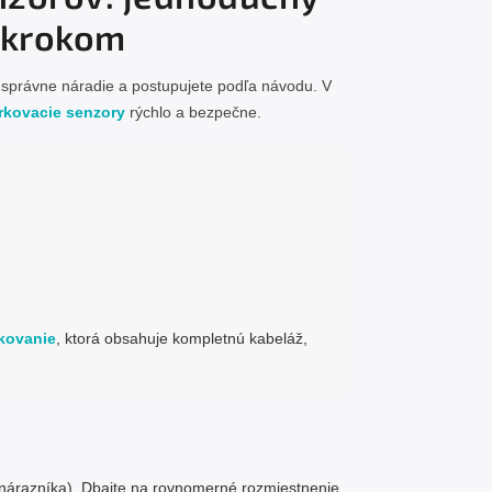
 krokom
e správne náradie a postupujete podľa návodu. V
rkovacie senzory
rýchlo a bezpečne.
kovanie
, ktorá obsahuje kompletnú kabeláž,
o nárazníka). Dbajte na rovnomerné rozmiestnenie