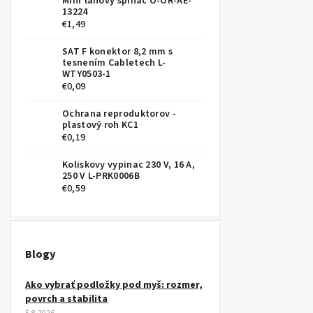
Mini ťahový spínač O-OR-AE-
13224
€1,49
SAT F konektor 8,2 mm s
tesnením Cabletech L-
WTY0503-1
€0,09
Ochrana reproduktorov -
plastový roh KC1
€0,19
Koliskovy vypinac 230 V, 16 A,
250 V L-PRK0006B
€0,59
Blogy
Ako vybrať podložky pod myš: rozmer,
povrch a stabilita