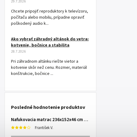
29.7.2026
Chcete pripojiť reproduktory k televízoru,
počítaču alebo mobilu, prípadne opraviť
poškodený audio k...
Ako vybrať záhradný altánok do vetra:
kotvenie, bočnice a stabilita
28.7.2026
Pri záhradnom altánku riešte vietor a
kotvenie skôr než cenu. Rozmer, materiál
konštrukcie, bočnice ...
Posledné hodnotenie produktov
Nafukovacia matrac 236x152x46 cm so zabudovanou elektrickou pumpou INTEX 64448
František V.