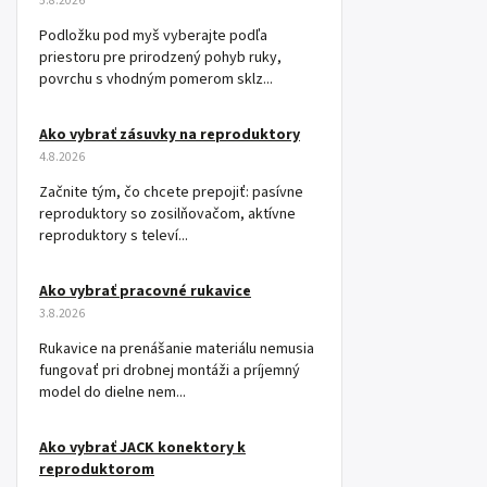
5.8.2026
Podložku pod myš vyberajte podľa
priestoru pre prirodzený pohyb ruky,
povrchu s vhodným pomerom sklz...
Ako vybrať zásuvky na reproduktory
4.8.2026
Začnite tým, čo chcete prepojiť: pasívne
reproduktory so zosilňovačom, aktívne
reproduktory s televí...
Ako vybrať pracovné rukavice
3.8.2026
Rukavice na prenášanie materiálu nemusia
fungovať pri drobnej montáži a príjemný
model do dielne nem...
Ako vybrať JACK konektory k
reproduktorom