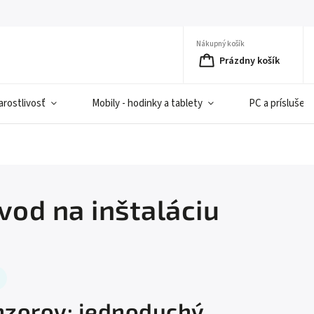
Nákupný košík
Prázdny košík
rostlivosť
Mobily - hodinky a tablety
PC a príslušen
vod na inštaláciu
enzorov: jednoduchý