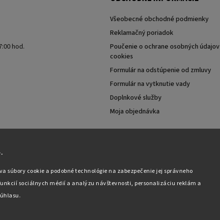
Všeobecné obchodné podmienky
Reklamačný poriadok
7:00 hod.
Poučenie o ochrane osobných údajov 
cookies
Formulár na odstúpenie od zmluvy
Formulár na vytknutie vady
Doplnkové služby
Moja objednávka
.
va súbory cookie a podobné technológie na zabezpečenie jej správneho
unkcií sociálnych médií a analýzu návštevnosti, personalizáciu reklám a
úhlasu.
Copyright 2026
Pabex.sk
. Všetky práva vyhradené.
Upraviť nastavenie cookies