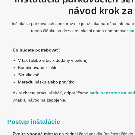
návod krok za
Inštalácia parkovacích senzorov nie je až taká náročná, ak mát
tomto článku sa dozviete, ako si doma namontovať
pa
Čo budete potrebovať:
Vrták (alebo vrtáčik dodaný v balení)
Kombinované kliešte
Skrutkovač
Meraciu pásku alebo pravítko
Ak si chcete prácu uľahčiť, odporúčame
sadu senzorov na par
vrták aj návod na zapojenie.
Postup inštalácie
Zvoľte vhodné miesto
na zadnej časti vozidla (najčastejšie d