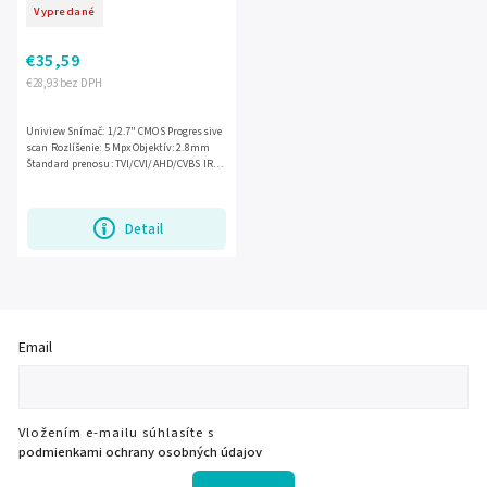
Vypredané
€35,59
€28,93 bez DPH
Uniview Snímač: 1/2.7" CMOS Progressive
scan Rozlíšenie: 5 Mpx Objektív: 2.8mm
Štandard prenosu: TVI/CVI/AHD/CVBS IR
osvetlenie: 20m Funkcie obrazu: D-WDR,
3D-DNR, BLC, AWB...
Detail
Email
Vložením e-mailu súhlasíte s
podmienkami ochrany osobných údajov