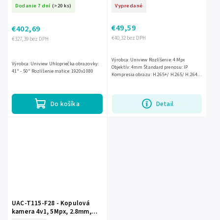
24/7, LED, Full HD - UNIVIEW
IR30m, WiFi - Uniview
Dodanie 7 dní
(>20 ks)
Vypredané
€49,59
€402,69
€40,32 bez DPH
€327,39 bez DPH
Výrobca: Uniview Rozlíšenie: 4 Mpx
Výrobca: Uniview Uhlopriečka obrazovky:
Objektív: 4mm Štandard prenosu: IP
41" - 50" Rozlíšenie matice: 1920x1080
Kompresia obrazu: H.265+/ H.265/ H.264+/
H.264/ MJPEG Osvetlenie IR: 30m Iné: Slot
microSD, WiFi Napájanie:...
Do košíka
Detail
UAC-T115-F28 - Kopulová
kamera 4v1, 5Mpx, 2.8mm,
IR20m - Uniview