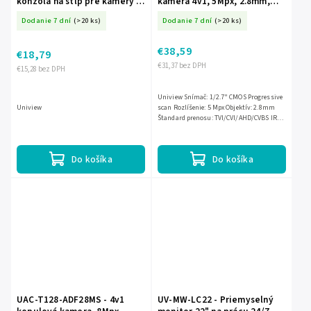
konzola na stĺp pre kamery -
kamera 4v1, 5Mpx, 2.8mm,
Uniview
ColorHunter 20m - Uniview
Dodanie 7 dní
(>20 ks)
Dodanie 7 dní
(>20 ks)
€38,59
€18,79
€31,37 bez DPH
€15,28 bez DPH
Uniview Snímač: 1/2.7" CMOS Progressive
Uniview
scan Rozlíšenie: 5 Mpx Objektív: 2.8mm
Štandard prenosu: TVI/CVI/AHD/CVBS IR
osvetľovač: Žiadny Funkcie obrazu: D-
WDR, 3D-DNR, BLC, AWB...
Do košíka
Do košíka
UAC-T128-ADF28MS - 4v1
UV-MW-LC22 - Priemyselný