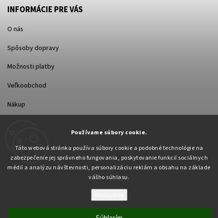
INFORMÁCIE PRE VÁS
O nás
Spôsoby dopravy
Možnosti platby
Veľkoobchod
Nákup
Používame súbory cookie.
FACEBOOK
Táto webová stránka používa súbory cookie a podobné technológie na
zabezpečenie jej správneho fungovania, poskytovanie funkcií sociálnych
médií a analýzu návštevnosti, personalizáciu reklám a obsahu na základe
vášho súhlasu.
Nastavenie
Copyright 2026
Pabex.sk
. Všetky práva vyhradené.
Upraviť nastavenie cookies