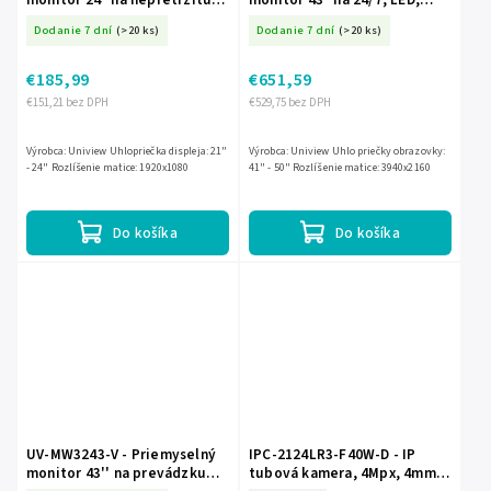
prevádzku 24/7, LED, FullHD -
UHD 4K - Uniview
Dodanie 7 dní
(>20 ks)
Dodanie 7 dní
(>20 ks)
UNIVIEW
€185,99
€651,59
€151,21 bez DPH
€529,75 bez DPH
Výrobca: Uniview Uhlopriečka displeja: 21"
Výrobca: Uniview Uhlo priečky obrazovky:
- 24" Rozlíšenie matice: 1920x1080
41" - 50" Rozlíšenie matice: 3940x2160
Do košíka
Do košíka
UV-MW3243-V - Priemyselný
IPC-2124LR3-F40W-D - IP
monitor 43'' na prevádzku
tubová kamera, 4Mpx, 4mm,