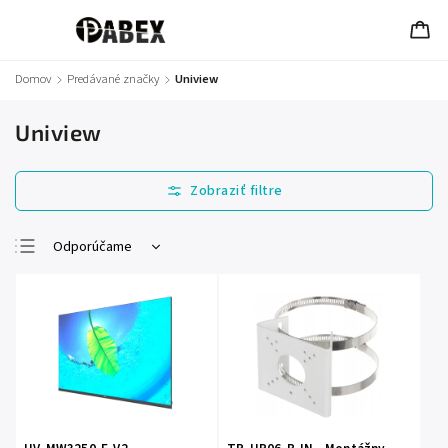
Domov
/
Predávané značky
/
Uniview
Uniview
Odporúčame
Najlacnejšie
Najdrahšie
Najpredávanejšie
Abecedne