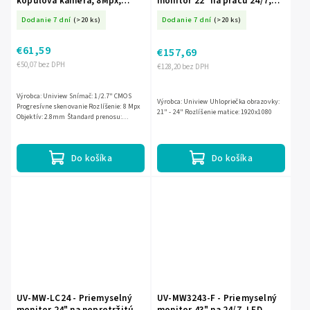
kopulová kamera, 8Mpx,
monitor 22" na prácu 24/7,
2.8mm, IR40m, Mikrofón,
LED, FullHD - UNIVIEW
Dodanie 7 dní
(>20 ks)
Dodanie 7 dní
(>20 ks)
LightHunter - Uniview
€61,59
€157,69
€50,07 bez DPH
€128,20 bez DPH
Výrobca: Uniview Snímač: 1/2.7" CMOS
Výrobca: Uniview Uhlopriečka obrazovky:
Progresívne skenovanie Rozlíšenie: 8 Mpx
21" - 24" Rozlíšenie matice: 1920x1080
Objektív: 2.8mm Štandard prenosu:
TVI/CVI/AHD/CVBS IR osvetlenie: 40m
Funkcie obrazu: D-WDR,...
Do košíka
Do košíka
UV-MW-LC24 - Priemyselný
UV-MW3243-F - Priemyselný
monitor 24" na nepretržitú
monitor 43" na 24/7, LED,