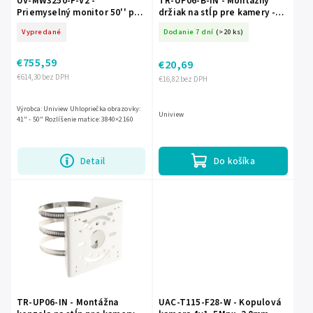
UV-MW3250-F-V2 -
TR-UP06-B-IN - Montážny
Priemyselný monitor 50'' pre
držiak na stĺp pre kamery -
nepretržitú prácu 24/7, LED,
Uniview
Vypredané
Dodanie 7 dní
(>20 ks)
UHD 4K - UNIVIEW
€755,59
€20,69
€614,30 bez DPH
€16,82 bez DPH
Výrobca: Uniview Uhlopriečka obrazovky:
Uniview
41" - 50" Rozlíšenie matice: 3840×2160
Detail
Do košíka
TR-UP06-IN - Montážna
UAC-T115-F28-W - Kopulová