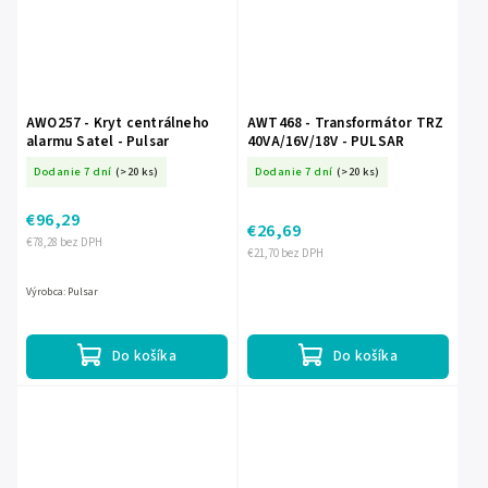
AWO257 - Kryt centrálneho
AWT468 - Transformátor TRZ
alarmu Satel - Pulsar
40VA/16V/18V - PULSAR
Dodanie 7 dní
(>20 ks)
Dodanie 7 dní
(>20 ks)
€96,29
€26,69
€78,28 bez DPH
€21,70 bez DPH
Výrobca: Pulsar
Do košíka
Do košíka