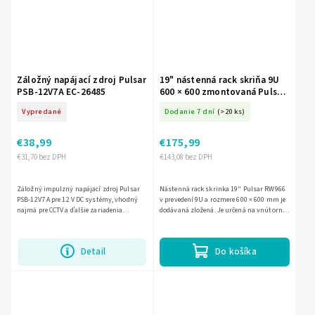
Záložný napájací zdroj Pulsar
19" nástenná rack skriňa 9U
PSB-12V7A EC-26485
600 × 600 zmontovaná Pulsar
RW966 EC-22693
Vypredané
Dodanie 7 dní
(>20 ks)
€38,99
€175,99
€31,70 bez DPH
€143,08 bez DPH
Záložný impulzný napájací zdroj Pulsar
Nástenná rack skrinka 19" Pulsar RW966
PSB-12V7 A pre 12 V DC systémy, vhodný
v prevedení 9U a rozmere 600 × 600 mm je
najmä pre CCTV a ďalšie zariadenia
dodávaná zložená. Je určená na vnútorné
vyžadujúce stabilizované napájanie.
použitie a umožňuje prehľadné a bezpečné
Poskytuje výstup 13,8 V DC,...
uloženie...
Detail
Do košíka