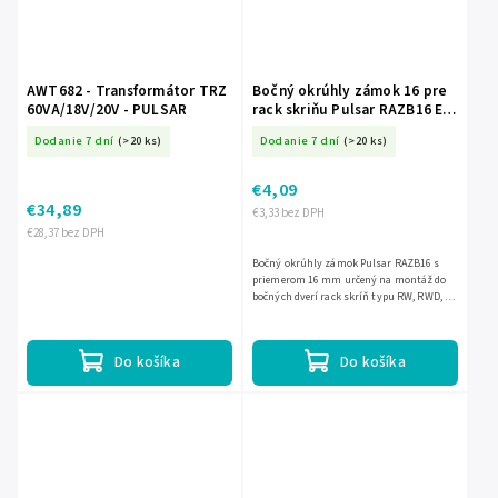
AWT682 - Transformátor TRZ
Bočný okrúhly zámok 16 pre
60VA/18V/20V - PULSAR
rack skriňu Pulsar RAZB16 EC-
11168
Dodanie 7 dní
(>20 ks)
Dodanie 7 dní
(>20 ks)
€4,09
€34,89
€3,33 bez DPH
€28,37 bez DPH
Bočný okrúhly zámok Pulsar RAZB16 s
priemerom 16 mm určený na montáž do
bočných dverí rack skríň typu RW, RWD, RS
a ZRS. Praktické riešenie pre bezpečné
uzamknutie bočných častí...
Do košíka
Do košíka