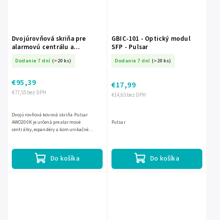
Dvojúrovňová skriňa pre
GBIC-101 - Optický modul
alarmovú centrálu a
SFP - Pulsar
komunikačné moduly Pulsar
Dodanie 7 dní
(>20 ks)
Dodanie 7 dní
(>20 ks)
AWO200K EC-17049
€95,39
€17,99
€77,55 bez DPH
€14,63 bez DPH
Dvojúrovňová kovová skriňa Pulsar
AWO200K je určená pre alarmové
Pulsar
centrálky, expandéry a komunikačné
moduly. Vďaka dvojposchodovému
riešeniu ponúka viac priestoru pre
osadenie...
Do košíka
Do košíka