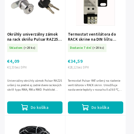
Najpredávanejšie
Abecedne
Okrúhly univerzálny zámok
Termostat ventilátora do
na rack skriňu Pulsar RAZ25
RACK skrine na DIN lištu
EC-14885
Pulsar RAT EC-12255
Skladom
(>20 ks)
Dodanie 7 dní
(>20 ks)
€4,09
€34,59
€3,33 bez DPH
€28,12 bez DPH
Univerzálny okrúhly zámok Pulsar RAZ25
Termostat Pulsar RAT určený na riadenie
určený na predné aj zadné dvere rackových
ventilátorov v RACK skrini. Umožňuje
skríň typu RWA, RW a RWD. Praktické
nastavenie teploty v rozsahu 0 až 60 °C,
riešenie pre zabezpečenie rack skrine.
má spínacie kontakty 250 VAC / 16 A a dá
sa namontovať na...
Do košíka
Do košíka