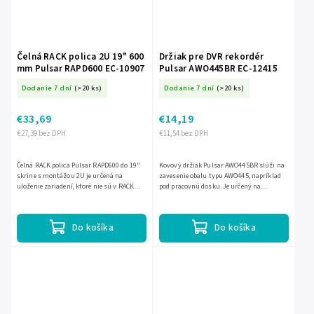
Čelná RACK polica 2U 19" 600
Držiak pre DVR rekordér
mm Pulsar RAPD600 EC-10907
Pulsar AWO445BR EC-12415
Dodanie 7 dní
(>20 ks)
Dodanie 7 dní
(>20 ks)
€33,69
€14,19
€27,39 bez DPH
€11,54 bez DPH
Čelná RACK polica Pulsar RAPD600 do 19"
Kovový držiak Pulsar AWO445BR slúži na
skrine s montážou 2U je určená na
zavesenie obalu typu AWO445, napríklad
uloženie zariadení, ktoré nie sú v RACK
pod pracovnú dosku. Je určený na
prevedení. Má rozmery 445 × 315 mm,
vnútorné použitie, vyrobený z oceľového
nosnosť do 20 kg a je...
plechu DC01 s antikoróznou...
Do košíka
Do košíka