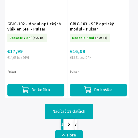
GBIC-102 - Modul optických
GBIC-103 - SFP optický
vlákien SFP - Pulsar
modul - Pulsar
Dodanie 7 dní
(>20 ks)
Dodanie 7 dní
(>20 ks)
€17,99
€16,99
€14,63 bez DPH
€13,81 bez DPH
Pulsar
Pulsar
Do košíka
Do košíka
Načítať 18 ďalších
1
8
Hore