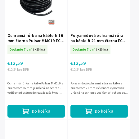
Ochranná rúrka na káble fi 16
Polyamidová ochranná rúra
mm čierna Pulsar MM019 EC-
na káble fi 21 mm čierna EC-
12694
12695
Dodanie 7 dní
(>20 ks)
Dodanie 7 dní
(>20 ks)
€12,59
€12,59
€10,24 bez DPH
€10,24 bez DPH
Ochranná rúrka na káble Pulsar MM019 s
Polyamidová ochranná rúra na káble s
priemerom 16 mm je určená na ochranu
priemerom 21 mm v čiernom vyhotovení.
vodičov pri vstupe do rozvádzača typu
Určená na ochranu vodičov pri vstupe do
ARAD. Vyrobená je z polyamidu v čiernom
skrine typu ARAD, s možnosťou pripojenia
prevedení. Pre...
cez priamu vývodku...
Do košíka
Do košíka