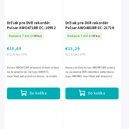
Držiak pre DVR rekordér
Držiak pre DVR rekordér
Pulsar AWO471BR EC-10952
Pulsar AWO483BR EC-21716
Dodanie 7 dní
(>20 ks)
Dodanie 7 dní
(>20 ks)
€15,69
€15,29
€12,76 bez DPH
€12,43 bez DPH
Pulsar AWO471BR je kovový držiak určený
Kovový držiak Pulsar AWO483BR určený
na zavesenie skrine typu AWO471,
na zavesenie DVR rekordéra alebo obalu
napríklad pod pracovnú dosku. Je vhodný
typu AWO483, napríklad pod pracovnú
na vnútorné použitie, vyrobený z plechu
dosku. Vhodný na vnútorné použitie,
DC01 s antikoróznou...
vyrobený z plechu DC01 s...
Do košíka
Do košíka