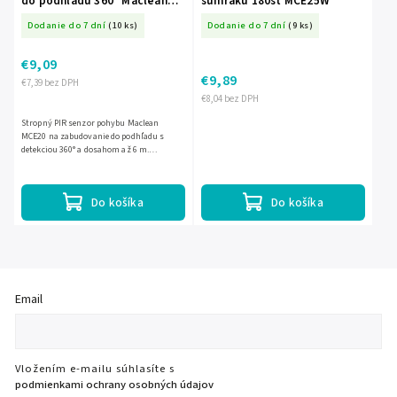
do podhľadu 360° Maclean
súmraku 180st MCE25W
MCE20 L-URZ0739
Dodanie do 7 dní
(10 ks)
Dodanie do 7 dní
(9 ks)
€9,09
€9,89
€7,39 bez DPH
€8,04 bez DPH
Stropný PIR senzor pohybu Maclean
MCE20 na zabudovanie do podhľadu s
detekciou 360° a dosahom až 6 m.
Umožňuje nastaviť čas svietenia od 10
sekúnd do 7 minút aj citlivosť svetla...
Do košíka
Do košíka
Email
Vložením e-mailu súhlasíte s
podmienkami ochrany osobných údajov