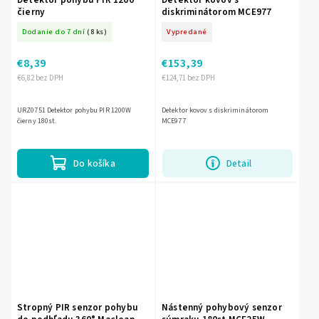
čierny
diskriminátorom MCE977
Dodanie do 7 dní
(8 ks)
Vypredané
€8,39
€153,39
€6,82 bez DPH
€124,71 bez DPH
URZ0751 Detektor pohybu PIR 1200W
Detektor kovov s diskriminátorom
čierny 180st.
MCE977
Do košíka
Detail
Stropný PIR senzor pohybu
Nástenný pohybový senzor