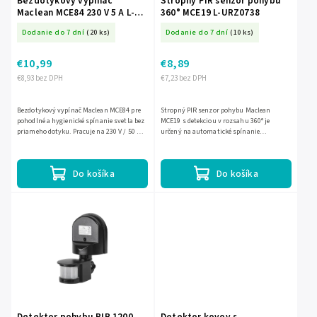
Bezdotykový vypínač
Stropný PIR senzor pohybu
Maclean MCE84 230 V 5 A L-
360° MCE19 L-URZ0738
URZ0835
Dodanie do 7 dní
(20 ks)
Dodanie do 7 dní
(10 ks)
€10,99
€8,89
€8,93 bez DPH
€7,23 bez DPH
Bezdotykový vypínač Maclean MCE84 pre
Stropný PIR senzor pohybu Maclean
pohodlné a hygienické spínanie svetla bez
MCE19 s detekciou v rozsahu 360° je
priameho dotyku. Pracuje na 230 V / 50 Hz,
určený na automatické spínanie
má prúdové zaťaženie 5 A a maximálnu
osvetlenia. Ponúka dosah detekcie do 6 m,
záťaž 500 W....
nastaviteľný čas svietenia 10...
Do košíka
Do košíka
Detektor pohybu PIR 1200
Detektor kovov s