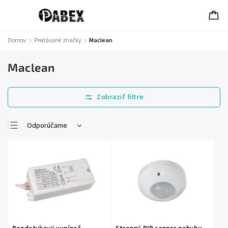
Domov
/
Predávané značky
/
Maclean
Maclean
Odporúčame
Najlacnejšie
Najdrahšie
Najpredávanejšie
Abecedne