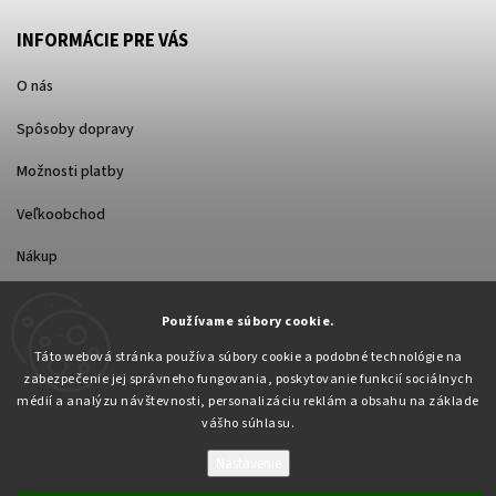
INFORMÁCIE PRE VÁS
O nás
Spôsoby dopravy
Možnosti platby
Veľkoobchod
Nákup
Používame súbory cookie.
FACEBOOK
Táto webová stránka používa súbory cookie a podobné technológie na
zabezpečenie jej správneho fungovania, poskytovanie funkcií sociálnych
médií a analýzu návštevnosti, personalizáciu reklám a obsahu na základe
vášho súhlasu.
Nastavenie
Copyright 2026
Pabex.sk
. Všetky práva vyhradené.