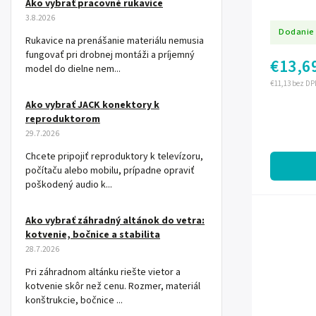
Ako vybrať pracovné rukavice
3.8.2026
Dodanie 
Rukavice na prenášanie materiálu nemusia
fungovať pri drobnej montáži a príjemný
€13,6
model do dielne nem...
€11,13 bez DP
Ako vybrať JACK konektory k
reproduktorom
29.7.2026
Chcete pripojiť reproduktory k televízoru,
počítaču alebo mobilu, prípadne opraviť
poškodený audio k...
Ako vybrať záhradný altánok do vetra:
kotvenie, bočnice a stabilita
28.7.2026
Pri záhradnom altánku riešte vietor a
kotvenie skôr než cenu. Rozmer, materiál
konštrukcie, bočnice ...