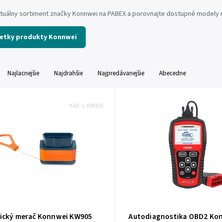
ktuálny sortiment značky Konnwei na PABEX a porovnajte dostupné modely 
šetky produkty Konnwei
Najlacnejšie
Najdrahšie
Najpredávanejšie
Abecedne
Kód:
L-KW905
ický merač Konnwei KW905
Autodiagnostika OBD2 Ko