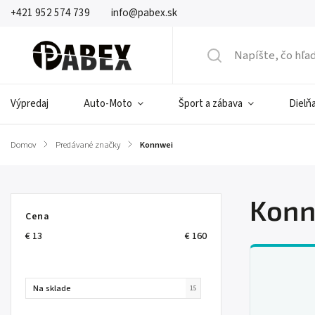
+421 952 574 739
info@pabex.sk
Výpredaj
Auto-Moto
Šport a zábava
Dielňa
Domov
/
Predávané značky
/
Konnwei
Konn
Cena
€
13
€
160
Na sklade
15