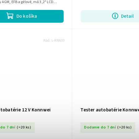
 AGM, EFB a gélové, má 3,2" LCD
napájaný priamo z...
Do košíka
Detail
Kód:
L-KW600
utobatérie 12 V Konnwei
Tester autobatérie Konnw
do 7 dní
(>20 ks)
Dodanie do 7 dní
(>20 ks)