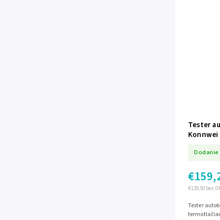
Tester au
Konnwei 
Dodanie 
€159,
€129,50 bez D
Tester auto
termotlačiar