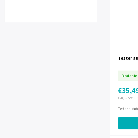
Tester a
Dodanie 
€35,4
€28,85 bez DP
Tester auto