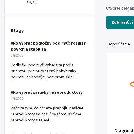
€0,59
Otvorte celý a
Zobraziť v
Blogy
Ako vybrať podložky pod myš: rozmer,
Odporúčame
povrch a stabilita
5.8.2026
Podložku pod myš vyberajte podľa
priestoru pre prirodzený pohyb ruky,
povrchu s vhodným pomerom sklz...
Ako vybrať zásuvky na reproduktory
4.8.2026
Začnite tým, čo chcete prepojiť: pasívne
reproduktory so zosilňovačom, aktívne
reproduktory s televí...
Diagnost