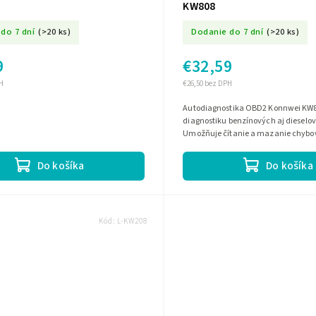
KW808
do 7 dní
(>20 ks)
Dodanie do 7 dní
(>20 ks)
9
€32,59
H
€26,50 bez DPH
Autodiagnostika OBD2 Konnwei KW8
diagnostiku benzínových aj dieselo
Umožňuje čítanie a mazanie chybov
zobrazenie aktuálnych parametrov.
Do košíka
Do košíka
Kód:
L-KW208