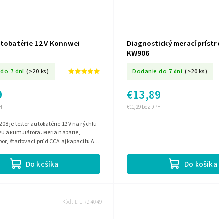
utobatérie 12 V Konnwei
Diagnostický merací príst
KW906
do 7 dní
(>20 ks)
Dodanie do 7 dní
(>20 ks)
9
€13,89
H
€11,29 bez DPH
8 je tester autobatérie 12 V na rýchlu
avu akumulátora. Meria napätie,
or, štartovací prúd CCA aj kapacitu Ah
t rozbehu, nabíjania...
Do košíka
Do košíka
Kód:
L-URZ4049