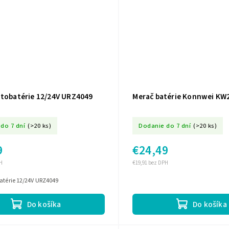
utobatérie 12/24V URZ4049
Merač batérie Konnwei KW
do 7 dní
(>20 ks)
Dodanie do 7 dní
(>20 ks)
9
€24,49
H
€19,91 bez DPH
batérie 12/24V URZ4049
Do košíka
Do košíka