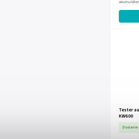
akumulátory
displej a je 
Tester a
KW600
Dodanie 