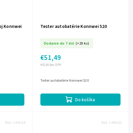
roj Konnwei
Tester autobatérie Konnwei 520
Dodanie do 7 dní
(>20 ks)
€51,49
€41,86 bez DPH
Tester autobatérie Konnwei 520
Do košíka
Kód:
L-KW218
Kód:
L-KW320