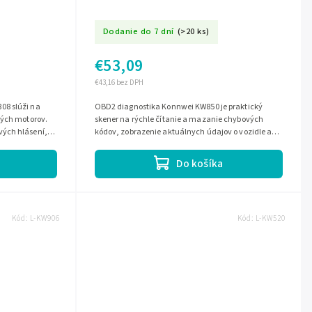
Dodanie do 7 dní
(>20 ks)
€53,09
€43,16 bez DPH
08 slúži na
OBD2 diagnostika Konnwei KW850 je praktický
vých motorov.
skener na rýchle čítanie a mazanie chybových
ých hlásení,
kódov, zobrazenie aktuálnych údajov o vozidle a
..
základnú kontrolu stavu motora. Je...
Do košíka
Kód:
L-KW906
Kód:
L-KW520