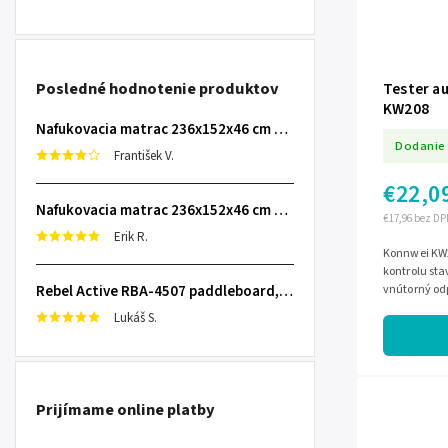
Posledné hodnotenie produktov
Tester a
KW208
Nafukovacia matrac 236x152x46 cm so zabudovanou elektrickou pumpou INTEX 64448
Dodanie 
František V.
€22,0
Nafukovacia matrac 236x152x46 cm so zabudovanou elektrickou pumpou INTEX 64448
€17,96 bez DP
Erik R.
Konnwei KW20
kontrolu st
Rebel Active RBA-4507 paddleboard, 335 cm L-RBA-4507-OR
vnútorný odp
a ponúka tes
Lukáš S.
Prijímame online platby