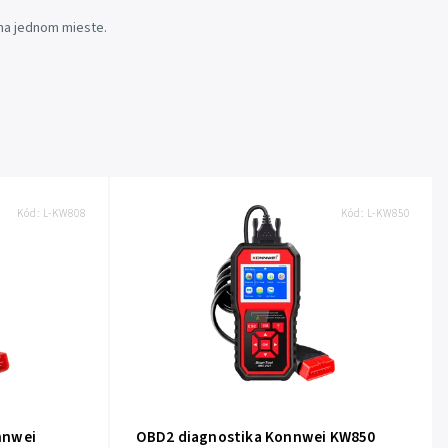
na jednom mieste.
Kód:
L-KW808
Kód:
L-KW850
nnwei
OBD2 diagnostika Konnwei KW850