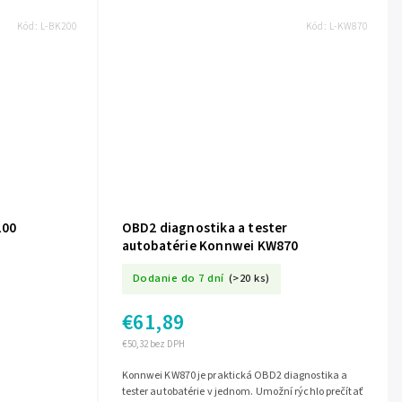
Kód:
L-BK200
Kód:
L-KW870
200
OBD2 diagnostika a tester
autobatérie Konnwei KW870
Dodanie do 7 dní
(>20 ks)
€61,89
€50,32 bez DPH
Konnwei KW870 je praktická OBD2 diagnostika a
tester autobatérie v jednom. Umožní rýchlo prečítať