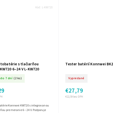
Kód:
L-KW720
tobatérie s tlačiarňou
Tester batérií Konnwei BK
KW720 6–24 V L-KW720
do 7 dní
(2 ks)
Vypredané
29
€27,79
PH
€22,59 bez DPH
batérie Konnwei KW720 s integrovanou
ňou pre meranie 6 – 24 V. Podporuje