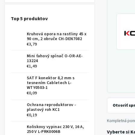
Top 5 produktov
Kruhová opora na rastliny 45 x
90 cm, 2 obruče CH-DEN7082
€3,79
Mini ťahový spínač O-OR-AE-
13224
€1,49
SAT F konektor 8,2 mm s
tesnením Cabletech L-
WTY0503-1
€0,09
Ochrana reproduktorov -
Otvoriť sp
plastový roh KC1
€0,19
Kompletná pon
Koliskovy vypinac 230 V, 16 A,
Vyberte si K
250 V L-PRK0006B