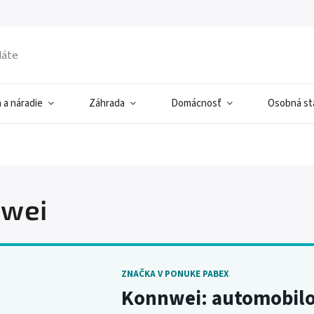
 a náradie
Záhrada
Domácnosť
Osobná sta
wei
ZNAČKA V PONUKE PABEX
Konnwei: automobilo