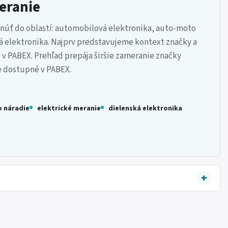
meranie
úť do oblastí: automobilová elektronika, auto-moto
ká elektronika. Najprv predstavujeme kontext značky a
 PABEX. Prehľad prepája širšie zameranie značky
e dostupné v PABEX.
 náradie
elektrické meranie
dielenská elektronika