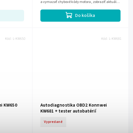
a vymazať chybové kódy motora, zobraziť aktuálne
hodnoty a zároveň skontrolovať...
Do košíka
Kód:
L-KW650
Kód:
L-KW681
ei KW650
Autodiagnostika OBD2 Konnwei
KW681 + tester autobatérií
Vypredané