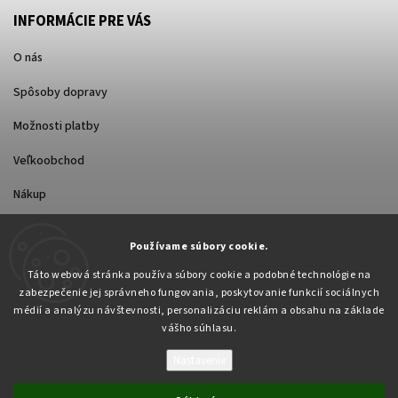
INFORMÁCIE PRE VÁS
O nás
Spôsoby dopravy
Možnosti platby
Veľkoobchod
Nákup
FACEBOOK
Používame súbory cookie.
Táto webová stránka používa súbory cookie a podobné technológie na
zabezpečenie jej správneho fungovania, poskytovanie funkcií sociálnych
médií a analýzu návštevnosti, personalizáciu reklám a obsahu na základe
vášho súhlasu.
Nastavenie
Copyright 2026
Pabex.sk
. Všetky práva vyhradené.
Upraviť nastavenie cookies