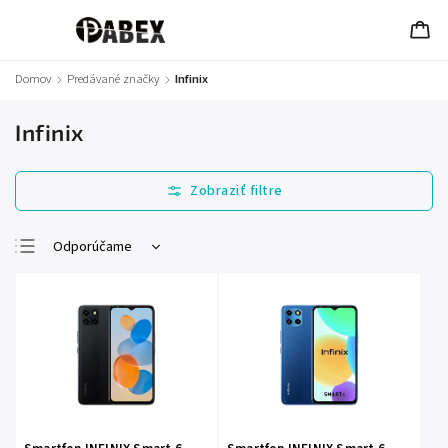
Domov
/
Predávané značky
/
Infinix
Infinix
Odporúčame
Najlacnejšie
Najdrahšie
Najpredávanejšie
Abecedne