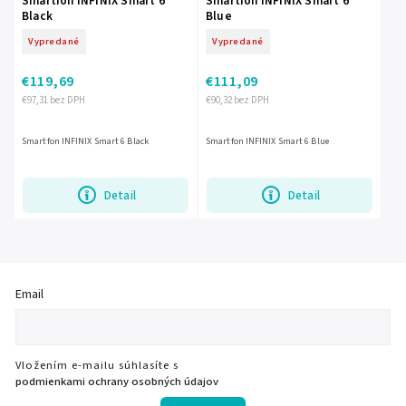
Smartfon INFINIX Smart 6
Smartfon INFINIX Smart 6
Black
Blue
Vypredané
Vypredané
€119,69
€111,09
€97,31 bez DPH
€90,32 bez DPH
Smartfon INFINIX Smart 6 Black
Smartfon INFINIX Smart 6 Blue
Detail
Detail
Email
Vložením e-mailu súhlasíte s
podmienkami ochrany osobných údajov