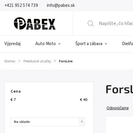
+421 952 574 739
info@pabex.sk
Výpredaj
Auto-Moto
Šport a zábava
Dielňa
Domov
/
Predávané značky
/
ForsLine
Fors
Cena
€
7
€
40
Odporúčame
Na sklade
4