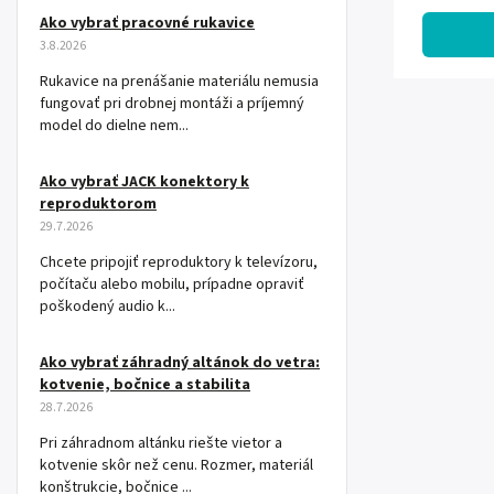
Ako vybrať pracovné rukavice
3.8.2026
Rukavice na prenášanie materiálu nemusia
fungovať pri drobnej montáži a príjemný
model do dielne nem...
Ako vybrať JACK konektory k
reproduktorom
29.7.2026
Chcete pripojiť reproduktory k televízoru,
počítaču alebo mobilu, prípadne opraviť
poškodený audio k...
Ako vybrať záhradný altánok do vetra:
kotvenie, bočnice a stabilita
28.7.2026
Pri záhradnom altánku riešte vietor a
kotvenie skôr než cenu. Rozmer, materiál
konštrukcie, bočnice ...