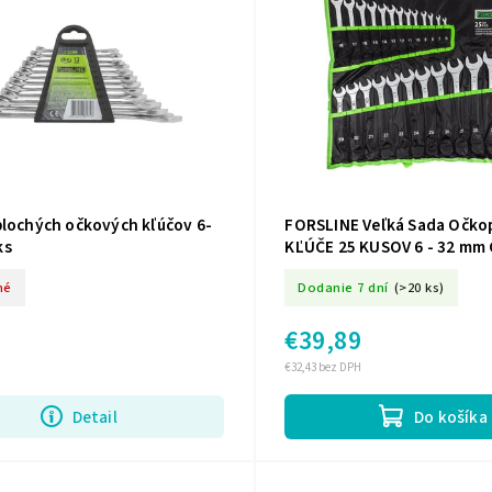
plochých očkových kľúčov 6-
FORSLINE Veľká Sada Očko
ks
KĽÚČE 25 KUSOV 6 - 32 mm 
né
Dodanie 7 dní
(>20 ks)
€39,89
€32,43 bez DPH
Detail
Do košíka