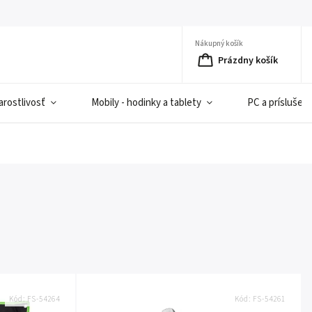
Nákupný košík
Prázdny košík
rostlivosť
Mobily - hodinky a tablety
PC a príslušen
Kód:
FS-54264
Kód:
FS-54261