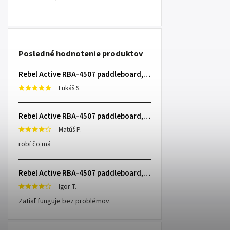
Posledné hodnotenie produktov
Rebel Active RBA-4507 paddleboard, 335 cm L-RBA-4507-OR
Lukáš S.
Rebel Active RBA-4507 paddleboard, 335 cm L-RBA-4507-OR
Matúš P.
robí čo má
Rebel Active RBA-4507 paddleboard, 335 cm L-RBA-4507-OR
Igor T.
Zatiaľ funguje bez problémov.