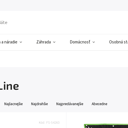
 a náradie
Záhrada
Domácnosť
Osobná sta
Line
Najlacnejšie
Najdrahšie
Najpredávanejšie
Abecedne
Kód:
FS-54260