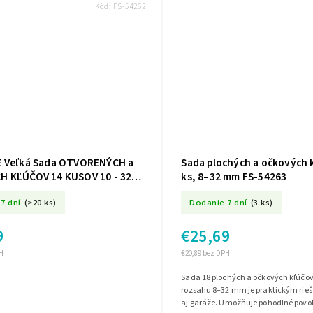
Kód:
FS-54262
 Veľká Sada OTVORENÝCH a
Sada plochých a očkových 
 KĽÚČOV 14 KUSOV 10 - 32
ks, 8–32 mm FS-54263
7 dní
(>20 ks)
Dodanie 7 dní
(3 ks)
9
€25,69
H
€20,89 bez DPH
Sada 18 plochých a očkových kľúčov
rozsahu 8–32 mm je praktickým rieš
aj garáže. Umožňuje pohodlné povo