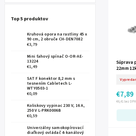
Top 5 produktov
Kruhová opora na rastliny 45 x
90 cm, 2 obruče CH-DEN7082
€3,79
Mini ťahový spínač O-OR-AE-
13224
Súprava 
€1,49
22mm 12
SAT F konektor 8,2 mm s
Vypreda
tesnením Cabletech L-
WTY0503-1
€7,89
€0,09
€6,41 bez DPH
Koliskovy vypinac 230 V, 16 A,
250 V L-PRK0006B
€0,59
Univerzálny samokopírovací
diaľkový ovládač 4-kanálový