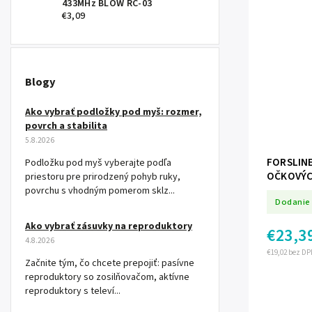
433MHz BLOW RC-03
€3,09
Blogy
Ako vybrať podložky pod myš: rozmer,
povrch a stabilita
5.8.2026
FORSLINE
Podložku pod myš vyberajte podľa
OČKOVÝCH
priestoru pre prirodzený pohyb ruky,
mm Cr-V
povrchu s vhodným pomerom sklz...
Dodanie 
Ako vybrať zásuvky na reproduktory
€23,3
4.8.2026
€19,02 bez DP
Začnite tým, čo chcete prepojiť: pasívne
reproduktory so zosilňovačom, aktívne
reproduktory s televí...