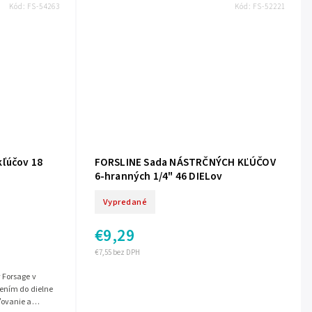
Kód:
FS-54263
Kód:
FS-52221
kľúčov 18
FORSLINE Sada NÁSTRČNÝCH KĽÚČOV
6-hranných 1/4" 46 DIELov
Vypredané
€9,29
€7,55 bez DPH
 Forsage v
ením do dielne
ľovanie a