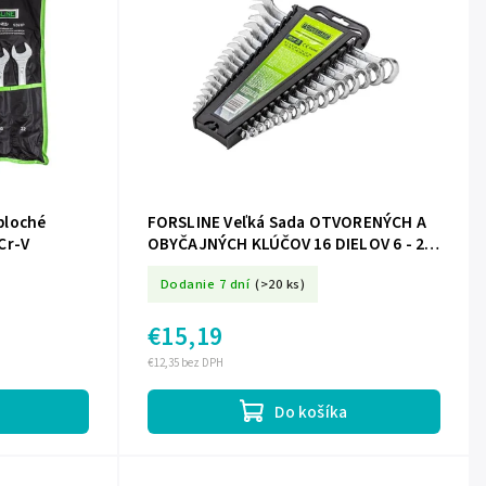
ploché
FORSLINE Veľká Sada OTVORENÝCH A
Cr-V
OBYČAJNÝCH KLÚČOV 16 DIELOV 6 - 24
mm Cr-V
Dodanie 7 dní
(>20 ks)
€15,19
€12,35 bez DPH
Do košíka